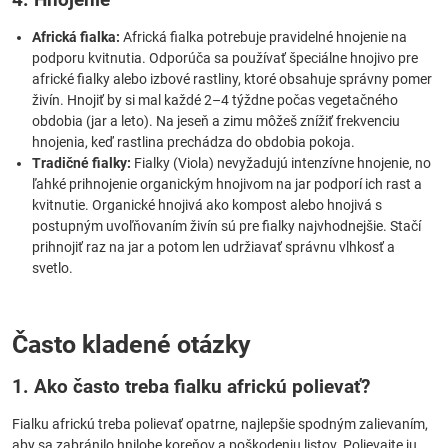
Africká fialka:
Africká fialka potrebuje pravidelné hnojenie na
podporu kvitnutia. Odporúča sa používať špeciálne hnojivo pre
africké fialky alebo izbové rastliny, ktoré obsahuje správny pomer
živín. Hnojiť by si mal každé 2–4 týždne počas vegetačného
obdobia (jar a leto). Na jeseň a zimu môžeš znížiť frekvenciu
hnojenia, keď rastlina prechádza do obdobia pokoja.
Tradičné fialky:
Fialky (Viola) nevyžadujú intenzívne hnojenie, no
ľahké prihnojenie organickým hnojivom na jar podporí ich rast a
kvitnutie. Organické hnojivá ako kompost alebo hnojivá s
postupným uvoľňovaním živín sú pre fialky najvhodnejšie. Stačí
prihnojiť raz na jar a potom len udržiavať správnu vlhkosť a
svetlo.
Často kladené otázky
1. Ako často treba fialku africkú polievať?
Fialku africkú treba polievať opatrne, najlepšie spodným zalievaním,
aby sa zabránilo hnilobe koreňov a poškodeniu listov. Polievajte ju