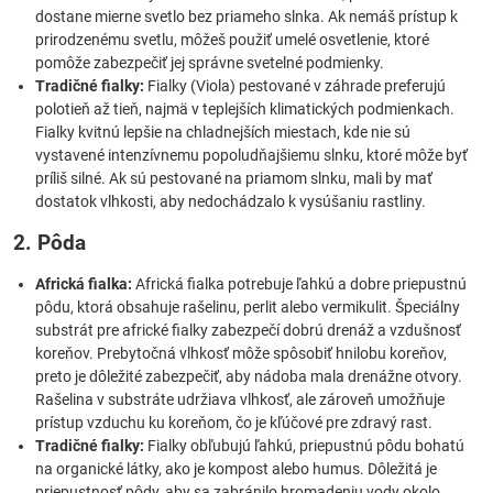
dostane mierne svetlo bez priameho slnka. Ak nemáš prístup k
prirodzenému svetlu, môžeš použiť umelé osvetlenie, ktoré
pomôže zabezpečiť jej správne svetelné podmienky.
Tradičné fialky:
Fialky (Viola) pestované v záhrade preferujú
polotieň až tieň, najmä v teplejších klimatických podmienkach.
Fialky kvitnú lepšie na chladnejších miestach, kde nie sú
vystavené intenzívnemu popoludňajšiemu slnku, ktoré môže byť
príliš silné. Ak sú pestované na priamom slnku, mali by mať
dostatok vlhkosti, aby nedochádzalo k vysúšaniu rastliny.
2. Pôda
Africká fialka:
Africká fialka potrebuje ľahkú a dobre priepustnú
pôdu, ktorá obsahuje rašelinu, perlit alebo vermikulit. Špeciálny
substrát pre africké fialky zabezpečí dobrú drenáž a vzdušnosť
koreňov. Prebytočná vlhkosť môže spôsobiť hnilobu koreňov,
preto je dôležité zabezpečiť, aby nádoba mala drenážne otvory.
Rašelina v substráte udržiava vlhkosť, ale zároveň umožňuje
prístup vzduchu ku koreňom, čo je kľúčové pre zdravý rast.
Tradičné fialky:
Fialky obľubujú ľahkú, priepustnú pôdu bohatú
na organické látky, ako je kompost alebo humus. Dôležitá je
priepustnosť pôdy, aby sa zabránilo hromadeniu vody okolo