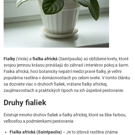
Fialky
(Viola) a
fialka africká
(Saintpaulia) sú obľúbené kvety, ktoré
svojou jemnou krásou prinášajú do záhrad i interiérov pokoj a šarm.
Fialka africká, hoci botanicky nepatrí medzi pravé fialky, je veľmi
populárna rastlina v domácnostiach po celom svete. V tomto článku
sa dozviete viac o druhoch fialiek, vrátane fialky africkej,
zaujímavostiach a praktických tipoch na ich úspešné pestovanie.
Druhy fialiek
Existuje mnoho druhov fialiek a fialky africkej, ktoré sa líšia farbou,
veľkosťou a podmienkami pestovania:
Fialka africká (Saintpaulia)
– Je to izbová rastlina známa