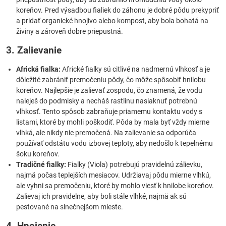
koreňov. Pred výsadbou fialiek do záhonu je dobré pôdu prekypriť
a pridať organické hnojivo alebo kompost, aby bola bohatá na
živiny a zároveň dobre priepustná.
3. Zalievanie
Africká fialka:
Africké fialky sú citlivé na nadmernú vlhkosť a je
dôležité zabrániť premočeniu pôdy, čo môže spôsobiť hnilobu
koreňov. Najlepšie je zalievať zospodu, čo znamená, že vodu
naleješ do podmisky a necháš rastlinu nasiaknuť potrebnú
vlhkosť. Tento spôsob zabraňuje priamemu kontaktu vody s
listami, ktoré by mohli poškodiť. Pôda by mala byť vždy mierne
vlhká, ale nikdy nie premočená. Na zalievanie sa odporúča
používať odstátu vodu izbovej teploty, aby nedošlo k tepelnému
šoku koreňov.
Tradičné fialky:
Fialky (Viola) potrebujú pravidelnú zálievku,
najmä počas teplejších mesiacov. Udržiavaj pôdu mierne vlhkú,
ale vyhni sa premočeniu, ktoré by mohlo viesť k hnilobe koreňov.
Zalievaj ich pravidelne, aby boli stále vlhké, najmä ak sú
pestované na slnečnejšom mieste.
4. Hnojenie