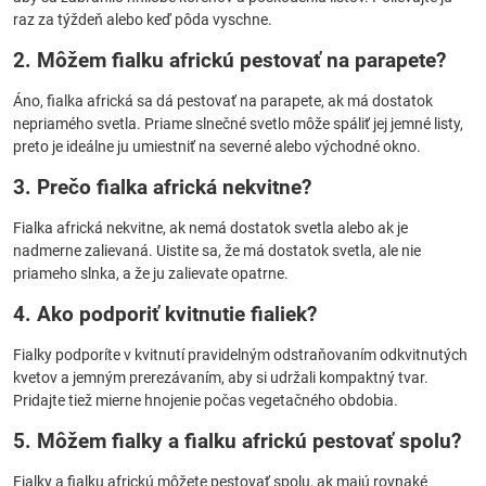
raz za týždeň alebo keď pôda vyschne.
2. Môžem fialku africkú pestovať na parapete?
Áno, fialka africká sa dá pestovať na parapete, ak má dostatok
nepriamého svetla. Priame slnečné svetlo môže spáliť jej jemné listy,
preto je ideálne ju umiestniť na severné alebo východné okno.
3. Prečo fialka africká nekvitne?
Fialka africká nekvitne, ak nemá dostatok svetla alebo ak je
nadmerne zalievaná. Uistite sa, že má dostatok svetla, ale nie
priameho slnka, a že ju zalievate opatrne.
4. Ako podporiť kvitnutie fialiek?
Fialky podporíte v kvitnutí pravidelným odstraňovaním odkvitnutých
kvetov a jemným prerezávaním, aby si udržali kompaktný tvar.
Pridajte tiež mierne hnojenie počas vegetačného obdobia.
5. Môžem fialky a fialku africkú pestovať spolu?
Fialky a fialku africkú môžete pestovať spolu, ak majú rovnaké