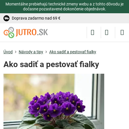
Momentálne prebiehajú technické zmeny webu a z tohto dôvodu je
dočasne pozastavené dokončenie objednávok.
Doprava zadarmo nad 69 €
Úvod
Návody a tipy
Ako sadiť a pestovať fialky
Ako sadiť a pestovať fialky