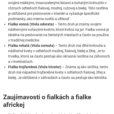
svojimi mäkkými, tmavozelenými listami a bohatým kvitnutím v
rôznych odtieňoch fialovej, modrej, ružovej a bielej. Táto rastlina
je obľúbená pre pestovanie v interiéri a vyžaduje špecifické
podmienky, ako mierne svetlo a vlhkosť.
Fialka vonná (Viola odorata)
– Tento druh je známy svojimi
nádhernými voňavými kvetmi, ktoré kvitnú na jar. Fialka vonná je
ideálna na pestovanie na tienistých miestach a často sa používa
v tradičnej medicíne.
Fialka rohatá (Viola cornuta)
– Tento druh má dlhé kvitnutie a
nádherné kvety v odtieňoch modrej, fialovej, bielej a žltej. Je to
trvalka, ktorá sa často pestuje ako okrasná rastlina na záhonoch
a v kvetináčoch.
Fialka trojfarebná (Viola tricolor)
– Známa aj ako sirôtka, tento
druh má nápadné trojfarebné kvety v odtieňoch fialovej, žltej a
bielej. Je obľúbená v záhradách a často sa pestuje ako letnička.
Zaujímavosti o fialkách a fialke
africkej