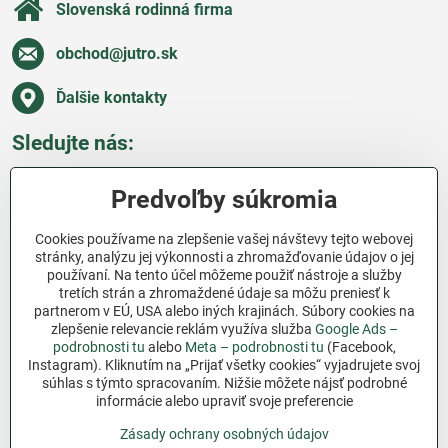
Slovenská rodinná firma
obchod​@jutro​.sk
Ďalšie kontakty
Sledujte nás:
Facebook
Pinterest
Instagram
Blog
Predvoľby súkromia
Všetko o nákupe
Cookies používame na zlepšenie vašej návštevy tejto webovej
stránky, analýzu jej výkonnosti a zhromažďovanie údajov o jej
používaní. Na tento účel môžeme použiť nástroje a služby
Ďakujeme za podporu
tretích strán a zhromaždené údaje sa môžu preniesť k
partnerom v EÚ, USA alebo iných krajinách. Súbory cookies na
Sme slovenský e-shop bez dotácií​. Fungujeme len
zlepšenie relevancie reklám využíva služba
Google Ads –
vďaka vám – ľuďom, ktorí veria v poctivú prácu a
podrobnosti tu
alebo
Meta – podrobnosti tu
(Facebook,
lásku k pôde​. Každý nákup na Jutro​.sk nám pomáha
Instagram). Kliknutím na „Prijať všetky cookies“ vyjadrujete svoj
súhlas s týmto spracovaním. Nižšie môžete nájsť podrobné
pokračovať v tom, čo má zmysel – pomáhať
informácie alebo upraviť svoje preferencie
záhradkárom zadarmo a srdcom​.
Zásady ochrany osobných údajov