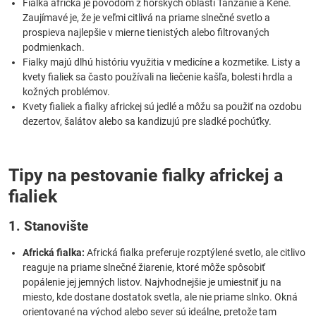
Fialka africká je pôvodom z horských oblastí Tanzánie a Kene.
Zaujímavé je, že je veľmi citlivá na priame slnečné svetlo a
prospieva najlepšie v mierne tienistých alebo filtrovaných
podmienkach.
Fialky majú dlhú históriu využitia v medicíne a kozmetike. Listy a
kvety fialiek sa často používali na liečenie kašľa, bolesti hrdla a
kožných problémov.
Kvety fialiek a fialky africkej sú jedlé a môžu sa použiť na ozdobu
dezertov, šalátov alebo sa kandizujú pre sladké pochúťky.
Tipy na pestovanie fialky africkej a
fialiek
1. Stanovište
Africká fialka:
Africká fialka preferuje rozptýlené svetlo, ale citlivo
reaguje na priame slnečné žiarenie, ktoré môže spôsobiť
popálenie jej jemných listov. Najvhodnejšie je umiestniť ju na
miesto, kde dostane dostatok svetla, ale nie priame slnko. Okná
orientované na východ alebo sever sú ideálne, pretože tam