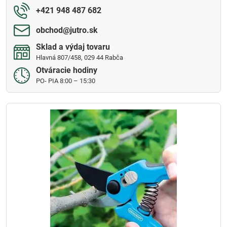
+421 948 487 682
obchod​@jutro​.sk
Sklad a výdaj tovaru
Hlavná 807/458, 029 44 Rabča
Otváracie hodiny
PO- PIA 8:00 – 15:30