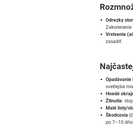
Rozmnož
Odrezky sto
Zakorenenie 
Vrstvenie (ai
zasadiť.
Najčaste
Opadávanie l
svetlejšie mi
Hnedé okraj
Žltnutie
: sto
Malé listy/sl
Škodcovia
(č
po 7–10 dňo