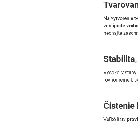
Tvarovan
Na vytvorenie t
zaštipnite vrcho
nechajte zaschn
Stabilita
Vysoké rastliny
rovnomerne k sv
Čistenie 
Veľké listy
pravi