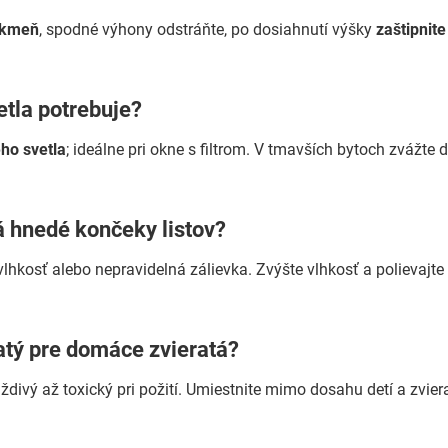
 kmeň
, spodné výhony odstráňte, po dosiahnutí výšky
zaštipnite
etla potrebuje?
ho svetla
; ideálne pri okne s filtrom. V tmavších bytoch zvážte 
á hnedé končeky listov?
lhkosť alebo nepravidelná zálievka. Zvýšte vlhkosť a polievajt
atý pre domáce zvieratá?
ždivý až toxický pri požití. Umiestnite mimo dosahu detí a zviera