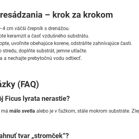
resádzania – krok za krokom
2–4 cm väčší črepník s drenážou.
te keramzit a časť vzdušného substrátu.
opte, uvoľnite obehajúce korene, odstráňte zahnívajúce časti.
 stredu, doplňte substrát, jemne utlačte.
ka a nechajte prebytočnú vodu odtiecť.
ázky (FAQ)
j Ficus lyrata nerastie?
e má
málo svetla
alebo je v ťažkom, stále mokrom substráte. Zle
ahnuť tvar „stromček“?