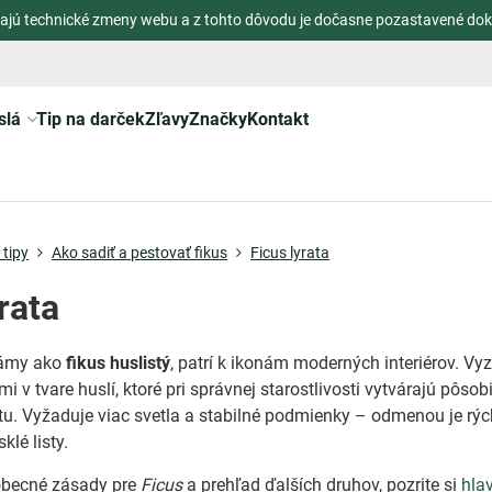
ajú technické zmeny webu a z tohto dôvodu je dočasne pozastavené dok
slá
Tip na darček
Zľavy
Značky
Kontakt
tipy
Ako sadiť a pestovať fikus
Ficus lyrata
rata
námy ako
fikus huslistý
, patrí k ikonám moderných interiérov. Vy
mi v tvare huslí, ktoré pri správnej starostlivosti vytvárajú pôsob
tu. Vyžaduje viac svetla a stabilné podmienky – odmenou je rýc
klé listy.
obecné zásady pre
Ficus
a prehľad ďalších druhov, pozrite si
hla