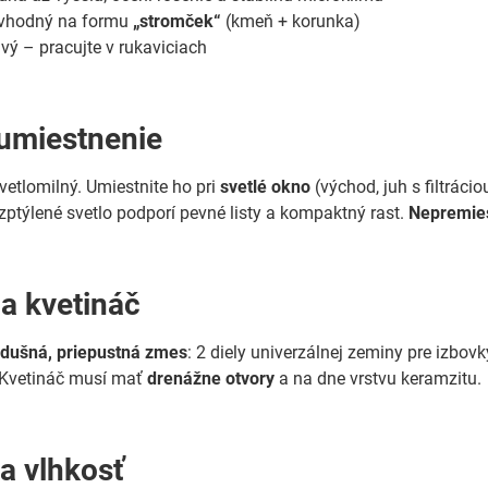
vhodný na formu
„stromček“
(kmeň + korunka)
vý – pracujte v rukaviciach
 umiestnenie
vetlomilný. Umiestnite ho pri
svetlé okno
(východ, juh s filtrác
ozptýlené svetlo podporí pevné listy a kompaktný rast.
Nepremies
 a kvetináč
dušná, priepustná zmes
: 2 diely univerzálnej zeminy pre izbovk
. Kvetináč musí mať
drenážne otvory
a na dne vrstvu keramzitu.
 a vlhkosť