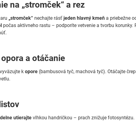
ie na „stromček“ a rez
varu
„stromček“
nechajte rásť
jeden hlavný kmeň
a priebežne o
l
počas aktívneho rastu – podporíte vetvenie a tvorbu korunky. R
úť.
, opora a otáčanie
 vyväzujte k
opore
(bambusová tyč, machová tyč). Otáčajte črep
etlu.
listov
delne utierajte
vlhkou handričkou – prach znižuje fotosyntézu. 