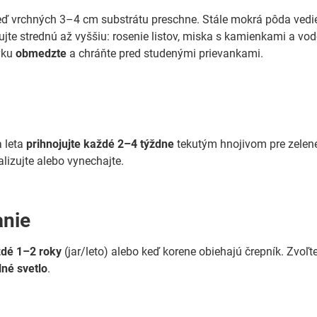
keď vrchných 3–4 cm substrátu preschne. Stále mokrá pôda vedie
jte strednú až vyššiu: rosenie listov, miska s kamienkami a vo
vku
obmedzte
a chráňte pred studenými prievankami.
e
a leta
prihnojujte každé 2–4 týždne
tekutým hnojivom pre zelené 
lizujte alebo vynechajte.
anie
dé 1–2 roky
(jar/leto) alebo keď korene obiehajú črepník. Zvoľt
lné svetlo
.