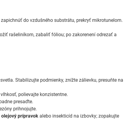
, zapichnúť do vzdušného substrátu, prekryť mikrotunelom.
žiť rašeliníkom, zabaliť fóliou; po zakorenení odrezať a
svetla. Stabilizujte podmienky, znížte zálievku, presuňte na
lhkosť, polievajte konzistentne.
rípadne presaďte.
sezóny prihnojujte.
m
olejový prípravok
alebo insekticíd na izbovky; zopakujte