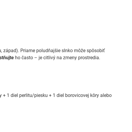
iou, západ). Priame poludňajšie slnko môže spôsobiť
tňujte
ho často – je citlivý na zmeny prostredia.
y + 1 diel perlitu/piesku + 1 diel borovicovej kôry alebo