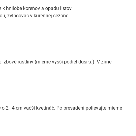
 k hnilobe koreňov a opadu listov.
dou, zvlhčovač v kúrennej sezóne.
izbové rastliny (mierne vyšší podiel dusíka). V zime
e o 2–4 cm väčší kvetináč. Po presadení polievajte mierne