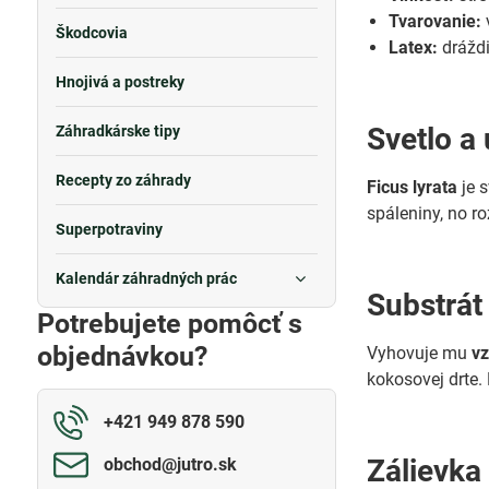
Tvarovanie:
Škodcovia
Latex:
dráždi
Hnojivá a postreky
Svetlo a
Záhradkárske tipy
Recepty zo záhrady
Ficus lyrata
je s
spáleniny, no r
Superpotraviny
Kalendár záhradných prác
Substrát
Potrebujete pomôcť s
objednávkou?
Vyhovuje mu
vz
kokosovej drte
+421 949 878 590
Zálievka
obchod​@jutro​.sk