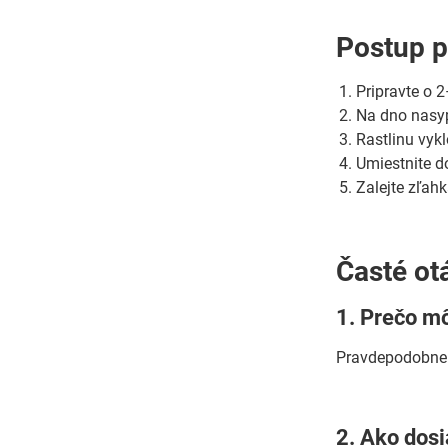
Postup p
Pripravte o 
Na dno nasyp
Rastlinu vykl
Umiestnite do
Zalejte zľah
Časté ot
1. Prečo mô
Pravdepodobn
2. Ako dosi