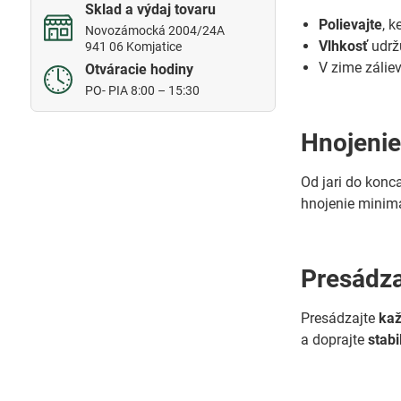
Sklad a výdaj tovaru
Polievajte
, 
Novozámocká 2004/24A
Vlhkosť
udržu
941 06 Komjatice
V zime zálie
Otváracie hodiny
PO- PIA 8:00 – 15:30
Hnojeni
Od jari do konc
hnojenie minima
Presádz
Presádzajte
kaž
a doprajte
stabi