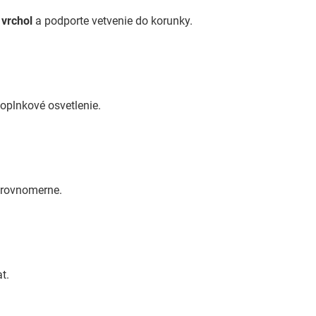
 vrchol
a podporte vetvenie do korunky.
doplnkové osvetlenie.
e rovnomerne.
t.