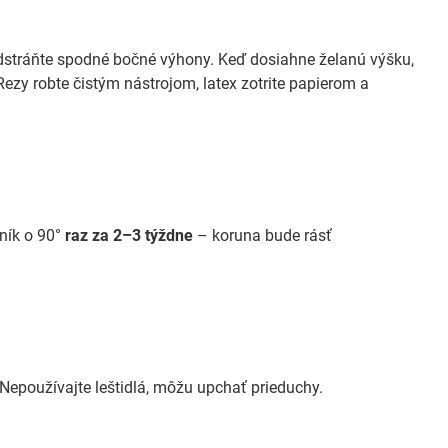
dstráňte spodné bočné výhony. Keď dosiahne želanú výšku,
ezy robte čistým nástrojom, latex zotrite papierom a
ník o 90°
raz za 2–3 týždne
– koruna bude rásť
Nepoužívajte leštidlá, môžu upchať prieduchy.