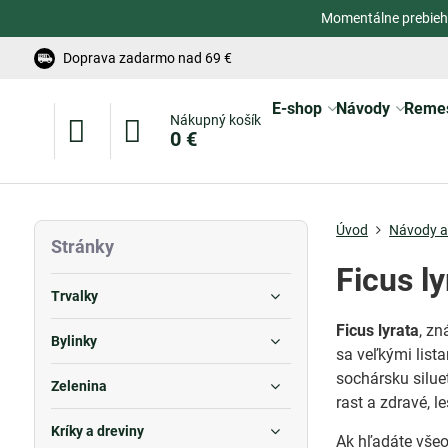
Momentálne prebieh
Doprava zadarmo nad 69 €
E-shop
Návody
Reme
Nákupný košík
0 €
Úvod
Návody a 
Stránky
Ficus ly
Trvalky
Ficus lyrata
, z
Bylinky
sa veľkými lista
sochársku silue
Zelenina
rast a zdravé, les
Kríky a dreviny
Ak hľadáte vše