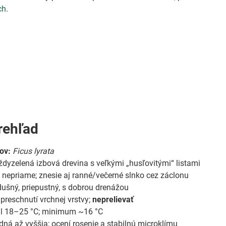
ch
.
rehľad
ov:
Ficus lyrata
dyzelená izbová drevina s veľkými „husľovitými“ listami
 nepriame; znesie aj ranné/večerné slnko cez záclonu
ušný, priepustný, s dobrou drenážou
preschnutí vrchnej vrstvy;
neprelievať
l 18–25 °C; minimum ~16 °C
dná až vyššia; ocení rosenie a stabilnú microklímu