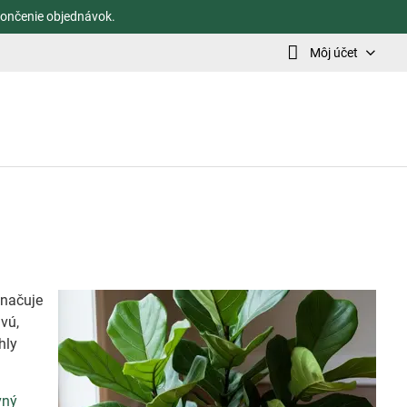
ončenie objednávok.
Môj účet
značuje
ivú,
hly
vný