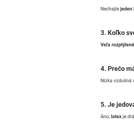
Nechajte
jeden
3. Koľko sv
Veľa rozptýlené
4. Prečo m
Nízka vzdušná v
5. Je jedov
Áno,
latex
je drá