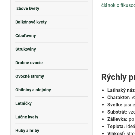
článok o fikuso
Izbové kvety
Balkónové kvety
Cibuľoviny
Strukoviny
Drobné ovocie
Rýchly p
Ovocné stromy
Obilniny a olejniny
Latinský náz
Charakter:
vž
Letničky
Svetlo:
jasné
Substrát:
vzd
Lúčne kvety
Zálievka:
po 
Teplota:
ideá
Huby a hríby
Vlhkosť:
stre