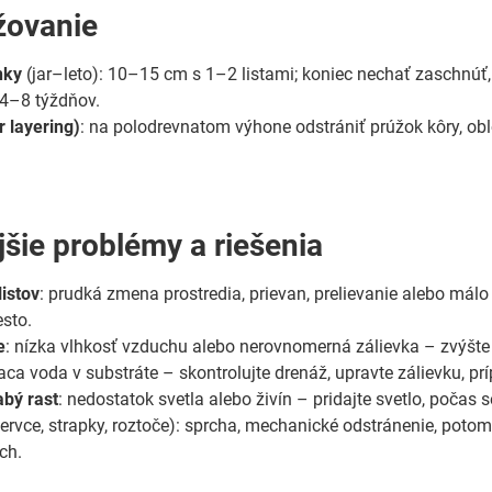
ovanie
nky
(jar–leto): 10–15 cm s 1–2 listami; koniec nechať zaschnúť
4–8 týždňov.
r layering)
: na polodrevnatom výhone odstrániť prúžok kôry, oblo
jšie problémy a riešenia
istov
: prudká zmena prostredia, prievan, prelievanie alebo málo 
esto.
e
: nízka vlhkosť vzduchu alebo nerovnomerná zálievka – zvýšte v
jaca voda v substráte – skontrolujte drenáž, upravte zálievku, p
abý rast
: nedostatok svetla alebo živín – pridajte svetlo, počas 
ervce, strapky, roztoče): sprcha, mechanické odstránenie, poto
ch.