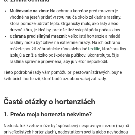
Mulčovanie na zimu:
Na ochranu koreňov pred mrazom je
vhodné na jeseň pridať vrstvu mulča okolo základne rastliny,
ktorá pomôže udržať teplo. Organický mulč, ako listy alebo
drevná kôra, je ideálny, pretože tiež vylepší pôdu počas zimy.
Ochrana pred silnými mrazmi:
Veľkolisté hortenzie a mladé
rastliny môžu byť citlivé na extrémne mrazy. Na ich ochranu
môžete použiť záhradnícke rúno alebo iné
textílie
, ktoré rastliny
izolujú a znížia riziko poškodenia púčikov. Skontrolujte, či je
rastlina správne pripevnená, aby ju vietor nepoškodil.
Tieto podrobné rady vám pomôžu pri pestovaní zdravých, bujne
kvitnúcich hortenzií, ktoré budú ozdobou vašej záhrady.
Časté otázky o hortenziách
1. Prečo moja hortenzia nekvitne?
Nedostatok kvetov môže byť spôsobený nesprávnym rezom (najmä
pri veľkolistých hortenziach), nedostatkom svetla alebo nevhodnou