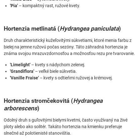
'Pia'
– kompaktný rast, ružové kvety.
Hortenzia metlinatá (
Hydrangea paniculata
)
Druh charakteristický kužeľovitými súkvetiami, ktoré menia farbu z
bielej na jemne ružovú počas sezóny. Táto záhradná hortenzia je
známa svojou mrazuvzdornosťou a možnosťou rezu pre tvarovanie.
'Limelight'
– kvety s nádychom zelenej.
'Grandiflora'
– veľké biele súkvetia.
'Vanille Fraise'
– kvety s odtieňmi ružovej a krémovej.
Hortenzia stromčekovitá (
Hydrangea
arborescens
)
Odolný druh s guľovitými bielymi kvetmi, často využívaný na živé
ploty alebo ako solitér. Takáto hortenzia na kmienku preferuje
slnečné až polotienisté stanovištia.