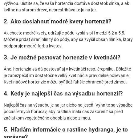
výživou. Uistite sa, že vaša hortenzia dostáva dostatok slnka, a ak
kvitne na starom dreve, neprestrihávajte ju na jar.
2. Ako dosiahnuť modré kvety hortenzií?
Ak chcete modré kvety, udržujte pôdu kyslú s pH medzi 5,2 a 5,5.
Môžete pridať síran hlinitý do pôdy, aby sa zvýšil obsah hliníka, ktorý
podporuje modrú farbu kvetov.
3. Je možné pestovať hortenzie v kvetináči?
Áno, hortenzia sa dá pestovať aj v kvetináči resp. črepníku. Dôležité
je zabezpečiť im dostatočne veľký kvetináč a pravidelné polievanie.
Kvetináčové hortenzie môžu byť tiež ľahšie chránené pred zimou.
4. Kedy je najlepší čas na výsadbu hortenzií?
Najlepší čas na výsadbu je na jar alebo na jeseň. Vyhnite sa výsadbe
počas letných horúčav, aby rastlina mala čas zakoreniť sa pred
začiatkom vegetačného obdobia alebo zimou.
5. Hľadám informácie o rastline hydranga, je to
správne?