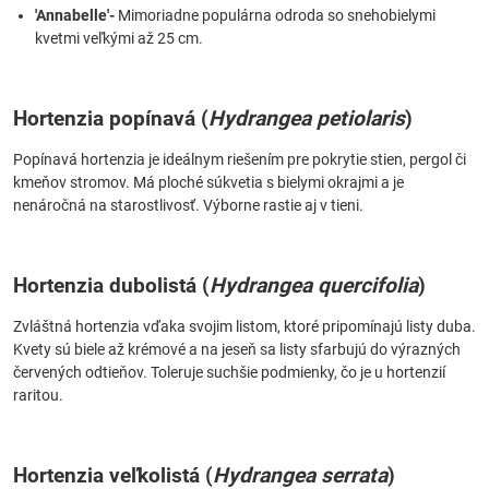
'Annabelle'-
Mimoriadne populárna odroda so snehobielymi
kvetmi veľkými až 25 cm.
Hortenzia popínavá (
Hydrangea petiolaris
)
Popínavá hortenzia je ideálnym riešením pre pokrytie stien, pergol či
kmeňov stromov. Má ploché súkvetia s bielymi okrajmi a je
nenáročná na starostlivosť. Výborne rastie aj v tieni.
Hortenzia dubolistá (
Hydrangea quercifolia
)
Zvláštná hortenzia vďaka svojim listom, ktoré pripomínajú listy duba.
Kvety sú biele až krémové a na jeseň sa listy sfarbujú do výrazných
červených odtieňov. Toleruje suchšie podmienky, čo je u hortenzií
raritou.
Hortenzia veľkolistá (
Hydrangea serrata
)