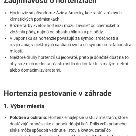
Zaujímavosti o hortenziach
Hortenzie sú pôvodom z Ázie a Ameriky, kde rastú v rôznych
klimatických podmienkach.
Rôzne farby kvetov hortenzií môžu závisieť od chemického
zloženia pôdy, najmä od obsahu hliníka a pH pôdy.
V Japonsku sa hortenzie považujú za symbol srdečnosti a
rozjímania, v niektorých častiach sveta sú symbolom vďačnosti a
milosti.
Niektoré druhy hortenzií sú jedovaté, preto je dôležité dbať na to,
aby sa z nich nedostali časti rastlín do kontaktu s malými deťmi
alebo domácimi zvieratami.
Hortenzia pestovanie v záhrade
1. Výber miesta
Polotieň a ochrana:
Hortenzie najlepšie rastú v miestach, ktoré
dostávajú ranné slnko a popoludňajší tieň. Príliš veľa priameho
slnka môže spôsobiť vädnutie listov a kvetov, zatiaľ čo