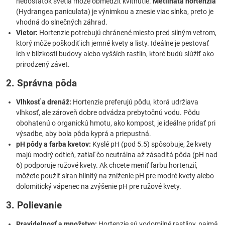
nedostatok svetla môže obmedziť kvitnutie.
Metlinatá hortenzia
(Hydrangea paniculata) je výnimkou a znesie viac slnka, preto je
vhodná do slnečných záhrad.
Vietor:
Hortenzie potrebujú chránené miesto pred silným vetrom,
ktorý môže poškodiť ich jemné kvety a listy. Ideálne je pestovať
ich v blízkosti budovy alebo vyšších rastlín, ktoré budú slúžiť ako
prirodzený závet.
2. Správna pôda
Vlhkosť a drenáž:
Hortenzie preferujú pôdu, ktorá udržiava
vlhkosť, ale zároveň dobre odvádza prebytočnú vodu. Pôdu
obohatenú o organickú hmotu, ako kompost, je ideálne pridať pri
výsadbe, aby bola pôda kyprá a priepustná.
pH pôdy a farba kvetov:
Kyslé pH (pod 5.5) spôsobuje, že kvety
majú modrý odtieň, zatiaľ čo neutrálna až zásaditá pôda (pH nad
6) podporuje ružové kvety. Ak chcete meniť farbu hortenzií,
môžete použiť síran hlinitý na zníženie pH pre modré kvety alebo
dolomitický vápenec na zvýšenie pH pre ružové kvety.
3. Polievanie
Pravidelnosť a množstvo:
Hortenzie sú vodomilné rastliny, najmä