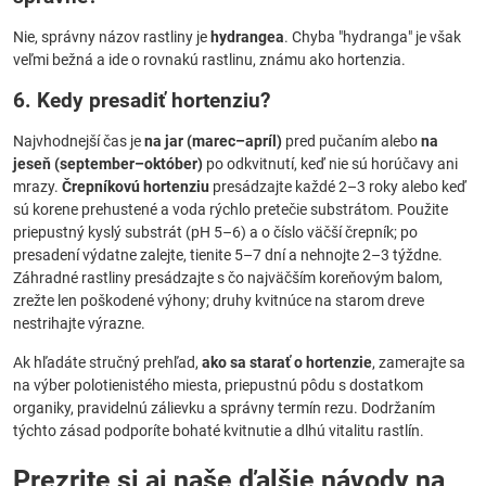
Nie, správny názov rastliny je
hydrangea
. Chyba "hydranga" je však
veľmi bežná a ide o rovnakú rastlinu, známu ako hortenzia.
6. Kedy presadiť hortenziu?
Najvhodnejší čas je
na jar (marec–apríl)
pred pučaním alebo
na
jeseň (september–október)
po odkvitnutí, keď nie sú horúčavy ani
mrazy.
Črepníkovú hortenziu
presádzajte každé 2–3 roky alebo keď
sú korene prehustené a voda rýchlo pretečie substrátom. Použite
priepustný kyslý substrát (pH 5–6) a o číslo väčší črepník; po
presadení výdatne zalejte, tienite 5–7 dní a nehnojte 2–3 týždne.
Záhradné rastliny presádzajte s čo najväčším koreňovým balom,
zrežte len poškodené výhony; druhy kvitnúce na starom dreve
nestrihajte výrazne.
Ak hľadáte stručný prehľad,
ako sa starať o hortenzie
, zamerajte sa
na výber polotienistého miesta, priepustnú pôdu s dostatkom
organiky, pravidelnú zálievku a správny termín rezu. Dodržaním
týchto zásad podporíte bohaté kvitnutie a dlhú vitalitu rastlín.
Prezrite si aj naše ďalšie návody na