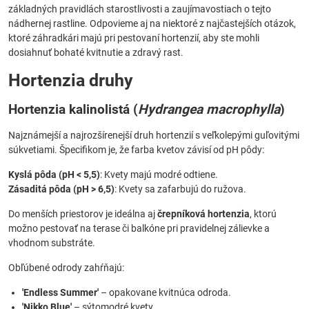
základných pravidlách starostlivosti a zaujímavostiach o tejto
nádhernej rastline. Odpovieme aj na niektoré z najčastejších otázok,
ktoré záhradkári majú pri pestovaní hortenzií, aby ste mohli
dosiahnuť bohaté kvitnutie a zdravý rast.
Hortenzia druhy
Hortenzia kalinolistá (
Hydrangea macrophylla
)
Najznámejší a najrozšírenejší druh hortenzií s veľkolepými guľovitými
súkvetiami. Špecifikom je, že farba kvetov závisí od pH pôdy:
Kyslá pôda (pH < 5,5)
: Kvety majú modré odtiene.
Zásaditá pôda (pH > 6,5)
: Kvety sa zafarbujú do ružova.
Do menších priestorov je ideálna aj
črepníková hortenzia
, ktorú
možno pestovať na terase či balkóne pri pravidelnej zálievke a
vhodnom substráte.
Obľúbené odrody zahŕňajú:
'Endless Summer'
– opakovane kvitnúca odroda.
'Nikko Blue'
– sýtomodré kvety.