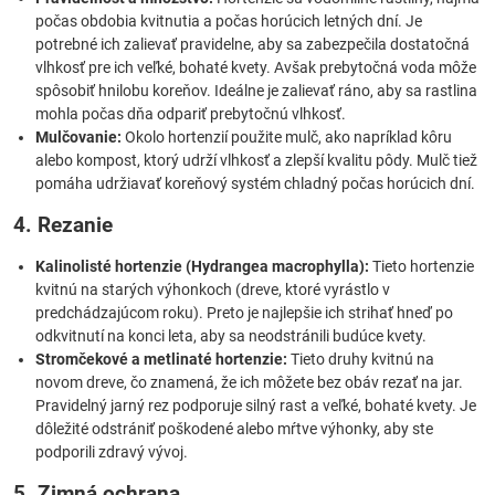
počas obdobia kvitnutia a počas horúcich letných dní. Je
potrebné ich zalievať pravidelne, aby sa zabezpečila dostatočná
vlhkosť pre ich veľké, bohaté kvety. Avšak prebytočná voda môže
spôsobiť hnilobu koreňov. Ideálne je zalievať ráno, aby sa rastlina
mohla počas dňa odpariť prebytočnú vlhkosť.
Mulčovanie:
Okolo hortenzií použite mulč, ako napríklad kôru
alebo kompost, ktorý udrží vlhkosť a zlepší kvalitu pôdy. Mulč tiež
pomáha udržiavať koreňový systém chladný počas horúcich dní.
4. Rezanie
Kalinolisté hortenzie (Hydrangea macrophylla):
Tieto hortenzie
kvitnú na starých výhonkoch (dreve, ktoré vyrástlo v
predchádzajúcom roku). Preto je najlepšie ich strihať hneď po
odkvitnutí na konci leta, aby sa neodstránili budúce kvety.
Stromčekové a metlinaté hortenzie:
Tieto druhy kvitnú na
novom dreve, čo znamená, že ich môžete bez obáv rezať na jar.
Pravidelný jarný rez podporuje silný rast a veľké, bohaté kvety. Je
dôležité odstrániť poškodené alebo mŕtve výhonky, aby ste
podporili zdravý vývoj.
5. Zimná ochrana