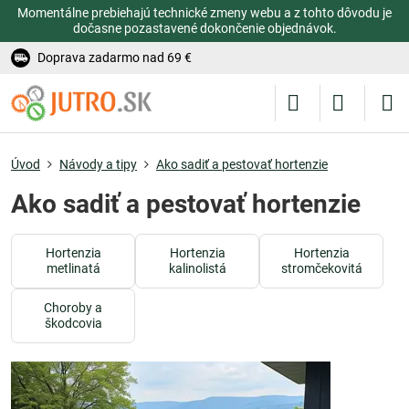
Momentálne prebiehajú technické zmeny webu a z tohto dôvodu je
dočasne pozastavené dokončenie objednávok.
Doprava zadarmo nad 69 €
Úvod
Návody a tipy
Ako sadiť a pestovať hortenzie
Ako sadiť a pestovať hortenzie
Hortenzia
Hortenzia
Hortenzia
metlinatá
kalinolistá
stromčekovitá
Choroby a
škodcovia