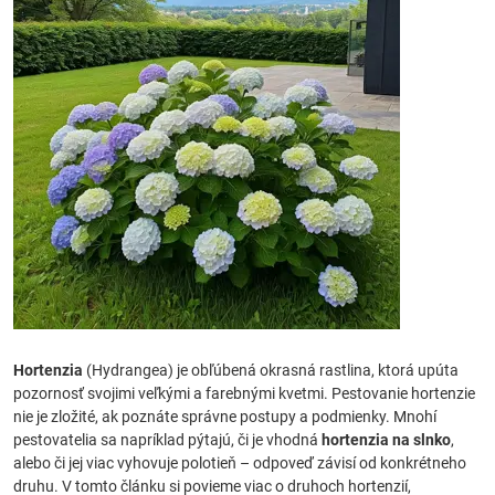
Hortenzia
(Hydrangea) je obľúbená okrasná rastlina, ktorá upúta
pozornosť svojimi veľkými a farebnými kvetmi. Pestovanie hortenzie
nie je zložité, ak poznáte správne postupy a podmienky. Mnohí
pestovatelia sa napríklad pýtajú, či je vhodná
hortenzia na slnko
,
alebo či jej viac vyhovuje polotieň – odpoveď závisí od konkrétneho
druhu. V tomto článku si povieme viac o druhoch hortenzií,