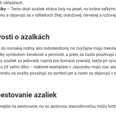
h oblastiach.
lky
– Tento druh azaliek stráca listy na jeseň, no kvitne veľkým
ňu a objavujú sa v odtieňoch žltej, oranžovej, červenej a ružove
osti o azalkách
a do rovnakej rodiny ako rododendrony, no zvyčajne majú menšie 
lky symbolom ženskosti a jemnosti, a preto sa často používajú a
hy azaliek sú jedovaté, najmä pre domáce zvieratá, takže pri v
u žiť veľmi dlho – niektoré exempláre v Japonsku majú viac ak
onsku sa azalky považujú za symbol jari a často sa objavujú v
pestovanie azaliek
nejšie na pestovanie, no so správnou starostlivosťou môžu kvit