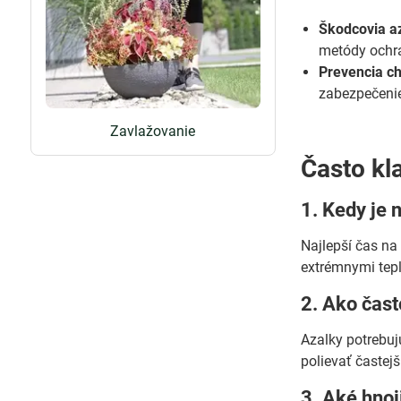
Škodcovia az
metódy ochra
Prevencia c
zabezpečenie
Zavlažovanie
Často kl
1. Kedy je 
Najlepší čas na
extrémnymi tep
2. Ako čast
Azalky potrebuj
polievať častejš
3. Aké hnoj