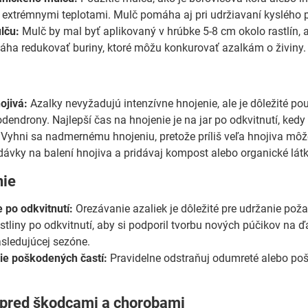
 extrémnymi teplotami. Mulč pomáha aj pri udržiavaní kyslého pr
lču:
Mulč by mal byť aplikovaný v hrúbke 5-8 cm okolo rastlín, a
ha redukovať buriny, ktoré môžu konkurovať azalkám o živiny.
e
ojivá:
Azalky nevyžadujú intenzívne hnojenie, ale je dôležité pou
dendrony. Najlepší čas na hnojenie je na jar po odkvitnutí, kedy 
Vyhni sa nadmernému hnojeniu, pretože príliš veľa hnojiva môže 
ávky na balení hnojiva a pridávaj kompost alebo organické látky
nie
 po odkvitnutí:
Orezávanie azaliek je dôležité pre udržanie pož
stliny po odkvitnutí, aby si podporil tvorbu nových púčikov na ďa
asledujúcej sezóne.
ie poškodených častí:
Pravidelne odstraňuj odumreté alebo poško
 pred škodcami a chorobami