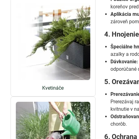
koreňov pred
Aplikácia mu
zároveň pomá
4. Hnojeni
Špeciálne hn
azalky a rodo
Dávkovanie:
odporúčané d
5. Orezáva
Kvetináče
Prerezávanie
Prerezávaj ra
kvitnutie v n
Odstraňovan
chorôb.
6. Ochrana