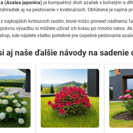
a (Azalea japonica)
je kompaktný druh azaliek s bohatým a dlh
dzáhradiek aj na pestovanie v kvetináčoch. Obľúbená je najmä pr
z najkrajších kvitnúcich rastlín, ktoré môžu priniesť nádhernú f
 správnu výsadbu si môžete užívať ich krásu po mnoho rokov. Ak
-shop, kde nájdete všetko potrebné pre úspešné pestovanie azali
 si aj naše ďalšie návody na sadenie