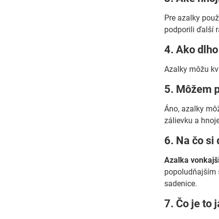
Pre azalky použí
podporili ďalší r
4. Ako dlho
Azalky môžu kvi
5. Môžem pe
Áno, azalky môž
zálievku a hnoje
6. Na čo si
Azalka vonkajš
popoludňajším s
sadenice.
7. Čo je to