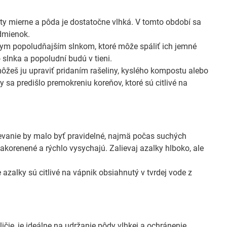
loty mierne a pôda je dostatočne vlhká. V tomto období sa
dmienok.
amym popoludňajším slnkom, ktoré môže spáliť ich jemné
 slnka a popoludní budú v tieni.
ôžeš ju upraviť pridaním rašeliny, kyslého kompostu alebo
 sa predišlo premokreniu koreňov, ktoré sú citlivé na
ievanie by malo byť pravidelné, najmä počas suchých
 zakorenené a rýchlo vysychajú. Zalievaj azalky hlboko, ale
azalky sú citlivé na vápnik obsiahnutý v tvrdej vode z
ičie, je ideálne na udržanie pôdy vlhkej a ochránenie