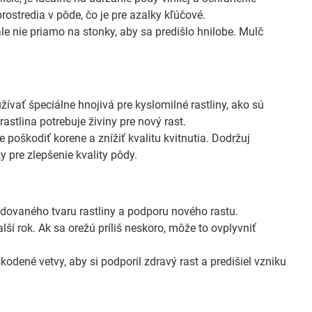
ostredia v pôde, čo je pre azalky kľúčové.
le nie priamo na stonky, aby sa predišlo hnilobe. Mulč
žívať špeciálne hnojivá pre kyslomilné rastliny, ako sú
rastlina potrebuje živiny pre nový rast.
poškodiť korene a znížiť kvalitu kvitnutia. Dodržuj
 pre zlepšenie kvality pôdy.
adovaného tvaru rastliny a podporu nového rastu.
lší rok. Ak sa orežú príliš neskoro, môže to ovplyvniť
dené vetvy, aby si podporil zdravý rast a predišiel vzniku