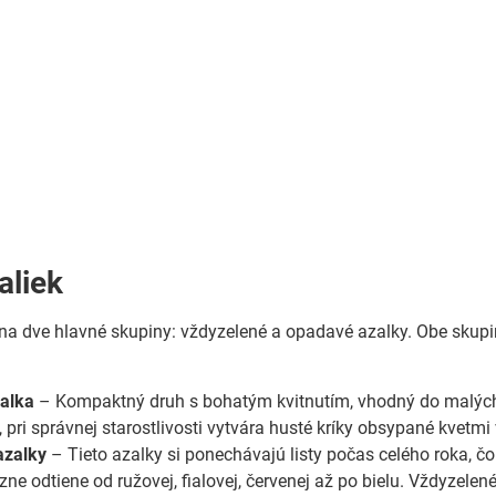
aliek
 na dve hlavné skupiny: vždyzelené a opadavé azalky. Obe sku
alka
– Kompaktný druh s bohatým kvitnutím, vhodný do malých 
 pri správnej starostlivosti vytvára husté kríky obsypané kvetmi v
azalky
– Tieto azalky si ponechávajú listy počas celého roka, čo
e odtiene od ružovej, fialovej, červenej až po bielu. Vždyzelené 