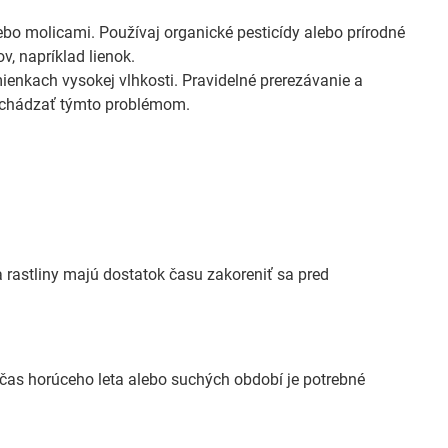
o molicami. Používaj organické pesticídy alebo prírodné
, napríklad lienok.
enkach vysokej vlhkosti. Pravidelné prerezávanie a
edchádzať týmto problémom.
 a rastliny majú dostatok času zakoreniť sa pred
očas horúceho leta alebo suchých období je potrebné