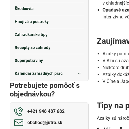
v chladnejšíc
Škodcovia
Opadavé aza
intenzívnu vô
Hnojivá a postreky
Záhradkárske tipy
Zaujímav
Recepty zo záhrady
Azalky patri
V Ázii sú aza
Superpotraviny
Niektoré dru
Kalendár záhradných prác
Azalky dokáž
V Číne a Jap
Potrebujete pomôcť s
objednávkou?
Tipy na 
+421 948 487 682
Azalky sú nároč
obchod​@jutro​.sk