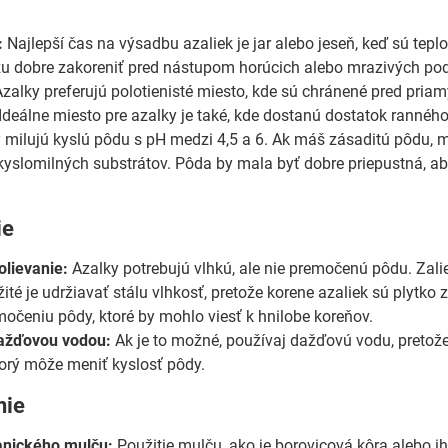
:
Najlepší čas na výsadbu azaliek je jar alebo jeseň, keď sú tep
u dobre zakoreniť pred nástupom horúcich alebo mrazivých po
zalky preferujú polotienisté miesto, kde sú chránené pred pri
. Ideálne miesto pre azalky je také, kde dostanú dostatok ranného
 milujú kyslú pôdu s pH medzi 4,5 a 6. Ak máš zásaditú pôdu, m
kyslomilných substrátov. Pôda by mala byť dobre priepustná, aby
ie
olievanie:
Azalky potrebujú vlhkú, ale nie premočenú pôdu. Zal
ité je udržiavať stálu vlhkosť, pretože korene azaliek sú plytko
močeniu pôdy, ktoré by mohlo viesť k hnilobe koreňov.
dažďovou vodou:
Ak je to možné, používaj dažďovú vodu, pretože 
orý môže meniť kyslosť pôdy.
nie
anického mulču:
Použitie mulču, ako je borovicová kôra alebo ihl