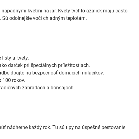
i, nápadnými kvetmi na jar. Kvety týchto azaliek majú často
j. Sú odolnejšie voči chladným teplotám.
listy a kvety.
ko darček pri špeciálnych príležitostiach.
ýsadbe dbajte na bezpečnosť domácich miláčikov.
o 100 rokov.
 tradičných záhradách a bonsajoch.
núť nádherne každý rok. Tu sú tipy na úspešné pestovanie: