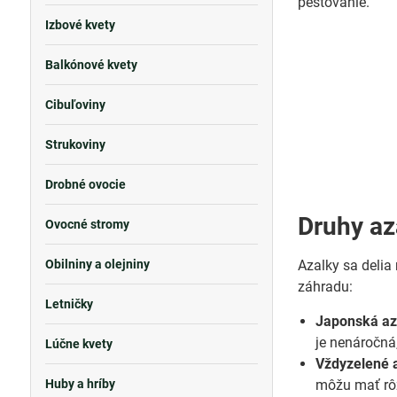
pestovanie.
Izbové kvety
Balkónové kvety
Cibuľoviny
Strukoviny
Drobné ovocie
Druhy az
Ovocné stromy
Obilniny a olejniny
Azalky sa delia
záhradu:
Letničky
Japonská az
je nenáročná,
Lúčne kvety
Vždyzelené 
Huby a hríby
môžu mať rôzn