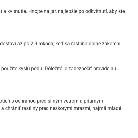
 a kvitnutie. Hnojte na jar, najlepšie po odkvitnutí, aby ste
ostaví až po 2-3 rokoch, keď sa rastlina úplne zakorení.
 použite kyslú pôdu. Dôležité je zabezpečiť pravidelnú
olotieň s ochranou pred silným vetrom a priamym
u a chrániť rastliny pred neskorými mrazmi, najmä mladé