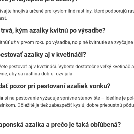
vajte hnojivá určené pre kyslomilné rastliny, ktoré podporujú rast
ast.
 trvá, kým azalky kvitnú po výsadbe?
tnúť už v prvom roku po výsadbe, no plné kvitnutie sa zvyčajne d
stovať azalky aj v kvetináči?
ete pestovať aj v kvetináči. Vyberte dostatočne veľký kvetináč a
nie, aby sa rastlina dobre rozvíjala.
 dať pozor pri pestovaní azaliek vonku?
ia
si na pestovanie vyžaduje správne stanovište – ideálne je p
lnkom. Dôležité je tiež zabezpečiť kyslú, dobre priepustnú pôd
 japonská azalka a prečo je taká obľúbená?