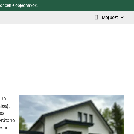
ončenie objednávok.
Môj účet
ždú
ica)
,
 sa
vrátane
ešné