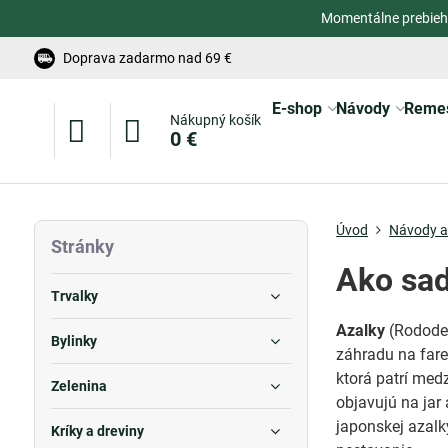
Momentálne prebieh
Doprava zadarmo nad 69 €
E-shop
Návody
Reme
Nákupný košík
0 €
Úvod
Návody a 
Stránky
Ako sad
Trvalky
Azalky
(Rododen
Bylinky
záhradu na far
ktorá patrí med
Zelenina
objavujú na jar
japonskej azalk
Kríky a dreviny