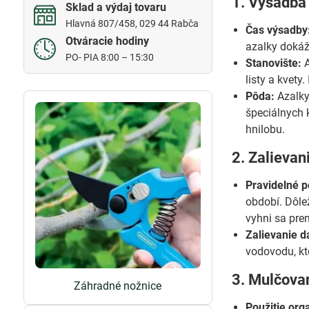
1. Výsadba
Sklad a výdaj tovaru
Hlavná 807/458, 029 44 Rabča
Čas výsadby
Otváracie hodiny
azalky dokáž
PO- PIA 8:00 – 15:30
Stanovište:
A
listy a kvety
Pôda:
Azalky
špeciálnych 
hnilobu.
2. Zalievan
Pravidelné p
období. Dôlež
vyhni sa pre
Zalievanie 
vodovodu, kt
3. Mulčova
Záhradné nožnice
Použitie org