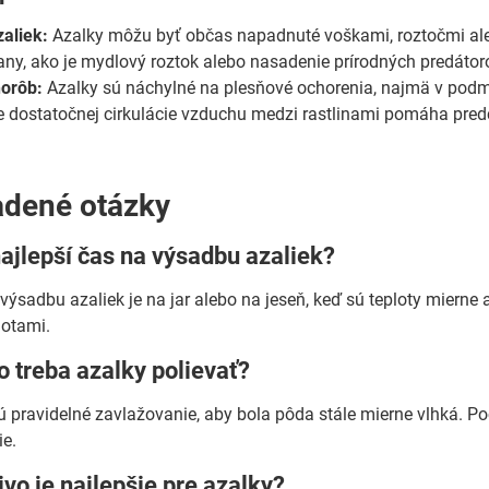
aliek:
Azalky môžu byť občas napadnuté voškami, roztočmi aleb
ny, ako je mydlový roztok alebo nasadenie prírodných predátorov
horôb:
Azalky sú náchylné na plesňové ochorenia, najmä v podmi
 dostatočnej cirkulácie vzduchu medzi rastlinami pomáha pr
adené otázky
najlepší čas na výsadbu azaliek?
 výsadbu azaliek je na jar alebo na jeseň, keď sú teploty mierne
lotami.
o treba azalky polievať?
ú pravidelné zavlažovanie, aby bola pôda stále mierne vlhká. P
ie.
ivo je najlepšie pre azalky?