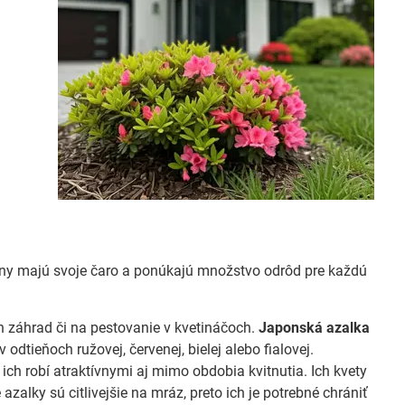
piny majú svoje čaro a ponúkajú množstvo odrôd pre každú
záhrad či na pestovanie v kvetináčoch.
Japonská azalka
 odtieňoch ružovej, červenej, bielej alebo fialovej.
 ich robí atraktívnymi aj mimo obdobia kvitnutia. Ich kvety
azalky sú citlivejšie na mráz, preto ich je potrebné chrániť