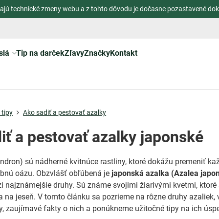
ajú technické zmeny webu a z tohto dôvodu je dočasne pozastavené dok
slá
Tip na darček
Zľavy
Značky
Kontakt
tipy
Ako sadiť a pestovať azalky
iť a pestovať azalky japonské
dron) sú nádherné kvitnúce rastliny, ktoré dokážu premeniť ka
ebnú oázu. Obzvlášť obľúbená je
japonská azalka (Azalea japon
zi najznámejšie druhy. Sú známe svojimi žiarivými kvetmi, ktoré
 a na jeseň. V tomto článku sa pozrieme na rôzne druhy azaliek, 
y, zaujímavé fakty o nich a ponúkneme užitočné tipy na ich úsp