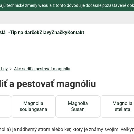
ajú technické zmeny webu a z tohto dôvodu je dočasne pozastavené dok
slá
Tip na darček
Zľavy
Značky
Kontakt
tipy
Ako sadiť a pestovať magnóliu
iť a pestovať magnóliu
Magnolia
Magnolia
Magnolia
a
soulangeana
Susan
stellata
lia) je nádherný strom alebo ker, ktorý je známy svojimi veľkým