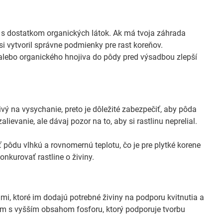
 s dostatkom organických látok. Ak má tvoja záhrada
si vytvoril správne podmienky pre rast koreňov.
alebo organického hnojiva do pôdy pred výsadbou zlepší
ivý na vysychanie, preto je dôležité zabezpečiť, aby pôda
evanie, ale dávaj pozor na to, aby si rastlinu neprelial.
 pôdu vlhkú a rovnomernú teplotu, čo je pre plytké korene
nkurovať rastline o živiny.
i, ktoré im dodajú potrebné živiny na podporu kvitnutia a
vom s vyšším obsahom fosforu, ktorý podporuje tvorbu