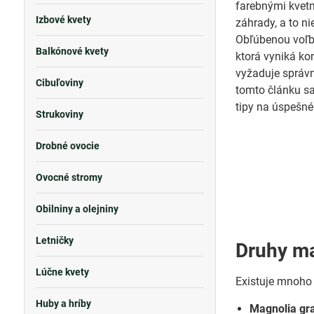
farebnými kvetm
Izbové kvety
záhrady, a to n
Obľúbenou voľb
Balkónové kvety
ktorá vyniká k
vyžaduje správn
Cibuľoviny
tomto článku sa
tipy na úspešné
Strukoviny
Drobné ovocie
Ovocné stromy
Obilniny a olejniny
Letničky
Druhy ma
Lúčne kvety
Existuje mnoho 
Huby a hríby
Magnolia gra