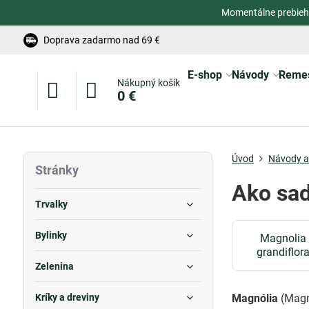
Momentálne prebieh
Doprava zadarmo nad 69 €
E-shop
Návody
Reme
Nákupný košík
0 €
Úvod
Návody a 
Stránky
Ako sad
Trvalky
Bylinky
Magnolia
grandiflor
Zelenina
Kríky a dreviny
Magnólia
(Magno