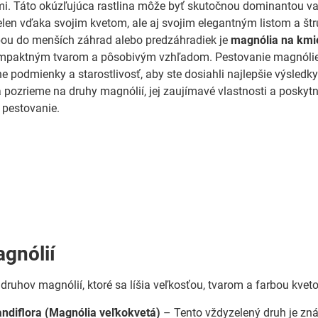
i. Táto okúzľujúca rastlina môže byť skutočnou dominantou va
ielen vďaka svojim kvetom, ale aj svojim elegantným listom a štr
ou do menších záhrad alebo predzáhradiek je
magnólia na km
ompaktným tvarom a pôsobivým vzhľadom. Pestovanie magnólie
e podmienky a starostlivosť, aby ste dosiahli najlepšie výsledky
 pozrieme na druhy magnólií, jej zaujímavé vlastnosti a posky
 pestovanie.
gnólií
druhov magnólií, ktoré sa líšia veľkosťou, tvarom a farbou kveto
ndiflora (Magnólia veľkokvetá)
– Tento vždyzelený druh je zná