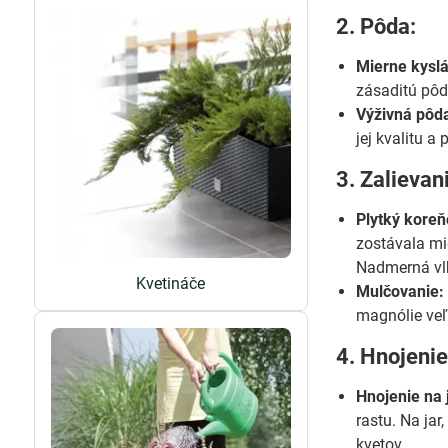
2. Pôda:
Mierne kysl
zásaditú pôdu
Výživná pôd
jej kvalitu a
3. Zalievan
Plytký koreň
zostávala mie
Nadmerná vlh
Kvetináče
Mulčovanie:
magnólie veľ
4. Hnojenie
Hnojenie na 
rastu. Na ja
kvetov.