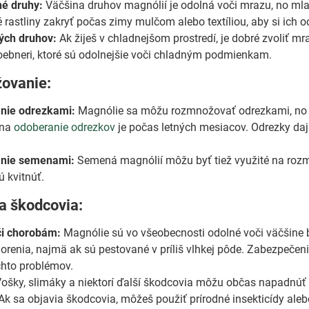
é druhy:
Väčšina druhov magnólií je odolná voči mrazu, no mladé
rastliny zakryť počas zimy mulčom alebo textíliou, aby si ich oc
ých druhov:
Ak žiješ v chladnejšom prostredí, je dobré zvoliť m
oebneri, ktoré sú odolnejšie voči chladným podmienkam.
ovanie:
nie odrezkami:
Magnólie sa môžu rozmnožovať odrezkami, no te
 na
odoberanie odrezkov
je počas letných mesiacov. Odrezky daj 
nie semenami:
Semená magnólií môžu byť tiež využité na rozmn
ú kvitnúť.
a škodcovia:
či chorobám:
Magnólie sú vo všeobecnosti odolné voči väčšine 
orenia, najmä ak sú pestované v príliš vlhkej pôde. Zabezpečen
chto problémov.
ošky, slimáky a niektorí ďalší škodcovia môžu občas napadnúť
k sa objavia škodcovia, môžeš použiť prírodné insekticídy alebo