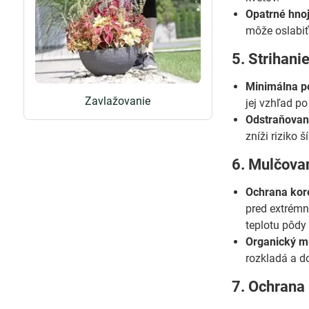
Opatrné hnoj
môže oslabiť
5. Strihanie
Minimálna po
Zavlažovanie
jej vzhľad po
Odstraňovan
zníži riziko 
6. Mulčova
Ochrana kor
pred extrémn
teplotu pôdy 
Organický m
rozkladá a d
7. Ochrana