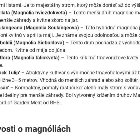
i listami. Je to majestátny strom, ktorý môže dorásť až do výš
llata (Magnólia hviezdokvetá)
– Tento menší druh magnólie má b
enšie záhrady a kvitne skoro na jar.
ulangeana (Magnólia Soulangeova)
– Táto hybridná magnólia j
ktoré kvitnú v apríli a máji. Je známa svojou odolnosťou a môže
boldii (Magnólia Sieboldova)
– Tento druh pochádza z východne
edom. Kvitne od mája do júna.
iflora (Magnólia ľaliokvetá)
– Tento krík má tmavoružové kvety p
e.
ack Tulip'
– Atraktívny kultivar s výnimočne tmavofialovými až b
bližne 3–5 metrov. Vhodná do menších záhrad alebo ako solitér.
san'
– Kompaktný, pomaly rastúci ker alebo malý strom s voňav
je ideálny pre menšie záhrady. Bol vytvorený krížením druhov Magno
rd of Garden Merit od RHS.
osti o magnóliách