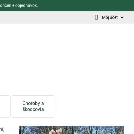
ončenie objednávok.
Môj účet
Choroby a
škodcovia
i,