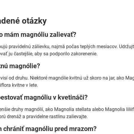
adené otázky
to mám magnóliu zalievať?
ujú pravidelnú zálievku, najmä počas teplých mesiacov. Udržujt
vať ju častejšie, aby sa podporilo zakorenenie.
itnú magnólie?
visí od druhu. Niektoré magnólie kvitnú už skoro na jar, ako Magn
lora kvitne v lete.
estovať magnóliu v kvetináči?
nšie druhy magnólií, ako Magnolia stellata alebo Magnolia liliifl
ú drenáž a pravidelne rastlinu zalievajte.
 chrániť magnóliu pred mrazom?