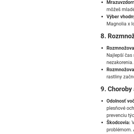
Mrazuvzdorn
môžeš mladé 
Výber vhodn
Magnolia x l
8. Rozmnož
Rozmnožova
Najlepší čas
nezakorenia.
Rozmnožova
rastliny začn
9. Choroby 
Odolnosť vo
plesňové och
prevenciu tý
Škodcovia:
V
problémom. A