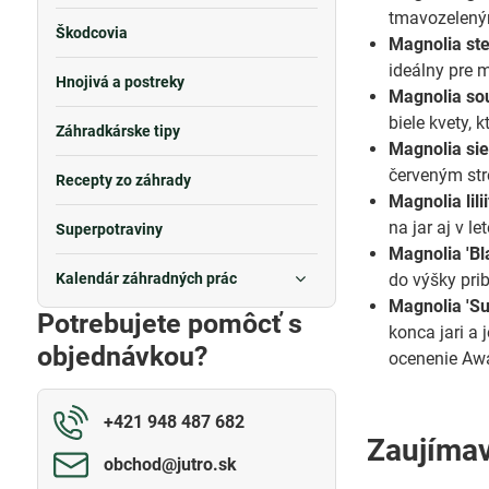
tmavozeleným
Škodcovia
Magnolia ste
ideálny pre m
Hnojivá a postreky
Magnolia so
biele kvety, 
Záhradkárske tipy
Magnolia sie
červeným str
Recepty zo záhrady
Magnolia lili
na jar aj v let
Superpotraviny
Magnolia 'Bl
Kalendár záhradných prác
do výšky pri
Magnolia 'Su
Potrebujete pomôcť s
konca jari a 
objednávkou?
ocenenie Awa
+421 948 487 682
Zaujímav
obchod​@jutro​.sk