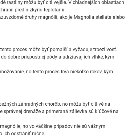
 rastliny môžu byť citlivejšie. V chladnejších oblastiach
hránil pred nízkymi teplotami.
razuvzdorné druhy magnólií, ako je Magnolia stellata alebo
nto proces môže byť pomalší a vyžaduje trpezlivosť.
do dobre priepustnej pôdy a udržiavaj ich vlhké, kým
ožovanie, no tento proces trvá niekoľko rokov, kým
bežných záhradných chorôb, no môžu byť citlivé na
ie správnej drenáže a primeraná zálievka sú kľúčové na
 magnólie, no vo väčšine prípadov nie sú vážnym
 ich odstrániť ručne.