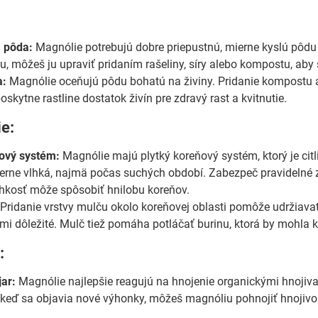
á pôda:
Magnólie potrebujú dobre priepustnú, mierne kyslú pôdu
, môžeš ju upraviť pridaním rašeliny, síry alebo kompostu, aby 
a:
Magnólie oceňujú pôdu bohatú na živiny. Pridanie kompostu 
 poskytne rastline dostatok živín pre zdravý rast a kvitnutie.
ie:
ový systém:
Magnólie majú plytký koreňový systém, ktorý je citl
rne vlhká, najmä počas suchých období. Zabezpeč pravidelné zali
kosť môže spôsobiť hnilobu koreňov.
Pridanie vrstvy mulču okolo koreňovej oblasti pomôže udržiavať
mi dôležité. Mulč tiež pomáha potláčať burinu, ktorá by mohla ko
:
jar:
Magnólie najlepšie reagujú na hnojenie organickými hnojivam
r, keď sa objavia nové výhonky, môžeš magnóliu pohnojiť hnoji