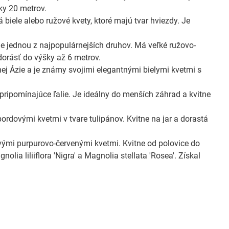
ky 20 metrov.
iele alebo ružové kvety, ktoré majú tvar hviezdy. Je
e jednou z najpopulárnejších druhov. Má veľké ružovo-
 dorásť do výšky až 6 metrov.
j Ázie a je známy svojimi elegantnými bielymi kvetmi s
ripomínajúce ľalie. Je ideálny do menších záhrad a kvitne
ordovými kvetmi v tvare tulipánov. Kvitne na jar a dorastá
ými purpurovo-červenými kvetmi. Kvitne od polovice do
lia liliiflora 'Nigra' a Magnolia stellata 'Rosea'. Získal