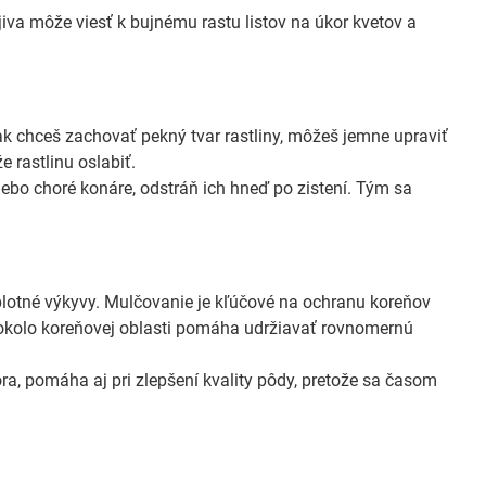
va môže viesť k bujnému rastu listov na úkor kvetov a
ak chceš zachovať pekný tvar rastliny, môžeš jemne upraviť
e rastlinu oslabiť.
ebo choré konáre, odstráň ich hneď po zistení. Tým sa
eplotné výkyvy. Mulčovanie je kľúčové na ochranu koreňov
) okolo koreňovej oblasti pomáha udržiavať rovnomernú
ra, pomáha aj pri zlepšení kvality pôdy, pretože sa časom