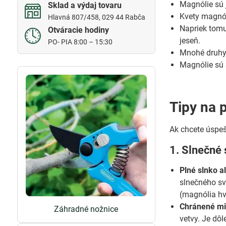
Magnólie sú j
Sklad a výdaj tovaru
Kvety magnóli
Hlavná 807/458, 029 44 Rabča
Napriek tomu
Otváracie hodiny
jeseň.
PO- PIA 8:00 – 15:30
Mnohé druhy 
Magnólie sú 
Tipy na 
Ak chcete úspeš
1. Slnečné 
Plné slnko a
slnečného sve
(magnólia hv
Chránené mi
Záhradné nožnice
vetvy. Je dô