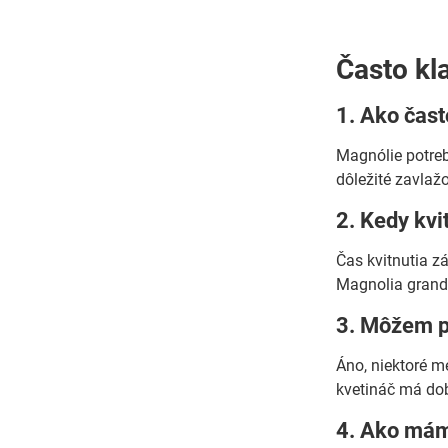
Často kl
1. Ako čas
Magnólie potreb
dôležité zavlažo
2. Kedy kv
Čas kvitnutia zá
Magnolia grandif
3. Môžem p
Áno, niektoré me
kvetináč má dobr
4. Ako mám