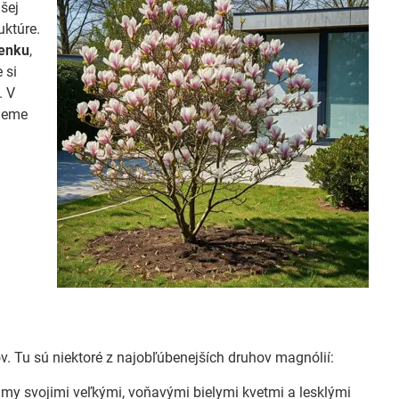
šej
uktúre.
ienku
,
 si
. V
tneme
v. Tu sú niektoré z najobľúbenejších druhov magnólií:
my svojimi veľkými, voňavými bielymi kvetmi a lesklými