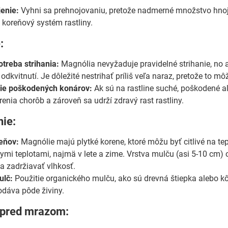
enie:
Vyhni sa prehnojovaniu, pretože nadmerné množstvo hnoji
 koreňový systém rastliny.
:
treba strihania:
Magnólia nevyžaduje pravidelné strihanie, no 
 odkvitnutí. Je dôležité nestrihať príliš veľa naraz, pretože to môž
ie poškodených konárov:
Ak sú na rastline suché, poškodené al
šírenia chorôb a zároveň sa udrží zdravý rast rastliny.
nie:
eňov:
Magnólie majú plytké korene, ktoré môžu byť citlivé na t
ymi teplotami, najmä v lete a zime. Vrstva mulču (asi 5-10 cm
a zadržiavať vlhkosť.
ulč:
Použitie organického mulču, ako sú drevná štiepka alebo kô
odáva pôde živiny.
 pred mrazom: