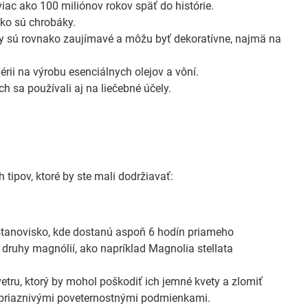
viac ako 100 miliónov rokov späť do histórie.
ako sú chrobáky.
dy sú rovnako zaujímavé a môžu byť dekoratívne, najmä na
rii na výrobu esenciálnych olejov a vôní.
h sa používali aj na liečebné účely.
 tipov, ktoré by ste mali dodržiavať:
stanovisko, kde dostanú aspoň 6 hodín priameho
é druhy magnólií, ako napríklad Magnolia stellata
etru, ktorý by mohol poškodiť ich jemné kvety a zlomiť
nepriaznivými poveternostnými podmienkami.