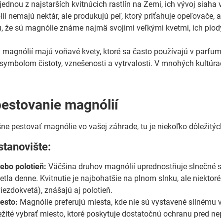
ednou z najstarších kvitnúcich rastlín na Zemi, ich vývoj siaha 
í nemajú nektár, ale produkujú peľ, ktorý priťahuje opeľovače, 
, že sú magnólie známe najmä svojimi veľkými kvetmi, ich plo
magnólií majú voňavé kvety, ktoré sa často používajú v parfumé
symbolom čistoty, vznešenosti a vytrvalosti. V mnohých kultúrac
pestovanie magnólií
ne pestovať magnólie vo vašej záhrade, tu je niekoľko dôležitých
stanovište:
lebo polotieň:
Väčšina druhov magnólií uprednostňuje slnečné 
tla denne. Kvitnutie je najbohatšie na plnom slnku, ale niektor
iezdokvetá), znášajú aj polotieň.
esto:
Magnólie preferujú miesta, kde nie sú vystavené silnému v
ležité vybrať miesto, ktoré poskytuje dostatočnú ochranu pred 