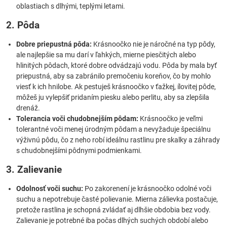
oblastiach s dlhými, teplými letami.
2. Pôda
Dobre priepustná pôda:
Krásnoočko nie je náročné na typ pôdy,
ale najlepšie sa mu darí v ľahkých, mierne piesčitých alebo
hlinitých pôdach, ktoré dobre odvádzajú vodu. Pôda by mala byť
priepustná, aby sa zabránilo premočeniu koreňov, čo by mohlo
viesť k ich hnilobe. Ak pestuješ krásnoočko v ťažkej, ílovitej pôde,
môžeš ju vylepšiť pridaním piesku alebo perlitu, aby sa zlepšila
drenáž.
Tolerancia voči chudobnejším pôdam:
Krásnoočko je veľmi
tolerantné voči menej úrodným pôdam a nevyžaduje špeciálnu
výživnú pôdu, čo z neho robí ideálnu rastlinu pre skalky a záhrady
s chudobnejšími pôdnymi podmienkami.
3. Zalievanie
Odolnosť voči suchu:
Po zakorenení je krásnoočko odolné voči
suchu a nepotrebuje časté polievanie. Mierna zálievka postačuje,
pretože rastlina je schopná zvládať aj dlhšie obdobia bez vody.
Zalievanie je potrebné iba počas dlhých suchých období alebo