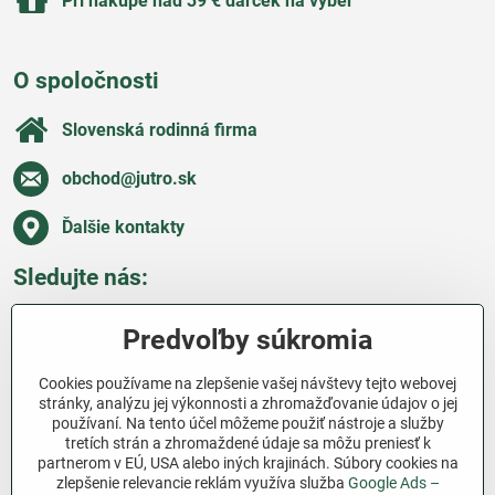
Pri nákupe nad 39 € darček na výber
O spoločnosti
Slovenská rodinná firma
obchod​@jutro​.sk
Ďalšie kontakty
Sledujte nás:
Facebook
Pinterest
Instagram
Blog
Predvoľby súkromia
Všetko o nákupe
Cookies používame na zlepšenie vašej návštevy tejto webovej
stránky, analýzu jej výkonnosti a zhromažďovanie údajov o jej
používaní. Na tento účel môžeme použiť nástroje a služby
Ďakujeme za podporu
tretích strán a zhromaždené údaje sa môžu preniesť k
partnerom v EÚ, USA alebo iných krajinách. Súbory cookies na
Sme slovenský e-shop bez dotácií​. Fungujeme len
zlepšenie relevancie reklám využíva služba
Google Ads –