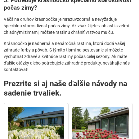
5. Potrebuje krásnoočko špeciálnu starostlivosť
počas zimy?
Väčšina druhov krásnoočka je mrazuvzdorná a nevyžaduje
špeciálnu starostlivosť počas zimy. Ak však žijete v oblasti s veľmi
chladnými zimami, môžete rastlinu chrániť vrstvou mulču.
Krásnoočko je nádherná a nenáročná rastlina, ktorá dodá vašej
záhrade farby a pôvab. S týmito tipmi na pestovanie si môžete
vychutnať zdravé a kvitnúce rastliny počas celej sezóny. Ak máte
ďalšie otázky alebo potrebujete záhradné produkty, neváhajte nás
kontaktovať!
Prezrite si aj naše ďalšie návody na
sadenie trvaliek.