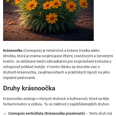
Krásnoočko
(Coreopsis) je nenáročná a krásna trvalka alebo
letnička, ktorá je známa svojimi jasne žltými, oranžovými a červenými
kvetmi. Je obľúbené medzi záhradkármi pre svoje bohaté kvitnutie a
schopnosť prilákať motýle. V tomto článku sa dozviete viac o
druhoch krásnoočka, zaujímavostiach a praktických tipoch na jeho
úspešné pestovanie.
Druhy krásnoočka
Krásnoočko existuje v rôznych druhoch a kultivaroch, ktoré sa líšia
farbami kvetov a výškou. Tu sú niektoré z najobľúbenejších druhov:
Coreopsis verticillata (Krásnoočko praslenaté)
– Tento druh má