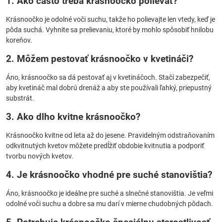
1. Ako často treba krásnoočko polievať?
Krásnoočko je odolné voči suchu, takže ho polievajte len vtedy, keď je
pôda suchá. Vyhnite sa prelievaniu, ktoré by mohlo spôsobiť hnilobu
koreňov.
2. Môžem pestovať krásnoočko v kvetináči?
Áno, krásnoočko sa dá pestovať aj v kvetináčoch. Stačí zabezpečiť,
aby kvetináč mal dobrú drenáž a aby ste používali ľahký, priepustný
substrát.
3. Ako dlho kvitne krásnoočko?
Krásnoočko kvitne od leta až do jesene. Pravidelným odstraňovaním
odkvitnutých kvetov môžete predĺžiť obdobie kvitnutia a podporiť
tvorbu nových kvetov.
4. Je krásnoočko vhodné pre suché stanovištia?
Áno, krásnoočko je ideálne pre suché a slnečné stanovištia. Je veľmi
odolné voči suchu a dobre sa mu darí v mierne chudobných pôdach.