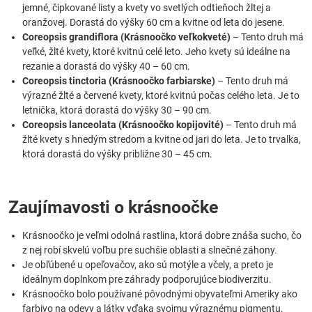
jemné, čipkované listy a kvety vo svetlých odtieňoch žltej a
oranžovej. Dorastá do výšky 60 cm a kvitne od leta do jesene.
Coreopsis grandiflora (Krásnoočko veľkokveté)
– Tento druh má
veľké, žlté kvety, ktoré kvitnú celé leto. Jeho kvety sú ideálne na
rezanie a dorastá do výšky 40 – 60 cm.
Coreopsis tinctoria (Krásnoočko farbiarske)
– Tento druh má
výrazné žlté a červené kvety, ktoré kvitnú počas celého leta. Je to
letnička, ktorá dorastá do výšky 30 – 90 cm.
Coreopsis lanceolata (Krásnoočko kopijovité)
– Tento druh má
žlté kvety s hnedým stredom a kvitne od jari do leta. Je to trvalka,
ktorá dorastá do výšky približne 30 – 45 cm.
Zaujímavosti o krásnoočke
Krásnoočko je veľmi odolná rastlina, ktorá dobre znáša sucho, čo
z nej robí skvelú voľbu pre suchšie oblasti a slnečné záhony.
Je obľúbené u opeľovačov, ako sú motýle a včely, a preto je
ideálnym doplnkom pre záhrady podporujúce biodiverzitu.
Krásnoočko bolo používané pôvodnými obyvateľmi Ameriky ako
farbivo na odevy a látky vďaka svojmu výraznému pigmentu.