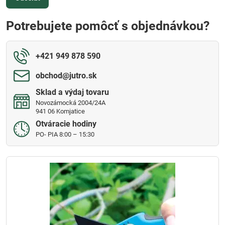
Potrebujete pomôcť s objednávkou?
+421 949 878 590
obchod​@jutro​.sk
Sklad a výdaj tovaru
Novozámocká 2004/24A
941 06 Komjatice
Otváracie hodiny
PO- PIA 8:00 – 15:30