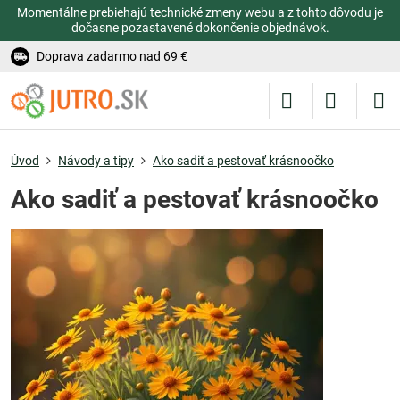
Momentálne prebiehajú technické zmeny webu a z tohto dôvodu je
dočasne pozastavené dokončenie objednávok.
Doprava zadarmo nad 69 €
Úvod
Návody a tipy
Ako sadiť a pestovať krásnoočko
Ako sadiť a pestovať krásnoočko