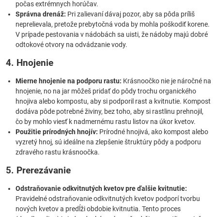
počas extrémnych horúčav.
Správna drenáž:
Pri zalievaní dávaj pozor, aby sa pôda príliš
neprelievala, pretože prebytočná voda by mohla poškodiť korene.
V prípade pestovania v nádobách sa uisti, že nádoby majú dobré
odtokové otvory na odvádzanie vody.
4. Hnojenie
Mierne hnojenie na podporu rastu:
Krásnoočko nie je náročné na
hnojenie, no na jar môžeš pridať do pôdy trochu organického
hnojiva alebo kompostu, aby si podporil rast a kvitnutie. Kompost
dodáva pôde potrebné živiny, bez toho, aby si rastlinu prehnojil,
čo by mohlo viesť k nadmernému rastu listov na úkor kvetov.
Použitie prírodných hnojív:
Prírodné hnojivá, ako kompost alebo
vyzretý hnoj, sú ideálne na zlepšenie štruktúry pôdy a podporu
zdravého rastu krásnoočka.
5. Prerezávanie
Odstraňovanie odkvitnutých kvetov pre ďalšie kvitnutie:
Pravidelné odstraňovanie odkvitnutých kvetov podporí tvorbu
nových kvetov a predĺži obdobie kvitnutia. Tento proces