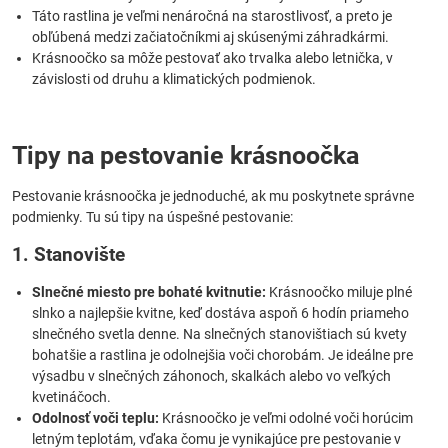
Táto rastlina je veľmi nenáročná na starostlivosť, a preto je
obľúbená medzi začiatočníkmi aj skúsenými záhradkármi.
Krásnoočko sa môže pestovať ako trvalka alebo letnička, v
závislosti od druhu a klimatických podmienok.
Tipy na pestovanie krásnoočka
Pestovanie krásnoočka je jednoduché, ak mu poskytnete správne
podmienky. Tu sú tipy na úspešné pestovanie:
1. Stanovište
Slnečné miesto pre bohaté kvitnutie:
Krásnoočko miluje plné
slnko a najlepšie kvitne, keď dostáva aspoň 6 hodín priameho
slnečného svetla denne. Na slnečných stanovištiach sú kvety
bohatšie a rastlina je odolnejšia voči chorobám. Je ideálne pre
výsadbu v slnečných záhonoch, skalkách alebo vo veľkých
kvetináčoch.
Odolnosť voči teplu:
Krásnoočko je veľmi odolné voči horúcim
letným teplotám, vďaka čomu je vynikajúce pre pestovanie v