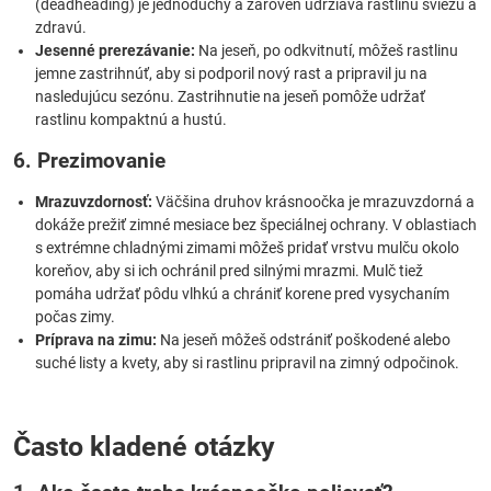
(deadheading) je jednoduchý a zároveň udržiava rastlinu sviežu a
zdravú.
Jesenné prerezávanie:
Na jeseň, po odkvitnutí, môžeš rastlinu
jemne zastrihnúť, aby si podporil nový rast a pripravil ju na
nasledujúcu sezónu. Zastrihnutie na jeseň pomôže udržať
rastlinu kompaktnú a hustú.
6. Prezimovanie
Mrazuvzdornosť:
Väčšina druhov krásnoočka je mrazuvzdorná a
dokáže prežiť zimné mesiace bez špeciálnej ochrany. V oblastiach
s extrémne chladnými zimami môžeš pridať vrstvu mulču okolo
koreňov, aby si ich ochránil pred silnými mrazmi. Mulč tiež
pomáha udržať pôdu vlhkú a chrániť korene pred vysychaním
počas zimy.
Príprava na zimu:
Na jeseň môžeš odstrániť poškodené alebo
suché listy a kvety, aby si rastlinu pripravil na zimný odpočinok.
Často kladené otázky