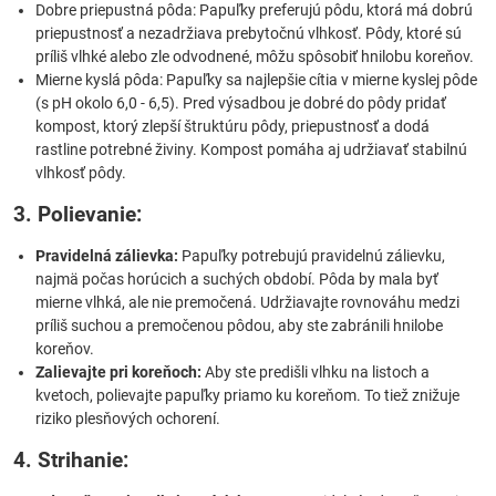
Dobre priepustná pôda: Papuľky preferujú pôdu, ktorá má dobrú
priepustnosť a nezadržiava prebytočnú vlhkosť. Pôdy, ktoré sú
príliš vlhké alebo zle odvodnené, môžu spôsobiť hnilobu koreňov.
Mierne kyslá pôda: Papuľky sa najlepšie cítia v mierne kyslej pôde
(s pH okolo 6,0 - 6,5). Pred výsadbou je dobré do pôdy pridať
kompost, ktorý zlepší štruktúru pôdy, priepustnosť a dodá
rastline potrebné živiny. Kompost pomáha aj udržiavať stabilnú
vlhkosť pôdy.
3. Polievanie:
Pravidelná zálievka:
Papuľky potrebujú pravidelnú zálievku,
najmä počas horúcich a suchých období. Pôda by mala byť
mierne vlhká, ale nie premočená. Udržiavajte rovnováhu medzi
príliš suchou a premočenou pôdou, aby ste zabránili hnilobe
koreňov.
Zalievajte pri koreňoch:
Aby ste predišli vlhku na listoch a
kvetoch, polievajte papuľky priamo ku koreňom. To tiež znižuje
riziko plesňových ochorení.
4. Strihanie: