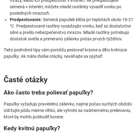
mrazy, alebo ich predpestovať v interiéri. Ak predpestujete
semená v interiéri, môžete mladé rastlinky vysadiť vonku po
posledných mrazoch.
Predpestovanie:
Semená papuliek klíčia pri teplotách okolo 18-21
°C. Predpestované rastliny vysádzajte vonku, keď sú dostatočne
silné a prešlo nebezpečenstvo mrazov. Mladé rastliny potrebujú
dostatok svetla a primeranú zálievku počas prvých týždňov.
Tieto podrobné tipy vám pomôžu pestovať krásne a dlho kvitnúce
papuľky. Ak máte ďalšie otázky, neváhajte sa opýtať!
Časté otázky
Ako často treba polievať papuľky?
Papuľky vyžadujú pravidelnú zálievku, najmä počas suchých období.
Udržujte pôdu mierne vlhkú, ale vyhnite sa nadmernému prelievaniu,
ktoré by mohlo poškodiť korene.
Kedy kvitnú papuľky?