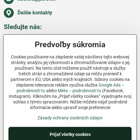
Ďalšie kontakty
Sledujte nás:
Facebook
Pinterest
Instagram
Blog
Predvoľby súkromia
Všetko o nákupe
Cookies používame na zlepšenie vašej návštevy tejto webovej
stránky, analýzu jej výkonnosti a zhromažďovanie údajov o jej
používaní. Na tento účel môžeme použiť nástroje a služby
Ďakujeme za podporu
tretích strán a zhromaždené údaje sa môžu preniesť k
partnerom v EÚ, USA alebo iných krajinách. Súbory cookies na
Sme slovenský e-shop bez dotácií​. Fungujeme len
zlepšenie relevancie reklám využíva služba
Google Ads –
vďaka vám – ľuďom, ktorí veria v poctivú prácu a
podrobnosti tu
alebo
Meta – podrobnosti tu
(Facebook,
lásku k pôde​. Každý nákup na Jutro​.sk nám pomáha
Instagram). Kliknutím na „Prijať všetky cookies“ vyjadrujete svoj
súhlas s týmto spracovaním. Nižšie môžete nájsť podrobné
pokračovať v tom, čo má zmysel – pomáhať
informácie alebo upraviť svoje preferencie
záhradkárom zadarmo a srdcom​.
Zásady ochrany osobných údajov
©
2026
Copyright
Predvoľby súkromia
Zásady ochrany osobných údajov
Prijať všetky cookies