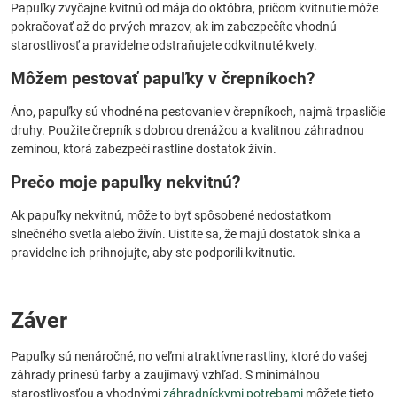
Papuľky zvyčajne kvitnú od mája do októbra, pričom kvitnutie môže
pokračovať až do prvých mrazov, ak im zabezpečíte vhodnú
starostlivosť a pravidelne odstraňujete odkvitnuté kvety.
Môžem pestovať papuľky v črepníkoch?
Áno, papuľky sú vhodné na pestovanie v črepníkoch, najmä trpasličie
druhy. Použite črepník s dobrou drenážou a kvalitnou záhradnou
zeminou, ktorá zabezpečí rastline dostatok živín.
Prečo moje papuľky nekvitnú?
Ak papuľky nekvitnú, môže to byť spôsobené nedostatkom
slnečného svetla alebo živín. Uistite sa, že majú dostatok slnka a
pravidelne ich prihnojujte, aby ste podporili kvitnutie.
Záver
Papuľky sú nenáročné, no veľmi atraktívne rastliny, ktoré do vašej
záhrady prinesú farby a zaujímavý vzhľad. S minimálnou
starostlivosťou a vhodnými
záhradníckymi potrebami
môžete tieto