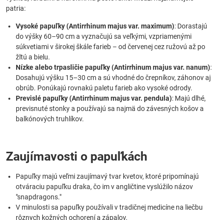
patria:
Vysoké papuľky (Antirrhinum majus var. maximum)
: Dorastajú
do výšky 60–90 cm a vyznačujú sa veľkými, vzpriamenými
súkvetiami v širokej škále farieb – od červenej cez ružovú až po
žltú a bielu.
Nízke alebo trpasličie papuľky (Antirrhinum majus var. nanum)
:
Dosahujú výšku 15–30 cm a sú vhodné do črepníkov, záhonov aj
obrúb. Ponúkajú rovnakú paletu farieb ako vysoké odrody.
Previslé papuľky (Antirrhinum majus var. pendula)
: Majú dlhé,
previsnuté stonky a používajú sa najmä do závesných košov a
balkónových truhlíkov.
Zaujímavosti o papuľkách
Papuľky majú veľmi zaujímavý tvar kvetov, ktoré pripomínajú
otváraciu papuľku draka, čo im v angličtine vyslúžilo názov
"snapdragons."
V minulosti sa papuľky používali v tradičnej medicíne na liečbu
rôznych kožných ochorení a zápalov.