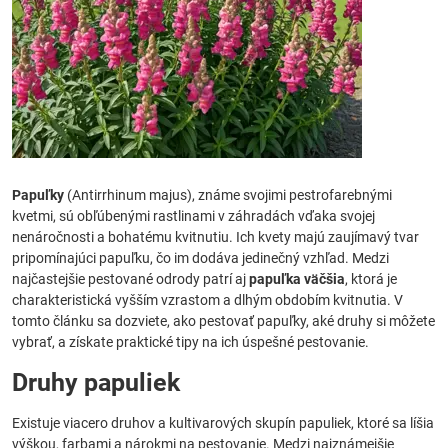
Papuľky
(Antirrhinum majus), známe svojimi pestrofarebnými
kvetmi, sú obľúbenými rastlinami v záhradách vďaka svojej
nenáročnosti a bohatému kvitnutiu. Ich kvety majú zaujímavý tvar
pripomínajúci papuľku, čo im dodáva jedinečný vzhľad. Medzi
najčastejšie pestované odrody patrí aj
papuľka väčšia
, ktorá je
charakteristická vyšším vzrastom a dlhým obdobím kvitnutia. V
tomto článku sa dozviete, ako pestovať papuľky, aké druhy si môžete
vybrať, a získate praktické tipy na ich úspešné pestovanie.
Druhy papuliek
Existuje viacero druhov a kultivarových skupín papuliek, ktoré sa líšia
výškou, farbami a nárokmi na pestovanie. Medzi najznámejšie