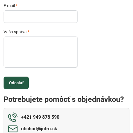
E-mail
*
Vaša správa
*
Odoslať
Potrebujete pomôcť s objednávkou?
+421 949 878 590
obchod​@jutro​.sk