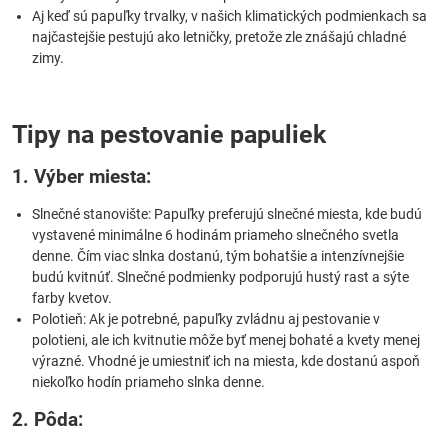
Aj keď sú papuľky trvalky, v našich klimatických podmienkach sa
najčastejšie pestujú ako letničky, pretože zle znášajú chladné
zimy.
Tipy na pestovanie papuliek
1. Výber miesta:
Slnečné stanovište: Papuľky preferujú slnečné miesta, kde budú
vystavené minimálne 6 hodinám priameho slnečného svetla
denne. Čím viac slnka dostanú, tým bohatšie a intenzívnejšie
budú kvitnúť. Slnečné podmienky podporujú hustý rast a sýte
farby kvetov.
Polotieň: Ak je potrebné, papuľky zvládnu aj pestovanie v
polotieni, ale ich kvitnutie môže byť menej bohaté a kvety menej
výrazné. Vhodné je umiestniť ich na miesta, kde dostanú aspoň
niekoľko hodín priameho slnka denne.
2. Pôda: