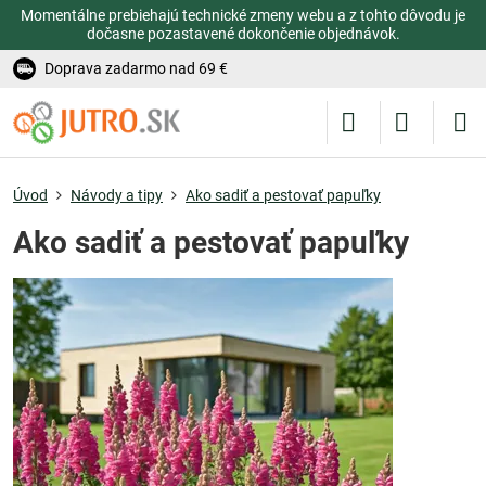
Momentálne prebiehajú technické zmeny webu a z tohto dôvodu je
dočasne pozastavené dokončenie objednávok.
Doprava zadarmo nad 69 €
Úvod
Návody a tipy
Ako sadiť a pestovať papuľky
Ako sadiť a pestovať papuľky