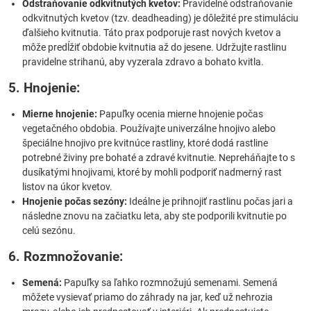
Odstraňovanie odkvitnutých kvetov:
Pravidelné odstraňovanie
odkvitnutých kvetov (tzv. deadheading) je dôležité pre stimuláciu
ďalšieho kvitnutia. Táto prax podporuje rast nových kvetov a
môže predĺžiť obdobie kvitnutia až do jesene. Udržujte rastlinu
pravidelne strihanú, aby vyzerala zdravo a bohato kvitla.
5. Hnojenie:
Mierne hnojenie:
Papuľky ocenia mierne hnojenie počas
vegetačného obdobia. Používajte univerzálne hnojivo alebo
špeciálne hnojivo pre kvitnúce rastliny, ktoré dodá rastline
potrebné živiny pre bohaté a zdravé kvitnutie. Nepreháňajte to s
dusíkatými hnojivami, ktoré by mohli podporiť nadmerný rast
listov na úkor kvetov.
Hnojenie počas sezóny:
Ideálne je prihnojiť rastlinu počas jari a
následne znovu na začiatku leta, aby ste podporili kvitnutie po
celú sezónu.
6. Rozmnožovanie:
Semená:
Papuľky sa ľahko rozmnožujú semenami. Semená
môžete vysievať priamo do záhrady na jar, keď už nehrozia