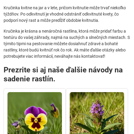
Kručinka kvitne na jar a v lete, pričom kvitnutie môže trvať niekoľko
týždňov. Po odkvitnutí je vhodné odstrániť odkvitnuté kvety, čo
podporí nový rast a môže predĺžiť obdobie kvitnutia.
Kručinka je krásna a nenáročná rastlina, ktorá môže pridať farbu a
textúru do vašej záhrady, najmä na suchých a slnečných miestach. S
týmito tipmi na pestovanie môžete dosiahnuť zdravé a bohaté
rastliny, ktoré budú kvitnúť rok čo rok. Ak máte ďalšie otázky alebo
potrebujete viac informácií, neváhajte nás kontaktovať!
Prezrite si aj naše ďalšie návody na
sadenie rastlín.