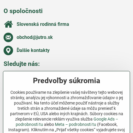
O spoločnosti
Slovenská rodinná firma
obchod​@jutro​.sk
Ďalšie kontakty
Sledujte nás:
Facebook
Pinterest
Instagram
Blog
Predvoľby súkromia
Všetko o nákupe
Cookies používame na zlepšenie vašej návštevy tejto webovej
stránky, analýzu jej výkonnosti a zhromažďovanie údajov o jej
používaní. Na tento účel môžeme použiť nástroje a služby
Ďakujeme za podporu
tretích strán a zhromaždené údaje sa môžu preniesť k
partnerom v EÚ, USA alebo iných krajinách. Súbory cookies na
Sme slovenský e-shop bez dotácií​. Fungujeme len
zlepšenie relevancie reklám využíva služba
Google Ads –
vďaka vám – ľuďom, ktorí veria v poctivú prácu a
podrobnosti tu
alebo
Meta – podrobnosti tu
(Facebook,
lásku k pôde​. Každý nákup na Jutro​.sk nám pomáha
Instagram). Kliknutím na „Prijať všetky cookies“ vyjadrujete svoj