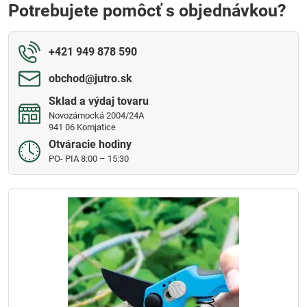
Potrebujete pomôcť s objednávkou?
+421 949 878 590
obchod​@jutro​.sk
Sklad a výdaj tovaru
Novozámocká 2004/24A
941 06 Komjatice
Otváracie hodiny
PO- PIA 8:00 – 15:30