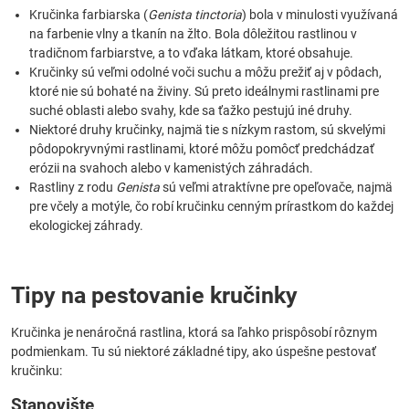
Kručinka farbiarska (
Genista tinctoria
) bola v minulosti využívaná
na farbenie vlny a tkanín na žlto. Bola dôležitou rastlinou v
tradičnom farbiarstve, a to vďaka látkam, ktoré obsahuje.
Kručinky sú veľmi odolné voči suchu a môžu prežiť aj v pôdach,
ktoré nie sú bohaté na živiny. Sú preto ideálnymi rastlinami pre
suché oblasti alebo svahy, kde sa ťažko pestujú iné druhy.
Niektoré druhy kručinky, najmä tie s nízkym rastom, sú skvelými
pôdopokryvnými rastlinami, ktoré môžu pomôcť predchádzať
erózii na svahoch alebo v kamenistých záhradách.
Rastliny z rodu
Genista
sú veľmi atraktívne pre opeľovače, najmä
pre včely a motýle, čo robí kručinku cenným prírastkom do každej
ekologickej záhrady.
Tipy na pestovanie kručinky
Kručinka je nenáročná rastlina, ktorá sa ľahko prispôsobí rôznym
podmienkam. Tu sú niektoré základné tipy, ako úspešne pestovať
kručinku:
Stanovište