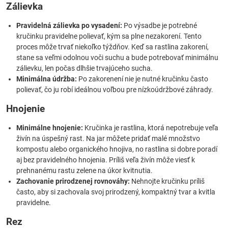
Zálievka
Pravidelná zálievka po vysadení:
Po výsadbe je potrebné
kručinku pravidelne polievať, kým sa plne nezakorení. Tento
proces môže trvať niekoľko týždňov. Keď sa rastlina zakorení,
stane sa veľmi odolnou voči suchu a bude potrebovať minimálnu
zálievku, len počas dlhšie trvajúceho sucha.
Minimálna údržba:
Po zakorenení nie je nutné kručinku často
polievať, čo ju robí ideálnou voľbou pre nízkoúdržbové záhrady.
Hnojenie
Minimálne hnojenie:
Kručinka je rastlina, ktorá nepotrebuje veľa
živín na úspešný rast. Na jar môžete pridať malé množstvo
kompostu alebo organického hnojiva, no rastlina si dobre poradí
aj bez pravidelného hnojenia. Príliš veľa živín môže viesť k
prehnanému rastu zelene na úkor kvitnutia.
Zachovanie prirodzenej rovnováhy:
Nehnojte kručinku príliš
často, aby si zachovala svoj prirodzený, kompaktný tvar a kvitla
pravidelne.
Rez