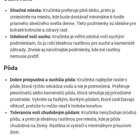
Slnečné miesta:
Kručinka preferuje plné slnko, preto ju
umiestnite na miesto, kde bude dostávať minimálne 6 hodín
priameho slnečného svetla denne. Tieto podmienky sú ideálne pre
bohaté kvitnutie a zdravý rast.
Odolnosť voči suchu:
Kručinka je veľmi odolná voči suchým
podmienkam, čo ju robí ideálnou rastlinou pre suché a kamenisté
záhrady. Znesie aj náročnejšie podmienky, kde iné rastliny
nemusia prežiť.
Pôda
Dobre priepustná a suchšia pôda:
Kručinka najlepšie rastie v
pôde, ktorá rýchlo odvádza vodu a nie je premočená. Preferuje
piesočnatú alebo kamenistú pôdu, ktorá simuluje jej prirodzené
prostredie. Vyhnite sa ťažkým, ílovitým pôdam, ktoré zadržiavajú
vlhkosť, pretože to môže viesť k hnilobe koreňov.
Tolerancia voči chudobným pôdam:
Kručinka nevyžaduje úrodnú
pôdu, a preto je ideálnou rastlinou pre miesta, kde je pôda
chudobná na živiny. Rastlina si vystačí s minimálnym prísunom
živín.