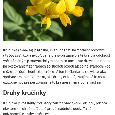
Kručinka
(
Genista
) je krásna, kvitnúca rastlina z čeľade bôbovité
(
Fabaceae
), ktorá je obľúbená pre svoje žiarivo žlté kvety a odolnosť
voči náročným pestovateľským podmienkam. Táto drevina je ideálna
na pestovanie v záhradách so suchou pôdou alebo na svahoch, kde
môže pomôcť s kontrolou erózie. V tomto článku sa dozviete, ako
správne pestovať kručinku, aké druhy existujú, zaujímavé fakty a
užitočné tipy pre pestovanie tejto krásnej a nenáročnej rastliny.
Druhy kručinky
Kručinka je rozsiahly rod, ktorý zahŕňa viac ako 90 druhov, pričom
niektoré z nich sú obľúbené pre záhradnícke účely. Tu sú
najznámejšie druhy kručinky: