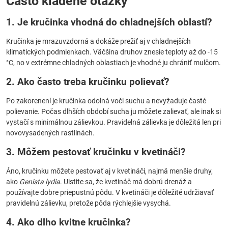
Často kladené otázky
1. Je kručinka vhodná do chladnejších oblastí?
Kručinka je mrazuvzdorná a dokáže prežiť aj v chladnejších
klimatických podmienkach. Väčšina druhov znesie teploty až do -15
°C, no v extrémne chladných oblastiach je vhodné ju chrániť mulčom.
2. Ako často treba kručinku polievať?
Po zakorenení je kručinka odolná voči suchu a nevyžaduje časté
polievanie. Počas dlhších období sucha ju môžete zalievať, ale inak si
vystačí s minimálnou zálievkou. Pravidelná zálievka je dôležitá len pri
novovysadených rastlinách.
3. Môžem pestovať kručinku v kvetináči?
Áno, kručinku môžete pestovať aj v kvetináči, najmä menšie druhy,
ako
Genista lydia
. Uistite sa, že kvetináč má dobrú drenáž a
používajte dobre priepustnú pôdu. V kvetináči je dôležité udržiavať
pravidelnú zálievku, pretože pôda rýchlejšie vysychá.
4. Ako dlho kvitne kručinka?