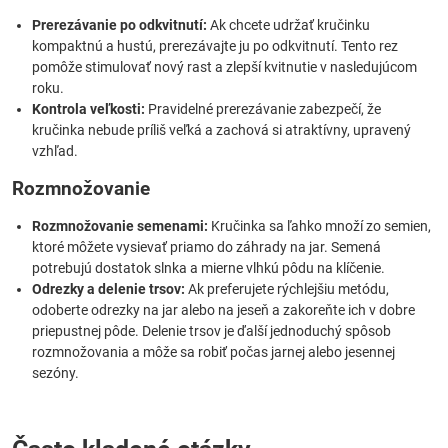
Prerezávanie po odkvitnutí:
Ak chcete udržať kručinku
kompaktnú a hustú, prerezávajte ju po odkvitnutí. Tento rez
pomôže stimulovať nový rast a zlepší kvitnutie v nasledujúcom
roku.
Kontrola veľkosti:
Pravidelné prerezávanie zabezpečí, že
kručinka nebude príliš veľká a zachová si atraktívny, upravený
vzhľad.
Rozmnožovanie
Rozmnožovanie semenami:
Kručinka sa ľahko množí zo semien,
ktoré môžete vysievať priamo do záhrady na jar. Semená
potrebujú dostatok slnka a mierne vlhkú pôdu na klíčenie.
Odrezky a delenie trsov:
Ak preferujete rýchlejšiu metódu,
odoberte odrezky na jar alebo na jeseň a zakoreňte ich v dobre
priepustnej pôde. Delenie trsov je ďalší jednoduchý spôsob
rozmnožovania a môže sa robiť počas jarnej alebo jesennej
sezóny.