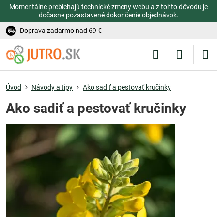
Momentálne prebiehajú technické zmeny webu a z tohto dôvodu je
dočasne pozastavené dokončenie objednávok.
Doprava zadarmo nad 69 €
Úvod
Návody a tipy
Ako sadiť a pestovať kručinky
Ako sadiť a pestovať kručinky