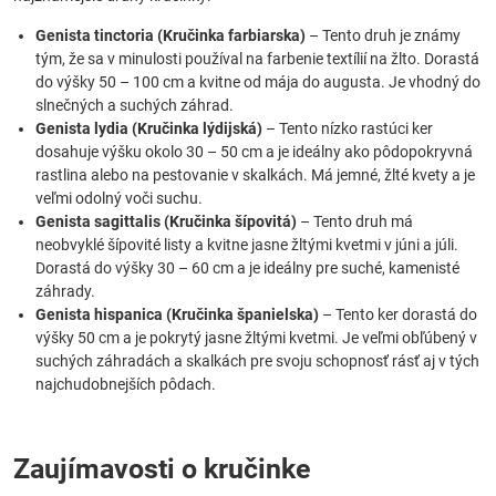
Genista tinctoria (Kručinka farbiarska)
– Tento druh je známy
tým, že sa v minulosti používal na farbenie textílií na žlto. Dorastá
do výšky 50 – 100 cm a kvitne od mája do augusta. Je vhodný do
slnečných a suchých záhrad.
Genista lydia (Kručinka lýdijská)
– Tento nízko rastúci ker
dosahuje výšku okolo 30 – 50 cm a je ideálny ako pôdopokryvná
rastlina alebo na pestovanie v skalkách. Má jemné, žlté kvety a je
veľmi odolný voči suchu.
Genista sagittalis (Kručinka šípovitá)
– Tento druh má
neobvyklé šípovité listy a kvitne jasne žltými kvetmi v júni a júli.
Dorastá do výšky 30 – 60 cm a je ideálny pre suché, kamenisté
záhrady.
Genista hispanica (Kručinka španielska)
– Tento ker dorastá do
výšky 50 cm a je pokrytý jasne žltými kvetmi. Je veľmi obľúbený v
suchých záhradách a skalkách pre svoju schopnosť rásť aj v tých
najchudobnejších pôdach.
Zaujímavosti o kručinke