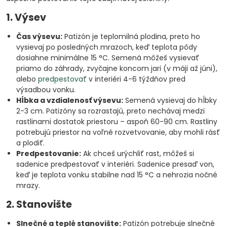
1. Výsev
Čas výsevu:
Patizón je teplomilná plodina, preto ho
vysievaj po posledných mrazoch, keď teplota pôdy
dosiahne minimálne 15 °C. Semená môžeš vysievať
priamo do záhrady, zvyčajne koncom jari (v máji až júni),
alebo
predpestovať
v interiéri 4-6 týždňov pred
výsadbou vonku.
Hĺbka a vzdialenosť výsevu:
Semená vysievaj do hĺbky
2-3 cm. Patizóny sa rozrastajú, preto nechávaj medzi
rastlinami dostatok priestoru – aspoň 60-90 cm. Rastliny
potrebujú priestor na voľné rozvetvovanie, aby mohli rásť
a plodiť.
Predpestovanie:
Ak chceš urýchliť rast, môžeš si
sadenice predpestovať v interiéri. Sadenice presaď von,
keď je teplota vonku stabilne nad 15 °C a nehrozia nočné
mrazy.
2. Stanovište
Slnečné a teplé stanovište:
Patizón potrebuje slnečné