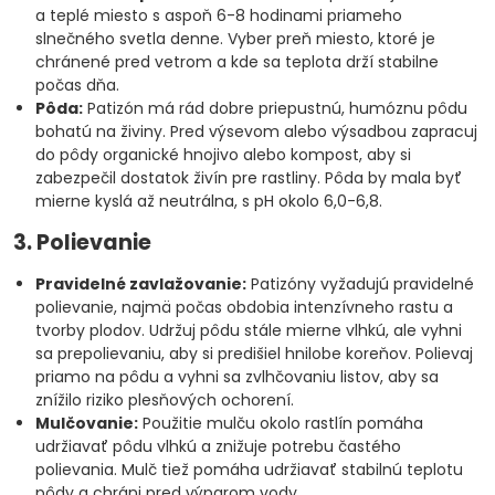
a teplé miesto s aspoň 6-8 hodinami priameho
slnečného svetla denne. Vyber preň miesto, ktoré je
chránené pred vetrom a kde sa teplota drží stabilne
počas dňa.
Pôda:
Patizón má rád dobre priepustnú, humóznu pôdu
bohatú na živiny. Pred výsevom alebo výsadbou zapracuj
do pôdy organické hnojivo alebo kompost, aby si
zabezpečil dostatok živín pre rastliny. Pôda by mala byť
mierne kyslá až neutrálna, s pH okolo 6,0-6,8.
3. Polievanie
Pravidelné zavlažovanie:
Patizóny vyžadujú pravidelné
polievanie, najmä počas obdobia intenzívneho rastu a
tvorby plodov. Udržuj pôdu stále mierne vlhkú, ale vyhni
sa prepolievaniu, aby si predišiel hnilobe koreňov. Polievaj
priamo na pôdu a vyhni sa zvlhčovaniu listov, aby sa
znížilo riziko plesňových ochorení.
Mulčovanie:
Použitie mulču okolo rastlín pomáha
udržiavať pôdu vlhkú a znižuje potrebu častého
polievania. Mulč tiež pomáha udržiavať stabilnú teplotu
pôdy a chráni pred výparom vody.