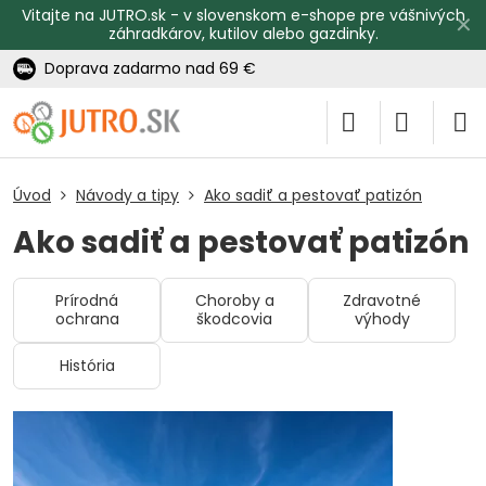
Vitajte na JUTRO.sk - v slovenskom e-shope pre vášnivých
✕
záhradkárov, kutilov alebo gazdinky.
Doprava zadarmo nad 69 €
Úvod
Návody a tipy
Ako sadiť a pestovať patizón
Ako sadiť a pestovať patizón
Prírodná
Choroby a
Zdravotné
ochrana
škodcovia
výhody
História