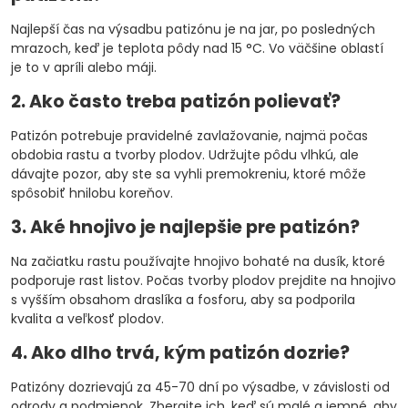
Najlepší čas na výsadbu patizónu je na jar, po posledných
mrazoch, keď je teplota pôdy nad 15 °C. Vo väčšine oblastí
je to v apríli alebo máji.
2. Ako často treba patizón polievať?
Patizón potrebuje pravidelné zavlažovanie, najmä počas
obdobia rastu a tvorby plodov. Udržujte pôdu vlhkú, ale
dávajte pozor, aby ste sa vyhli premokreniu, ktoré môže
spôsobiť hnilobu koreňov.
3. Aké hnojivo je najlepšie pre patizón?
Na začiatku rastu používajte hnojivo bohaté na dusík, ktoré
podporuje rast listov. Počas tvorby plodov prejdite na hnojivo
s vyšším obsahom draslíka a fosforu, aby sa podporila
kvalita a veľkosť plodov.
4. Ako dlho trvá, kým patizón dozrie?
Patizóny dozrievajú za 45-70 dní po výsadbe, v závislosti od
odrody a podmienok. Zberajte ich, keď sú malé a jemné, aby