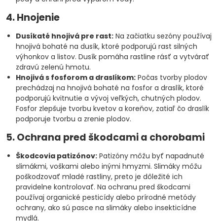
4. Hnojenie
Dusíkaté hnojivá pre rast:
Na začiatku sezóny používaj
hnojivá bohaté na dusík, ktoré podporujú rast silných
výhonkov a listov. Dusík pomáha rastline rásť a vytvárať
zdravú zelenú hmotu.
Hnojivá s fosforom a draslíkom:
Počas tvorby plodov
prechádzaj na hnojivá bohaté na fosfor a draslík, ktoré
podporujú kvitnutie a vývoj veľkých, chutných plodov.
Fosfor zlepšuje tvorbu kvetov a koreňov, zatiaľ čo draslík
podporuje tvorbu a zrenie plodov.
5. Ochrana pred škodcami a chorobami
Škodcovia patizónov:
Patizóny môžu byť napadnuté
slimákmi, voškami alebo inými hmyzmi. Slimáky môžu
poškodzovať mladé rastliny, preto je dôležité ich
pravidelne kontrolovať. Na ochranu pred škodcami
používaj organické pesticídy alebo prírodné metódy
ochrany, ako sú pasce na slimáky alebo insekticídne
mydlá.