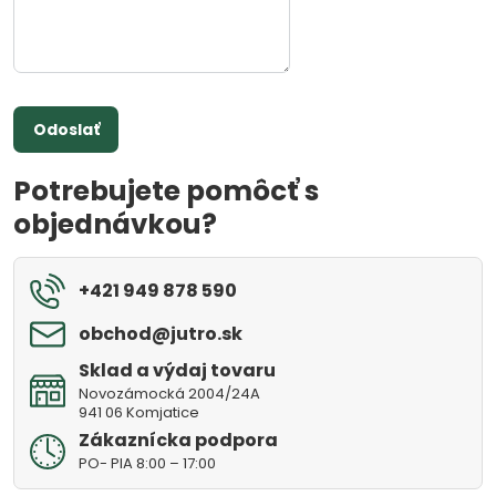
Odoslať
Potrebujete pomôcť s
objednávkou?
+421 949 878 590
obchod​@jutro​.sk
Sklad a výdaj tovaru
Novozámocká 2004/24A
941 06 Komjatice
Zákaznícka podpora
PO- PIA 8:00 – 17:00