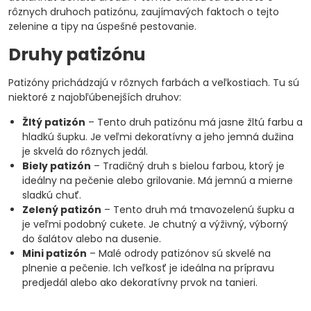
rôznych druhoch patizónu, zaujímavých faktoch o tejto
zelenine a tipy na úspešné pestovanie.
Druhy patizónu
Patizóny prichádzajú v rôznych farbách a veľkostiach. Tu sú
niektoré z najobľúbenejších druhov:
Žltý patizón
– Tento druh patizónu má jasne žltú farbu a
hladkú šupku. Je veľmi dekoratívny a jeho jemná dužina
je skvelá do rôznych jedál.
Biely patizón
– Tradičný druh s bielou farbou, ktorý je
ideálny na pečenie alebo grilovanie. Má jemnú a mierne
sladkú chuť.
Zelený patizón
– Tento druh má tmavozelenú šupku a
je veľmi podobný cukete. Je chutný a výživný, výborný
do šalátov alebo na dusenie.
Mini patizón
– Malé odrody patizónov sú skvelé na
plnenie a pečenie. Ich veľkosť je ideálna na prípravu
predjedál alebo ako dekoratívny prvok na tanieri.