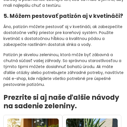
mali najlepšiu chuť a textúru.
5. Môžem pestovať patizón aj v kvetináči?
Áno, patizón môžete pestovať aj v kvetináči, ak zabezpečíte
dostatočne veľký priestor pre koreňový systém. Použite
kvetináč s dostatočnou hĺbkou a kvalitnou pôdou a
zabezpečte rastlinám dostatok slnka a vody.
Patizón je skvelou zeleninou, ktorá môže byť zábavná a
chutná súčasť vašej záhrady. So správnou starostlivosťou a
týmito tipmi môžete dosiahnuť bohatú úrodu. Ak máte
ďalšie otázky alebo potrebujete záhradné potreby, navštívte
náš e-shop, kde nájdete všetko potrebné pre úspešné
pestovanie patizónu.
Prezrite si aj naše ďalšie návody
na sadenie zeleniny.