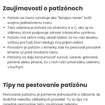
Zaujímavosti o patizónoch
Patizón sa často označuje ako "lietajúci tanier" kvôli
svojmu jedinečnému tvaru.
Táto zelenina je bohatá na vitamíny A a C, ako aj na
vlákninu, ktorá podporuje zdravie tráviaceho systému.
Patizón má veľmi nízky obsah kalórií, čo ho robí skvelou
voľbou pre ľudí, ktorí sledujú svoj príjem kalórií.
Pôvodom je patizón z Ameriky, kde ho pestovali pôvodné
kmene už pred stovkami rokov.
Patizóny sa dajú konzumovať surové, varené, grilované,
pečené alebo plnené, čo z nich robí univerzálnu zeleninu
v kuchyni.
Tipy na pestovanie patizónu
Pestovanie patizónu je pomerne jednoduché a zábavné, ak
dodržíte niekoľko základných pravidiel. Tu sú tipy na
úspešné pestovanie tejto zaujímavej zeleniny: