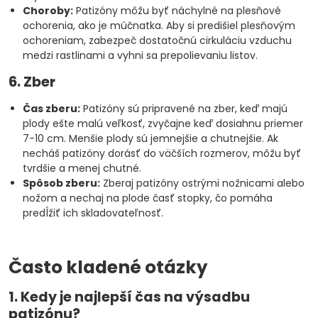
Choroby:
Patizóny môžu byť náchylné na plesňové
ochorenia, ako je múčnatka. Aby si predišiel plesňovým
ochoreniam, zabezpeč dostatočnú cirkuláciu vzduchu
medzi rastlinami a vyhni sa prepolievaniu listov.
6. Zber
Čas zberu:
Patizóny sú pripravené na zber, keď majú
plody ešte malú veľkosť, zvyčajne keď dosiahnu priemer
7-10 cm. Menšie plody sú jemnejšie a chutnejšie. Ak
necháš patizóny dorásť do väčších rozmerov, môžu byť
tvrdšie a menej chutné.
Spôsob zberu:
Zberaj patizóny ostrými nožnicami alebo
nožom a nechaj na plode časť stopky, čo pomáha
predĺžiť ich skladovateľnosť.
Často kladené otázky
1. Kedy je najlepší čas na výsadbu
patizónu?