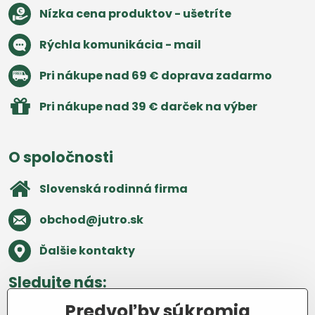
Nízka cena produktov - ušetríte
Rýchla komunikácia - mail
Pri nákupe nad 69 € doprava zadarmo
Pri nákupe nad 39 € darček na výber
O spoločnosti
Slovenská rodinná firma
obchod​@jutro​.sk
Ďalšie kontakty
Sledujte nás:
Predvoľby súkromia
Facebook
Pinterest
Instagram
Blog