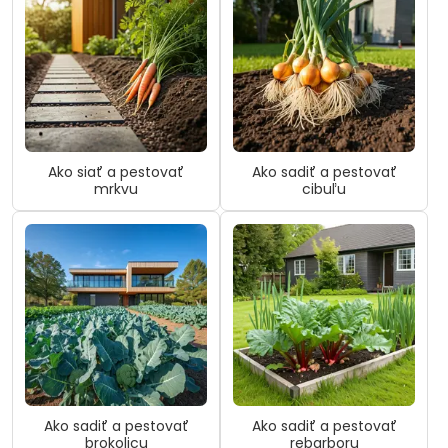
Ako siať a pestovať
Ako sadiť a pestovať
mrkvu
cibuľu
Ako sadiť a pestovať
Ako sadiť a pestovať
brokolicu
rebarboru