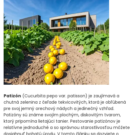
Patizón
(Cucurbita pepo var. patisson) je zaujímavá a
chutná zelenina z čeľade tekvicovitých, ktorá je obľúbená
pre svoj jemný orechový nádych a jedinečný vzhľad.
Patizóny sú známe svojím plochým, diskovitým tvarom,
ktorý pripomína lietajúci tanier. Pestovanie patizónov je
relatívne jednoduché a so správnou starostlivosťou môžete
dosiahnuť bohatú úrodu. V tomto článku sa dozviete o