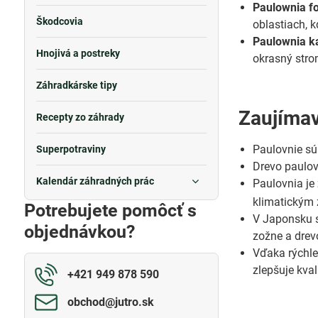
Paulownia fo
Škodcovia
oblastiach, k
Paulownia k
Hnojivá a postreky
okrasný stro
Záhradkárske tipy
Zaujímav
Recepty zo záhrady
Paulovnie sú
Superpotraviny
Drevo paulov
Kalendár záhradných prác
Paulovnia je
klimatickým
Potrebujete pomôcť s
V Japonsku s
objednávkou?
zožne a drev
Vďaka rýchle
zlepšuje kval
+421 949 878 590
obchod​@jutro​.sk