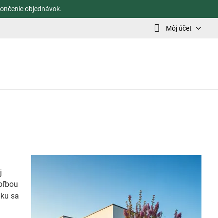
ončenie objednávok.
Môj účet
j
voľbou
nku sa