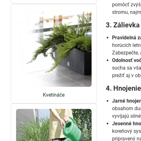
pomôcť zvýši
stromu, naj
3. Zálievka
Pravidelná z
horúcich let
Zabezpečte, 
Odolnosť voč
sucha sa vša
prežiť aj v o
4. Hnojeni
Kvetináče
Jarné hnojen
obsahom dusí
vyvíjajú sil
Jesenné hnoj
koreňový sys
pripravený na