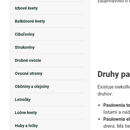
zaujímavostí o t
Izbové kvety
Balkónové kvety
Cibuľoviny
Strukoviny
Drobné ovocie
Druhy pa
Ovocné stromy
Obilniny a olejniny
Existuje niekoľ
druhov:
Letničky
Paulownia to
listami a nád
Lúčne kvety
Paulownia e
Huby a hríby
dreva. Má tie