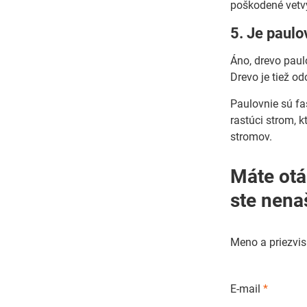
poškodené vetvy
5. Je paul
Áno, drevo paul
Drevo je tiež od
Paulovnie sú fa
rastúci strom, 
stromov.
Máte otázky o pestovaní
ste nena
Meno a priezvi
E-mail
*