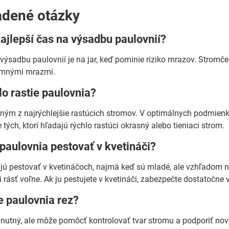
adené otázky
najlepší čas na výsadbu paulovnií?
 výsadbu paulovnií je na jar, keď pominie riziko mrazov. Stromč
imnými mrazmi.
lo rastie paulovnia?
dným z najrýchlejšie rastúcich stromov. V optimálnych podmienka
 tých, ktorí hľadajú rýchlo rastúci okrasný alebo tieniaci strom.
paulovnia pestovať v kvetináči?
jú pestovať v kvetináčoch, najmä keď sú mladé, ale vzhľadom na 
 rásť voľne. Ak ju pestujete v kvetináči, zabezpečte dostatočne 
e paulovnia rez?
hnutný, ale môže pomôcť kontrolovať tvar stromu a podporiť nový 