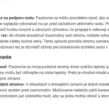
ez na podporu rastu:
Paulovnie sa môžu pravidelne rezať, aby sa
je najlepšie vykonávať na jar, pred začiatkom aktívneho rastu.
riť tvorbu nových a zdravých výhonkov, čo prispeje k celkovej vi
 rez:
Ak chcete dosiahnuť maximálny rast stromu, môžete vykon
ánite všetky bočné vetvy. Tento spôsob pomôže stromu zamerať 
zovací rez je obzvlášť účinný pre dosiahnutie rýchleho rastu v
vanie
osť:
Paulovnie sú mrazuvzdorné stromy, ktoré vydržia teploty a
my môžu byť citlivejšie na nízke teploty. Preto je vhodné mladé
hými zimami.
dých stromov:
V oblastiach s drsnejšími zimami je dobré mladé
ňový systém pred zamrznutím. Mulčovanie nielenže udrží korene
príchodom jari odstráňte mulč, aby sa pôda mohla ohriať a stro