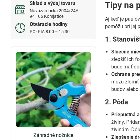
Tipy na 
Sklad a výdaj tovaru
Novozámocká 2004/24A
941 06 Komjatice
Aj keď je paulo
Otváracie hodiny
pomôžu pri jej 
PO- PIA 8:00 – 15:30
1. Stanoviš
Slnečné mie
zlepšiť ich f
bude mať dost
Ochrana pre
môžu zlomiť 
budov alebo 
2. Pôda
Priepustná a
živiny. Prid
živinám. Dôl
Záhradné nožnice
Zlepšenie d