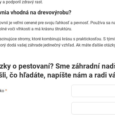
 a podporil zdravý rast.
ovnia vhodná na drevovýrobu?
ovnií je veľmi cenené pre svoju ľahkosť a pevnosť. Používa sa 
olné voči vlhkosti a má krásnu štruktúru.
scinujúce stromy, ktoré kombinujú krásu s praktickosťou. S tým
ktorý dodá vašej záhrade jedinečný vzhľad. Ak máte ďalšie otázk
? Sme záhradní nadšenci a radi vám poradíme! Ak
šli, čo hľadáte, napíšte nám a rad
sko
*