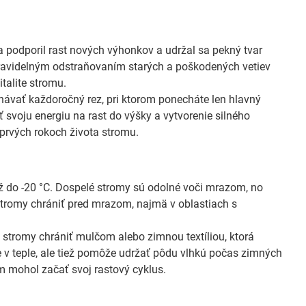
 podporil rast nových výhonkov a udržal sa pekný tvar
 Pravidelným odstraňovaním starých a poškodených vetiev
talite stromu.
ávať každoročný rez, pri ktorom ponecháte len hlavný
svoju energiu na rast do výšky a vytvorenie silného
 prvých rokoch života stromu.
ž do -20 °C. Dospelé stromy sú odolné voči mrazom, no
 stromy chrániť pred mrazom, najmä v oblastiach s
 stromy chrániť mulčom alebo zimnou textíliou, ktorá
 v teple, ale tiež pomôže udržať pôdu vlhkú počas zimných
m mohol začať svoj rastový cyklus.