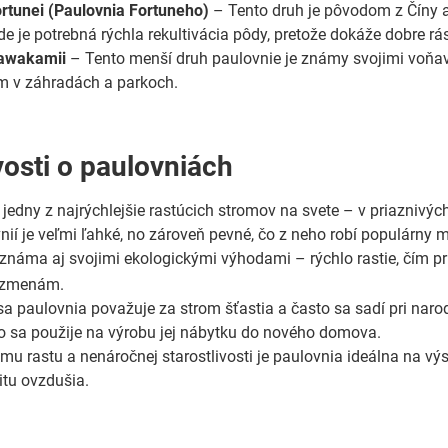
rtunei (Paulovnia Fortuneho)
– Tento druh je pôvodom z Číny a 
de je potrebná rýchla rekultivácia pôdy, pretože dokáže dobre rá
awakamii
– Tento menší druh paulovnie je známy svojimi voňa
m v záhradách a parkoch.
osti o paulovniách
 jedny z najrýchlejšie rastúcich stromov na svete – v priazniv
nií je veľmi ľahké, no zároveň pevné, čo z neho robí populárny m
 známa aj svojimi ekologickými výhodami – rýchlo rastie, čím pr
 zmenám.
a paulovnia považuje za strom šťastia a často sa sadí pri narod
o sa použije na výrobu jej nábytku do nového domova.
mu rastu a nenáročnej starostlivosti je paulovnia ideálna na vý
itu ovzdušia.