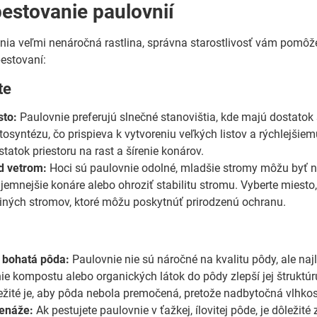
pestovanie paulovnií
vnia veľmi nenáročná rastlina, správna starostlivosť vám pomôž
pestovaní:
te
sto:
Paulovnie preferujú slnečné stanovištia, kde majú dostatok
otosyntézu, čo prispieva k vytvoreniu veľkých listov a rýchlejšie
atok priestoru na rast a šírenie konárov.
d vetrom:
Hoci sú paulovnie odolné, mladšie stromy môžu byť n
jemnejšie konáre alebo ohroziť stabilitu stromu. Vyberte miesto,
iných stromov, ktoré môžu poskytnúť prirodzenú ochranu.
 bohatá pôda:
Paulovnie nie sú náročné na kvalitu pôdy, ale naj
anie kompostu alebo organických látok do pôdy zlepší jej štrukt
ežité je, aby pôda nebola premočená, pretože nadbytočná vlhko
renáže:
Ak pestujete paulovnie v ťažkej, ílovitej pôde, je dôležité