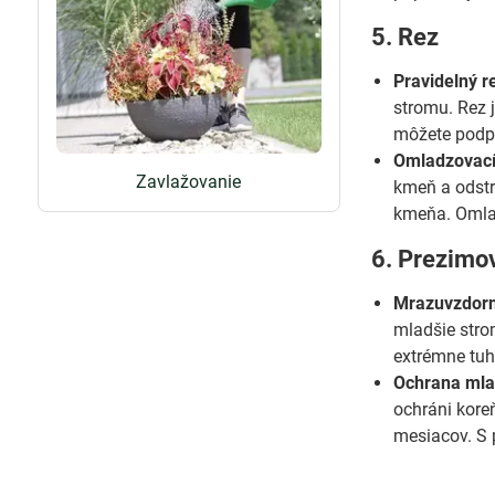
5. Rez
Pravidelný r
stromu. Rez 
môžete podpo
Omladzovací
Zavlažovanie
kmeň a odstr
kmeňa. Omlad
6. Prezimo
Mrazuvzdorn
mladšie stro
extrémne tu
Ochrana mla
ochráni kore
mesiacov. S 