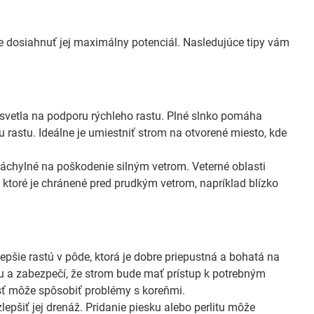
e dosiahnuť jej maximálny potenciál. Nasledujúce tipy vám
 svetla na podporu rýchleho rastu. Plné slnko pomáha
mu rastu. Ideálne je umiestniť strom na otvorené miesto, kde
áchylné na poškodenie silným vetrom. Veterné oblasti
 ktoré je chránené pred prudkým vetrom, napríklad blízko
lepšie rastú v pôde, ktorá je dobre priepustná a bohatá na
úru a zabezpečí, že strom bude mať prístup k potrebným
sť môže spôsobiť problémy s koreňmi.
 zlepšiť jej drenáž. Pridanie piesku alebo perlitu môže