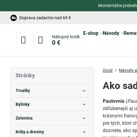
Momentálne prebieh
Doprava zadarmo nad 69 €
E-shop
Návody
Reme
Nákupný košík
0 €
Úvod
Návody a 
Stránky
Ako sad
Trvalky
Paulovnia
(
Pau
Bylinky
obľúbenejší aj u
krásnymi fialov
Zelenina
pre tých, ktorí
dozviete, ako sp
Kríky a dreviny