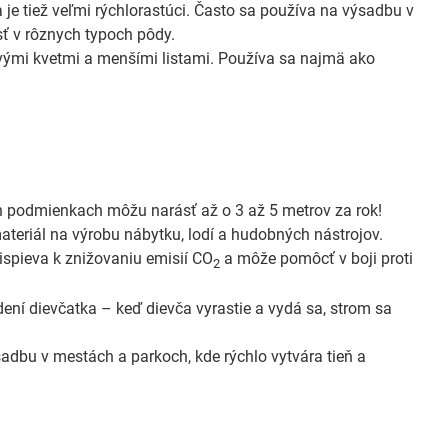
je tiež veľmi rýchlorastúci. Často sa používa na výsadbu v
sť v rôznych typoch pôdy.
vými kvetmi a menšími listami. Používa sa najmä ako
ých podmienkach môžu narásť až o 3 až 5 metrov za rok!
ateriál na výrobu nábytku, lodí a hudobných nástrojov.
ispieva k znižovaniu emisií CO
a môže pomôcť v boji proti
2
ení dievčatka – keď dievča vyrastie a vydá sa, strom sa
sadbu v mestách a parkoch, kde rýchlo vytvára tieň a