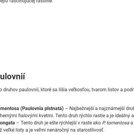
ejto fascinujúcej rastline.
ulovnií
ko druhov paulovnií, ktoré sa líšia veľkosťou, tvarom listov a p
mentosa (Paulovnia plstnatá)
– Najbežnejší a najznámejší druh
hernými fialovými kvetmi. Tento druh rýchlo rastie a je ideálny 
longata
– Tento druh je ešte rýchlejší v raste ako
P. tomentosa
a 
ž veľké listy a je veľmi nenáročný na starostlivosť.