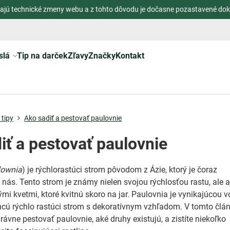
ajú technické zmeny webu a z tohto dôvodu je dočasne pozastavené dok
slá
Tip na darček
Zľavy
Značky
Kontakt
tipy
Ako sadiť a pestovať paulovnie
iť a pestovať paulovnie
lownia
) je rýchlorastúci strom pôvodom z Ázie, ktorý je čoraz
 nás. Tento strom je známy nielen svojou rýchlosťou rastu, ale a
ými kvetmi, ktoré kvitnú skoro na jar. Paulovnia je vynikajúcou 
 chcú rýchlo rastúci strom s dekoratívnym vzhľadom. V tomto člá
rávne pestovať paulovnie, aké druhy existujú, a zistíte niekoľko