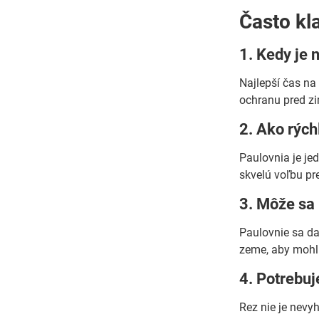
Často kl
1. Kedy je 
Najlepší čas na
ochranu pred z
2. Ako rých
Paulovnia je je
skvelú voľbu pre
3. Môže sa 
Paulovnie sa da
zeme, aby mohli
4. Potrebuj
Rez nie je nevy