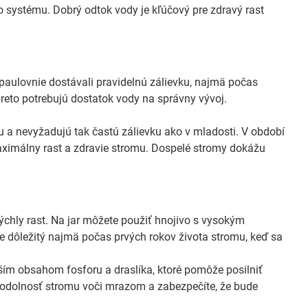
 systému. Dobrý odtok vody je kľúčový pre zdravý rast
 paulovnie dostávali pravidelnú zálievku, najmä počas
reto potrebujú dostatok vody na správny vývoj.
 a nevyžadujú tak častú zálievku ako v mladosti. V období
ximálny rast a zdravie stromu. Dospelé stromy dokážu
rýchly rast. Na jar môžete použiť hnojivo s vysokým
je dôležitý najmä počas prvých rokov života stromu, keď sa
ším obsahom fosforu a draslíka, ktoré pomôže posilniť
 odolnosť stromu voči mrazom a zabezpečíte, že bude