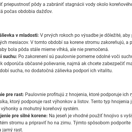
ť priepustnosť pôdy a zabrániť stagnácii vody okolo koreňového
mä počas obdobia dažďov.
álievka v mladosti:
V prvých rokoch po výsadbe je dôležité, aby
ných mesiacov. V tomto období sa korene stromu zakoreňujú, a p
aby bola pôda stále mierne vlhká, ale nie premočená.
i suchu:
Po zakorenení sú paulovnie pomerne odolné voči suchu
k odporúča občasné polievanie, najmä ak chcete zabezpečiť ma
bdobí sucha, no dodatočná zálievka podporí ich vitalitu.
e
ie pre rast:
Paulovnie profitujú z hnojenia, ktoré podporuje ich 
ka, ktorý podporuje rast výhonkov a listov. Tento typ hnojenia 
né výhonky a mohutný koreňový systém.
enie pre silné korene:
Na jeseň je vhodné použiť hnojivo s vyš
tém stromu a pripraviť ho na zimu. Týmto spôsobom podporíte
 jarný rast.