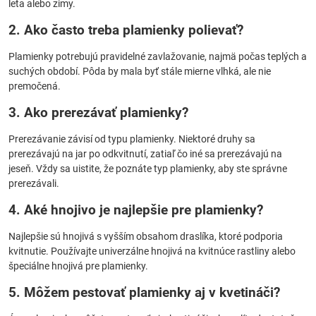
leta alebo zimy.
2. Ako často treba plamienky polievať?
Plamienky potrebujú pravidelné zavlažovanie, najmä počas teplých a
suchých období. Pôda by mala byť stále mierne vlhká, ale nie
premočená.
3. Ako prerezávať plamienky?
Prerezávanie závisí od typu plamienky. Niektoré druhy sa
prerezávajú na jar po odkvitnutí, zatiaľ čo iné sa prerezávajú na
jeseň. Vždy sa uistite, že poznáte typ plamienky, aby ste správne
prerezávali.
4. Aké hnojivo je najlepšie pre plamienky?
Najlepšie sú hnojivá s vyšším obsahom draslíka, ktoré podporia
kvitnutie. Používajte univerzálne hnojivá na kvitnúce rastliny alebo
špeciálne hnojivá pre plamienky.
5. Môžem pestovať plamienky aj v kvetináči?