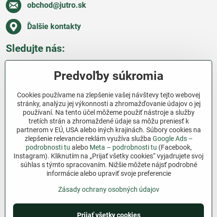
obchod​@jutro​.sk
Ďalšie kontakty
Sledujte nás:
Facebook
Pinterest
Instagram
Blog
Predvoľby súkromia
Všetko o nákupe
Cookies používame na zlepšenie vašej návštevy tejto webovej
stránky, analýzu jej výkonnosti a zhromažďovanie údajov o jej
používaní. Na tento účel môžeme použiť nástroje a služby
Ďakujeme za podporu
tretích strán a zhromaždené údaje sa môžu preniesť k
partnerom v EÚ, USA alebo iných krajinách. Súbory cookies na
Sme slovenský e-shop bez dotácií​. Fungujeme len
zlepšenie relevancie reklám využíva služba
Google Ads –
vďaka vám – ľuďom, ktorí veria v poctivú prácu a
podrobnosti tu
alebo
Meta – podrobnosti tu
(Facebook,
lásku k pôde​. Každý nákup na Jutro​.sk nám pomáha
Instagram). Kliknutím na „Prijať všetky cookies“ vyjadrujete svoj
súhlas s týmto spracovaním. Nižšie môžete nájsť podrobné
pokračovať v tom, čo má zmysel – pomáhať
informácie alebo upraviť svoje preferencie
záhradkárom zadarmo a srdcom​.
Zásady ochrany osobných údajov
©
2026
Copyright
Predvoľby súkromia
Zásady ochrany osobných údajov
Prijať všetky cookies