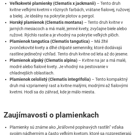
Veľkokveté plamienky (Clematis x jackmanii)
– Tento druh
kvitne veľkými kvetmi v rôznych farbách, vrátane fialovej, ružovej
a bielej. Je ideálny na pokrytie plotov a pergol.
Horský plamienok (Clematis montana)
– Tento druh kvitne v
jarných mesiacoch a má malé, jemné kvety, zvyčajne biele alebo
ružové. Rýchlo rastie a je vhodný na pokrytie veľkých plôch.
Plamienok tangutica (Clematis tangutica)
– Má žlté
zvončekovité kvety a dlhé chlpaté semenníky, ktoré dodávajú
rastline jedinečný vzhľad. Tento druh kvitne od leta až do jesene.
Plamienok alpský (Clematis alpina)
– Kvitne na jar a má malé,
modré alebo fialové kvety. Je vhodný na pestovanie v
chladnejších oblastiach.
Plamienok celolistý (Clematis integrifolia)
– Tento kompaktný
druh má vzpriamený rast a kvitne malými, modrými až fialovými
kvetmi. Hodí sa do záhrad, kde je málo miesta.
Zaujímavosti o plamienkach
Plamienky sú známe ako „kráľovné popínavých rastlín“ vďaka
svojim nádherným a často veľkým kvetom, ktoré sa rozprestierajú