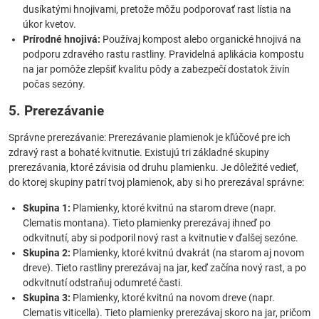
dusíkatými hnojivami, pretože môžu podporovať rast lístia na
úkor kvetov.
Prírodné hnojivá:
Používaj kompost alebo organické hnojivá na
podporu zdravého rastu rastliny. Pravidelná aplikácia kompostu
na jar pomôže zlepšiť kvalitu pôdy a zabezpečí dostatok živín
počas sezóny.
5. Prerezávanie
Správne prerezávanie: Prerezávanie plamienok je kľúčové pre ich
zdravý rast a bohaté kvitnutie. Existujú tri základné skupiny
prerezávania, ktoré závisia od druhu plamienku. Je dôležité vedieť,
do ktorej skupiny patrí tvoj plamienok, aby si ho prerezával správne:
Skupina 1:
Plamienky, ktoré kvitnú na starom dreve (napr.
Clematis montana). Tieto plamienky prerezávaj ihneď po
odkvitnutí, aby si podporil nový rast a kvitnutie v ďalšej sezóne.
Skupina 2:
Plamienky, ktoré kvitnú dvakrát (na starom aj novom
dreve). Tieto rastliny prerezávaj na jar, keď začína nový rast, a po
odkvitnutí odstraňuj odumreté časti.
Skupina 3:
Plamienky, ktoré kvitnú na novom dreve (napr.
Clematis viticella). Tieto plamienky prerezávaj skoro na jar, pričom