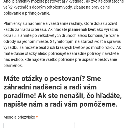
Áno, plamienky môžete pestovať aj v kvetináči, ak zvolíte dostatočne
veľký kvetináč s dobrým odtokom vody. Dbajte na pravidelné
polievanie a prihnojovanie.
Plamienky sú nádherné a všestranné rastliny, ktoré dokážu oživiť
každú záhradu či terasu. Ak hľadáte
plamienok kvet
ako výraznú
okrasu, siahnite po veľkokvetých druhoch alebo kombinujte rôzne
odrody na jednom mieste. S týmito tipmi na starostlivosť a správnu
výsadbu sa môžete tešiť z ich krásnych kvetov po mnoho rokov. Ak
máte ďalšie otázky alebo potrebujete záhradné potreby, navštívte
náš e-shop, kde nájdete všetko potrebné pre úspešné pestovanie
plamienok.
Máte otázky o pestovaní? Sme
záhradní nadšenci a radi vám
poradíme! Ak ste nenašli, čo hľadáte,
napíšte nám a radi vám pomôžeme.
Meno a priezvisko
*