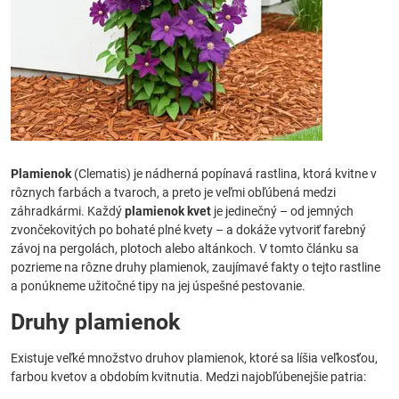
Plamienok
(Clematis) je nádherná popínavá rastlina, ktorá kvitne v
rôznych farbách a tvaroch, a preto je veľmi obľúbená medzi
záhradkármi. Každý
plamienok kvet
je jedinečný – od jemných
zvončekovitých po bohaté plné kvety – a dokáže vytvoriť farebný
závoj na pergolách, plotoch alebo altánkoch. V tomto článku sa
pozrieme na rôzne druhy plamienok, zaujímavé fakty o tejto rastline
a ponúkneme užitočné tipy na jej úspešné pestovanie.
Druhy plamienok
Existuje veľké množstvo druhov plamienok, ktoré sa líšia veľkosťou,
farbou kvetov a obdobím kvitnutia. Medzi najobľúbenejšie patria: