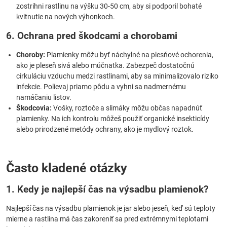
zostrihni rastlinu na výšku 30-50 cm, aby si podporil bohaté
kvitnutie na nových výhonkoch.
6. Ochrana pred škodcami a chorobami
Choroby:
Plamienky môžu byť náchylné na plesňové ochorenia,
ako je pleseň sivá alebo múčnatka. Zabezpeč dostatočnú
cirkuláciu vzduchu medzi rastlinami, aby sa minimalizovalo riziko
infekcie. Polievaj priamo pôdu a vyhni sa nadmernému
namáčaniu listov.
Škodcovia:
Vošky, roztoče a slimáky môžu občas napadnúť
plamienky. Na ich kontrolu môžeš použiť organické insekticídy
alebo prirodzené metódy ochrany, ako je mydlový roztok.
Často kladené otázky
1. Kedy je najlepší čas na výsadbu plamienok?
Najlepší čas na výsadbu plamienok je jar alebo jeseň, keď sú teploty
mierne a rastlina má čas zakoreniť sa pred extrémnymi teplotami