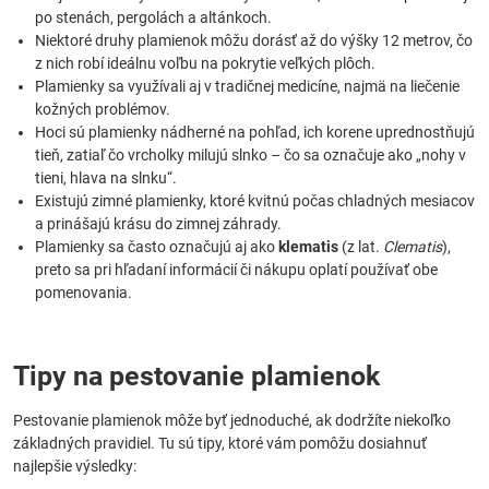
po stenách, pergolách a altánkoch.
Niektoré druhy plamienok môžu dorásť až do výšky 12 metrov, čo
z nich robí ideálnu voľbu na pokrytie veľkých plôch.
Plamienky sa využívali aj v tradičnej medicíne, najmä na liečenie
kožných problémov.
Hoci sú plamienky nádherné na pohľad, ich korene uprednostňujú
tieň, zatiaľ čo vrcholky milujú slnko – čo sa označuje ako „nohy v
tieni, hlava na slnku“.
Existujú zimné plamienky, ktoré kvitnú počas chladných mesiacov
a prinášajú krásu do zimnej záhrady.
Plamienky sa často označujú aj ako
klematis
(z lat.
Clematis
),
preto sa pri hľadaní informácií či nákupu oplatí používať obe
pomenovania.
Tipy na pestovanie plamienok
Pestovanie plamienok môže byť jednoduché, ak dodržíte niekoľko
základných pravidiel. Tu sú tipy, ktoré vám pomôžu dosiahnuť
najlepšie výsledky: