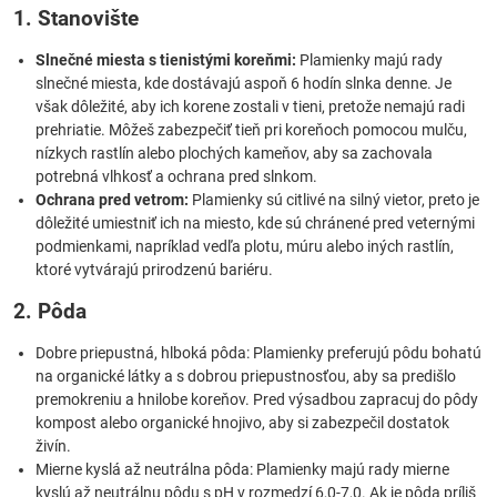
1. Stanovište
Slnečné miesta s tienistými koreňmi:
Plamienky majú rady
slnečné miesta, kde dostávajú aspoň 6 hodín slnka denne. Je
však dôležité, aby ich korene zostali v tieni, pretože nemajú radi
prehriatie. Môžeš zabezpečiť tieň pri koreňoch pomocou mulču,
nízkych rastlín alebo plochých kameňov, aby sa zachovala
potrebná vlhkosť a ochrana pred slnkom.
Ochrana pred vetrom:
Plamienky sú citlivé na silný vietor, preto je
dôležité umiestniť ich na miesto, kde sú chránené pred veternými
podmienkami, napríklad vedľa plotu, múru alebo iných rastlín,
ktoré vytvárajú prirodzenú bariéru.
2. Pôda
Dobre priepustná, hlboká pôda: Plamienky preferujú pôdu bohatú
na organické látky a s dobrou priepustnosťou, aby sa predišlo
premokreniu a hnilobe koreňov. Pred výsadbou zapracuj do pôdy
kompost alebo organické hnojivo, aby si zabezpečil dostatok
živín.
Mierne kyslá až neutrálna pôda: Plamienky majú rady mierne
kyslú až neutrálnu pôdu s pH v rozmedzí 6,0-7,0. Ak je pôda príliš