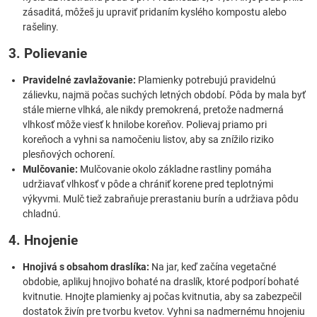
zásaditá, môžeš ju upraviť pridaním kyslého kompostu alebo
rašeliny.
3. Polievanie
Pravidelné zavlažovanie:
Plamienky potrebujú pravidelnú
zálievku, najmä počas suchých letných období. Pôda by mala byť
stále mierne vlhká, ale nikdy premokrená, pretože nadmerná
vlhkosť môže viesť k hnilobe koreňov. Polievaj priamo pri
koreňoch a vyhni sa namočeniu listov, aby sa znížilo riziko
plesňových ochorení.
Mulčovanie:
Mulčovanie okolo základne rastliny pomáha
udržiavať vlhkosť v pôde a chrániť korene pred teplotnými
výkyvmi. Mulč tiež zabraňuje prerastaniu burín a udržiava pôdu
chladnú.
4. Hnojenie
Hnojivá s obsahom draslíka:
Na jar, keď začína vegetačné
obdobie, aplikuj hnojivo bohaté na draslík, ktoré podporí bohaté
kvitnutie. Hnojte plamienky aj počas kvitnutia, aby sa zabezpečil
dostatok živín pre tvorbu kvetov. Vyhni sa nadmernému hnojeniu