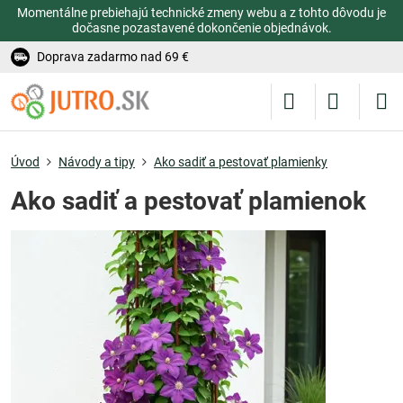
Momentálne prebiehajú technické zmeny webu a z tohto dôvodu je
dočasne pozastavené dokončenie objednávok.
Doprava zadarmo nad 69 €
Úvod
Návody a tipy
Ako sadiť a pestovať plamienky
Ako sadiť a pestovať plamienok