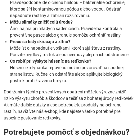
Pravdepodobne ide o čiernu hnilobu – bakteriálne ochorenie,
ktoré sa šíri kontaminovanou pôdou alebo vodou. Odstráň
napadnuté rastliny a zabráň rozširovaniu.
Môžu slimáky zničiť celú úrodu?
Áno, najmä pri mladých sadeniciach. Pravidelná kontrola a
preventívne pasce alebo granule pomôžu ochrániť rastliny.
Prečo sa listy skrúcajú a žltnú?
Môže ísť o napadnutie voškami, ktoré sajú šťavu z rastliny.
Použite mydlový roztok alebo neemový olej na ich odstránenie.
Čo robiť pri výskyte húseníc na reďkovke?
Húsenice mlynárika repového možno pozorovať na spodnej
strane listov. Ručne ich odstráňte alebo aplikujte biologický
postrek proti žravému hmyzu.
Dodržaním týchto preventívnych opatrení môžete výrazne znížiť
riziko výskytu chorôb a škodcov a tešiť sa z bohatej úrody reďkoviek.
Ak máte ďalšie otázky alebo potrebujete produkty na ochranu
rastlín, navštívte náš e-shop, kde nájdete všetko potrebné pre
úspešné pestovanie reďkovky.
Potrebujete pomôcť s objednávkou?