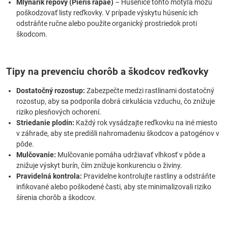
Mlynárik repový (Pieris rapae)
– Húsenice tohto motýľa môžu
poškodzovať listy reďkovky. V prípade výskytu húseníc ich
odstráňte ručne alebo použite organický prostriedok proti
škodcom.
Tipy na prevenciu chorôb a škodcov reďkovky
Dostatočný rozostup:
Zabezpečte medzi rastlinami dostatočný
rozostup, aby sa podporila dobrá cirkulácia vzduchu, čo znižuje
riziko plesňových ochorení.
Striedanie plodín:
Každý rok vysádzajte reďkovku na iné miesto
v záhrade, aby ste predišli nahromadeniu škodcov a patogénov v
pôde.
Mulčovanie:
Mulčovanie pomáha udržiavať vlhkosť v pôde a
znižuje výskyt burín, čím znižuje konkurenciu o živiny.
Pravidelná kontrola:
Pravidelne kontrolujte rastliny a odstráňte
infikované alebo poškodené časti, aby ste minimalizovali riziko
šírenia chorôb a škodcov.