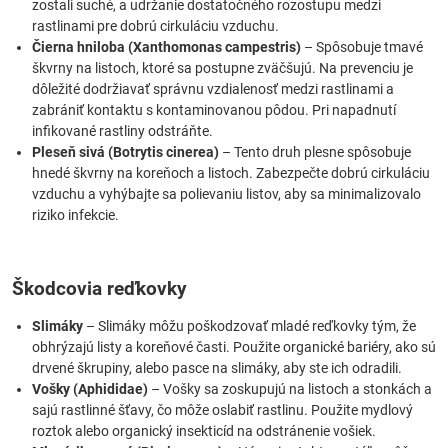
zostali suché, a udržanie dostatočného rozostupu medzi
rastlinami pre dobrú cirkuláciu vzduchu.
Čierna hniloba (Xanthomonas campestris)
– Spôsobuje tmavé
škvrny na listoch, ktoré sa postupne zväčšujú. Na prevenciu je
dôležité dodržiavať správnu vzdialenosť medzi rastlinami a
zabrániť kontaktu s kontaminovanou pôdou. Pri napadnutí
infikované rastliny odstráňte.
Pleseň sivá (Botrytis cinerea)
– Tento druh plesne spôsobuje
hnedé škvrny na koreňoch a listoch. Zabezpečte dobrú cirkuláciu
vzduchu a vyhýbajte sa polievaniu listov, aby sa minimalizovalo
riziko infekcie.
Škodcovia reďkovky
Slimáky
– Slimáky môžu poškodzovať mladé reďkovky tým, že
obhrýzajú listy a koreňové časti. Použite organické bariéry, ako sú
drvené škrupiny, alebo pasce na slimáky, aby ste ich odradili.
Vošky (Aphididae)
– Vošky sa zoskupujú na listoch a stonkách a
sajú rastlinné šťavy, čo môže oslabiť rastlinu. Použite mydlový
roztok alebo organický insekticíd na odstránenie vošiek.