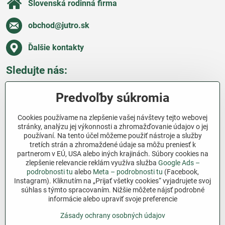
Slovenská rodinná firma
obchod​@jutro​.sk
Ďalšie kontakty
Sledujte nás:
Facebook
Pinterest
Instagram
Blog
Predvoľby súkromia
Všetko o nákupe
Cookies používame na zlepšenie vašej návštevy tejto webovej
stránky, analýzu jej výkonnosti a zhromažďovanie údajov o jej
používaní. Na tento účel môžeme použiť nástroje a služby
Ďakujeme za podporu
tretích strán a zhromaždené údaje sa môžu preniesť k
partnerom v EÚ, USA alebo iných krajinách. Súbory cookies na
Sme slovenský e-shop bez dotácií​. Fungujeme len
zlepšenie relevancie reklám využíva služba
Google Ads –
vďaka vám – ľuďom, ktorí veria v poctivú prácu a
podrobnosti tu
alebo
Meta – podrobnosti tu
(Facebook,
Instagram). Kliknutím na „Prijať všetky cookies“ vyjadrujete svoj
lásku k pôde​. Každý nákup na Jutro​.sk nám pomáha
súhlas s týmto spracovaním. Nižšie môžete nájsť podrobné
pokračovať v tom, čo má zmysel – pomáhať
informácie alebo upraviť svoje preferencie
záhradkárom zadarmo a srdcom​.
Zásady ochrany osobných údajov