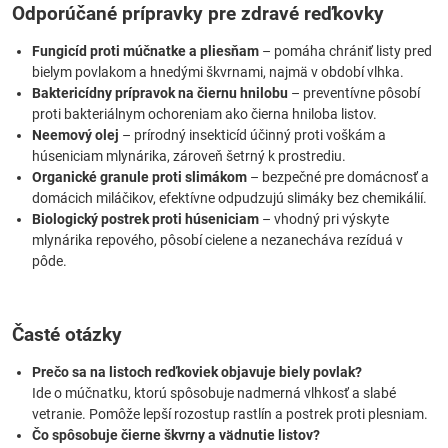
Odporúčané prípravky pre zdravé reďkovky
Fungicíd proti múčnatke a pliesňam
– pomáha chrániť listy pred
bielym povlakom a hnedými škvrnami, najmä v období vlhka.
Baktericídny prípravok na čiernu hnilobu
– preventívne pôsobí
proti bakteriálnym ochoreniam ako čierna hniloba listov.
Neemový olej
– prírodný insekticíd účinný proti voškám a
húseniciam mlynárika, zároveň šetrný k prostrediu.
Organické granule proti slimákom
– bezpečné pre domácnosť a
domácich miláčikov, efektívne odpudzujú slimáky bez chemikálií.
Biologický postrek proti húseniciam
– vhodný pri výskyte
mlynárika repového, pôsobí cielene a nezanecháva rezíduá v
pôde.
Časté otázky
Prečo sa na listoch reďkoviek objavuje biely povlak?
Ide o múčnatku, ktorú spôsobuje nadmerná vlhkosť a slabé
vetranie. Pomôže lepší rozostup rastlín a postrek proti plesniam.
Čo spôsobuje čierne škvrny a vädnutie listov?