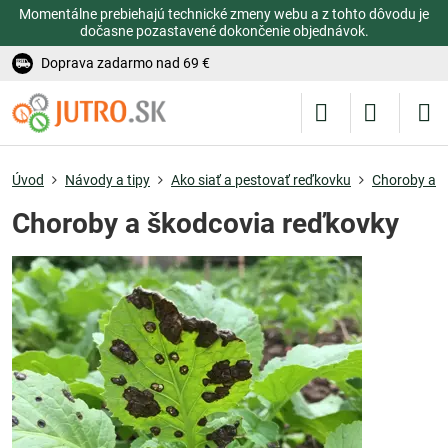
Momentálne prebiehajú technické zmeny webu a z tohto dôvodu je
dočasne pozastavené dokončenie objednávok.
Doprava zadarmo nad 69 €
Úvod
Návody a tipy
Ako siať a pestovať reďkovku
Choroby a š
Choroby a škodcovia reďkovky