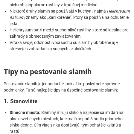
nich robí populárne rastliny v tradičnej medicíne.
Niektoré druhy slamih sa používajú v kuchyni, najmä
Helichrysum
italicum
, známy ako „kari korenie“, ktorý sa používa na ochutenie
jedál.
Helichrysum patrí medzi suchomilné rastliny, ktoré sú ideálne pre
záhrady s obmedzeným zavlažovaním.
Vďaka svojej odolnosti voči suchu sú slamihy obľúbené aj v
strešných záhradách a suchých skalničkách.
Tipy na pestovanie slamih
Pestovanie slamih je jednoduché, pokiaľ im poskytnete správne
podmienky. Tu sú najlepšie tipy na úspešné pestovanie slamih:
1. Stanovište
Slnečné miesta:
Slamihy milujú slnko a najlepšie sa im darí na
plne osvetlených miestach, kde majú aspoň 6 hodín priameho
slnka denne. Čím viac slnka dostávajú, tým bohatšie kvitnú a
rastú.