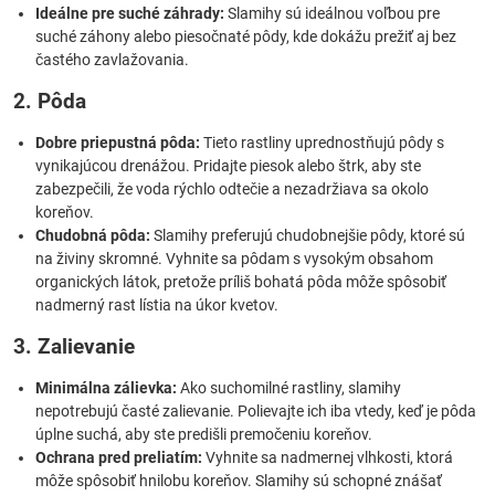
Ideálne pre suché záhrady:
Slamihy sú ideálnou voľbou pre
suché záhony alebo piesočnaté pôdy, kde dokážu prežiť aj bez
častého zavlažovania.
2. Pôda
Dobre priepustná pôda:
Tieto rastliny uprednostňujú pôdy s
vynikajúcou drenážou. Pridajte piesok alebo štrk, aby ste
zabezpečili, že voda rýchlo odtečie a nezadržiava sa okolo
koreňov.
Chudobná pôda:
Slamihy preferujú chudobnejšie pôdy, ktoré sú
na živiny skromné. Vyhnite sa pôdam s vysokým obsahom
organických látok, pretože príliš bohatá pôda môže spôsobiť
nadmerný rast lístia na úkor kvetov.
3. Zalievanie
Minimálna zálievka:
Ako suchomilné rastliny, slamihy
nepotrebujú časté zalievanie. Polievajte ich iba vtedy, keď je pôda
úplne suchá, aby ste predišli premočeniu koreňov.
Ochrana pred preliatím:
Vyhnite sa nadmernej vlhkosti, ktorá
môže spôsobiť hnilobu koreňov. Slamihy sú schopné znášať