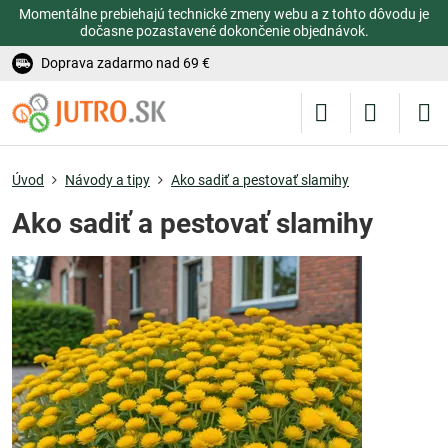
Momentálne prebiehajú technické zmeny webu a z tohto dôvodu je
dočasne pozastavené dokončenie objednávok.
Doprava zadarmo nad 69 €
Úvod
Návody a tipy
Ako sadiť a pestovať slamihy
Ako sadiť a pestovať slamihy