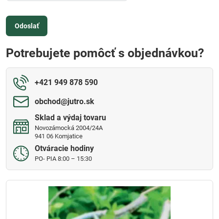
Odoslať
Potrebujete pomôcť s objednávkou?
+421 949 878 590
obchod​@jutro​.sk
Sklad a výdaj tovaru
Novozámocká 2004/24A
941 06 Komjatice
Otváracie hodiny
PO- PIA 8:00 – 15:30