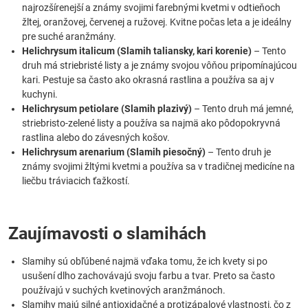
najrozšírenejší a známy svojimi farebnými kvetmi v odtieňoch
žltej, oranžovej, červenej a ružovej. Kvitne počas leta a je ideálny
pre suché aranžmány.
Helichrysum italicum (Slamih taliansky, kari korenie)
– Tento
druh má striebristé listy a je známy svojou vôňou pripomínajúcou
kari. Pestuje sa často ako okrasná rastlina a používa sa aj v
kuchyni.
Helichrysum petiolare (Slamih plazivý)
– Tento druh má jemné,
striebristo-zelené listy a používa sa najmä ako pôdopokryvná
rastlina alebo do závesných košov.
Helichrysum arenarium (Slamih piesočný)
– Tento druh je
známy svojimi žltými kvetmi a používa sa v tradičnej medicíne na
liečbu tráviacich ťažkostí.
Zaujímavosti o slamihách
Slamihy sú obľúbené najmä vďaka tomu, že ich kvety si po
usušení dlho zachovávajú svoju farbu a tvar. Preto sa často
používajú v suchých kvetinových aranžmánoch.
Slamihy majú silné antioxidačné a protizápalové vlastnosti, čo z