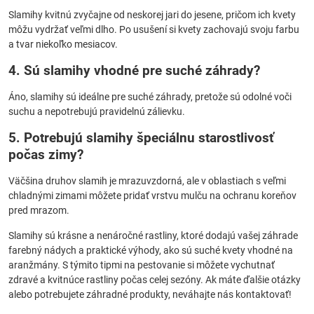
Slamihy kvitnú zvyčajne od neskorej jari do jesene, pričom ich kvety
môžu vydržať veľmi dlho. Po usušení si kvety zachovajú svoju farbu
a tvar niekoľko mesiacov.
4. Sú slamihy vhodné pre suché záhrady?
Áno, slamihy sú ideálne pre suché záhrady, pretože sú odolné voči
suchu a nepotrebujú pravidelnú zálievku.
5. Potrebujú slamihy špeciálnu starostlivosť
počas zimy?
Väčšina druhov slamih je mrazuvzdorná, ale v oblastiach s veľmi
chladnými zimami môžete pridať vrstvu mulču na ochranu koreňov
pred mrazom.
Slamihy sú krásne a nenáročné rastliny, ktoré dodajú vašej záhrade
farebný nádych a praktické výhody, ako sú suché kvety vhodné na
aranžmány. S týmito tipmi na pestovanie si môžete vychutnať
zdravé a kvitnúce rastliny počas celej sezóny. Ak máte ďalšie otázky
alebo potrebujete záhradné produkty, neváhajte nás kontaktovať!