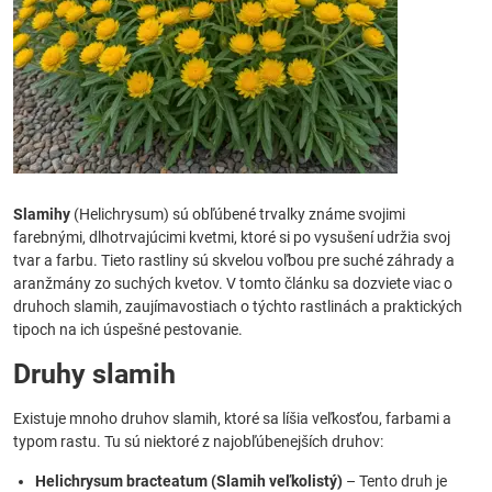
Slamihy
(Helichrysum) sú obľúbené trvalky známe svojimi
farebnými, dlhotrvajúcimi kvetmi, ktoré si po vysušení udržia svoj
tvar a farbu. Tieto rastliny sú skvelou voľbou pre suché záhrady a
aranžmány zo suchých kvetov. V tomto článku sa dozviete viac o
druhoch slamih, zaujímavostiach o týchto rastlinách a praktických
tipoch na ich úspešné pestovanie.
Druhy slamih
Existuje mnoho druhov slamih, ktoré sa líšia veľkosťou, farbami a
typom rastu. Tu sú niektoré z najobľúbenejších druhov:
Helichrysum bracteatum (Slamih veľkolistý)
– Tento druh je