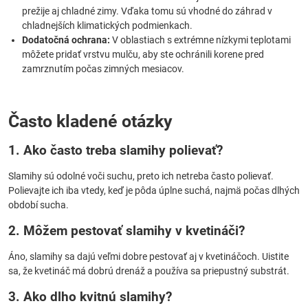
prežije aj chladné zimy. Vďaka tomu sú vhodné do záhrad v
chladnejších klimatických podmienkach.
Dodatočná ochrana:
V oblastiach s extrémne nízkymi teplotami
môžete pridať vrstvu mulču, aby ste ochránili korene pred
zamrznutím počas zimných mesiacov.
Často kladené otázky
1. Ako často treba slamihy polievať?
Slamihy sú odolné voči suchu, preto ich netreba často polievať.
Polievajte ich iba vtedy, keď je pôda úplne suchá, najmä počas dlhých
období sucha.
2. Môžem pestovať slamihy v kvetináči?
Áno, slamihy sa dajú veľmi dobre pestovať aj v kvetináčoch. Uistite
sa, že kvetináč má dobrú drenáž a používa sa priepustný substrát.
3. Ako dlho kvitnú slamihy?