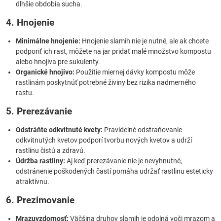
dlhšie obdobia sucha.
4. Hnojenie
Minimálne hnojenie:
Hnojenie slamih nie je nutné, ale ak chcete
podporiť ich rast, môžete na jar pridať malé množstvo kompostu
alebo hnojiva pre sukulenty.
Organické hnojivo:
Použitie miernej dávky kompostu môže
rastlinám poskytnúť potrebné živiny bez rizika nadmerného
rastu.
5. Prerezávanie
Odstráňte odkvitnuté kvety:
Pravidelné odstraňovanie
odkvitnutých kvetov podporí tvorbu nových kvetov a udrží
rastlinu čistú a zdravú.
Údržba rastliny:
Aj keď prerezávanie nie je nevyhnutné,
odstránenie poškodených častí pomáha udržať rastlinu esteticky
atraktívnu.
6. Prezimovanie
Mrazuvzdornosť:
Väčšina druhov slamih je odolná voči mrazom a