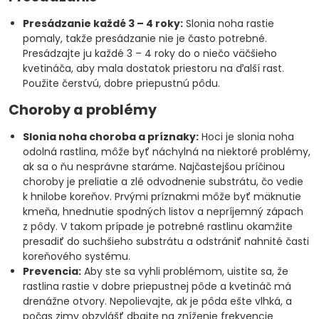
Presádzanie každé 3 – 4 roky:
Slonia noha rastie
pomaly, takže presádzanie nie je často potrebné.
Presádzajte ju každé 3 – 4 roky do o niečo väčšieho
kvetináča, aby mala dostatok priestoru na ďalší rast.
Použite čerstvú, dobre priepustnú pôdu.
Choroby a problémy
Slonia noha choroba a príznaky:
Hoci je slonia noha
odolná rastlina, môže byť náchylná na niektoré problémy,
ak sa o ňu nesprávne staráme. Najčastejšou príčinou
choroby je preliatie a zlé odvodnenie substrátu, čo vedie
k hnilobe koreňov. Prvými príznakmi môže byť mäknutie
kmeňa, hnednutie spodných listov a nepríjemný zápach
z pôdy. V takom prípade je potrebné rastlinu okamžite
presadiť do suchšieho substrátu a odstrániť nahnité časti
koreňového systému.
Prevencia:
Aby ste sa vyhli problémom, uistite sa, že
rastlina rastie v dobre priepustnej pôde a kvetináč má
drenážne otvory. Nepolievajte, ak je pôda ešte vlhká, a
počas zimy obzvlášť dbajte na zníženie frekvencie