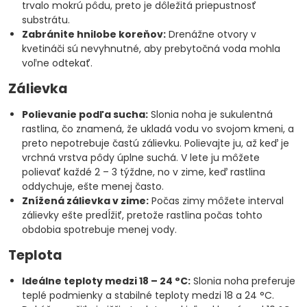
trvalo mokrú pôdu, preto je dôležitá priepustnosť
substrátu.
Zabránite hnilobe koreňov:
Drenážne otvory v
kvetináči sú nevyhnutné, aby prebytočná voda mohla
voľne odtekať.
Zálievka
Polievanie podľa sucha:
Slonia noha je sukulentná
rastlina, čo znamená, že ukladá vodu vo svojom kmeni, a
preto nepotrebuje častú zálievku. Polievajte ju, až keď je
vrchná vrstva pôdy úplne suchá. V lete ju môžete
polievať každé 2 – 3 týždne, no v zime, keď rastlina
oddychuje, ešte menej často.
Znížená zálievka v zime:
Počas zimy môžete interval
zálievky ešte predĺžiť, pretože rastlina počas tohto
obdobia spotrebuje menej vody.
Teplota
Ideálne teploty medzi 18 – 24 °C:
Slonia noha preferuje
teplé podmienky a stabilné teploty medzi 18 a 24 °C.