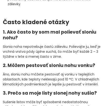
zálievky.
Často kladené otázky
1. Ako často by som mal polievať sloniu
nohu?
Slonia noha nepotrebuje častú zálievku. Polievajte ju, keď je
vrchná vrstva pôdy úplne suchá, čo môže byť každé 2 – 3
týždne v lete a menej často v zime.
2. Môžem pestovať sloniu nohu vonku?
Áno, sloniu nohu môžete pestovať aj vonku v teplejších
oblastiach, kde teploty neklesajú pod 10 °C. V chladnejších
klimatických podmienkach je lepšie ju pestovať v interiéri.
3. Prečo sa moje listy slonej nohy sušia?
Sušenie listov môže byť spôsobené nedostatočnou