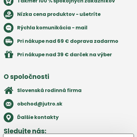
Takmer 100 % spokojných zákazníkov
Nízka cena produktov - ušetríte
Rýchla komunikácia - mail
Pri nákupe nad 69 € doprava zadarmo
Pri nákupe nad 39 € darček na výber
O spoločnosti
Slovenská rodinná firma
obchod​@jutro​.sk
Ďalšie kontakty
Sledujte nás: