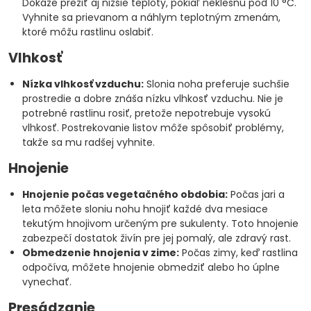
Dokáže prežiť aj nižšie teploty, pokiaľ neklesnú pod 10 °C.
Vyhnite sa prievanom a náhlym teplotným zmenám,
ktoré môžu rastlinu oslabiť.
Vlhkosť
Nízka vlhkosť vzduchu:
Slonia noha preferuje suchšie
prostredie a dobre znáša nízku vlhkosť vzduchu. Nie je
potrebné rastlinu rosiť, pretože nepotrebuje vysokú
vlhkosť. Postrekovanie listov môže spôsobiť problémy,
takže sa mu radšej vyhnite.
Hnojenie
Hnojenie počas vegetačného obdobia:
Počas jari a
leta môžete sloniu nohu hnojiť každé dva mesiace
tekutým hnojivom určeným pre sukulenty. Toto hnojenie
zabezpečí dostatok živín pre jej pomalý, ale zdravý rast.
Obmedzenie hnojenia v zime:
Počas zimy, keď rastlina
odpočíva, môžete hnojenie obmedziť alebo ho úplne
vynechať.
Presádzanie