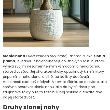
Slonia noha
(
Beaucarnea recurvata
), známa aj ako
slonia
palma
, je jednou z najobľúbenejších izbových rastlín, ktorá
vyniká svojím nezameniteľným vzhľadom a nenáročnou
starostlivosťou. Jej charakteristický opuchnutý kmeň, ktorý
pripomína nohu slona, a dlhé, tenké listy dodávajú
miestnosti exotický nádych. V tomto článku sa dozviete, ako
správne pestovať sloniu nohu, aké druhy sú dostupné,
zaujímavé fakty o tejto fascinujúcej rastline a získate tipy
na jej starostlivosť.
Druhy slonej nohy