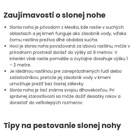
Zaujímavosti o slonej nohe
Slonia noha je pôvodom z Mexika, kde rastie v suchých
oblastiach a jej kmeň funguje ako zásobník vody, vďaka
čomu rastlina prežíva dlhé obdobia sucha.
Hoci je slonia noha považovaná za izbovú rastlinu, môže v
prírodnom prostredí dorásť do výšky až 9 metrov. V
interiéri však rastie pomalšie a zvyčajne dosahuje výšku 1
– 2 metre.
Je ideálnou rastlinou pre zaneprázdnených ľudí alebo
začiatočníkov, pretože jej zásobník vody v kmeni
umožňuje prežiť bez častej zálievky.
Slonia noha je tiež známa svojou dlhovekosťou. Pri
správnej starostlivosti sa môže dožiť desiatky rokov a
dorastať do veľkolepých rozmerov.
Tipy na pestovanie slonej nohy