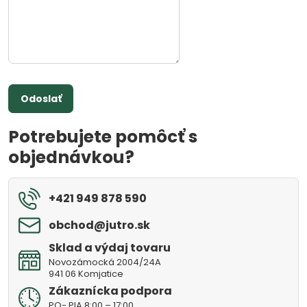
Odoslať
Potrebujete pomôcť s
objednávkou?
+421 949 878 590
obchod​@jutro​.sk
Sklad a výdaj tovaru
Novozámocká 2004/24A
941 06 Komjatice
Zákaznícka podpora
PO- PIA 8:00 – 17:00