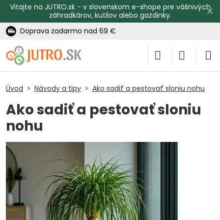
Vitajte na JUTRO.sk - v slovenskom e-shope pre vášnivých
✕
záhradkárov, kutilov alebo gazdinky.
Doprava zadarmo nad 69 €
Úvod
Návody a tipy
Ako sadiť a pestovať sloniu nohu
Ako sadiť a pestovať sloniu
nohu