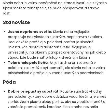
Slonia noha je veľmi nenáročná na starostlivosť, ale s týmito
tipmi môžete zabezpečiť, že bude prosperovať a zdravo
rásť:
Stanovište
Jasné nepriame svetlo:
Slonia noha najlepšie
prosperuje na miestach s jasným, nepriamym svetlom.
Hoci dokáže prežiť aj v polotieni, preferuje slnečné
miesta, kde dostáva dostatok svetla. Najlepšie je
umiestniť ju na okenný parapet orientovaný na juh alebo
západ, kde bude mať prístup k slnečným lúčom.
Tolerancia polotieňa:
Ak je rastlina umiestnená v
polotieni, rast môže byť pomalší, ale slonia noha je veľmi
prispôsobivá a prežije aj v menej svetlých podmienkach.
Pôda
Dobre priepustný substrát:
Použite substrát vhodný
pre sukulenty, ktorý dobre odvádza vodu. Ideálna je zmes
s prídavkom piesku alebo perlitu, aby sa zlepšila drenáž a
zabránilo premokreniu koreňov. Slonia noha neznáša