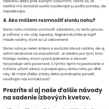
zálievkou alebo príliš suchým vzduchom. Uistite sa, že
rastlina má dostatok svetla a polievajte ju podľa potreby, ale
neprelievajte.
4. Ako môžem rozmnožiť sloniu nohu?
Sloniu nohu môžete rozmnožiť odrezkami, no tento proces
je zdĺhavý a nie vždy úspešný. Najjednoduchšie je kúpiť
mladé rastliny, ktoré sú už zakorenené.
Slonia noha je nielen krásna a exotická izbová rastlina, ale aj
veľmi nenáročná na starostlivosť. Je ideálna pre tých, ktorí
hľadajú rastlinu, ktorá vyzerá jedinečne a zároveň
nevyžaduje veľa pozornosti. S týmito tipmi na pestovanie si
môžete užívať zdravú a prosperujúcu sloniu nohu po dlhé
roky. Ak máte ďalšie otázky alebo potrebujete poradiť,
neváhajte nás kontaktovať!
Prezrite si aj naše ďalšie návody
na sadenie izbových kvetov.