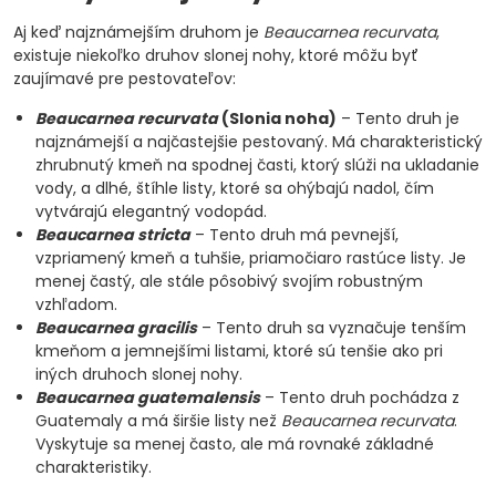
Aj keď najznámejším druhom je
Beaucarnea recurvata
,
existuje niekoľko druhov slonej nohy, ktoré môžu byť
zaujímavé pre pestovateľov:
Beaucarnea recurvata
(Slonia noha)
– Tento druh je
najznámejší a najčastejšie pestovaný. Má charakteristický
zhrubnutý kmeň na spodnej časti, ktorý slúži na ukladanie
vody, a dlhé, štíhle listy, ktoré sa ohýbajú nadol, čím
vytvárajú elegantný vodopád.
Beaucarnea stricta
– Tento druh má pevnejší,
vzpriamený kmeň a tuhšie, priamočiaro rastúce listy. Je
menej častý, ale stále pôsobivý svojím robustným
vzhľadom.
Beaucarnea gracilis
– Tento druh sa vyznačuje tenším
kmeňom a jemnejšími listami, ktoré sú tenšie ako pri
iných druhoch slonej nohy.
Beaucarnea guatemalensis
– Tento druh pochádza z
Guatemaly a má širšie listy než
Beaucarnea recurvata
.
Vyskytuje sa menej často, ale má rovnaké základné
charakteristiky.