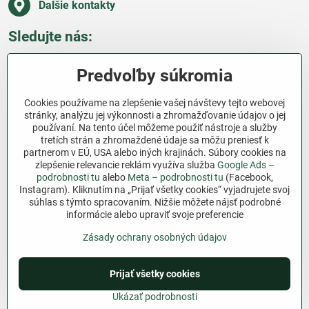
Ďalšie kontakty
Sledujte nás:
Facebook
Pinterest
Instagram
Blog
Predvoľby súkromia
Všetko o nákupe
Cookies používame na zlepšenie vašej návštevy tejto webovej
stránky, analýzu jej výkonnosti a zhromažďovanie údajov o jej
používaní. Na tento účel môžeme použiť nástroje a služby
Ďakujeme za podporu
tretích strán a zhromaždené údaje sa môžu preniesť k
partnerom v EÚ, USA alebo iných krajinách. Súbory cookies na
Sme slovenský e-shop bez dotácií​. Fungujeme len
zlepšenie relevancie reklám využíva služba
Google Ads –
vďaka vám – ľuďom, ktorí veria v poctivú prácu a
podrobnosti tu
alebo
Meta – podrobnosti tu
(Facebook,
lásku k pôde​. Každý nákup na Jutro​.sk nám pomáha
Instagram). Kliknutím na „Prijať všetky cookies“ vyjadrujete svoj
súhlas s týmto spracovaním. Nižšie môžete nájsť podrobné
pokračovať v tom, čo má zmysel – pomáhať
informácie alebo upraviť svoje preferencie
záhradkárom zadarmo a srdcom​.
Zásady ochrany osobných údajov
©
2026
Copyright
Predvoľby súkromia
Zásady ochrany osobných údajov
Prijať všetky cookies
Podmienky používania
Ukázať podrobnosti
Vytvorené pomocou:
BiznisWeb.sk