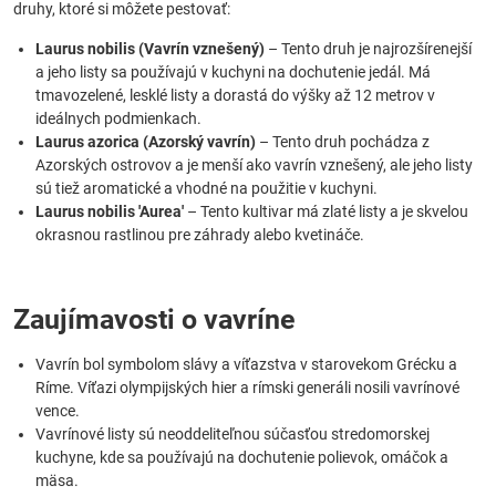
druhy, ktoré si môžete pestovať:
Laurus nobilis (Vavrín vznešený)
– Tento druh je najrozšírenejší
a jeho listy sa používajú v kuchyni na dochutenie jedál. Má
tmavozelené, lesklé listy a dorastá do výšky až 12 metrov v
ideálnych podmienkach.
Laurus azorica (Azorský vavrín)
– Tento druh pochádza z
Azorských ostrovov a je menší ako vavrín vznešený, ale jeho listy
sú tiež aromatické a vhodné na použitie v kuchyni.
Laurus nobilis 'Aurea'
– Tento kultivar má zlaté listy a je skvelou
okrasnou rastlinou pre záhrady alebo kvetináče.
Zaujímavosti o vavríne
Vavrín bol symbolom slávy a víťazstva v starovekom Grécku a
Ríme. Víťazi olympijských hier a rímski generáli nosili vavrínové
vence.
Vavrínové listy sú neoddeliteľnou súčasťou stredomorskej
kuchyne, kde sa používajú na dochutenie polievok, omáčok a
mäsa.