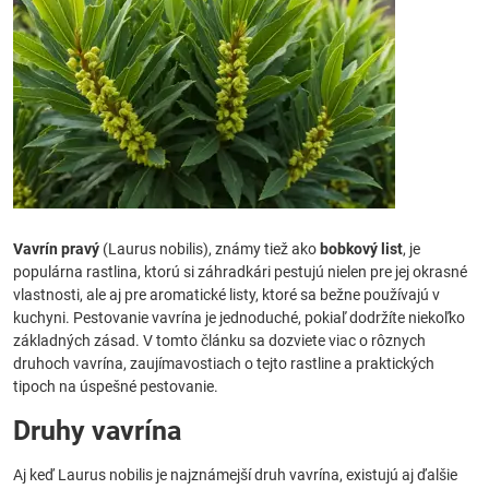
Vavrín pravý
(Laurus nobilis), známy tiež ako
bobkový list
, je
populárna rastlina, ktorú si záhradkári pestujú nielen pre jej okrasné
vlastnosti, ale aj pre aromatické listy, ktoré sa bežne používajú v
kuchyni. Pestovanie vavrína je jednoduché, pokiaľ dodržíte niekoľko
základných zásad. V tomto článku sa dozviete viac o rôznych
druhoch vavrína, zaujímavostiach o tejto rastline a praktických
tipoch na úspešné pestovanie.
Druhy vavrína
Aj keď Laurus nobilis je najznámejší druh vavrína, existujú aj ďalšie