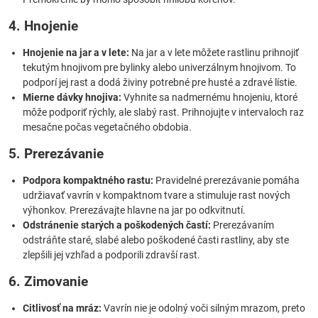
4. Hnojenie
Hnojenie na jar a v lete:
Na jar a v lete môžete rastlinu prihnojiť
tekutým hnojivom pre bylinky alebo univerzálnym hnojivom. To
podporí jej rast a dodá živiny potrebné pre husté a zdravé lístie.
Mierne dávky hnojiva:
Vyhnite sa nadmernému hnojeniu, ktoré
môže podporiť rýchly, ale slabý rast. Prihnojujte v intervaloch raz
mesačne počas vegetačného obdobia.
5. Prerezávanie
Podpora kompaktného rastu:
Pravidelné prerezávanie pomáha
udržiavať vavrín v kompaktnom tvare a stimuluje rast nových
výhonkov. Prerezávajte hlavne na jar po odkvitnutí.
Odstránenie starých a poškodených častí:
Prerezávaním
odstráňte staré, slabé alebo poškodené časti rastliny, aby ste
zlepšili jej vzhľad a podporili zdravší rast.
6. Zimovanie
Citlivosť na mráz:
Vavrín nie je odolný voči silným mrazom, preto