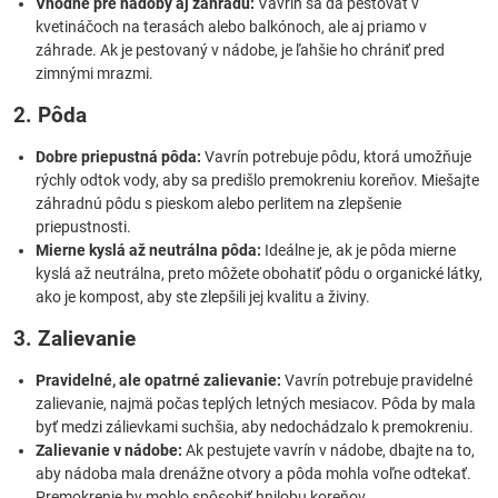
Vhodné pre nádoby aj záhradu:
Vavrín sa dá pestovať v
kvetináčoch na terasách alebo balkónoch, ale aj priamo v
záhrade. Ak je pestovaný v nádobe, je ľahšie ho chrániť pred
zimnými mrazmi.
2. Pôda
Dobre priepustná pôda:
Vavrín potrebuje pôdu, ktorá umožňuje
rýchly odtok vody, aby sa predišlo premokreniu koreňov. Miešajte
záhradnú pôdu s pieskom alebo perlitem na zlepšenie
priepustnosti.
Mierne kyslá až neutrálna pôda:
Ideálne je, ak je pôda mierne
kyslá až neutrálna, preto môžete obohatiť pôdu o organické látky,
ako je kompost, aby ste zlepšili jej kvalitu a živiny.
3. Zalievanie
Pravidelné, ale opatrné zalievanie:
Vavrín potrebuje pravidelné
zalievanie, najmä počas teplých letných mesiacov. Pôda by mala
byť medzi zálievkami suchšia, aby nedochádzalo k premokreniu.
Zalievanie v nádobe:
Ak pestujete vavrín v nádobe, dbajte na to,
aby nádoba mala drenážne otvory a pôda mohla voľne odtekať.
Premokrenie by mohlo spôsobiť hnilobu koreňov.