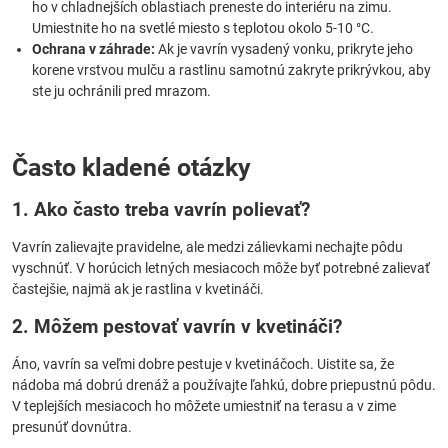
ho v chladnejších oblastiach preneste do interiéru na zimu.
Umiestnite ho na svetlé miesto s teplotou okolo 5-10 °C.
Ochrana v záhrade:
Ak je vavrín vysadený vonku, prikryte jeho
korene vrstvou mulču a rastlinu samotnú zakryte prikrývkou, aby
ste ju ochránili pred mrazom.
Často kladené otázky
1. Ako často treba vavrín polievať?
Vavrín zalievajte pravidelne, ale medzi zálievkami nechajte pôdu
vyschnúť. V horúcich letných mesiacoch môže byť potrebné zalievať
častejšie, najmä ak je rastlina v kvetináči.
2. Môžem pestovať vavrín v kvetináči?
Áno, vavrín sa veľmi dobre pestuje v kvetináčoch. Uistite sa, že
nádoba má dobrú drenáž a používajte ľahkú, dobre priepustnú pôdu.
V teplejších mesiacoch ho môžete umiestniť na terasu a v zime
presunúť dovnútra.