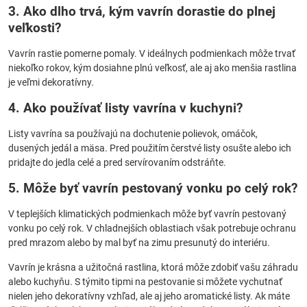
3. Ako dlho trvá, kým vavrín dorastie do plnej
veľkosti?
Vavrín rastie pomerne pomaly. V ideálnych podmienkach môže trvať
niekoľko rokov, kým dosiahne plnú veľkosť, ale aj ako menšia rastlina
je veľmi dekoratívny.
4. Ako používať listy vavrína v kuchyni?
Listy vavrína sa používajú na dochutenie polievok, omáčok,
dusených jedál a mäsa. Pred použitím čerstvé listy osušte alebo ich
pridajte do jedla celé a pred servírovaním odstráňte.
5. Môže byť vavrín pestovaný vonku po celý rok?
V teplejších klimatických podmienkach môže byť vavrín pestovaný
vonku po celý rok. V chladnejších oblastiach však potrebuje ochranu
pred mrazom alebo by mal byť na zimu presunutý do interiéru.
Vavrín je krásna a užitočná rastlina, ktorá môže zdobiť vašu záhradu
alebo kuchyňu. S týmito tipmi na pestovanie si môžete vychutnať
nielen jeho dekoratívny vzhľad, ale aj jeho aromatické listy. Ak máte