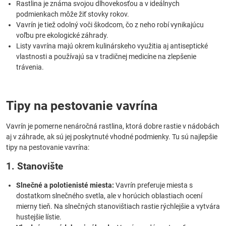
Rastlina je známa svojou dlhovekosťou a v ideálnych
podmienkach môže žiť stovky rokov.
Vavrín je tiež odolný voči škodcom, čo z neho robí vynikajúcu
voľbu pre ekologické záhrady.
Listy vavrína majú okrem kulinárskeho využitia aj antiseptické
vlastnosti a používajú sa v tradičnej medicíne na zlepšenie
trávenia.
Tipy na pestovanie vavrína
Vavrín je pomerne nenáročná rastlina, ktorá dobre rastie v nádobách
aj v záhrade, ak sú jej poskytnuté vhodné podmienky. Tu sú najlepšie
tipy na pestovanie vavrína:
1. Stanovište
Slnečné a polotienisté miesta:
Vavrín preferuje miesta s
dostatkom slnečného svetla, ale v horúcich oblastiach ocení
mierny tieň. Na slnečných stanovištiach rastie rýchlejšie a vytvára
hustejšie lístie.