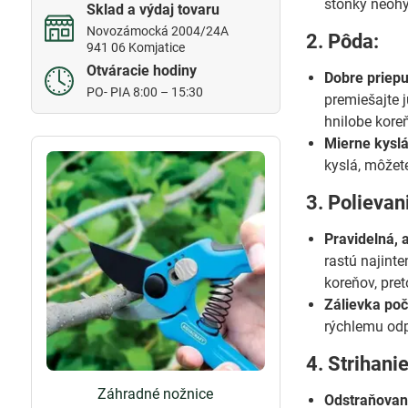
stonky neohý
Sklad a výdaj tovaru
Novozámocká 2004/24A
2. Pôda:
941 06 Komjatice
Otváracie hodiny
Dobre priep
PO- PIA 8:00 – 15:30
premiešajte 
hnilobe kore
Mierne kyslá
kyslá, môžet
3. Polievan
Pravidelná, 
rastú najint
koreňov, pret
Zálievka poč
rýchlemu odp
4. Strihanie
Záhradné nožnice
Odstraňovani