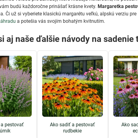
 vám budú každoročne prinášať krásne kvety.
Margaretka pesto
a. Či už si vyberiete klasickú margarétu veľkú, alpskú verziu pre
záhradu
a potešia vás svojím bohatým kvitnutím.
si aj naše ďalšie návody na sadenie t
 a pestovať
Ako sadiť a pestovať
Ako sad
úrnik
rudbekie
ec