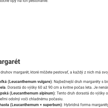
očné tipy na ich pestovanie.
rgarét
o druhov margarét, ktoré môžete pestovať, a každý z nich má svoj
eľká (Leucanthemum vulgare)
: Najbežnejší druh margaréty s b
iela
. Dorastá do výšky 60 až 90 cm a kvitne počas leta. Je nen
lpská (Leucanthemum alpinum)
: Tento druh dorastá do výšky 
e veľmi odolný voči chladnému počasiu.
hasta (Leucanthemum × superbum)
: Hybridná forma margaréty