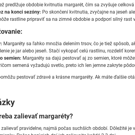
tiež predlžuje obdobie kvitnutia margarét, čím sa zvyšuje celkov
z na konci sezóny:
Po skončení kvitnutia, zvyčajne na jeseň ale
ôže rastline pripraviť sa na zimné obdobie a podporí silný rast 
ovanie:
v:
Margaréty sa ľahko množia delením trsov, čo je tiež spôsob, ak
nie je jar alebo jeseň. Stačí vykopať celú rastlinu, rozdeliť kor
zo semien:
Margaréty sa dajú pestovať aj zo semien, ktoré môžete
pričom semená vyžadujú svetlo, preto ich len jemne zakryte pôdo
pomôžu pestovať zdravé a krásne margaréty. Ak máte ďalšie otázk
ázky
reba zalievať margaréty?
 zalievať pravidelne, najmä počas suchších období. Dôležité je