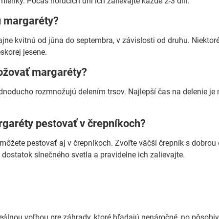
enky. Počas horúcich dní ich zalievajte každé 2-3 dni.
ú margaréty?
jne kvitnú od júna do septembra, v závislosti od druhu. Niekto
skorej jesene.
žovať margaréty?
dnoducho rozmnožujú delením trsov. Najlepší čas na delenie je na
aréty pestovať v črepníkoch?
môžete pestovať aj v črepníkoch. Zvoľte väčší črepník s dobrou 
 dostatok slnečného svetla a pravidelne ich zalievajte.
eálnou voľbou pre záhrady, ktoré hľadajú nenáročné, no pôsobiv