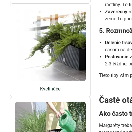
rastliny. To 
Záverečný re
zemi. To pom
5. Rozmnož
Delenie trso
časom na dele
Pestovanie 
2-3 týždne, 
Tieto tipy vám 
Kvetináče
Časté ot
Ako často t
Margaréty treba