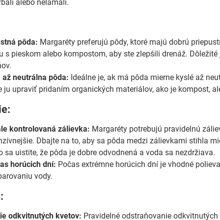
bali alebo nelámali.
ustná pôda:
Margaréty preferujú pôdy, ktoré majú dobrú priepustno
ju s pieskom alebo kompostom, aby ste zlepšili drenáž. Dôležité 
ňov.
 až neutrálna pôda:
Ideálne je, ak má pôda mierne kyslé až neutr
e ju upraviť pridaním organických materiálov, ako je kompost, a
ie:
ale kontrolovaná zálievka:
Margaréty potrebujú pravidelnú zálie
enzívnejšie. Dbajte na to, aby sa pôda medzi zálievkami stihla 
o sa uistite, že pôda je dobre odvodnená a voda sa nezdržiava.
as horúcich dní:
Počas extrémne horúcich dní je vhodné polievať
arovaniu vody.
:
e odkvitnutých kvetov:
Pravidelné odstraňovanie odkvitnutých k