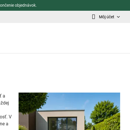
ončenie objednávok.
Môj účet
ť a
aždej
osť. V
ine a