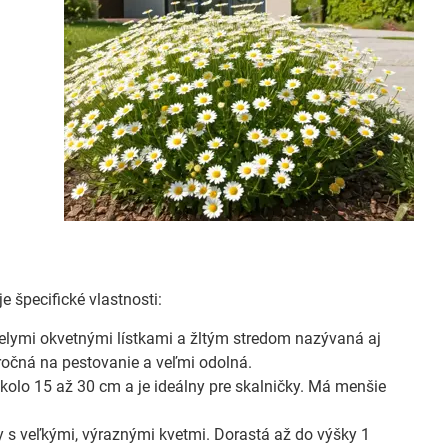
e špecifické vlastnosti:
ielymi okvetnými lístkami a žltým stredom nazývaná aj
áročná na pestovanie a veľmi odolná.
okolo 15 až 30 cm a je ideálny pre skalničky. Má menšie
 s veľkými, výraznými kvetmi. Dorastá až do výšky 1