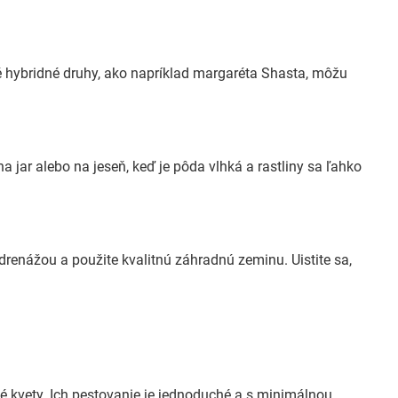
ré hybridné druhy, ako napríklad margaréta Shasta, môžu
 jar alebo na jeseň, keď je pôda vlhká a rastliny sa ľahko
drenážou a použite kvalitnú záhradnú zeminu. Uistite sa,
é kvety. Ich pestovanie je jednoduché a s minimálnou