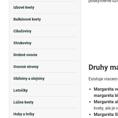
poskytneme užit
Izbové kvety
Balkónové kvety
Cibuľoviny
Strukoviny
Drobné ovocie
Druhy ma
Ovocné stromy
Obilniny a olejniny
Existuje viacer
Margaréta v
Letničky
margaréta b
Margaréta a
Lúčne kvety
kvety, ale j
Huby a hríby
Margaréta S