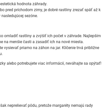
á estetická hodnota záhrady.
bo pred príchodom zimy, je dobré rastliny zrezať späť až k
v nasledujúcej sezóne.
o omladiť rastliny a zvýšiť ich počet v záhrade. Najlepším
ene na menšie časti a zasadiť ich na nové miesta.
 vysievať priamo na záhon na jar. Klíčenie trvá približne
u.
y alebo potrebujete viac informácií, neváhajte sa opýtať!
 však neprelievať pôdu, pretože margaréty nemajú rady