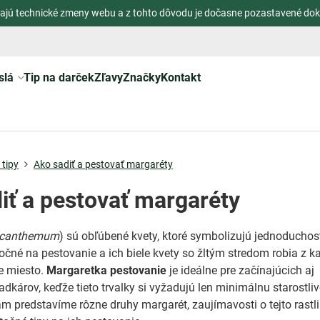
ajú technické zmeny webu a z tohto dôvodu je dočasne pozastavené dok
slá
Tip na darček
Zľavy
Značky
Kontakt
tipy
Ako sadiť a pestovať margaréty
iť a pestovať margaréty
canthemum
) sú obľúbené kvety, ktoré symbolizujú jednoduchos
očné na pestovanie a ich biele kvety so žltým stredom robia z k
e miesto.
Margaretka pestovanie
je ideálne pre začínajúcich aj
dkárov, keďže tieto trvalky si vyžadujú len minimálnu starostliv
m predstavíme rôzne druhy margarét, zaujímavosti o tejto rastl