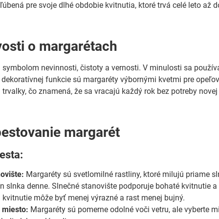
ľúbená pre svoje dlhé obdobie kvitnutia, ktoré trvá celé leto až d
osti o margarétach
 symbolom nevinnosti, čistoty a vernosti. V minulosti sa používa
 dekoratívnej funkcie sú margaréty výbornými kvetmi pre opeľov
 trvalky, čo znamená, že sa vracajú každý rok bez potreby novej
pestovanie margarét
esta:
ovište:
Margaréty sú svetlomilné rastliny, ktoré milujú priame s
n slnka denne. Slnečné stanovište podporuje bohaté kvitnutie a 
ch kvitnutie môže byť menej výrazné a rast menej bujný.
 miesto:
Margaréty sú pomerne odolné voči vetru, ale vyberte m