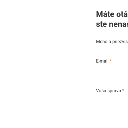
Máte otázky o pestovaní
ste nena
Meno a priezvi
E-mail
*
Vaša správa
*