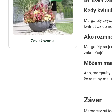
premočené podmi
Kedy kvitn
Margaréty zvyča
kvitnúť až do ne
Ako rozmno
Zavlažovanie
Margaréty sa je
zakoreňujú.
Môžem marg
Áno, margaréty 
že rastliny majú
Záver
Margaréty sú id