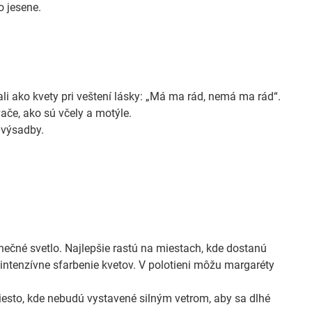
o jesene.
li ako kvety pri veštení lásky: „Má ma rád, nemá ma rád“.
ače, ako sú včely a motýle.
 výsadby.
lnečné svetlo. Najlepšie rastú na miestach, kde dostanú
intenzívne sfarbenie kvetov. V polotieni môžu margaréty
iesto, kde nebudú vystavené silným vetrom, aby sa dlhé