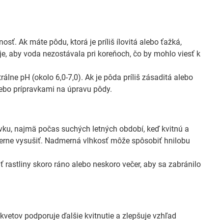
sť. Ak máte pôdu, ktorá je príliš ílovitá alebo ťažká,
je, aby voda nezostávala pri koreňoch, čo by mohlo viesť k
álne pH (okolo 6,0-7,0). Ak je pôda príliš zásaditá alebo
lebo prípravkami na úpravu pôdy.
vku, najmä počas suchých letných období, keď kvitnú a
mierne vysušiť. Nadmerná vlhkosť môže spôsobiť hnilobu
 rastliny skoro ráno alebo neskoro večer, aby sa zabránilo
vetov podporuje ďalšie kvitnutie a zlepšuje vzhľad