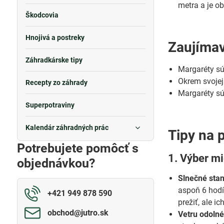
metra a je ob
Škodcovia
Hnojivá a postreky
Zaujímav
Záhradkárske tipy
Margaréty sú
Okrem svojej
Recepty zo záhrady
Margaréty sú
Superpotraviny
Kalendár záhradných prác
Tipy na 
Potrebujete pomôcť s
1. Výber mi
objednávkou?
Slnečné stan
aspoň 6 hodí
+421 949 878 590
prežiť, ale i
obchod​@jutro​.sk
Vetru odolné