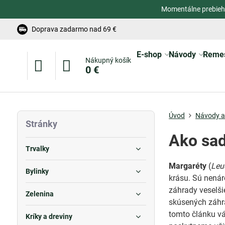
Momentálne prebieh
Doprava zadarmo nad 69 €
E-shop
Návody
Reme
Nákupný košík
0 €
Úvod
Návody a 
Stránky
Ako sad
Trvalky
Margaréty
(
Leu
Bylinky
krásu. Sú nenár
záhrady veselši
Zelenina
skúsených záhra
tomto článku vá
Kríky a dreviny