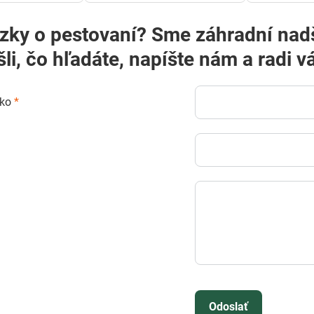
? Sme záhradní nadšenci a radi vám poradíme! Ak
šli, čo hľadáte, napíšte nám a rad
sko
*
Odoslať