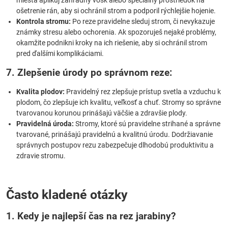
miesta aplikuj záhradný vosk alebo špeciálny prostriedok na
ošetrenie rán, aby si ochránil strom a podporil rýchlejšie hojenie.
Kontrola stromu:
Po reze pravidelne sleduj strom, či nevykazuje
známky stresu alebo ochorenia. Ak spozoruješ nejaké problémy,
okamžite podnikni kroky na ich riešenie, aby si ochránil strom
pred ďalšími komplikáciami.
7. Zlepšenie úrody po správnom reze:
Kvalita plodov:
Pravidelný rez zlepšuje prístup svetla a vzduchu k
plodom, čo zlepšuje ich kvalitu, veľkosť a chuť. Stromy so správne
tvarovanou korunou prinášajú väčšie a zdravšie plody.
Pravidelná úroda:
Stromy, ktoré sú pravidelne strihané a správne
tvarované, prinášajú pravidelnú a kvalitnú úrodu. Dodržiavanie
správnych postupov rezu zabezpečuje dlhodobú produktivitu a
zdravie stromu.
Často kladené otázky
1. Kedy je najlepší čas na rez jarabiny?