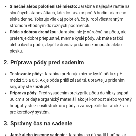
Slnečné alebo polotienisté miesto:
Jarabina najlepšie rastie na
slnečných stanovištiach, kde dostáva aspoň 6 hodín priameho
slnka denne. Toleruje však aj polotieň, čo ju robí všestranným
stromom vhodným do rôznych podmienok.
Pôda s dobrou drenážou:
Jarabina nie je náročná na pôdu, ale
preferuje dobre priepustné, mierne kyslé pôdy. Ak máte ťažkú
alebo ílovitú pôdu, zlepšite drenáž pridaním kompostu alebo
piesku.
2. Príprava pôdy pred sadením
Testovanie pôdy:
Jarabina preferuje mierne kyslú pôdu s pH
medzi 5,5 a 6,5. Ak je pôda príliš zásaditá, upravte ju pridaním
síry, aby ste znížili pH.
Príprava pôdy:
Pred vysadením prekyprite pôdu do hĺbky aspoň
30 cm a pridajte organický materiál, ako je kompost alebo vyzretý
hnoj, aby ste zlepšili štruktúru pôdy a zabezpečili dostatok živín
pre koreňový systém.
3. Správny čas na sadenie
Jarné alebo jesenné sadenie:
Jarabina sa dá sadiť buď na jar