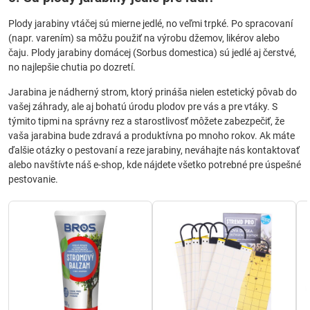
Plody jarabiny vtáčej sú mierne jedlé, no veľmi trpké. Po spracovaní
(napr. varením) sa môžu použiť na výrobu džemov, likérov alebo
čaju. Plody jarabiny domácej (Sorbus domestica) sú jedlé aj čerstvé,
no najlepšie chutia po dozretí.
Jarabina je nádherný strom, ktorý prináša nielen estetický pôvab do
vašej záhrady, ale aj bohatú úrodu plodov pre vás a pre vtáky. S
týmito tipmi na správny rez a starostlivosť môžete zabezpečiť, že
vaša jarabina bude zdravá a produktívna po mnoho rokov. Ak máte
ďalšie otázky o pestovaní a reze jarabiny, neváhajte nás kontaktovať
alebo navštívte náš e-shop, kde nájdete všetko potrebné pre úspešné
pestovanie.