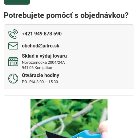
Potrebujete pomôcť s objednávkou?
+421 949 878 590
obchod​@jutro​.sk
Sklad a výdaj tovaru
Novozámocká 2004/24A
941 06 Komjatice
Otváracie hodiny
PO- PIA 8:00 – 15:30