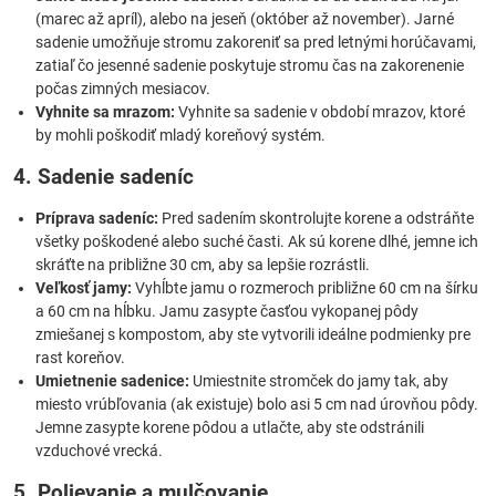
(marec až apríl), alebo na jeseň (október až november). Jarné
sadenie umožňuje stromu zakoreniť sa pred letnými horúčavami,
zatiaľ čo jesenné sadenie poskytuje stromu čas na zakorenenie
počas zimných mesiacov.
Vyhnite sa mrazom:
Vyhnite sa sadenie v období mrazov, ktoré
by mohli poškodiť mladý koreňový systém.
4. Sadenie sadeníc
Príprava sadeníc:
Pred sadením skontrolujte korene a odstráňte
všetky poškodené alebo suché časti. Ak sú korene dlhé, jemne ich
skráťte na približne 30 cm, aby sa lepšie rozrástli.
Veľkosť jamy:
Vyhĺbte jamu o rozmeroch približne 60 cm na šírku
a 60 cm na hĺbku. Jamu zasypte časťou vykopanej pôdy
zmiešanej s kompostom, aby ste vytvorili ideálne podmienky pre
rast koreňov.
Umietnenie sadenice:
Umiestnite stromček do jamy tak, aby
miesto vrúbľovania (ak existuje) bolo asi 5 cm nad úrovňou pôdy.
Jemne zasypte korene pôdou a utlačte, aby ste odstránili
vzduchové vrecká.
5. Polievanie a mulčovanie