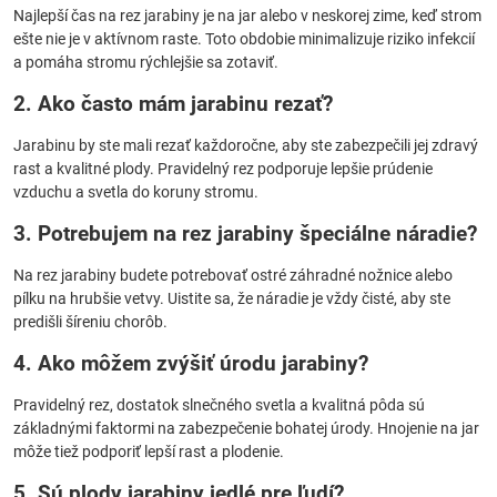
Najlepší čas na rez jarabiny je na jar alebo v neskorej zime, keď strom
ešte nie je v aktívnom raste. Toto obdobie minimalizuje riziko infekcií
a pomáha stromu rýchlejšie sa zotaviť.
2. Ako často mám jarabinu rezať?
Jarabinu by ste mali rezať každoročne, aby ste zabezpečili jej zdravý
rast a kvalitné plody. Pravidelný rez podporuje lepšie prúdenie
vzduchu a svetla do koruny stromu.
3. Potrebujem na rez jarabiny špeciálne náradie?
Na rez jarabiny budete potrebovať ostré záhradné nožnice alebo
pílku na hrubšie vetvy. Uistite sa, že náradie je vždy čisté, aby ste
predišli šíreniu chorôb.
4. Ako môžem zvýšiť úrodu jarabiny?
Pravidelný rez, dostatok slnečného svetla a kvalitná pôda sú
základnými faktormi na zabezpečenie bohatej úrody. Hnojenie na jar
môže tiež podporiť lepší rast a plodenie.
5. Sú plody jarabiny jedlé pre ľudí?