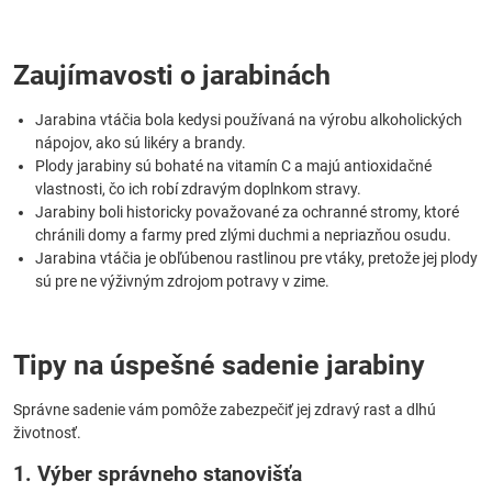
Zaujímavosti o jarabinách
Jarabina vtáčia bola kedysi používaná na výrobu alkoholických
nápojov, ako sú likéry a brandy.
Plody jarabiny sú bohaté na vitamín C a majú antioxidačné
vlastnosti, čo ich robí zdravým doplnkom stravy.
Jarabiny boli historicky považované za ochranné stromy, ktoré
chránili domy a farmy pred zlými duchmi a nepriazňou osudu.
Jarabina vtáčia je obľúbenou rastlinou pre vtáky, pretože jej plody
sú pre ne výživným zdrojom potravy v zime.
Tipy na úspešné sadenie jarabiny
Správne sadenie vám pomôže zabezpečiť jej zdravý rast a dlhú
životnosť.
1. Výber správneho stanovišťa