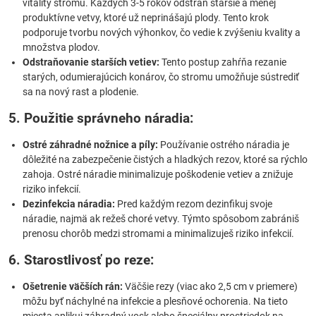
vitality stromu. Každých 3-5 rokov odstráň staršie a menej
produktívne vetvy, ktoré už neprinášajú plody. Tento krok
podporuje tvorbu nových výhonkov, čo vedie k zvýšeniu kvality a
množstva plodov.
Odstraňovanie starších vetiev:
Tento postup zahŕňa rezanie
starých, odumierajúcich konárov, čo stromu umožňuje sústrediť
sa na nový rast a plodenie.
5. Použitie správneho náradia:
Ostré záhradné nožnice a píly:
Používanie ostrého náradia je
dôležité na zabezpečenie čistých a hladkých rezov, ktoré sa rýchlo
zahoja. Ostré náradie minimalizuje poškodenie vetiev a znižuje
riziko infekcií.
Dezinfekcia náradia:
Pred každým rezom dezinfikuj svoje
náradie, najmä ak režeš choré vetvy. Týmto spôsobom zabrániš
prenosu chorôb medzi stromami a minimalizuješ riziko infekcií.
6. Starostlivosť po reze:
Ošetrenie väčších rán:
Väčšie rezy (viac ako 2,5 cm v priemere)
môžu byť náchylné na infekcie a plesňové ochorenia. Na tieto