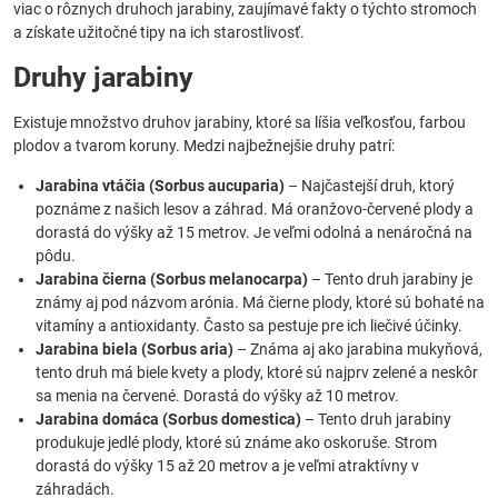
viac o rôznych druhoch jarabiny, zaujímavé fakty o týchto stromoch
a získate užitočné tipy na ich starostlivosť.
Druhy jarabiny
Existuje množstvo druhov jarabiny, ktoré sa líšia veľkosťou, farbou
plodov a tvarom koruny. Medzi najbežnejšie druhy patrí:
Jarabina vtáčia (Sorbus aucuparia)
– Najčastejší druh, ktorý
poznáme z našich lesov a záhrad. Má oranžovo-červené plody a
dorastá do výšky až 15 metrov. Je veľmi odolná a nenáročná na
pôdu.
Jarabina čierna (Sorbus melanocarpa)
– Tento druh jarabiny je
známy aj pod názvom arónia. Má čierne plody, ktoré sú bohaté na
vitamíny a antioxidanty. Často sa pestuje pre ich liečivé účinky.
Jarabina biela (Sorbus aria)
– Známa aj ako jarabina mukyňová,
tento druh má biele kvety a plody, ktoré sú najprv zelené a neskôr
sa menia na červené. Dorastá do výšky až 10 metrov.
Jarabina domáca (Sorbus domestica)
– Tento druh jarabiny
produkuje jedlé plody, ktoré sú známe ako oskoruše. Strom
dorastá do výšky 15 až 20 metrov a je veľmi atraktívny v
záhradách.