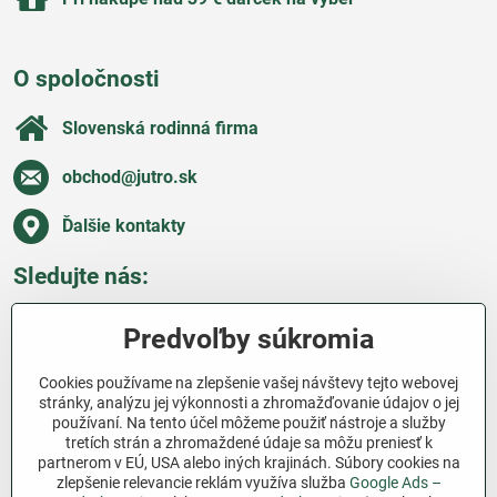
O spoločnosti
Slovenská rodinná firma
obchod​@jutro​.sk
Ďalšie kontakty
Sledujte nás:
Facebook
Pinterest
Instagram
Blog
Predvoľby súkromia
Všetko o nákupe
Cookies používame na zlepšenie vašej návštevy tejto webovej
stránky, analýzu jej výkonnosti a zhromažďovanie údajov o jej
používaní. Na tento účel môžeme použiť nástroje a služby
Ďakujeme za podporu
tretích strán a zhromaždené údaje sa môžu preniesť k
partnerom v EÚ, USA alebo iných krajinách. Súbory cookies na
Sme slovenský e-shop bez dotácií​. Fungujeme len
zlepšenie relevancie reklám využíva služba
Google Ads –