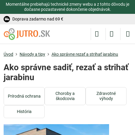
Momentálne prebiehajú technické zmeny webu a z tohto dôvodu je
dočasne pozastavené dokončenie objednávok.
Doprava zadarmo nad 69 €
Úvod
Návody a tipy
Ako správne rezať a strihať jarabinu
Ako správne sadiť, rezať a strihať
jarabinu
Choroby a
Zdravotné
Prírodná ochrana
škodcovia
výhody
História