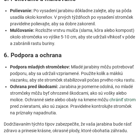
Polievanie:
Po vysadení jarabinu dôkladne zalejte, aby sa pôda
usadila okolo koreňov. V prvých týždňoch po vysadení stromček
pravidelne polievajte, aby sa dobre zakorenil.
Mulčovanie:
Rozložte vrstvu mulča (slama, kôra alebo kompost)
okolo stromčeka vo výške 5-10 cm, aby ste udržali vlhkosť v pôde
a zabránili rastu buriny.
6. Podpora a ochrana
Podpora mladých stromčekov:
Mladé jarabiny môžu potrebovať
podporu, aby sa udržali vzpriamené. Použite kolík a mäkkú
viazanku, aby ste stromček stabilizovali počas prvého roku rastu.
Ochrana pred škodcami:
Jarabina je pomerne odolná, no mladé
stromčeky môžu byť ohrozené škodcami, ako sú vošky alebo
molice. Ochranné siete alebo obaly na kmene môžu
chrániť strom
pred zvieratami, ako sú zajace. Pravidelne kontrolujte stromček
na príznaky napadnutia.
Dodržiavaním týchto tipov zabezpečíte, že vaša jarabina bude rásť
zdravo a prinesie krásne, okrasné plody, ktoré obohatia záhradu.