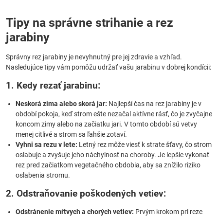
Tipy na správne strihanie a rez
jarabiny
Správny rez jarabiny je nevyhnutný pre jej zdravie a vzhľad.
Nasledujúce tipy vám pomôžu udržať vašu jarabinu v dobrej kondícii:
1. Kedy rezať jarabinu:
Neskorá zima alebo skorá jar:
Najlepší čas na rez jarabiny je v
období pokoja, keď strom ešte nezačal aktívne rásť, čo je zvyčajne
koncom zimy alebo na začiatku jari. V tomto období sú vetvy
menej citlivé a strom sa ľahšie zotaví.
Vyhni sa rezu v lete:
Letný rez môže viesť k strate šťavy, čo strom
oslabuje a zvyšuje jeho náchylnosť na choroby. Je lepšie vykonať
rez pred začiatkom vegetačného obdobia, aby sa znížilo riziko
oslabenia stromu.
2. Odstraňovanie poškodených vetiev:
Odstránenie mŕtvych a chorých vetiev:
Prvým krokom pri reze