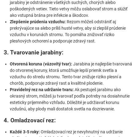
jarabiny je odstránenie všetkých suchých, chorých alebo
poškodených vetiev. Tieto vetvy môžu oslabovať strom a slúžiť
ako vstupná brána pre infekcie a škodcov.
Zlepšenie prúdenia vzduchu:
Rezom môžeš odstrániť aj
prekrývajúce sa alebo príliš husté vetvy, aby si zlepšil prúdenie
vzduchu v korunách stromu. To pomáha znižovať riziko
plesňových ochorení a podporuje zdravý rast.
3. Tvarovanie jarabiny:
Otvorená koruna (vázovitý tvar):
Jarabina je najlepšie tvarovaná
do otvorenej koruny, ktorá umožňuje lepší prienik svetla a
vzduchu do stredu stromu. Tento tvar znižuje riziko plesní a
chorôb, podporuje zdravý rast a kvalitné plodenie.
Pravidelný rez na udržanie tvaru:
Ak pestuješ jarabinu ako
okrasný strom, môžeš ju tvarovať podľa potreby na dosiahnutie
esteticky príjemného vzhľadu. Dôležité je udržiavať korunu
vzdušnú, aby plody mali dostatok svetla na dozrievanie.
4. Omladzovací rez:
Každé 3-5 roky:
Omladzovací rez je nevyhnutný na udržanie