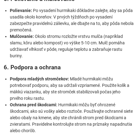
Polievanie:
Po vysadení hurmikaki dôkladne zalejte, aby sa pôda
usadila okolo koreňov. V prvých týždňoch po vysadení
zabezpečte pravidelnú zálievku, ale dbajte na to, aby pôda nebola
premočená.
Mulčovanie:
Okolo stromu rozložte vrstvu mulča (napríklad
slamu, kôru alebo kompost) vo výške 5-10 cm. Mulč pomáha
udržiavať vlhkosť v pôde, reguluje teplotu a zabraňuje rastu
buriny.
6. Podpora a ochrana
Podpora mladých stromčekov:
Mladé hurmikaki môžu
potrebovať podporu, aby sa udržali vzpriamené. Použite kolík a
mäkkú viazanku, aby ste stromček stabilizovali počas jeho
prvého roku rastu.
Ochrana pred škodcami:
Hurmikaki môžu byť ohrozené
škodcami, ako sú vošky alebo roztoče. Používajte ochranné siete
alebo obaly na kmene, aby ste chránili strom pred škodcami a
zvieratami. Pravidelne kontrolujte strom na príznaky napadnutia
alebo chorôb.