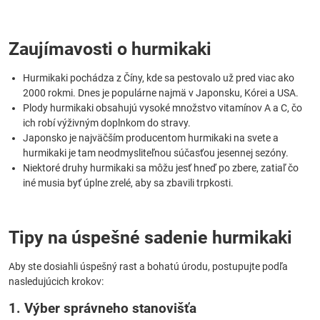
Zaujímavosti o hurmikaki
Hurmikaki pochádza z Číny, kde sa pestovalo už pred viac ako
2000 rokmi. Dnes je populárne najmä v Japonsku, Kórei a USA.
Plody hurmikaki obsahujú vysoké množstvo vitamínov A a C, čo
ich robí výživným doplnkom do stravy.
Japonsko je najväčším producentom hurmikaki na svete a
hurmikaki je tam neodmysliteľnou súčasťou jesennej sezóny.
Niektoré druhy hurmikaki sa môžu jesť hneď po zbere, zatiaľ čo
iné musia byť úplne zrelé, aby sa zbavili trpkosti.
Tipy na úspešné sadenie hurmikaki
Aby ste dosiahli úspešný rast a bohatú úrodu, postupujte podľa
nasledujúcich krokov:
1. Výber správneho stanovišťa