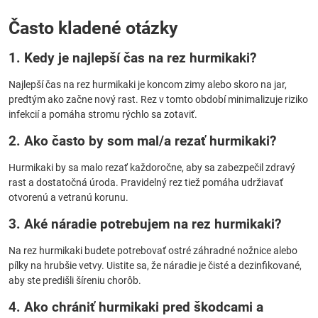
Často kladené otázky
1. Kedy je najlepší čas na rez hurmikaki?
Najlepší čas na rez hurmikaki je koncom zimy alebo skoro na jar,
predtým ako začne nový rast. Rez v tomto období minimalizuje riziko
infekcií a pomáha stromu rýchlo sa zotaviť.
2. Ako často by som mal/a rezať hurmikaki?
Hurmikaki by sa malo rezať každoročne, aby sa zabezpečil zdravý
rast a dostatočná úroda. Pravidelný rez tiež pomáha udržiavať
otvorenú a vetranú korunu.
3. Aké náradie potrebujem na rez hurmikaki?
Na rez hurmikaki budete potrebovať ostré záhradné nožnice alebo
pílky na hrubšie vetvy. Uistite sa, že náradie je čisté a dezinfikované,
aby ste predišli šíreniu chorôb.
4. Ako chrániť hurmikaki pred škodcami a