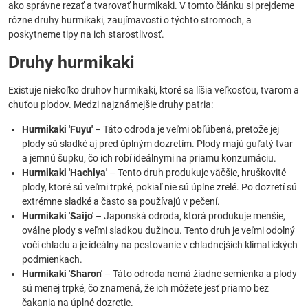
ako správne rezať a tvarovať hurmikaki. V tomto článku si prejdeme
rôzne druhy hurmikaki, zaujímavosti o týchto stromoch, a
poskytneme tipy na ich starostlivosť.
Druhy hurmikaki
Existuje niekoľko druhov hurmikaki, ktoré sa líšia veľkosťou, tvarom a
chuťou plodov. Medzi najznámejšie druhy patria:
Hurmikaki 'Fuyu'
– Táto odroda je veľmi obľúbená, pretože jej
plody sú sladké aj pred úplným dozretím. Plody majú guľatý tvar
a jemnú šupku, čo ich robí ideálnymi na priamu konzumáciu.
Hurmikaki 'Hachiya'
– Tento druh produkuje väčšie, hruškovité
plody, ktoré sú veľmi trpké, pokiaľ nie sú úplne zrelé. Po dozretí sú
extrémne sladké a často sa používajú v pečení.
Hurmikaki 'Saijo'
– Japonská odroda, ktorá produkuje menšie,
oválne plody s veľmi sladkou dužinou. Tento druh je veľmi odolný
voči chladu a je ideálny na pestovanie v chladnejších klimatických
podmienkach.
Hurmikaki 'Sharon'
– Táto odroda nemá žiadne semienka a plody
sú menej trpké, čo znamená, že ich môžete jesť priamo bez
čakania na úplné dozretie.