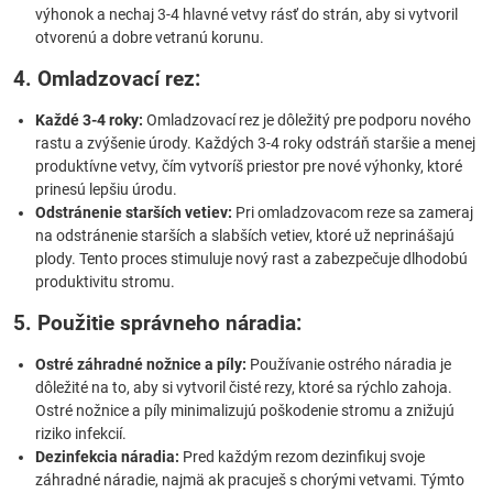
výhonok a nechaj 3-4 hlavné vetvy rásť do strán, aby si vytvoril
otvorenú a dobre vetranú korunu.
4. Omladzovací rez:
Každé 3-4 roky:
Omladzovací rez je dôležitý pre podporu nového
rastu a zvýšenie úrody. Každých 3-4 roky odstráň staršie a menej
produktívne vetvy, čím vytvoríš priestor pre nové výhonky, ktoré
prinesú lepšiu úrodu.
Odstránenie starších vetiev:
Pri omladzovacom reze sa zameraj
na odstránenie starších a slabších vetiev, ktoré už neprinášajú
plody. Tento proces stimuluje nový rast a zabezpečuje dlhodobú
produktivitu stromu.
5. Použitie správneho náradia:
Ostré záhradné nožnice a píly:
Používanie ostrého náradia je
dôležité na to, aby si vytvoril čisté rezy, ktoré sa rýchlo zahoja.
Ostré nožnice a píly minimalizujú poškodenie stromu a znižujú
riziko infekcií.
Dezinfekcia náradia:
Pred každým rezom dezinfikuj svoje
záhradné náradie, najmä ak pracuješ s chorými vetvami. Týmto