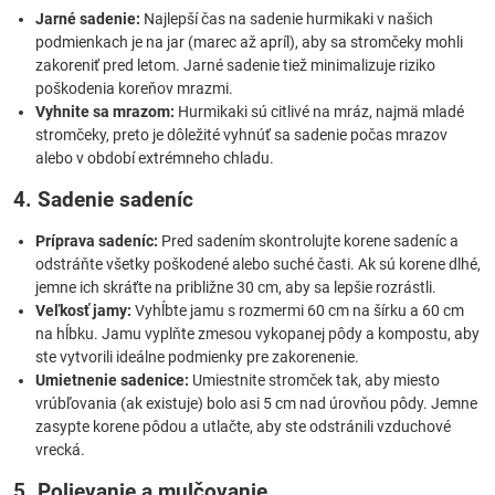
Jarné sadenie:
Najlepší čas na sadenie hurmikaki v našich
podmienkach je na jar (marec až apríl), aby sa stromčeky mohli
zakoreniť pred letom. Jarné sadenie tiež minimalizuje riziko
poškodenia koreňov mrazmi.
Vyhnite sa mrazom:
Hurmikaki sú citlivé na mráz, najmä mladé
stromčeky, preto je dôležité vyhnúť sa sadenie počas mrazov
alebo v období extrémneho chladu.
4. Sadenie sadeníc
Príprava sadeníc:
Pred sadením skontrolujte korene sadeníc a
odstráňte všetky poškodené alebo suché časti. Ak sú korene dlhé,
jemne ich skráťte na približne 30 cm, aby sa lepšie rozrástli.
Veľkosť jamy:
Vyhĺbte jamu s rozmermi 60 cm na šírku a 60 cm
na hĺbku. Jamu vyplňte zmesou vykopanej pôdy a kompostu, aby
ste vytvorili ideálne podmienky pre zakorenenie.
Umietnenie sadenice:
Umiestnite stromček tak, aby miesto
vrúbľovania (ak existuje) bolo asi 5 cm nad úrovňou pôdy. Jemne
zasypte korene pôdou a utlačte, aby ste odstránili vzduchové
vrecká.
5. Polievanie a mulčovanie