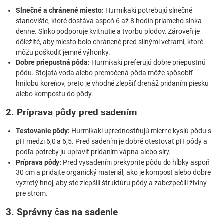
Slnečné a chránené miesto:
Hurmikaki potrebujú slnečné
stanovište, ktoré dostáva aspoň 6 až 8 hodín priameho slnka
denne. Slnko podporuje kvitnutie a tvorbu plodov. Zároveň je
dôležité, aby miesto bolo chránené pred silnými vetrami, ktoré
môžu poškodiť jemné výhonky.
Dobre priepustná pôda:
Hurmikaki preferujú dobre priepustnú
pôdu. Stojatá voda alebo premočená pôda môže spôsobiť
hnilobu koreňov, preto je vhodné zlepšiť drenáž pridaním piesku
alebo kompostu do pôdy.
2. Príprava pôdy pred sadením
Testovanie pôdy:
Hurmikaki uprednostňujú mierne kyslú pôdu s
pH medzi 6,0 a 6,5. Pred sadením je dobré otestovať pH pôdy a
podľa potreby ju upraviť pridaním vápna alebo síry.
Príprava pôdy:
Pred vysadením prekyprite pôdu do hĺbky aspoň
30 cm a pridajte organický materiál, ako je kompost alebo dobre
vyzretý hnoj, aby ste zlepšili štruktúru pôdy a zabezpečili živiny
pre strom.
3. Správny čas na sadenie