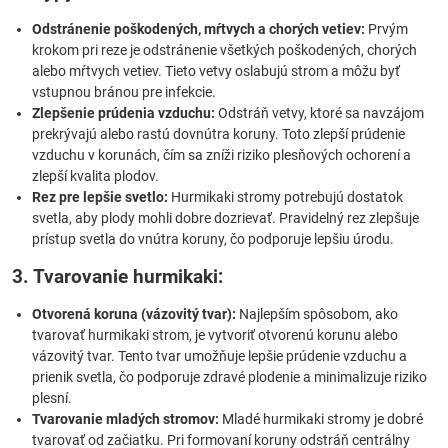
Odstránenie poškodených, mŕtvych a chorých vetiev:
Prvým
krokom pri reze je odstránenie všetkých poškodených, chorých
alebo mŕtvych vetiev. Tieto vetvy oslabujú strom a môžu byť
vstupnou bránou pre infekcie.
Zlepšenie prúdenia vzduchu:
Odstráň vetvy, ktoré sa navzájom
prekrývajú alebo rastú dovnútra koruny. Toto zlepší prúdenie
vzduchu v korunách, čím sa zníži riziko plesňových ochorení a
zlepší kvalita plodov.
Rez pre lepšie svetlo:
Hurmikaki stromy potrebujú dostatok
svetla, aby plody mohli dobre dozrievať. Pravidelný rez zlepšuje
prístup svetla do vnútra koruny, čo podporuje lepšiu úrodu.
3. Tvarovanie hurmikaki:
Otvorená koruna (vázovitý tvar):
Najlepším spôsobom, ako
tvarovať hurmikaki strom, je vytvoriť otvorenú korunu alebo
vázovitý tvar. Tento tvar umožňuje lepšie prúdenie vzduchu a
prienik svetla, čo podporuje zdravé plodenie a minimalizuje riziko
plesní.
Tvarovanie mladých stromov:
Mladé hurmikaki stromy je dobré
tvarovať od začiatku. Pri formovaní koruny odstráň centrálny