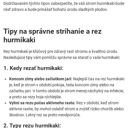
Dodržiavaním týchto tipov zabezpečíte, že váš strom hurmikaki bude
rásť zdravo a bude prinášať bohatú úrodu sladkých plodov.
Tipy na správne strihanie a rez
hurmikaki
Rez hurmikaki je kľúčový pre zdravý rast stromu a kvalitnú úrodu.
Nasledujúce tipy vám pomôžu správne sa starať o vaše hurmikaki:
1. Kedy rezať hurmikaki:
Koncom zimy alebo začiatkom jari:
Najlepší čas na rez hurmikaki
je, keď je strom v období pokoja, teda koncom zimy alebo na
začiatku jari. V tomto období je strom menej náchylný na infekcie,
a preto sa rezy hoja rýchlejšie.
Vyhni sa rezu počas aktívneho rastu:
Rez v období, keď strom
aktívne rastie, by mohol oslabiť strom a zvýšiť riziko chorôb alebo
škodcov. Letný rez sa preto neodporúča.
2. Typy rezu hurmikaki: