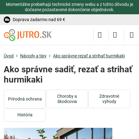
Momentálne prebiehajú technické zmeny webu a z tohto dôvodu je
dočasne pozastavené dokončenie objednávok.
Doprava zadarmo nad 69 €
Úvod
Návody a tipy
Ako správne rezať a strihať hurmikaki
Ako správne sadiť, rezať a strihať
hurmikaki
Choroby a
Zdravotné
Prírodná ochrana
škodcovia
výhody
História