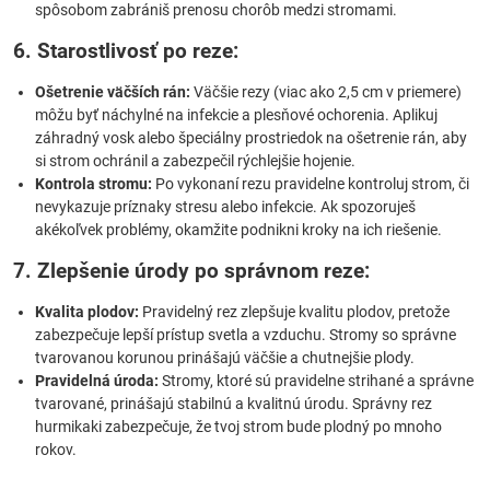
spôsobom zabrániš prenosu chorôb medzi stromami.
6. Starostlivosť po reze:
Ošetrenie väčších rán:
Väčšie rezy (viac ako 2,5 cm v priemere)
môžu byť náchylné na infekcie a plesňové ochorenia. Aplikuj
záhradný vosk alebo špeciálny prostriedok na ošetrenie rán, aby
si strom ochránil a zabezpečil rýchlejšie hojenie.
Kontrola stromu:
Po vykonaní rezu pravidelne kontroluj strom, či
nevykazuje príznaky stresu alebo infekcie. Ak spozoruješ
akékoľvek problémy, okamžite podnikni kroky na ich riešenie.
7. Zlepšenie úrody po správnom reze:
Kvalita plodov:
Pravidelný rez zlepšuje kvalitu plodov, pretože
zabezpečuje lepší prístup svetla a vzduchu. Stromy so správne
tvarovanou korunou prinášajú väčšie a chutnejšie plody.
Pravidelná úroda:
Stromy, ktoré sú pravidelne strihané a správne
tvarované, prinášajú stabilnú a kvalitnú úrodu. Správny rez
hurmikaki zabezpečuje, že tvoj strom bude plodný po mnoho
rokov.