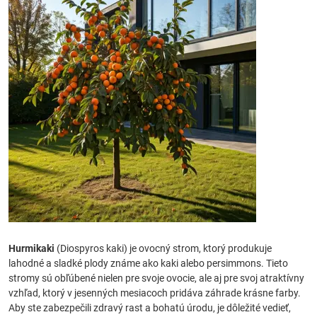
Hurmikaki
(Diospyros kaki) je ovocný strom, ktorý produkuje
lahodné a sladké plody známe ako kaki alebo persimmons. Tieto
stromy sú obľúbené nielen pre svoje ovocie, ale aj pre svoj atraktívny
vzhľad, ktorý v jesenných mesiacoch pridáva záhrade krásne farby.
Aby ste zabezpečili zdravý rast a bohatú úrodu, je dôležité vedieť,