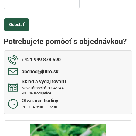
Odoslať
Potrebujete pomôcť s objednávkou?
+421 949 878 590
obchod​@jutro​.sk
Sklad a výdaj tovaru
Novozámocká 2004/24A
941 06 Komjatice
Otváracie hodiny
PO- PIA 8:00 – 15:30