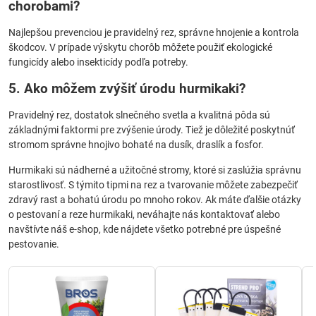
chorobami?
Najlepšou prevenciou je pravidelný rez, správne hnojenie a kontrola
škodcov. V prípade výskytu chorôb môžete použiť ekologické
fungicídy alebo insekticídy podľa potreby.
5. Ako môžem zvýšiť úrodu hurmikaki?
Pravidelný rez, dostatok slnečného svetla a kvalitná pôda sú
základnými faktormi pre zvýšenie úrody. Tiež je dôležité poskytnúť
stromom správne hnojivo bohaté na dusík, draslík a fosfor.
Hurmikaki sú nádherné a užitočné stromy, ktoré si zaslúžia správnu
starostlivosť. S týmito tipmi na rez a tvarovanie môžete zabezpečiť
zdravý rast a bohatú úrodu po mnoho rokov. Ak máte ďalšie otázky
o pestovaní a reze hurmikaki, neváhajte nás kontaktovať alebo
navštívte náš e-shop, kde nájdete všetko potrebné pre úspešné
pestovanie.