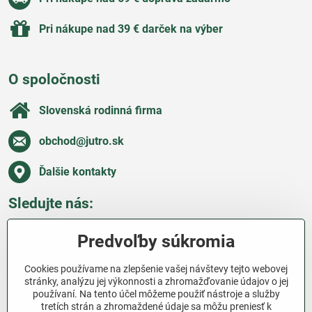
Pri nákupe nad 39 € darček na výber
O spoločnosti
Slovenská rodinná firma
obchod​@jutro​.sk
Ďalšie kontakty
Sledujte nás:
Facebook
Pinterest
Instagram
Blog
Predvoľby súkromia
Všetko o nákupe
Cookies používame na zlepšenie vašej návštevy tejto webovej
stránky, analýzu jej výkonnosti a zhromažďovanie údajov o jej
používaní. Na tento účel môžeme použiť nástroje a služby
Ďakujeme za podporu
tretích strán a zhromaždené údaje sa môžu preniesť k