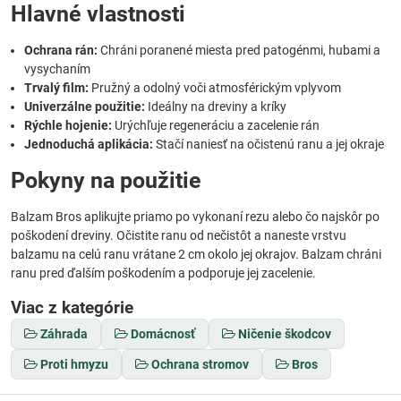
Hlavné vlastnosti
Ochrana rán:
Chráni poranené miesta pred patogénmi, hubami a
vysychaním
Trvalý film:
Pružný a odolný voči atmosférickým vplyvom
Univerzálne použitie:
Ideálny na dreviny a kríky
Rýchle hojenie:
Urýchľuje regeneráciu a zacelenie rán
Jednoduchá aplikácia:
Stačí naniesť na očistenú ranu a jej okraje
Pokyny na použitie
Balzam Bros aplikujte priamo po vykonaní rezu alebo čo najskôr po
poškodení dreviny. Očistite ranu od nečistôt a naneste vrstvu
balzamu na celú ranu vrátane 2 cm okolo jej okrajov. Balzam chráni
ranu pred ďalším poškodením a podporuje jej zacelenie.
Viac z kategórie
Záhrada
Domácnosť
Ničenie škodcov
Proti hmyzu
Ochrana stromov
Bros