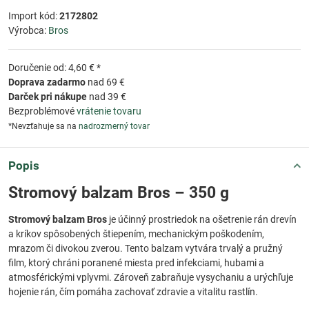
Import kód:
2172802
Výrobca:
Bros
Doručenie od: 4,60 € *
Doprava zadarmo
nad 69 €
Darček pri nákupe
nad 39 €
Bezproblémové
vrátenie tovaru
*Nevzťahuje sa na
nadrozmerný tovar
Popis
Stromový balzam Bros – 350 g
Stromový balzam Bros
je účinný prostriedok na ošetrenie rán drevín
a kríkov spôsobených štiepením, mechanickým poškodením,
mrazom či divokou zverou. Tento balzam vytvára trvalý a pružný
film, ktorý chráni poranené miesta pred infekciami, hubami a
atmosférickými vplyvmi. Zároveň zabraňuje vysychaniu a urýchľuje
hojenie rán, čím pomáha zachovať zdravie a vitalitu rastlín.