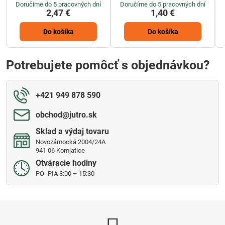
Doručíme do 5 pracovných dní
Doručíme do 5 pracovných dní
2,47 €
1,40 €
Do košíka
Do košíka
Potrebujete pomôcť s objednávkou?
+421 949 878 590
obchod​@jutro​.sk
Sklad a výdaj tovaru
Novozámocká 2004/24A
941 06 Komjatice
Otváracie hodiny
PO- PIA 8:00 – 15:30