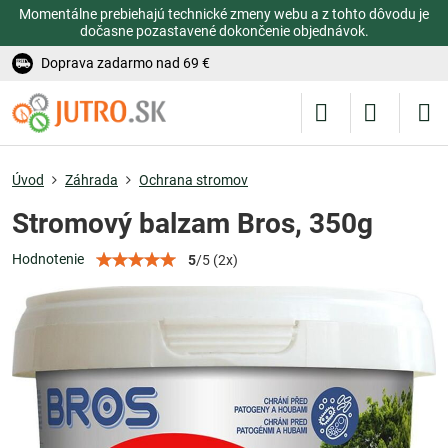
Momentálne prebiehajú technické zmeny webu a z tohto dôvodu je
dočasne pozastavené dokončenie objednávok.
Doprava zadarmo nad 69 €
Úvod
Záhrada
Ochrana stromov
Stromový balzam Bros, 350g
Hodnotenie
5
/
5
(
2
x)