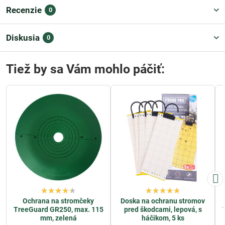
Recenzie
0
Diskusia
0
Tiež by sa Vám mohlo páčiť:
Ochrana na stromčeky
Doska na ochranu stromov
TreeGuard GR250, max. 115
pred škodcami, lepová, s
mm, zelená
háčikom, 5 ks