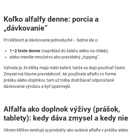
Koľko alfalfy denne: porcia a
„dávkovanie“
Pri klíčkoch je dávkovanie jednoduché – bežne ide o:
1–2 hrste denne
(napríklad do šalátu alebo na chlieb),
alebo menšie množstvo ako pravidelný „topping“.
Výhoda je, že klíčky majú málo kalórií, takže sa dajú používať často.
Zmysel má hlavne pravidelnosť. Ak používate alfalfu vo forme
prášku alebo doplnkov, tam už treba dodržiavať odporúčané
dávkovanie výrobcu a byť opatrnejší.
Alfalfa ako doplnok výživy (prášok,
tablety): kedy dáva zmysel a kedy nie
Okrem klíčkov existujú aj produkty ako sušená alfalfa v prášku alebo