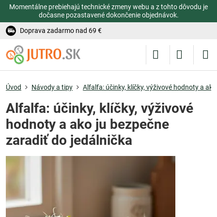
Momentálne prebiehajú technické zmeny webu a z tohto dôvodu je
dočasne pozastavené dokončenie objednávok.
Doprava zadarmo nad 69 €
Úvod
Návody a tipy
Alfalfa: účinky, klíčky, výživové hodnoty a ak
Alfalfa: účinky, klíčky, výživové
hodnoty a ako ju bezpečne
zaradiť do jedálnička