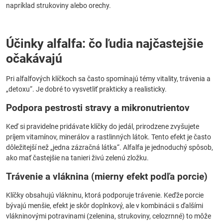
napríklad strukoviny alebo orechy.
Účinky alfalfa: čo ľudia najčastejšie
očakávajú
Pri alfalfových klíčkoch sa často spomínajú témy vitality, trávenia a
„detoxu“. Je dobré to vysvetliť prakticky a realisticky.
Podpora pestrosti stravy a mikronutrientov
Keď si pravidelne pridávate klíčky do jedál, prirodzene zvyšujete
príjem vitamínov, minerálov a rastlinných látok. Tento efekt je často
dôležitejší než „jedna zázračná látka“. Alfalfa je jednoduchý spôsob,
ako mať častejšie na tanieri živú zelenú zložku.
Trávenie a vláknina (mierny efekt podľa porcie)
Klíčky obsahujú vlákninu, ktorá podporuje trávenie. Keďže porcie
bývajú menšie, efekt je skôr doplnkový, ale v kombinácii s ďalšími
vlákninovými potravinami (zelenina, strukoviny, celozrnné) to môže