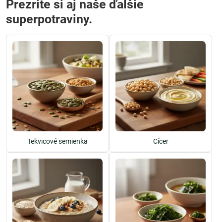
Prezrite si aj naše ďalšie
superpotraviny.
Tekvicové semienka
Cícer