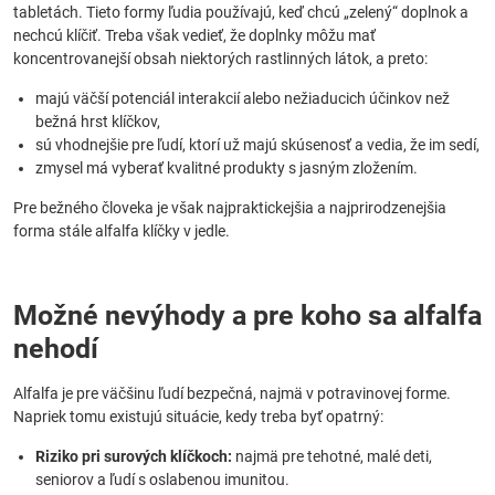
tabletách. Tieto formy ľudia používajú, keď chcú „zelený“ doplnok a
nechcú klíčiť. Treba však vedieť, že doplnky môžu mať
koncentrovanejší obsah niektorých rastlinných látok, a preto:
majú väčší potenciál interakcií alebo nežiaducich účinkov než
bežná hrst klíčkov,
sú vhodnejšie pre ľudí, ktorí už majú skúsenosť a vedia, že im sedí,
zmysel má vyberať kvalitné produkty s jasným zložením.
Pre bežného človeka je však najpraktickejšia a najprirodzenejšia
forma stále alfalfa klíčky v jedle.
Možné nevýhody a pre koho sa alfalfa
nehodí
Alfalfa je pre väčšinu ľudí bezpečná, najmä v potravinovej forme.
Napriek tomu existujú situácie, kedy treba byť opatrný:
Riziko pri surových klíčkoch:
najmä pre tehotné, malé deti,
seniorov a ľudí s oslabenou imunitou.