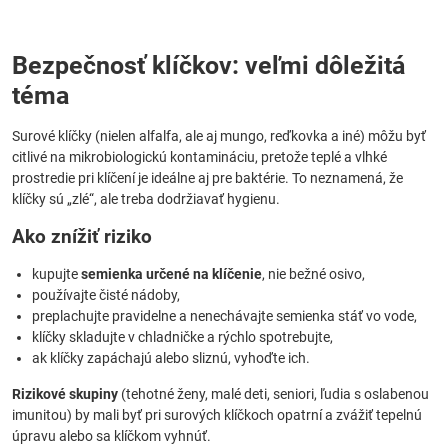
Bezpečnosť klíčkov: veľmi dôležitá
téma
Surové klíčky (nielen alfalfa, ale aj mungo, reďkovka a iné) môžu byť
citlivé na mikrobiologickú kontamináciu, pretože teplé a vlhké
prostredie pri klíčení je ideálne aj pre baktérie. To neznamená, že
klíčky sú „zlé“, ale treba dodržiavať hygienu.
Ako znížiť riziko
kupujte
semienka určené na klíčenie
, nie bežné osivo,
používajte čisté nádoby,
preplachujte pravidelne a nenechávajte semienka stáť vo vode,
klíčky skladujte v chladničke a rýchlo spotrebujte,
ak klíčky zapáchajú alebo sliznú, vyhoďte ich.
Rizikové skupiny
(tehotné ženy, malé deti, seniori, ľudia s oslabenou
imunitou) by mali byť pri surových klíčkoch opatrní a zvážiť tepelnú
úpravu alebo sa klíčkom vyhnúť.