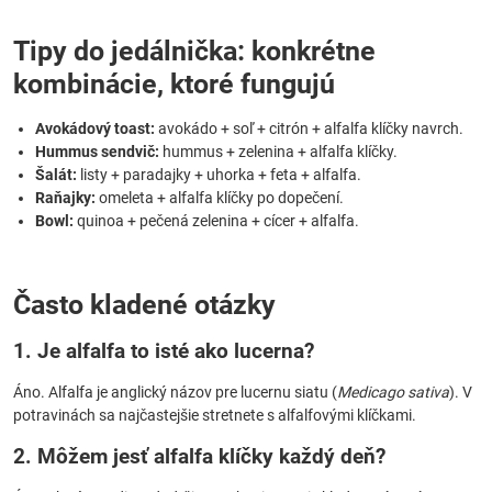
Tipy do jedálnička: konkrétne
kombinácie, ktoré fungujú
Avokádový toast:
avokádo + soľ + citrón + alfalfa klíčky navrch.
Hummus sendvič:
hummus + zelenina + alfalfa klíčky.
Šalát:
listy + paradajky + uhorka + feta + alfalfa.
Raňajky:
omeleta + alfalfa klíčky po dopečení.
Bowl:
quinoa + pečená zelenina + cícer + alfalfa.
Často kladené otázky
1. Je alfalfa to isté ako lucerna?
Áno. Alfalfa je anglický názov pre lucernu siatu (
Medicago sativa
). V
potravinách sa najčastejšie stretnete s alfalfovými klíčkami.
2. Môžem jesť alfalfa klíčky každý deň?