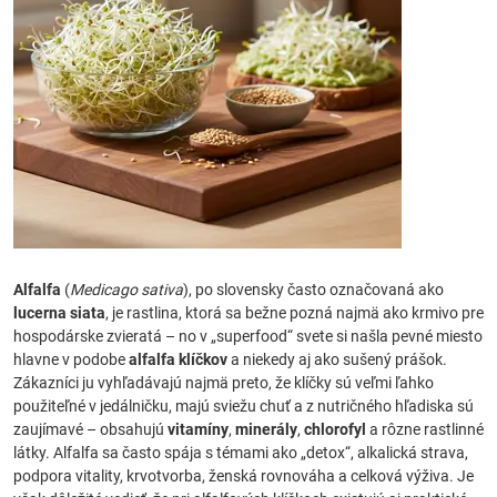
Alfalfa
(
Medicago sativa
), po slovensky často označovaná ako
lucerna siata
, je rastlina, ktorá sa bežne pozná najmä ako krmivo pre
hospodárske zvieratá – no v „superfood“ svete si našla pevné miesto
hlavne v podobe
alfalfa klíčkov
a niekedy aj ako sušený prášok.
Zákazníci ju vyhľadávajú najmä preto, že klíčky sú veľmi ľahko
použiteľné v jedálničku, majú sviežu chuť a z nutričného hľadiska sú
zaujímavé – obsahujú
vitamíny
,
minerály
,
chlorofyl
a rôzne rastlinné
látky. Alfalfa sa často spája s témami ako „detox“, alkalická strava,
podpora vitality, krvotvorba, ženská rovnováha a celková výživa. Je