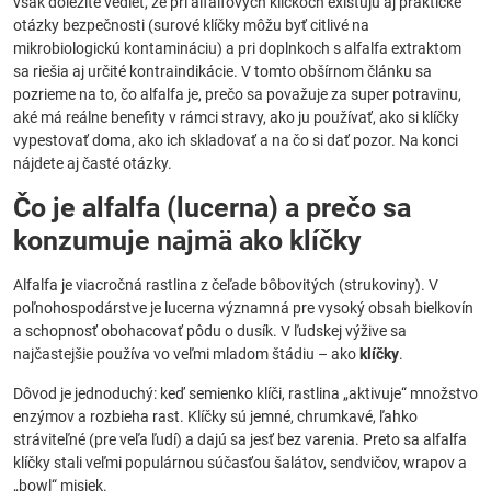
však dôležité vedieť, že pri alfalfových klíčkoch existujú aj praktické
otázky bezpečnosti (surové klíčky môžu byť citlivé na
mikrobiologickú kontamináciu) a pri doplnkoch s alfalfa extraktom
sa riešia aj určité kontraindikácie. V tomto obšírnom článku sa
pozrieme na to, čo alfalfa je, prečo sa považuje za super potravinu,
aké má reálne benefity v rámci stravy, ako ju používať, ako si klíčky
vypestovať doma, ako ich skladovať a na čo si dať pozor. Na konci
nájdete aj časté otázky.
Čo je alfalfa (lucerna) a prečo sa
konzumuje najmä ako klíčky
Alfalfa je viacročná rastlina z čeľade bôbovitých (strukoviny). V
poľnohospodárstve je lucerna významná pre vysoký obsah bielkovín
a schopnosť obohacovať pôdu o dusík. V ľudskej výžive sa
najčastejšie používa vo veľmi mladom štádiu – ako
klíčky
.
Dôvod je jednoduchý: keď semienko klíči, rastlina „aktivuje“ množstvo
enzýmov a rozbieha rast. Klíčky sú jemné, chrumkavé, ľahko
stráviteľné (pre veľa ľudí) a dajú sa jesť bez varenia. Preto sa alfalfa
klíčky stali veľmi populárnou súčasťou šalátov, sendvičov, wrapov a
„bowl“ misiek.