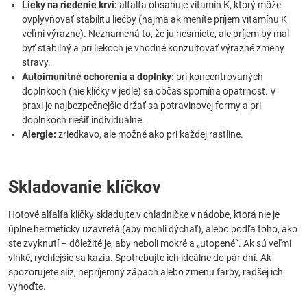
Lieky na riedenie krvi:
alfalfa obsahuje vitamín K, ktorý môže
ovplyvňovať stabilitu liečby (najmä ak meníte príjem vitamínu K
veľmi výrazne). Neznamená to, že ju nesmiete, ale príjem by mal
byť stabilný a pri liekoch je vhodné konzultovať výrazné zmeny
stravy.
Autoimunitné ochorenia a doplnky:
pri koncentrovaných
doplnkoch (nie klíčky v jedle) sa občas spomína opatrnosť. V
praxi je najbezpečnejšie držať sa potravinovej formy a pri
doplnkoch riešiť individuálne.
Alergie:
zriedkavo, ale možné ako pri každej rastline.
Skladovanie klíčkov
Hotové alfalfa klíčky skladujte v chladničke v nádobe, ktorá nie je
úplne hermeticky uzavretá (aby mohli dýchať), alebo podľa toho, ako
ste zvyknutí – dôležité je, aby neboli mokré a „utopené“. Ak sú veľmi
vlhké, rýchlejšie sa kazia. Spotrebujte ich ideálne do pár dní. Ak
spozorujete sliz, nepríjemný zápach alebo zmenu farby, radšej ich
vyhoďte.