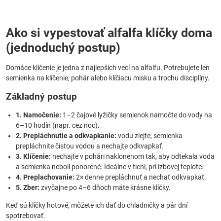
Ako si vypestovať alfalfa klíčky doma
(jednoduchý postup)
Domáce klíčenie je jedna z najlepších vecí na alfalfu. Potrebujete len
semienka na klíčenie, pohár alebo klíčiacu misku a trochu disciplíny.
Základný postup
1. Namočenie:
1–2 čajové lyžičky semienok namočte do vody na
6–10 hodín (napr. cez noc).
2. Prepláchnutie a odkvapkanie:
vodu zlejte, semienka
prepláchnite čistou vodou a nechajte odkvapkať.
3. Klíčenie:
nechajte v pohári naklonenom tak, aby odtekala voda
a semienka neboli ponorené. Ideálne v tieni, pri izbovej teplote.
4. Preplachovanie:
2× denne prepláchnuť a nechať odkvapkať.
5. Zber:
zvyčajne po 4–6 dňoch máte krásne klíčky.
Keď sú klíčky hotové, môžete ich dať do chladničky a pár dní
spotrebovať.