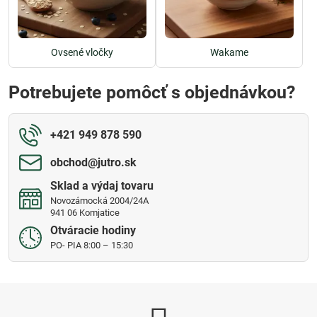
Ovsené vločky
Wakame
Potrebujete pomôcť s objednávkou?
+421 949 878 590
obchod​@jutro​.sk
Sklad a výdaj tovaru
Novozámocká 2004/24A
941 06 Komjatice
Otváracie hodiny
PO- PIA 8:00 – 15:30