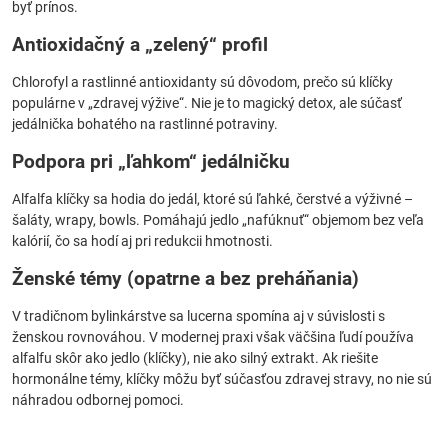
byť prínos.
Antioxidačný a „zelený“ profil
Chlorofyl a rastlinné antioxidanty sú dôvodom, prečo sú klíčky
populárne v „zdravej výžive“. Nie je to magický detox, ale súčasť
jedálnička bohatého na rastlinné potraviny.
Podpora pri „ľahkom“ jedálničku
Alfalfa klíčky sa hodia do jedál, ktoré sú ľahké, čerstvé a výživné –
šaláty, wrapy, bowls. Pomáhajú jedlo „nafúknuť“ objemom bez veľa
kalórií, čo sa hodí aj pri redukcii hmotnosti.
Ženské témy (opatrne a bez preháňania)
V tradičnom bylinkárstve sa lucerna spomína aj v súvislosti s
ženskou rovnováhou. V modernej praxi však väčšina ľudí používa
alfalfu skôr ako jedlo (klíčky), nie ako silný extrakt. Ak riešite
hormonálne témy, klíčky môžu byť súčasťou zdravej stravy, no nie sú
náhradou odbornej pomoci.