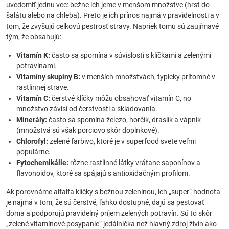
uvedomiť jednu vec: bežne ich jeme v menšom množstve (hrst do
šalátu alebo na chleba). Preto je ich prínos najmä v pravidelnosti a v
tom, že zvyšujú celkovú pestrosť stravy. Napriek tomu sú zaujímavé
tým, že obsahujú:
Vitamín K:
často sa spomína v súvislosti s klíčkami a zelenými
potravinami.
Vitamíny skupiny B:
v menších množstvách, typicky prítomné v
rastlinnej strave.
Vitamín C:
čerstvé klíčky môžu obsahovať vitamín C, no
množstvo závisí od čerstvosti a skladovania.
Minerály:
často sa spomína železo, horčík, draslík a vápnik
(množstvá sú však porciovo skôr doplnkové).
Chlorofyl:
zelené farbivo, ktoré je v superfood svete veľmi
populárne.
Fytochemikálie:
rôzne rastlinné látky vrátane saponínov a
flavonoidov, ktoré sa spájajú s antioxidačným profilom.
Ak porovnáme alfalfa klíčky s bežnou zeleninou, ich „super“ hodnota
je najmä v tom, že sú čerstvé, ľahko dostupné, dajú sa pestovať
doma a podporujú pravidelný príjem zelených potravín. Sú to skôr
„zelené vitamínové posypanie“ jedálnička než hlavný zdroj živín ako