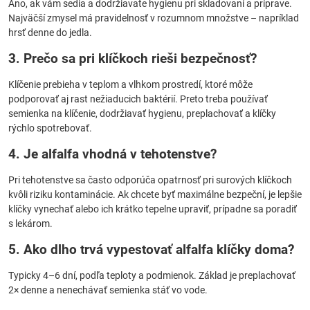
Áno, ak vám sedia a dodržiavate hygienu pri skladovaní a príprave.
Najväčší zmysel má pravidelnosť v rozumnom množstve – napríklad
hrsť denne do jedla.
3. Prečo sa pri klíčkoch rieši bezpečnosť?
Klíčenie prebieha v teplom a vlhkom prostredí, ktoré môže
podporovať aj rast nežiaducich baktérií. Preto treba používať
semienka na klíčenie, dodržiavať hygienu, preplachovať a klíčky
rýchlo spotrebovať.
4. Je alfalfa vhodná v tehotenstve?
Pri tehotenstve sa často odporúča opatrnosť pri surových klíčkoch
kvôli riziku kontaminácie. Ak chcete byť maximálne bezpeční, je lepšie
klíčky vynechať alebo ich krátko tepelne upraviť, prípadne sa poradiť
s lekárom.
5. Ako dlho trvá vypestovať alfalfa klíčky doma?
Typicky 4–6 dní, podľa teploty a podmienok. Základ je preplachovať
2× denne a nenechávať semienka stáť vo vode.