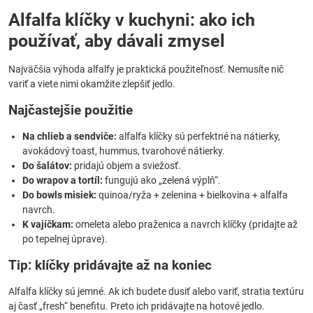
Alfalfa klíčky v kuchyni: ako ich
používať, aby dávali zmysel
Najväčšia výhoda alfalfy je praktická použiteľnosť. Nemusíte nič
variť a viete nimi okamžite zlepšiť jedlo.
Najčastejšie použitie
Na chlieb a sendviče:
alfalfa klíčky sú perfektné na nátierky,
avokádový toast, hummus, tvarohové nátierky.
Do šalátov:
pridajú objem a sviežosť.
Do wrapov a tortíl:
fungujú ako „zelená výplň“.
Do bowls misiek:
quinoa/ryža + zelenina + bielkovina + alfalfa
navrch.
K vajíčkam:
omeleta alebo praženica a navrch klíčky (pridajte až
po tepelnej úprave).
Tip: klíčky pridávajte až na koniec
Alfalfa klíčky sú jemné. Ak ich budete dusiť alebo variť, stratia textúru
aj časť „fresh“ benefitu. Preto ich pridávajte na hotové jedlo.