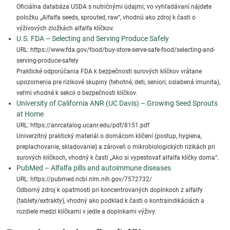
Oficiálna databáza USDA s nutričnými údajmi; vo vyhľadávaní nájdete
položku „Alfalfa seeds, sprouted, raw“, vhodnú ako zdroj k časti o
výživových zložkách alfalfa klíčkov.
U.S. FDA – Selecting and Serving Produce Safely
URL: https://www.fda.gov/food/buy-store-serve-safe-food/selecting-and-
serving-produce-safely
Praktické odporúčania FDA k bezpečnosti surových klíčkov vrátane
upozornenia pre rizikové skupiny (tehotné, deti, seniori, oslabená imunita),
veľmi vhodné k sekcii o bezpečnosti klíčkov.
University of California ANR (UC Davis) – Growing Seed Sprouts
at Home
URL: https://anrcatalog.ucanr.edu/pdf/8151.pdf
Univerzitný praktický materiál o domácom klíčení (postup, hygiena,
preplachovanie, skladovanie) a zároveň o mikrobiologických rizikách pri
surových klíčkoch, vhodný k časti „Ako si vypestovať alfalfa klíčky doma“.
PubMed – Alfalfa pills and autoimmune diseases
URL: https://pubmed.ncbi.nlm.nih.gov/7572732/
Odborný zdroj k opatrnosti pri koncentrovaných doplnkoch z alfalfy
(tablety/extrakty), vhodný ako podklad k časti o kontraindikáciách a
rozdiele medzi klíčkami v jedle a doplnkami výživy.