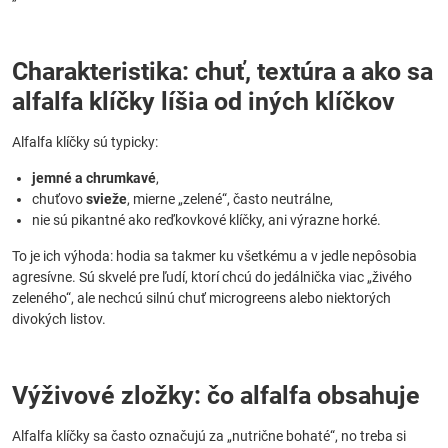
Charakteristika: chuť, textúra a ako sa
alfalfa klíčky líšia od iných klíčkov
Alfalfa klíčky sú typicky:
jemné a chrumkavé
,
chuťovo
svieže
, mierne „zelené“, často neutrálne,
nie sú pikantné ako reďkovkové klíčky, ani výrazne horké.
To je ich výhoda: hodia sa takmer ku všetkému a v jedle nepôsobia
agresívne. Sú skvelé pre ľudí, ktorí chcú do jedálnička viac „živého
zeleného“, ale nechcú silnú chuť microgreens alebo niektorých
divokých listov.
Výživové zložky: čo alfalfa obsahuje
Alfalfa klíčky sa často označujú za „nutrične bohaté“, no treba si