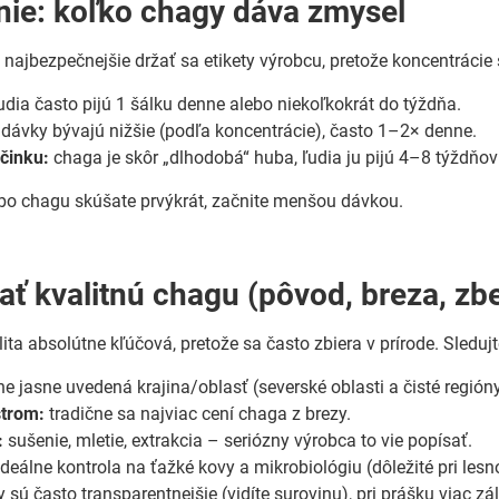
ie: koľko chagy dáva zmysel
 najbezpečnejšie držať sa etikety výrobcu, pretože koncentrácie sa
udia často pijú 1 šálku denne alebo niekoľkokrát do týždňa.
dávky bývajú nižšie (podľa koncentrácie), často 1–2× denne.
činku:
chaga je skôr „dlhodobá“ huba, ľudia ju pijú 4–8 týždňov 
alebo chagu skúšate prvýkrát, začnite menšou dávkou.
ť kvalitnú chagu (pôvod, breza, zber
lita absolútne kľúčová, pretože sa často zbiera v prírode. Sledujt
ne jasne uvedená krajina/oblasť (severské oblasti a čisté región
strom:
tradične sa najviac cení chaga z brezy.
:
sušenie, mletie, extrakcia – seriózny výrobca to vie popísať.
deálne kontrola na ťažké kovy a mikrobiológiu (dôležité pri les
 sú často transparentnejšie (vidíte surovinu), pri prášku viac zá