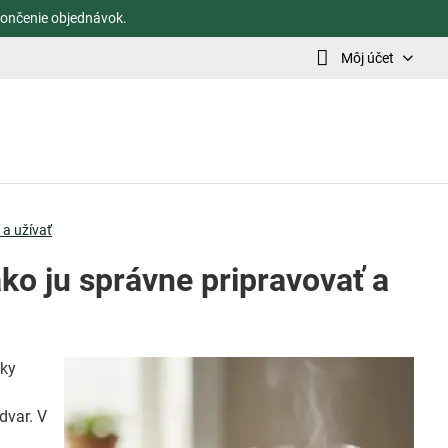
ončenie objednávok.
Môj účet
 a užívať
ako ju správne pripravovať a
sky
dvar. V