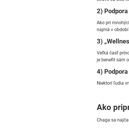
2) Podpora
Ako pri mnohých
najmä v období 
3) „Wellnes
Veľká časť príno
je benefit sám o
4) Podpora 
Niektorí ľudia v
Ako pripr
Chaga sa najčas