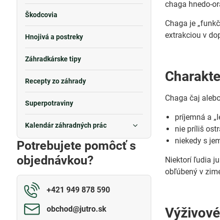
chaga hnedo-ora
Škodcovia
Chaga je „funkč
extrakciou v do
Hnojivá a postreky
Záhradkárske tipy
Charakte
Recepty zo záhrady
Chaga čaj alebo
Superpotraviny
príjemná a „l
Kalendár záhradných prác
nie príliš ostr
niekedy s j
Potrebujete pomôcť s
objednávkou?
Niektorí ľudia j
obľúbený v zime
+421 949 878 590
obchod​@jutro​.sk
Výživové