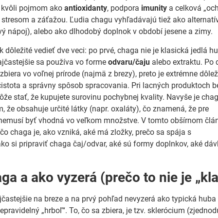
ä kvôli pojmom ako
antioxidanty
, podpora
imunity
a celková „oc
stresom a záťažou. Ľudia chagu vyhľadávajú tiež ako alternatí
vý nápoj), alebo ako dlhodobý doplnok v období jesene a zimy.
k dôležité vedieť dve veci: po prvé, chaga nie je klasická jedlá 
jčastejšie sa používa vo forme
odvaru/čaju
alebo extraktu. Po 
biera vo voľnej prírode (najmä z brezy), preto je extrémne dôlež
 čistota a správny spôsob spracovania. Pri lacných produktoch b
ôže stať, že kupujete surovinu pochybnej kvality. Navyše je cha
m, že obsahuje určité látky (napr. oxaláty), čo znamená, že pre
í nemusí byť vhodná vo veľkom množstve. V tomto obšírnom člá
 čo chaga je, ako vzniká, aké má zložky, prečo sa spája s
ako si pripraviť chaga čaj/odvar, aké sú formy doplnkov, aké dá
ga a ako vyzerá (prečo to nie je „kl
jčastejšie na breze a na prvý pohľad nevyzerá ako typická hub
nepravidelný „hrboľ“. To, čo sa zbiera, je tzv. sklerócium (zjed