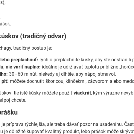
s),
,
rášok.
kúskov (tradičný odvar)
hagy, tradičný postup je:
lebo prepláchnuť:
rýchlo prepláchnite kúsky, aby ste odstránili 
u, nie variť naplno:
ideálne je udržiavať teplotu približne „horú
lho:
30–60 minút, niekedy aj dlhšie, aby nápoj stmavol.
 piť:
môžete dochutiť škoricou, klinčekmi, zázvorom alebo med
skov: tie isté kúsky môžete použiť
viackrát
, kým výrazne nevyb
nápoj chcete.
prášku
 je príprava rýchlejšia, ale treba dávať pozor na usadeninu. Čast
ku je dôležité kupovať kvalitný produkt, lebo prášok môže skrývať