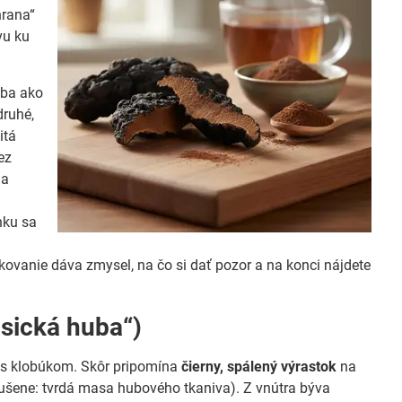
hrana“
vu ku
huba ako
druhé,
itá
ez
ga
nku sa
vkovanie dáva zmysel, na čo si dať pozor a na konci nájdete
asická huba“)
a s klobúkom. Skôr pripomína
čierny, spálený výrastok
na
nodušene: tvrdá masa hubového tkaniva). Z vnútra býva