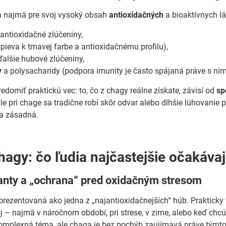
 najmä pre svoj vysoký obsah
antioxidačných
a bioaktívnych lá
antioxidačné zlúčeniny,
spieva k tmavej farbe a antioxidačnému profilu),
alšie hubové zlúčeniny,
y
a polysacharidy (podpora imunity je často spájaná práve s nim
edomiť praktickú vec: to, čo z chagy reálne získate, závisí od
sp
le pri chage sa tradične robí skôr odvar alebo dlhšie lúhovanie pri
va zásadná.
hagy: čo ľudia najčastejšie očakáva
danty a „ochrana“ pred oxidačným stresom
prezentovaná ako jedna z „najantioxidačnejších“ húb. Prakticky t
 – najmä v náročnom období, pri strese, v zime, alebo keď chc
 komplexná téma, ale chaga je bez pochýb zaujímavá práve týmt