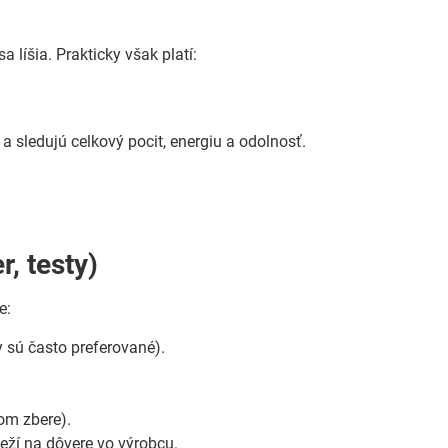
 líšia. Prakticky však platí:
a sledujú celkový pocit, energiu a odolnosť.
, testy)
e:
y sú často preferované).
nom zbere).
leží na dôvere vo výrobcu.