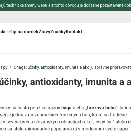
ajú technické zmeny webu a z tohto dôvodu je dočasne pozastavené dok
slá
Tip na darček
Zľavy
Značky
Kontakt
tipy
Chaga: účinky, antioxidanty, imunita a ako ju správne pripravovať
účinky, antioxidanty, imunita a 
ensky sa často používa názov
čaga
alebo „
brezová huba
“, latin
uus
) je jedna z najznámejších funkčných húb, ktorá sa tradične
 v severských a slovanských oblastiach ako „lesný čaj“ alebo o
och sa stala mimoriadne populárna aj v modernom svete super