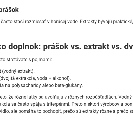
 prášok
, často stačí rozmiešať v horúcej vode. Extrakty bývajú praktické
o doplnok: prášok vs. extrakt vs. dv
sto stretávate s pojmami:
t
(vodný extrakt),
dvojitá extrakcia, voda + alkohol),
ia na polysacharidy alebo beta-glukány.
preto, že rôzne látky sa uvoľňujú v rôznych rozpúšťadlách. Vodný
kcia sa často spája s triterpénmi. Preto niektorí výrobcovia pon
idlo, ale pomáha to pochopiť, prečo sú extrakty rôzne a prečo sa