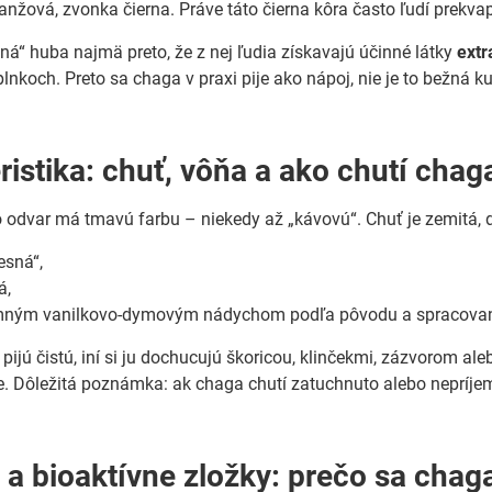
nžová, zvonka čierna. Práve táto čierna kôra často ľudí prekvap
ná“ huba najmä preto, že z nej ľudia získavajú účinné látky
extr
plnkoch. Preto sa chaga v praxi pije ako nápoj, nie je to bežná 
ristika: chuť, vôňa a ako chutí chag
 odvar má tmavú farbu – niekedy až „kávovú“. Chuť je zemitá, d
esná“,
á,
emným vanilkovo-dymovým nádychom podľa pôvodu a spracovan
u pijú čistú, iní si ju dochucujú škoricou, klinčekmi, zázvorom al
. Dôležitá poznámka: ak chaga chutí zatuchnuto alebo nepríjemne
 a bioaktívne zložky: prečo sa chaga