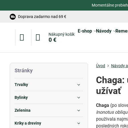
Momentálne prebieh
Doprava zadarmo nad 69 €
E-shop
Návody
Reme
Nákupný košík
0 €
Úvod
Návody a 
Stránky
Chaga: 
Trvalky
užívať
Bylinky
Chaga
(po slov
Zelenina
Inonotus obliq
používala najmä
Kríky a dreviny
posledných rok