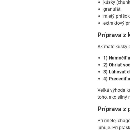
kúsky (chunk
granulát,
mletý prášok
extraktový p
Príprava z 
Ak máte kúsky c
1) Namočiť a
2) Ohriať vod
3) Lúhovať d
4) Precediť a
Veľká výhoda kú
toho, ako silný 
Príprava z 
Pri mletej chage
lúhuje. Pri práš