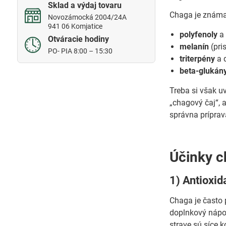
Sklad a výdaj tovaru
Chaga je známa
Novozámocká 2004/24A
941 06 Komjatice
polyfenoly
a 
Otváracie hodiny
melanín
(pri
PO- PIA 8:00 – 15:30
triterpény
a ď
beta-glukán
Treba si však uv
„chagový čaj“, a
správna prípra
Účinky c
1) Antioxi
Chaga je často 
doplnkový nápoj
strave sú síce