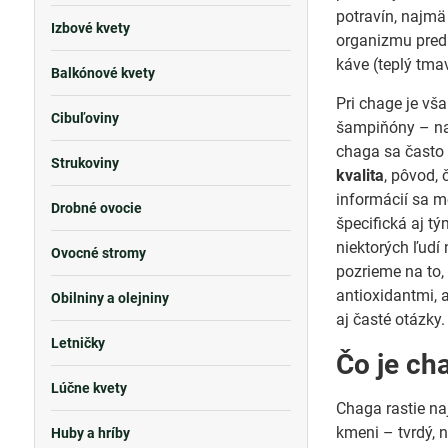
potravín, najm
Izbové kvety
organizmu pred 
káve (teplý tma
Balkónové kvety
Pri chage je vša
Cibuľoviny
šampiňóny – na
chaga sa často z
Strukoviny
kvalita
, pôvod,
informácií sa m
Drobné ovocie
špecifická aj tý
niektorých ľud
Ovocné stromy
pozrieme na to,
antioxidantmi, 
Obilniny a olejniny
aj časté otázky.
Letničky
Čo je cha
Lúčne kvety
Chaga rastie na
kmeni – tvrdý, 
Huby a hríby