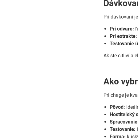
Dávkovan
Pri dávkovaní je
Pri odvare:
ľ
Pri extrakte:
Testovanie ú
Ak ste citliví 
Ako vybra
Pri chage je kva
Pôvod:
ideál
Hostiteľský 
Spracovanie
Testovanie:
i
Forma:
kúsky