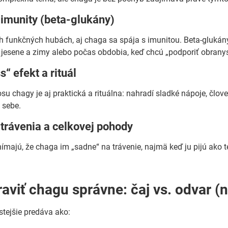
 imunity (beta-glukány)
 funkčných hubách, aj chaga sa spája s imunitou. Beta-glukány
jesene a zimy alebo počas obdobia, keď chcú „podporiť obrany
s“ efekt a rituál
su chagy je aj praktická a rituálna: nahradí sladké nápoje, člove
 sebe.
trávenia a celkovej pohody
nímajú, že chaga im „sadne“ na trávenie, najmä keď ju pijú ako te
aviť chagu správne: čaj vs. odvar (n
tejšie predáva ako: