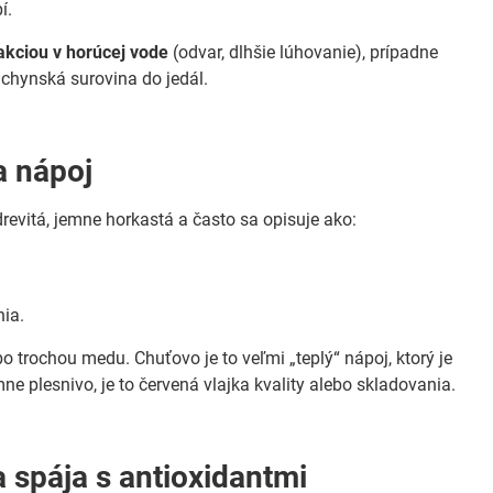
í.
akciou v horúcej vode
(odvar, dlhšie lúhovanie), prípadne
kuchynská surovina do jedál.
a nápoj
revitá, jemne horkastá a často sa opisuje ako:
ia.
ebo trochou medu. Chuťovo je to veľmi „teplý“ nápoj, ktorý je
 plesnivo, je to červená vlajka kvality alebo skladovania.
 spája s antioxidantmi