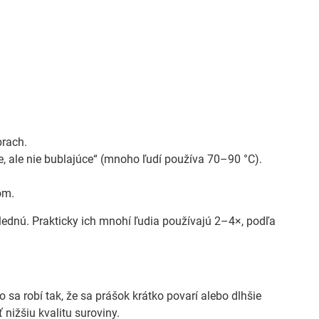
prach.
ce, ale nie bublajúce“ (mnoho ľudí používa 70–90 °C).
om.
lednú. Prakticky ich mnohí ľudia používajú 2–4×, podľa
o sa robí tak, že sa prášok krátko povarí alebo dlhšie
 nižšiu kvalitu suroviny.