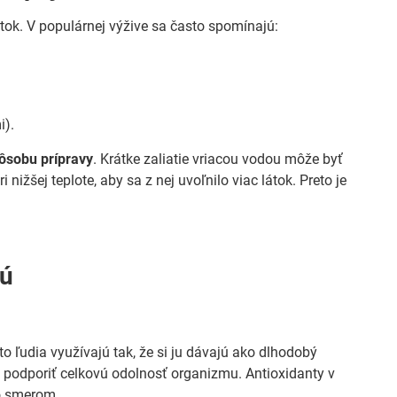
tok. V populárnej výžive sa často spomínajú:
i).
ôsobu prípravy
. Krátke zaliatie vriacou vodou môže byť
 nižšej teplote, aby sa z nej uvoľnilo viac látok. Preto je
jú
o ľudia využívajú tak, že si ju dávajú ako dlhodobý
ú podporiť celkovú odolnosť organizmu. Antioxidanty v
o smerom.