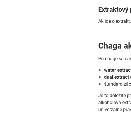
Extraktový
Ak ide o extrakt
Chaga ak
Pri chage sa ča
water extrac
dual extract
(
štandardizác
Je to dôležité 
alkoholová extra
univerzálne prav