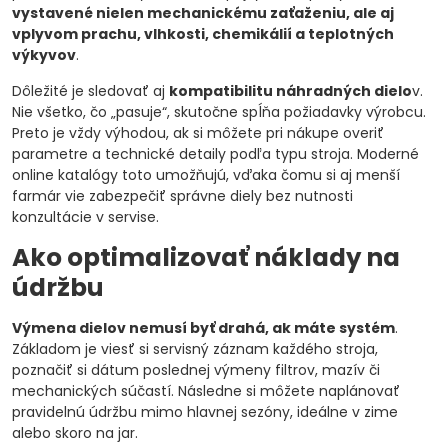
vystavené nielen mechanickému zaťaženiu, ale aj
vplyvom prachu, vlhkosti, chemikálií a teplotných
výkyvov
.
Dôležité je sledovať aj
kompatibilitu náhradných dielo
v.
Nie všetko, čo „pasuje“, skutočne spĺňa požiadavky výrobcu.
Preto je vždy výhodou, ak si môžete pri nákupe overiť
parametre a technické detaily podľa typu stroja. Moderné
online katalógy toto umožňujú, vďaka čomu si aj menší
farmár vie zabezpečiť správne diely bez nutnosti
konzultácie v servise.
Ako optimalizovať náklady na
údržbu
Výmena dielov nemusí byť drahá, ak máte systém
.
Základom je viesť si servisný záznam každého stroja,
poznačiť si dátum poslednej výmeny filtrov, mazív či
mechanických súčastí. Následne si môžete naplánovať
pravidelnú údržbu mimo hlavnej sezóny, ideálne v zime
alebo skoro na jar.