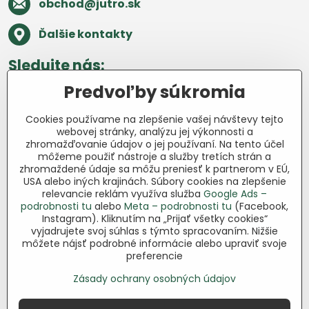
obchod​@jutro​.sk
Ďalšie kontakty
Sledujte nás:
Predvoľby súkromia
Facebook
Pinterest
Instagram
Blog
Cookies používame na zlepšenie vašej návštevy tejto
Všetko o nákupe
webovej stránky, analýzu jej výkonnosti a
zhromažďovanie údajov o jej používaní. Na tento účel
môžeme použiť nástroje a služby tretích strán a
Ďakujeme za podporu
zhromaždené údaje sa môžu preniesť k partnerom v EÚ,
USA alebo iných krajinách. Súbory cookies na zlepšenie
Sme slovenský e-shop bez dotácií​.
relevancie reklám využíva služba
Google Ads –
Fungujeme len vďaka vám – ľuďom, ktorí
podrobnosti tu
alebo
Meta – podrobnosti tu
(Facebook,
veria v poctivú prácu a lásku k pôde​. Každý
Instagram). Kliknutím na „Prijať všetky cookies“
vyjadrujete svoj súhlas s týmto spracovaním. Nižšie
nákup na Jutro​.sk nám pomáha pokračovať
môžete nájsť podrobné informácie alebo upraviť svoje
v tom, čo má zmysel – pomáhať
preferencie
záhradkárom zadarmo a srdcom​.
Zásady ochrany osobných údajov
©
2026
Copyright