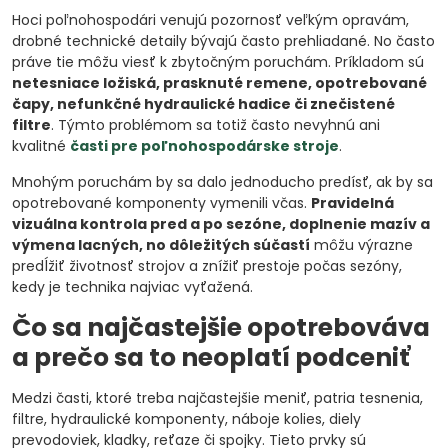
Hoci poľnohospodári venujú pozornosť veľkým opravám,
drobné technické detaily bývajú často prehliadané. No často
práve tie môžu viesť k zbytočným poruchám. Príkladom sú
netesniace ložiská, prasknuté remene, opotrebované
čapy, nefunkčné hydraulické hadice či znečistené
filtre
. Týmto problémom sa totiž často nevyhnú ani
kvalitné
časti pre poľnohospodárske stroje
.
Mnohým poruchám by sa dalo jednoducho predísť, ak by sa
opotrebované komponenty vymenili včas.
Pravidelná
vizuálna kontrola pred a po sezóne, doplnenie mazív a
výmena lacných, no dôležitých súčastí
môžu výrazne
predĺžiť životnosť strojov a znížiť prestoje počas sezóny,
kedy je technika najviac vyťažená.
Čo sa najčastejšie opotrebováva
a prečo sa to neoplatí podceniť
Medzi časti, ktoré treba najčastejšie meniť, patria tesnenia,
filtre, hydraulické komponenty, náboje kolies, diely
prevodoviek, kladky, reťaze či spojky. Tieto prvky sú