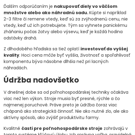
Ďalším odporúčaním je
nakupovať diely vo väčšom
množstve alebo ako náhradnú sadu.
Kúpte si napríklad
2–3 filtre či remene vtedy, keď sú za zvýhodnenú cenu, nie
vtedy, keď už ich potrebujete. Tým sa vyhnete panickému
zháňaniu počas žatvy alebo výsevu, keď je každá hodina
odstávky drahá.
Z dlhodobého hľadiska sa tiež oplatí
investovať do vyššej
kvality
. Hoci cena môže byť vyššia, životnosť a spoľahlivosť
komponentu býva násobne dlhšia než pri lacných
náhradách.
Údržba nadovšetko
V dnešnej dobe sa od poľnohospodárskej techniky očakáva
viac než len výkon. Stroje musia byť presné, rýchle a čo
najmenej poruchové. Práve preto je údržba čoraz viac
chápaná ako strategická činnosť. Nie ako nutné zlo, ale ako
aktívny spôsob, ako zvýšiť produktivitu farmy.
Kvalitné
časti pre poľnohospodárske stroje
zohrávajú v
tomto systéme kľúčovú úlohu. Ich správna voľba, pravidelná