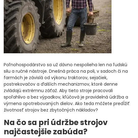
Poľnohospodárstvo sa už dávno nespolieha len na ľudskú
silu a ručné nástroje. Dnešná práca na poli, v sadoch či na
farmách je závislá od výkonu traktorov, sejačiek,
postrekovačov a ďalších mechanizmov, ktoré denne
zvládajú extrémnu záťaž. Aby tieto stroje pracovali
spoľahlivo a bez výpadkov, kľúčová je pravidelná údržba a
výmena opotrebovaných dielov. Ako teda môžete predĺžiť
životnosť strojov bez zbytočných nákladov?
Na čo sa pri údržbe strojov
najčastejšie zabúda?