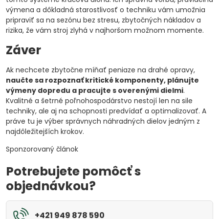
výmena a dôkladná starostlivosť o techniku vám umožnia
pripraviť sa na sezónu bez stresu, zbytočných nákladov a
rizika, že vám stroj zlyhá v najhoršom možnom momente.
Záver
Ak nechcete zbytočne míňať peniaze na drahé opravy,
naučte sa rozpoznať kritické komponenty, plánujte
výmeny dopredu a pracujte s overenými dielmi
.
Kvalitné a šetrné poľnohospodárstvo nestojí len na sile
techniky, ale aj na schopnosti predvídať a optimalizovať. A
práve tu je výber správnych náhradných dielov jedným z
najdôležitejších krokov.
Sponzorovaný článok
Potrebujete pomôcť s
objednávkou?
+421 949 878 590