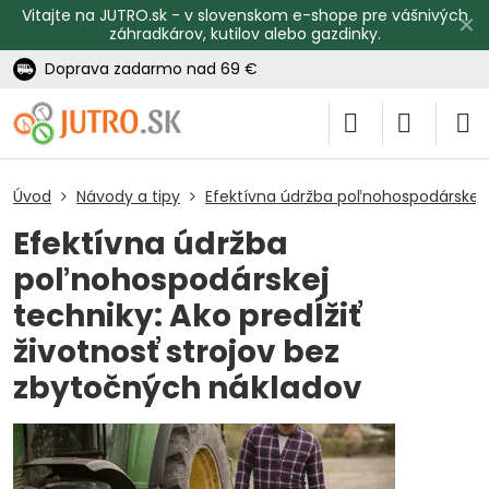
Vitajte na JUTRO.sk - v slovenskom e-shope pre vášnivých
✕
záhradkárov, kutilov alebo gazdinky.
Doprava zadarmo nad 69 €
Úvod
Návody a tipy
Efektívna údržba poľnohospodárskej t
Efektívna údržba
poľnohospodárskej
techniky: Ako predĺžiť
životnosť strojov bez
zbytočných nákladov