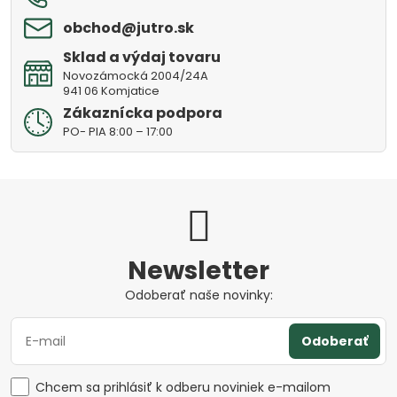
obchod​@jutro​.sk
Sklad a výdaj tovaru
Novozámocká 2004/24A
941 06 Komjatice
Zákaznícka podpora
PO- PIA 8:00 – 17:00
Newsletter
Odoberať naše novinky:
Odoberať
Chcem sa prihlásiť k odberu noviniek e-mailom