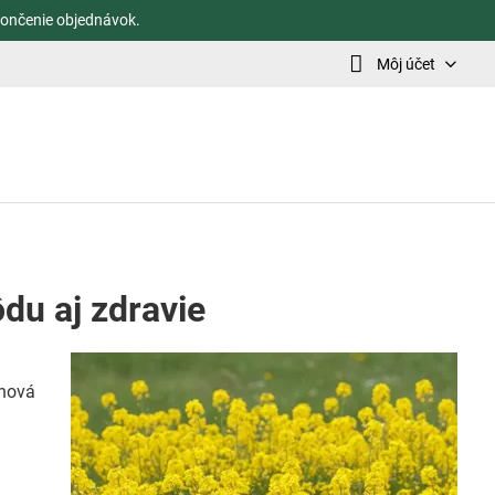
ončenie objednávok.
Môj účet
du aj zdravie
inová