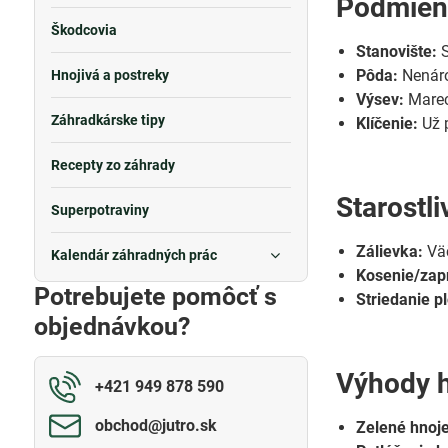
Podmien
Škodcovia
Stanovište:
S
Pôda:
Nenáro
Hnojivá a postreky
Výsev:
Marec
Záhradkárske tipy
Klíčenie:
Už p
Recepty zo záhrady
Starostl
Superpotraviny
Zálievka:
Väč
Kalendár záhradných prác
Kosenie/zap
Potrebujete pomôcť s
Striedanie pl
objednávkou?
Výhody h
+421 949 878 590
obchod​@jutro​.sk
Zelené hnoje