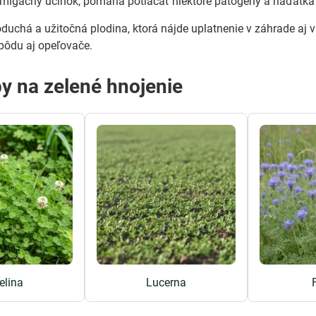
migačný účinok, pomáha potláčať niektoré patogény a háďatká
duchá a užitočná plodina, ktorá nájde uplatnenie v záhrade aj v
pôdu aj opeľovače.
py na zelené hnojenie
elina
Lucerna