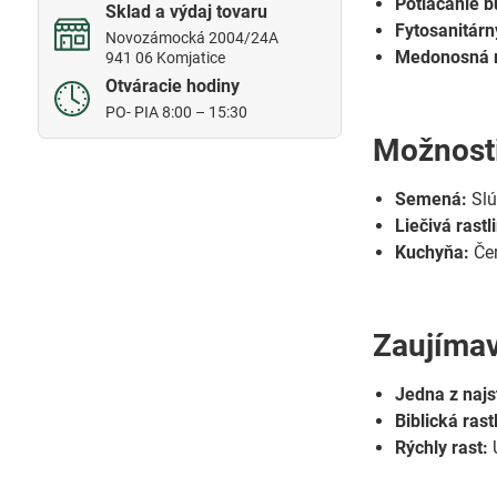
Potláčanie b
Sklad a výdaj tovaru
Fytosanitárn
Novozámocká 2004/24A
Medonosná r
941 06 Komjatice
Otváracie hodiny
PO- PIA 8:00 – 15:30
Možnosti
Semená:
Slú
Liečivá rastl
Kuchyňa:
Čer
Zaujímav
Jedna z najs
Biblická rast
Rýchly rast:
U