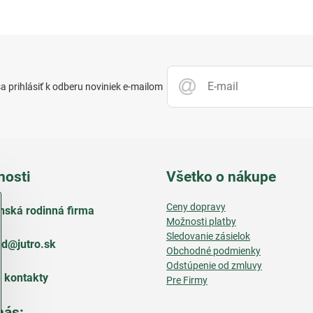
 prihlásiť k odberu noviniek e-mailom
nosti
Všetko o nákupe
Ceny dopravy
nská rodinná firma
Možnosti platby
Sledovanie zásielok
d​@jutro​.sk
Obchodné podmienky
Odstúpenie od zmluvy
e kontakty
Pre Firmy
nás: