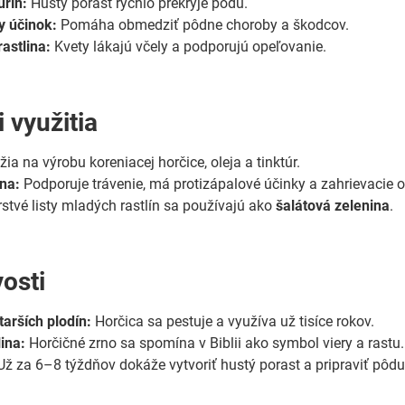
urín:
Hustý porast rýchlo prekryje pôdu.
y účinok:
Pomáha obmedziť pôdne choroby a škodcov.
astlina:
Kvety lákajú včely a podporujú opeľovanie.
 využitia
žia na výrobu koreniacej horčice, oleja a tinktúr.
ina:
Podporuje trávenie, má protizápalové účinky a zahrievacie o
stvé listy mladých rastlín sa používajú ako
šalátová zelenina
.
osti
tarších plodín:
Horčica sa pestuje a využíva už tisíce rokov.
lina:
Horčičné zrno sa spomína v Biblii ako symbol viery a rastu.
ž za 6–8 týždňov dokáže vytvoriť hustý porast a pripraviť pôdu 