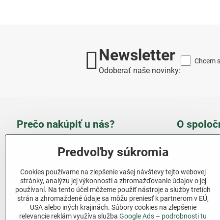
Newsletter
Chcem sa
Odoberať naše novinky:
Prečo nakúpiť u nás?
O spoloč
Takmer 100 % spokojných
Slove
Predvoľby súkromia
zákazníkov
obcho
Cookies používame na zlepšenie vašej návštevy tejto webovej
Nízka cena produktov - ušetríte
stránky, analýzu jej výkonnosti a zhromažďovanie údajov o jej
používaní. Na tento účel môžeme použiť nástroje a služby tretích
Ďalši
Rýchla komunikácia - mail
strán a zhromaždené údaje sa môžu preniesť k partnerom v EÚ,
USA alebo iných krajinách. Súbory cookies na zlepšenie
relevancie reklám využíva služba
Google Ads – podrobnosti tu
Sledujte 
Pri nákupe nad 69 € doprava