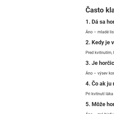
Často kl
1. Dá sa ho
Áno – mladé lis
2. Kedy je 
Pred kvitnutím, 
3. Je horči
Áno – výsev kon
4. Čo ak ju
Pri kvitnutí lák
5. Môže ho