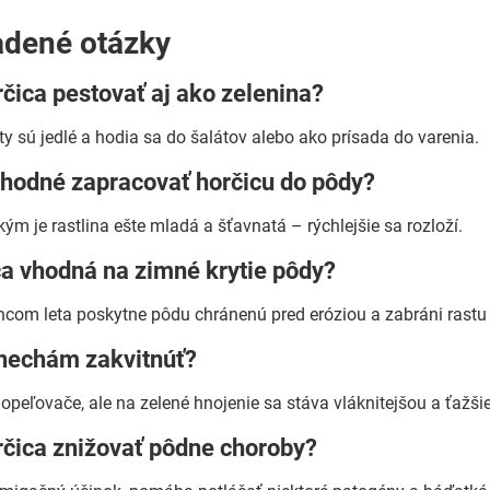
adené otázky
rčica pestovať aj ako zelenina?
ty sú jedlé a hodia sa do šalátov alebo ako prísada do varenia.
vhodné zapracovať horčicu do pôdy?
kým je rastlina ešte mladá a šťavnatá – rýchlejšie sa rozloží.
ca vhodná na zimné krytie pôdy?
com leta poskytne pôdu chránenú pred eróziou a zabráni rastu 
 nechám zakvitnúť?
a opeľovače, ale na zelené hnojenie sa stáva vláknitejšou a ťažši
rčica znižovať pôdne choroby?