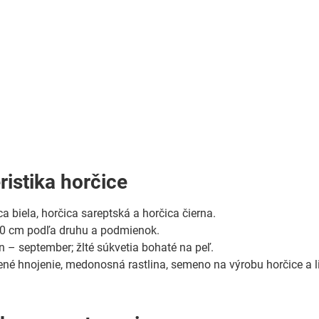
ristika horčice
a biela, horčica sareptská a horčica čierna.
 cm podľa druhu a podmienok.
 – september; žlté súkvetia bohaté na peľ.
né hnojenie, medonosná rastlina, semeno na výrobu horčice a li