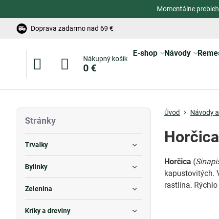
Momentálne prebieh
Doprava zadarmo nad 69 €
E-shop
Návody
Reme
Nákupný košík
0 €
Úvod
Návody a 
Stránky
Horčica
Trvalky
Horčica
(
Sinapi
Bylinky
kapustovitých.
rastlina. Rýchlo
Zelenina
Kríky a dreviny