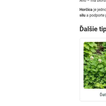
Áno – má biofu
Horčica
je jedno
silu
a podporte 
Ďalšie ti
Ďat