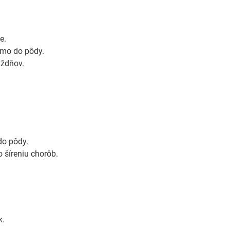
e.
amo do pôdy.
ýždňov.
do pôdy.
 šíreniu chorôb.
k.