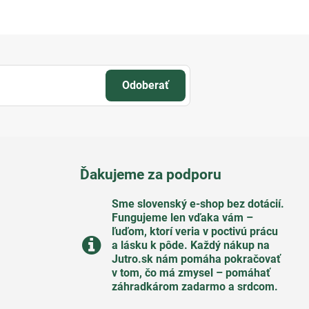
Odoberať
Ďakujeme za podporu
Sme slovenský e-shop bez dotácií​.
Fungujeme len vďaka vám –
ľuďom, ktorí veria v poctivú prácu
a lásku k pôde​. Každý nákup na
Jutro​.sk nám pomáha pokračovať
v tom, čo má zmysel – pomáhať
záhradkárom zadarmo a srdcom​.