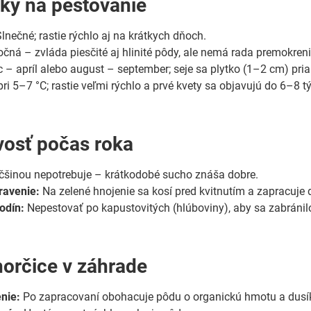
ky na pestovanie
lnečné; rastie rýchlo aj na krátkych dňoch.
čná – zvláda piesčité aj hlinité pôdy, ale nemá rada premokreni
 – apríl alebo august – september; seje sa plytko (1–2 cm) pri
ri 5–7 °C; rastie veľmi rýchlo a prvé kvety sa objavujú do 6–8 t
ivosť počas roka
šinou nepotrebuje – krátkodobé sucho znáša dobre.
ravenie:
Na zelené hnojenie sa kosí pred kvitnutím a zapracuje 
odín:
Nepestovať po kapustovitých (hlúboviny), aby sa zabránilo
orčice v záhrade
nie:
Po zapracovaní obohacuje pôdu o organickú hmotu a dusí