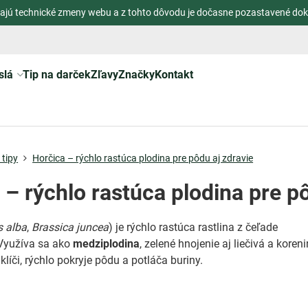
ajú technické zmeny webu a z tohto dôvodu je dočasne pozastavené dok
slá
Tip na darček
Zľavy
Značky
Kontakt
tipy
Horčica – rýchlo rastúca plodina pre pôdu aj zdravie
 – rýchlo rastúca plodina pre pô
s alba
,
Brassica juncea
) je rýchlo rastúca rastlina z čeľade
 Využíva sa ako
medziplodina
, zelené hnojenie aj liečivá a koren
 klíči, rýchlo pokryje pôdu a potláča buriny.