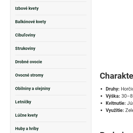
Izbové kvety
Balkónové kvety
Cibuľoviny
Strukoviny
Drobné ovocie
Charakte
Ovocné stromy
Obilniny a olejniny
Druhy:
Horčic
Výška:
30–80
Letničky
Kvitnutie:
Jún
Využitie:
Zele
Lúčne kvety
Huby a hríby