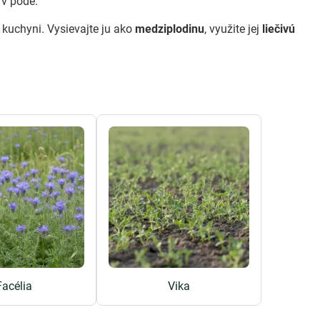
 v pôde.
 kuchyni. Vysievajte ju ako
medziplodinu
, využite jej
liečivú
Facélia
Vika