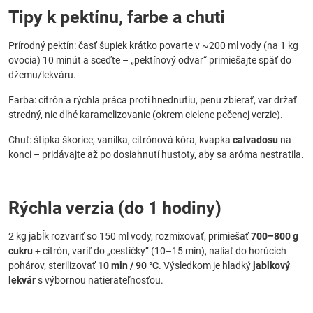
Tipy k pektínu, farbe a chuti
Prírodný pektín: časť šupiek krátko povarte v ~200 ml vody (na 1 kg
ovocia) 10 minút a sceďte – „pektínový odvar“ primiešajte späť do
džemu/lekváru.
Farba: citrón a rýchla práca proti hnednutiu, penu zbierať, var držať
stredný, nie dlhé karamelizovanie (okrem cielene pečenej verzie).
Chuť: štipka škorice, vanilka, citrónová kôra, kvapka
calvadosu
na
konci – pridávajte až po dosiahnutí hustoty, aby sa aróma nestratila.
Rýchla verzia (do 1 hodiny)
2 kg jabĺk rozvariť so 150 ml vody, rozmixovať, primiešať
700–800 g
cukru
+ citrón, variť do „cestičky“ (10–15 min), naliať do horúcich
pohárov, sterilizovať
10 min / 90 °C
. Výsledkom je hladký
jablkový
lekvár
s výbornou natierateľnosťou.