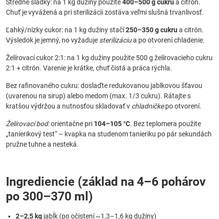
Stredne sladký: na 1 kg dužiny použite
400–500 g cukru
a citrón.
Chuť je vyvážená a pri sterilizácii zostáva veľmi slušná trvanlivosť.
Ľahký/nízky cukor: na 1 kg dužiny stačí
250–350 g cukru
a citrón.
Výsledok je jemný, no vyžaduje
sterilizáciu
a po otvorení chladenie.
Želírovací cukor 2:1: na 1 kg dužiny použite 500 g želírovacieho cukru
2:1 + citrón. Varenie je krátke, chuť čistá a práca rýchla.
Bez rafinovaného cukru: doslaďte redukovanou jablkovou šťavou
(uvarenou na sirup) alebo medom (max. 1/3 cukru). Rátajte s
kratšou výdržou a nutnosťou skladovať v
chladničke
po otvorení.
Želírovací bod:
orientačne pri
104–105 °C
. Bez teplomera použite
„tanierikový test“ – kvapka na studenom tanieriku po pár sekundách
pružne tuhne a nesteká.
Ingrediencie (základ na 4–6 pohárov
po 300–370 ml)
2–2,5 kg
jabĺk (po očistení ~1,3–1,6 kg dužiny)