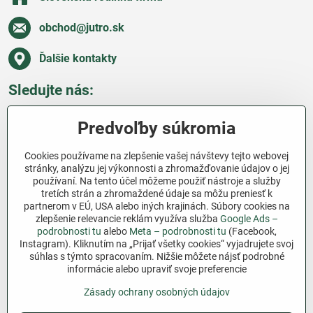
obchod​@jutro​.sk
Ďalšie kontakty
Sledujte nás:
Facebook
Pinterest
Instagram
Blog
Predvoľby súkromia
Všetko o nákupe
Cookies používame na zlepšenie vašej návštevy tejto webovej
stránky, analýzu jej výkonnosti a zhromažďovanie údajov o jej
používaní. Na tento účel môžeme použiť nástroje a služby
Ďakujeme za podporu
tretích strán a zhromaždené údaje sa môžu preniesť k
partnerom v EÚ, USA alebo iných krajinách. Súbory cookies na
Sme slovenský e-shop bez dotácií​. Fungujeme len
zlepšenie relevancie reklám využíva služba
Google Ads –
vďaka vám – ľuďom, ktorí veria v poctivú prácu a
podrobnosti tu
alebo
Meta – podrobnosti tu
(Facebook,
Instagram). Kliknutím na „Prijať všetky cookies“ vyjadrujete svoj
lásku k pôde​. Každý nákup na Jutro​.sk nám pomáha
súhlas s týmto spracovaním. Nižšie môžete nájsť podrobné
pokračovať v tom, čo má zmysel – pomáhať
informácie alebo upraviť svoje preferencie
záhradkárom zadarmo a srdcom​.
Zásady ochrany osobných údajov