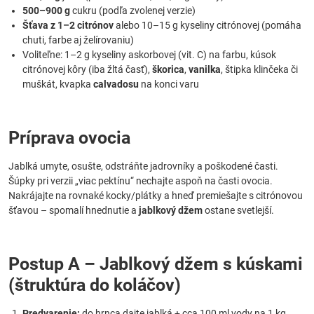
500–900 g
cukru (podľa zvolenej verzie)
Šťava z 1–2 citrónov
alebo 10–15 g kyseliny citrónovej (pomáha
chuti, farbe aj želírovaniu)
Voliteľne: 1–2 g kyseliny askorbovej (vit. C) na farbu, kúsok
citrónovej kôry (iba žltá časť),
škorica
,
vanilka
, štipka klinčeka či
muškát, kvapka
calvadosu
na konci varu
Príprava ovocia
Jablká umyte, osušte, odstráňte jadrovníky a poškodené časti.
Šúpky pri verzii „viac pektínu“ nechajte aspoň na časti ovocia.
Nakrájajte na rovnaké kocky/plátky a hneď premiešajte s citrónovou
šťavou – spomalí hnednutie a
jablkový džem
ostane svetlejší.
Postup A – Jablkový džem s kúskami
(štruktúra do koláčov)
Predvarenie:
do hrnca dajte jablká + cca 100 ml vody na 1 kg