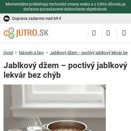
Momentálne prebiehajú technické zmeny webu a z tohto dôvodu je
dočasne pozastavené dokončenie objednávok.
Doprava zadarmo nad 69 €
Úvod
Návody a tipy
Jablkový džem – poctivý jablkový lekvár bez
Jablkový džem – poctivý jablkový
lekvár bez chýb