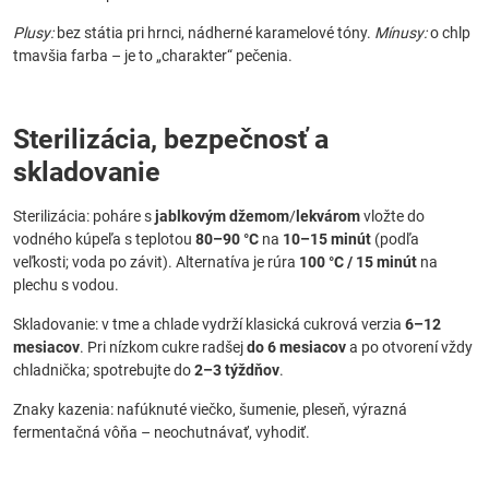
Plusy:
bez státia pri hrnci, nádherné karamelové tóny.
Mínusy:
o chlp
tmavšia farba – je to „charakter“ pečenia.
Sterilizácia, bezpečnosť a
skladovanie
Sterilizácia: poháre s
jablkovým džemom
/
lekvárom
vložte do
vodného kúpeľa s teplotou
80–90 °C
na
10–15 minút
(podľa
veľkosti; voda po závit). Alternatíva je rúra
100 °C / 15 minút
na
plechu s vodou.
Skladovanie: v tme a chlade vydrží klasická cukrová verzia
6–12
mesiacov
. Pri nízkom cukre radšej
do 6 mesiacov
a po otvorení vždy
chladnička; spotrebujte do
2–3 týždňov
.
Znaky kazenia: nafúknuté viečko, šumenie, pleseň, výrazná
fermentačná vôňa – neochutnávať, vyhodiť.