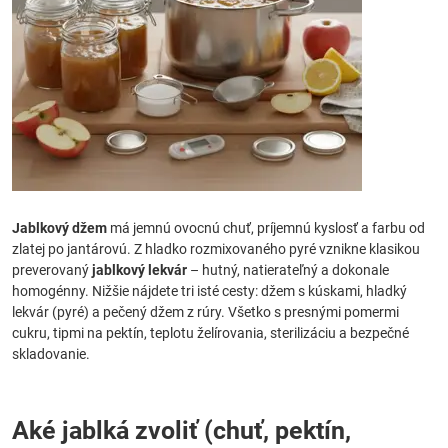
Jablkový džem
má jemnú ovocnú chuť, príjemnú kyslosť a farbu od
zlatej po jantárovú. Z hladko rozmixovaného pyré vznikne klasikou
preverovaný
jablkový lekvár
– hutný, natierateľný a dokonale
homogénny. Nižšie nájdete tri isté cesty: džem s kúskami, hladký
lekvár (pyré) a pečený džem z rúry. Všetko s presnými pomermi
cukru, tipmi na pektín, teplotu želírovania, sterilizáciu a bezpečné
skladovanie.
Aké jablká zvoliť (chuť, pektín,