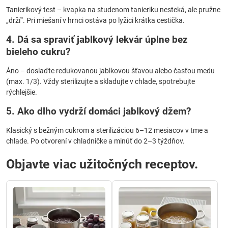
Tanierikový test – kvapka na studenom tanieriku nesteká, ale pružne
„drží“. Pri miešaní v hrnci ostáva po lyžici krátka cestička.
4. Dá sa spraviť
jablkový lekvár
úplne bez
bieleho cukru?
Áno – doslaďte redukovanou jablkovou šťavou alebo časťou medu
(max. 1/3). Vždy sterilizujte a skladujte v chlade, spotrebujte
rýchlejšie.
5. Ako dlho vydrží domáci
jablkový džem
?
Klasický s bežným cukrom a sterilizáciou 6–12 mesiacov v tme a
chlade. Po otvorení v chladničke a minúť do 2–3 týždňov.
Objavte viac užitočných receptov.