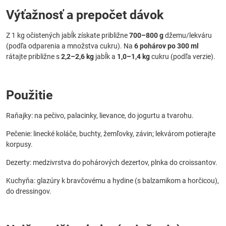
Výťažnosť a prepočet dávok
Z 1 kg očistených jabĺk získate približne
700–800 g
džemu/lekváru
(podľa odparenia a množstva cukru). Na
6 pohárov po 300 ml
rátajte približne s
2,2–2,6 kg
jabĺk a
1,0–1,4 kg
cukru (podľa verzie).
Použitie
Raňajky: na pečivo, palacinky, lievance, do jogurtu a tvarohu.
Pečenie: linecké koláče, buchty, žemľovky, závin; lekvárom potierajte
korpusy.
Dezerty: medzivrstva do pohárových dezertov, plnka do croissantov.
Kuchyňa: glazúry k bravčovému a hydine (s balzamikom a horčicou),
do dressingov.