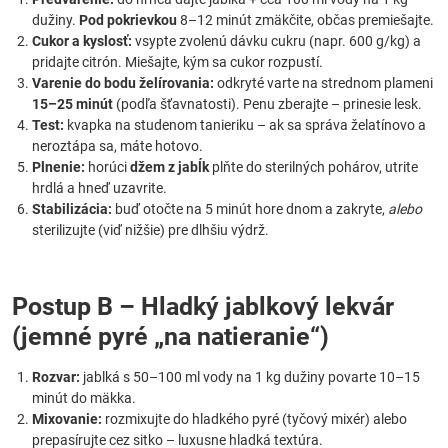
dužiny.
Pod pokrievkou
8–12 minút zmäkčite, občas premiešajte.
Cukor a kyslosť:
vsypte zvolenú dávku cukru (napr. 600 g/kg) a
pridajte citrón. Miešajte, kým sa cukor rozpustí.
Varenie do bodu želírovania:
odkryté varte na strednom plameni
15–25 minút
(podľa šťavnatosti). Penu zberajte – prinesie lesk.
Test:
kvapka na studenom tanieriku – ak sa správa želatínovo a
neroztápa sa, máte hotovo.
Plnenie:
horúci
džem z jabĺk
plňte do sterilných pohárov, utrite
hrdlá a hneď uzavrite.
Stabilizácia:
buď otočte na 5 minút hore dnom a zakryte,
alebo
sterilizujte (viď nižšie) pre dlhšiu výdrž.
Postup B – Hladký jablkový lekvár
(jemné pyré „na natieranie“)
Rozvar:
jablká s 50–100 ml vody na 1 kg dužiny povarte 10–15
minút do mäkka.
Mixovanie:
rozmixujte do hladkého pyré (tyčový mixér) alebo
prepasírujte cez sitko – luxusne hladká textúra.