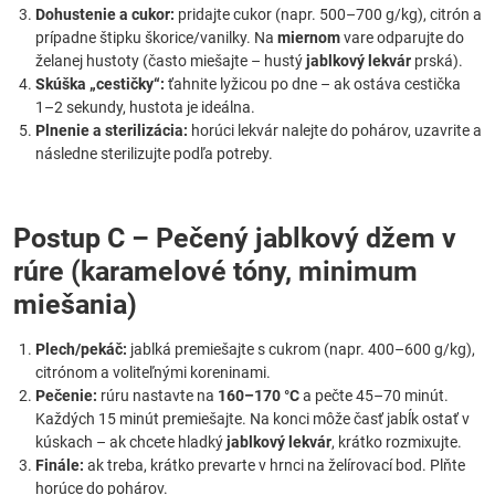
Dohustenie a cukor:
pridajte cukor (napr. 500–700 g/kg), citrón a
prípadne štipku škorice/vanilky. Na
miernom
vare odparujte do
želanej hustoty (často miešajte – hustý
jablkový lekvár
prská).
Skúška „cestičky“:
ťahnite lyžicou po dne – ak ostáva cestička
1–2 sekundy, hustota je ideálna.
Plnenie a sterilizácia:
horúci lekvár nalejte do pohárov, uzavrite a
následne sterilizujte podľa potreby.
Postup C – Pečený jablkový džem v
rúre (karamelové tóny, minimum
miešania)
Plech/pekáč:
jablká premiešajte s cukrom (napr. 400–600 g/kg),
citrónom a voliteľnými koreninami.
Pečenie:
rúru nastavte na
160–170 °C
a pečte 45–70 minút.
Každých 15 minút premiešajte. Na konci môže časť jabĺk ostať v
kúskach – ak chcete hladký
jablkový lekvár
, krátko rozmixujte.
Finále:
ak treba, krátko prevarte v hrnci na želírovací bod. Plňte
horúce do pohárov.