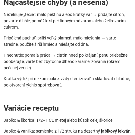
Najčastejšie chyby (a riešenia)
Neželíruje/„tečie“: málo pektínu alebo krátky var → pridajte citrón,
povarte dlhšie, pomôžte si pektínovým odvarom alebo želírovacím
cukrom.
Pripálená pachuť: príliš veľký plameň, málo miešania → varte
stredne, použite širší hrniec a miešajte od dna.
Hnednutie: pomalá práca → citrón hneď po krájaní, penu priebežne
odoberajte, varte bez zbytočne dlhého karamelizovania (okrem
pečenej verzie).
Krátka výdrž pri nízkom cukre: vždy sterilizovať a skladovať chladné;
po otvorení rýchlo spotrebovať.
Variácie receptu
Jablko & škorica: 1/2–1 ČL mletej alebo kúsok celej škorice.
Jablko & vanilka: semienka z 1/2 struku na dezertný
jablkový lekvár
.