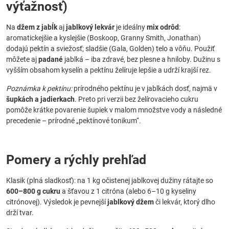
výťažnosť)
Na
džem z jabĺk
aj
jablkový lekvár
je ideálny
mix odrôd
:
aromatickejšie a kyslejšie (Boskoop, Granny Smith, Jonathan)
dodajú pektín a sviežosť; sladšie (Gala, Golden) telo a vôňu. Použiť
môžete aj
padané
jablká – iba zdravé, bez plesne a hniloby. Dužinu s
vyšším obsahom kyselín a pektínu želíruje lepšie a udrží krajší rez.
Poznámka k pektínu:
prírodného pektínu je v jablkách dosť, najmä v
šupkách a jadierkach
. Preto pri verzii bez želírovacieho cukru
pomôže krátke povarenie šupiek v malom množstve vody a následné
precedenie – prírodné „pektínové tonikum“.
Pomery a rýchly prehľad
Klasik (plná sladkosť): na 1 kg očistenej jablkovej dužiny rátajte so
600–800 g cukru
a šťavou z 1 citróna (alebo 6–10 g kyseliny
citrónovej). Výsledok je pevnejší
jablkový džem
či lekvár, ktorý dlho
drží tvar.