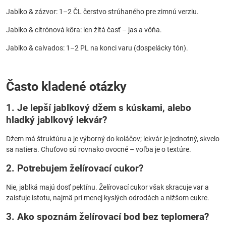
Jablko & zázvor: 1–2 ČL čerstvo strúhaného pre zimnú verziu.
Jablko & citrónová kôra: len žltá časť – jas a vôňa.
Jablko & calvados: 1–2 PL na konci varu (dospelácky tón).
Často kladené otázky
1. Je lepší
jablkový džem
s kúskami, alebo
hladký
jablkový lekvár
?
Džem má štruktúru a je výborný do koláčov; lekvár je jednotný, skvelo
sa natiera. Chuťovo sú rovnako ovocné – voľba je o textúre.
2. Potrebujem želírovací cukor?
Nie, jablká majú dosť pektínu. Želírovací cukor však skracuje var a
zaisťuje istotu, najmä pri menej kyslých odrodách a nižšom cukre.
3. Ako spoznám želírovací bod bez teplomera?