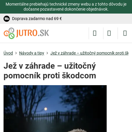
Momentálne prebiehajú technické zmeny webu a z tohto dôvodu je
dočasne pozastavené dokončenie objednávok.
Doprava zadarmo nad 69 €
Úvod
Návody a tipy
Jež v záhrade – užitočný pomocník proti š
Jež v záhrade – užitočný
pomocník proti škodcom