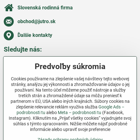
Slovenská rodinná firma
obchod​@jutro​.sk
Ďalšie kontakty
Sledujte nás:
Facebook
Pinterest
Instagram
Blog
Predvoľby súkromia
Všetko o nákupe
Cookies používame na zlepšenie vašej návštevy tejto webovej
stránky, analýzu jej výkonnosti a zhromažďovanie údajov o jej
používaní. Na tento účel môžeme použiť nástroje a služby
Ďakujeme za podporu
tretích strán a zhromaždené údaje sa môžu preniesť k
partnerom v EÚ, USA alebo iných krajinách. Súbory cookies na
Sme slovenský e-shop bez dotácií​. Fungujeme len
zlepšenie relevancie reklám využíva služba
Google Ads –
vďaka vám – ľuďom, ktorí veria v poctivú prácu a
podrobnosti tu
alebo
Meta – podrobnosti tu
(Facebook,
Instagram). Kliknutím na „Prijať všetky cookies“ vyjadrujete svoj
lásku k pôde​. Každý nákup na Jutro​.sk nám pomáha
súhlas s týmto spracovaním. Nižšie môžete nájsť podrobné
pokračovať v tom, čo má zmysel – pomáhať
informácie alebo upraviť svoje preferencie
záhradkárom zadarmo a srdcom​.
Zásady ochrany osobných údajov