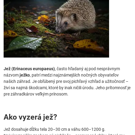
Jež (Erinaceus europaeus)
, často hľadaný aj pod nesprávnym
názvom
ježko
, patrí medzi najznámejších nočných obyvateľov
našich záhrad. Je obľúbený pre svoj pichľavý vzhľad a užitočnosť –
živí sa najmä škodcami, ktoré by inak ničili úrodu. Jeho prítomnosť je
pre záhradkárov veľkým prínosom.
Ako vyzerá jež?
Jež dosahuje dĺžku tela 20–30 cm a váhu 600–1200 g.