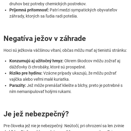
druhov bez potreby chemických postrekov.
Príjemná prítomnosť:
Patrí medzi sympatických obyvateľov
záhrady, ktorých sa ľudia radi potešia.
Negatíva ježov v záhrade
Hoci sú ježkovia väčšinou vítaní, občas môžu mať aj tienistú stránku:
Konzumujú aj užitočný hmyz:
Okrem škodcov môžu zožrať aj
dážďovky či chrobáky, ktoré sú prospešné.
Riziko pre hydinu:
Vzácne prípady ukazujú, že môžu požrať
vajíčka alebo veľmi malé kuriatka.
Parazity:
Jež môže prenášať kliešte a blchy, preto je potrebné s
ním nemanipulovať holými rukami.
Je jež nebezpečný?
Pre človeka jež nie je nebezpečný. Neútočí, pri ohrození sa len zvinie