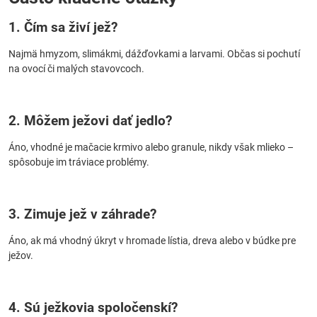
1. Čím sa živí jež?
Najmä hmyzom, slimákmi, dážďovkami a larvami. Občas si pochutí
na ovocí či malých stavovcoch.
2. Môžem ježovi dať jedlo?
Áno, vhodné je mačacie krmivo alebo granule, nikdy však mlieko –
spôsobuje im tráviace problémy.
3. Zimuje jež v záhrade?
Áno, ak má vhodný úkryt v hromade lístia, dreva alebo v búdke pre
ježov.
4. Sú ježkovia spoločenskí?