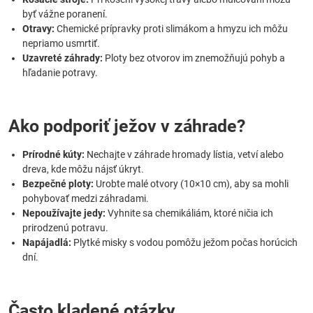
byť vážne poranení.
Otravy:
Chemické prípravky proti slimákom a hmyzu ich môžu
nepriamo usmrtiť.
Uzavreté záhrady:
Ploty bez otvorov im znemožňujú pohyb a
hľadanie potravy.
Ako podporiť ježov v záhrade?
Prírodné kúty:
Nechajte v záhrade hromady lístia, vetví alebo
dreva, kde môžu nájsť úkryt.
Bezpečné ploty:
Urobte malé otvory (10×10 cm), aby sa mohli
pohybovať medzi záhradami.
Nepoužívajte jedy:
Vyhnite sa chemikáliám, ktoré ničia ich
prirodzenú potravu.
Napájadlá:
Plytké misky s vodou pomôžu ježom počas horúcich
dní.
Často kladené otázky