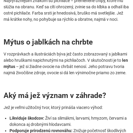
Najvýraznejším znakom sú pichliače – premenené chlpy, ktoré mu
slúžia na obranu. Keď sa cíti ohrozený, zvinie sa do klbka a odhalí iba
ostré pichliače. Farba srsti je hnedosivá, bruško má svetlejšie. Jež
má krátke nohy, no pohybuje sa rýchlo a obratne, najmä v noci.
Mýtus o jablkách na chrbte
V rozprávkach a ilustráciách býva jež často zobrazovaný s jablkami
alebo hruškami napichnutými na pichliačoch. V skutočnosti je to
len
mýtus
– jež si žiadne ovocie na chrbát nenosí. Jeho potravu tvoria
najmä živočíšne zdroje, ovocie si dá len výnimočne priamo zo zeme.
Aký má jež význam v záhrade?
Jež je veľmi užitočný tvor, ktorý prináša viacero výhod:
Likviduje škodcov:
Živí sa slimákmi, larvami, hmyzom, červami a
dokonca aj drobnými hlodavcami.
Podporuje prirodzenú rovnováhu:
Znižuje početnosť škodlivých