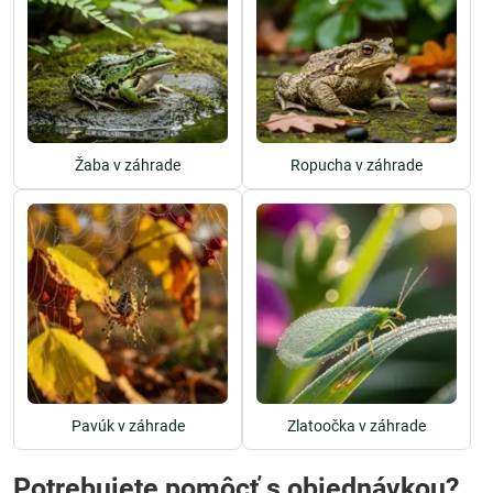
Žaba v záhrade
Ropucha v záhrade
Pavúk v záhrade
Zlatoočka v záhrade
Potrebujete pomôcť s objednávkou?