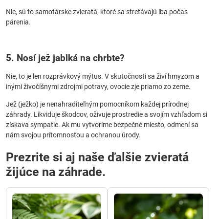
Nie, sú to samotárske zvieratá, ktoré sa stretávajú iba počas
párenia.
5. Nosí jež jablká na chrbte?
Nie, to je len rozprávkový mýtus. V skutočnosti sa živí hmyzom a
inými živočíšnymi zdrojmi potravy, ovocie zje priamo zo zeme.
Jež (ježko) je nenahraditeľným pomocníkom každej prírodnej
záhrady. Likviduje škodcov, oživuje prostredie a svojím vzhľadom si
získava sympatie. Ak mu vytvoríme bezpečné miesto, odmení sa
nám svojou prítomnosťou a ochranou úrody.
Prezrite si aj naše ďalšie zvieratá
žijúce na záhrade.