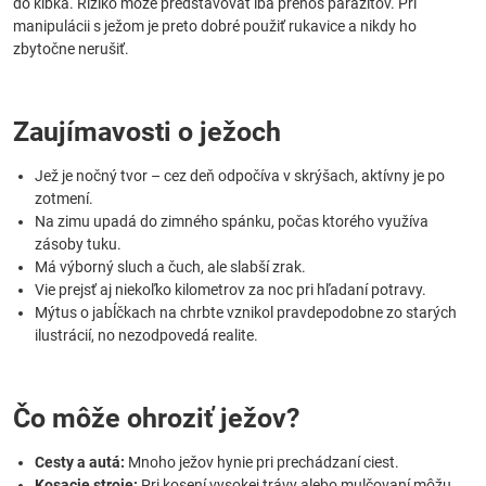
do klbka. Riziko môže predstavovať iba prenos parazitov. Pri
manipulácii s ježom je preto dobré použiť rukavice a nikdy ho
zbytočne nerušiť.
Zaujímavosti o ježoch
Jež je nočný tvor – cez deň odpočíva v skrýšach, aktívny je po
zotmení.
Na zimu upadá do zimného spánku, počas ktorého využíva
zásoby tuku.
Má výborný sluch a čuch, ale slabší zrak.
Vie prejsť aj niekoľko kilometrov za noc pri hľadaní potravy.
Mýtus o jabĺčkach na chrbte vznikol pravdepodobne zo starých
ilustrácií, no nezodpovedá realite.
Čo môže ohroziť ježov?
Cesty a autá:
Mnoho ježov hynie pri prechádzaní ciest.
Kosacie stroje:
Pri kosení vysokej trávy alebo mulčovaní môžu