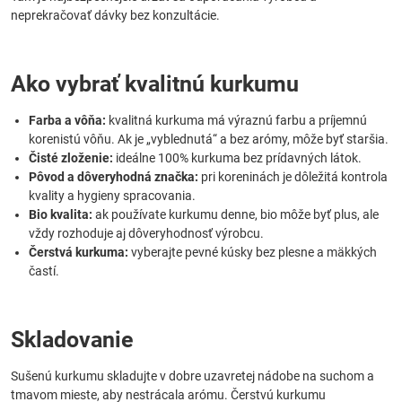
neprekračovať dávky bez konzultácie.
Ako vybrať kvalitnú kurkumu
Farba a vôňa:
kvalitná kurkuma má výraznú farbu a príjemnú
korenistú vôňu. Ak je „vyblednutá“ a bez arómy, môže byť staršia.
Čisté zloženie:
ideálne 100% kurkuma bez prídavných látok.
Pôvod a dôveryhodná značka:
pri koreninách je dôležitá kontrola
kvality a hygieny spracovania.
Bio kvalita:
ak používate kurkumu denne, bio môže byť plus, ale
vždy rozhoduje aj dôveryhodnosť výrobcu.
Čerstvá kurkuma:
vyberajte pevné kúsky bez plesne a mäkkých
častí.
Skladovanie
Sušenú kurkumu skladujte v dobre uzavretej nádobe na suchom a
tmavom mieste, aby nestrácala arómu. Čerstvú kurkumu