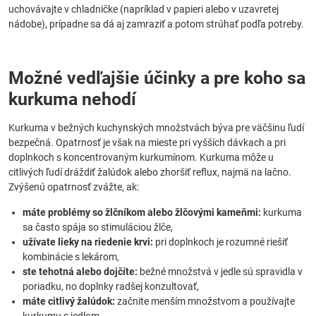
uchovávajte v chladničke (napríklad v papieri alebo v uzavretej
nádobe), prípadne sa dá aj zamraziť a potom strúhať podľa potreby.
Možné vedľajšie účinky a pre koho sa
kurkuma nehodí
Kurkuma v bežných kuchynských množstvách býva pre väčšinu ľudí
bezpečná. Opatrnosť je však na mieste pri vyšších dávkach a pri
doplnkoch s koncentrovaným kurkumínom. Kurkuma môže u
citlivých ľudí dráždiť žalúdok alebo zhoršiť reflux, najmä na lačno.
Zvýšenú opatrnosť zvážte, ak:
máte problémy so žlčníkom alebo žlčovými kameňmi:
kurkuma
sa často spája so stimuláciou žlče,
užívate lieky na riedenie krvi:
pri doplnkoch je rozumné riešiť
kombinácie s lekárom,
ste tehotná alebo dojčíte:
bežné množstvá v jedle sú spravidla v
poriadku, no doplnky radšej konzultovať,
máte citlivý žalúdok:
začnite menším množstvom a používajte