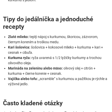
kurkumu s jedlom.
Tipy do jedálnička a jednoduché
recepty
Zlaté mlieko:
teplý nápoj s kurkumou, škoricou, zázvorom,
čiernym korením a troškou medu.
Kari šošovica:
šošovica + kokosové mlieko + kurkuma + kari +
cesnak + cibuľa.
Kurkuma ryža:
ryža uvarená s 1/2 lyžičky kurkumy a trochou
olivového oleja.
Marináda na zeleninu alebo mäso:
olivový olej + citrón +
kurkuma + čierne korenie + cesnak.
Vajíčka alebo tofu:
„scramble“ s kurkumou a pažítkou je rýchle a
výživné jedlo.
Často kladené otázky