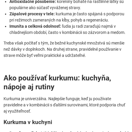
Antioxidačné pôsobenie:
koreniny bohaté na rastlinné látky sú
populárne ako súčasť vyváženej stravy.
Zápalové procesy v tele:
kurkuma je často spájaná s podporou
pri režimoch zameraných na kĺby, pohyb a regeneráciu.
Imunita a celková odolnosť:
ľudia ju radi zaraďujú najmä v
chladnejšom období, často v kombinácii so zázvorom a medom.
Treba však počítať s tým, že bežné kuchynské množstvá sú menšie
než dávky v doplnkoch. Na druhej strane, pravidelné používanie v
strave môže byť veľmi praktické a udržateľné.
Ako používať kurkumu: kuchyňa,
nápoje aj rutiny
Kurkuma je univerzálna. Najlepšie funguje, keď ju používate
pravidelne a v kombinácii s ďalšími surovinami, ktoré podporia chuť
aj využiteľnosť.
Kurkuma v kuchyni