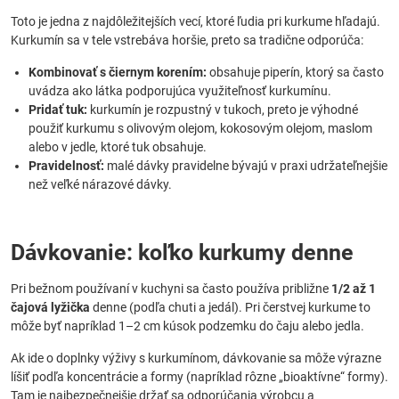
Toto je jedna z najdôležitejších vecí, ktoré ľudia pri kurkume hľadajú.
Kurkumín sa v tele vstrebáva horšie, preto sa tradične odporúča:
Kombinovať s čiernym korením:
obsahuje piperín, ktorý sa často
uvádza ako látka podporujúca využiteľnosť kurkumínu.
Pridať tuk:
kurkumín je rozpustný v tukoch, preto je výhodné
použiť kurkumu s olivovým olejom, kokosovým olejom, maslom
alebo v jedle, ktoré tuk obsahuje.
Pravidelnosť:
malé dávky pravidelne bývajú v praxi udržateľnejšie
než veľké nárazové dávky.
Dávkovanie: koľko kurkumy denne
Pri bežnom používaní v kuchyni sa často používa približne
1/2 až 1
čajová lyžička
denne (podľa chuti a jedál). Pri čerstvej kurkume to
môže byť napríklad 1–2 cm kúsok podzemku do čaju alebo jedla.
Ak ide o doplnky výživy s kurkumínom, dávkovanie sa môže výrazne
líšiť podľa koncentrácie a formy (napríklad rôzne „bioaktívne“ formy).
Tam je najbezpečnejšie držať sa odporúčania výrobcu a