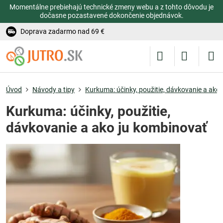
Momentálne prebiehajú technické zmeny webu a z tohto dôvodu je
dočasne pozastavené dokončenie objednávok.
Doprava zadarmo nad 69 €
Úvod
Návody a tipy
Kurkuma: účinky, použitie, dávkovanie a ako
Kurkuma: účinky, použitie,
dávkovanie a ako ju kombinovať