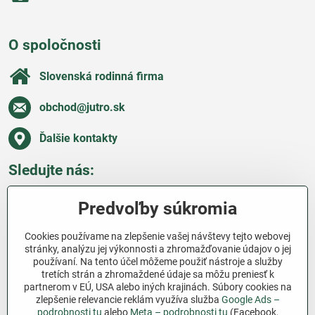
O spoločnosti
Slovenská rodinná firma
obchod​@jutro​.sk
Ďalšie kontakty
Sledujte nás:
Facebook
Pinterest
Instagram
Blog
Predvoľby súkromia
Všetko o nákupe
Cookies používame na zlepšenie vašej návštevy tejto webovej
stránky, analýzu jej výkonnosti a zhromažďovanie údajov o jej
používaní. Na tento účel môžeme použiť nástroje a služby
Ďakujeme za podporu
tretích strán a zhromaždené údaje sa môžu preniesť k
partnerom v EÚ, USA alebo iných krajinách. Súbory cookies na
Sme slovenský e-shop bez dotácií​. Fungujeme len
zlepšenie relevancie reklám využíva služba
Google Ads –
vďaka vám – ľuďom, ktorí veria v poctivú prácu a
podrobnosti tu
alebo
Meta – podrobnosti tu
(Facebook,