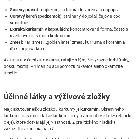
Sušený prášok:
najbežnejšia forma do varenia a nápojov.
Čerstvý koreň (podzemok):
strúhaný do jedál, čajov alebo
smoothie.
Extrakt/kurkumín v kapsulách:
koncentrovaná forma, často s
uvedeným obsahom kurkumínu.
Zmesi:
kari zmesi, „golden latte“ zmesi, kurkuma s korením a
ďalšími prísadami.
Ak kupujete čerstvú kurkumu, rátajte s tým, že výrazne farbí (ruky,
dosku, textil). Pri manipulácii pomôžu rukavice alebo okamžité
umytie.
Účinné látky a výživové zložky
Najdiskutovanejšou zložkou kurkumy je
kurkumín
. Okrem neho
kurkuma obsahuje ďalšie kurkuminoidy a aromatické látky (éterické
oleje), ktoré dotvárajú jej vlastnosti. Z praktického hľadiska
zákazníkov zaujíma najmä: