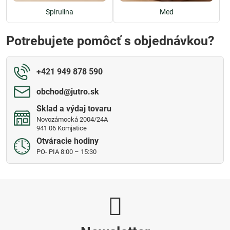
Spirulina
Med
Potrebujete pomôcť s objednávkou?
+421 949 878 590
obchod​@jutro​.sk
Sklad a výdaj tovaru
Novozámocká 2004/24A
941 06 Komjatice
Otváracie hodiny
PO- PIA 8:00 – 15:30