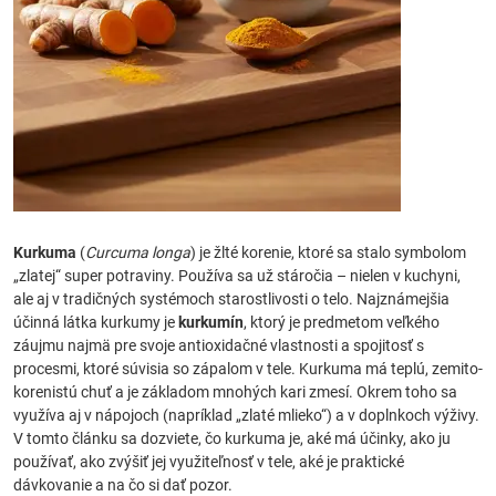
Kurkuma
(
Curcuma longa
) je žlté korenie, ktoré sa stalo symbolom
„zlatej“ super potraviny. Používa sa už stáročia – nielen v kuchyni,
ale aj v tradičných systémoch starostlivosti o telo. Najznámejšia
účinná látka kurkumy je
kurkumín
, ktorý je predmetom veľkého
záujmu najmä pre svoje antioxidačné vlastnosti a spojitosť s
procesmi, ktoré súvisia so zápalom v tele. Kurkuma má teplú, zemito-
korenistú chuť a je základom mnohých kari zmesí. Okrem toho sa
využíva aj v nápojoch (napríklad „zlaté mlieko“) a v doplnkoch výživy.
V tomto článku sa dozviete, čo kurkuma je, aké má účinky, ako ju
používať, ako zvýšiť jej využiteľnosť v tele, aké je praktické
dávkovanie a na čo si dať pozor.