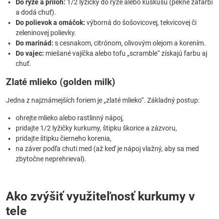
Do ryže a príloh:
1/2 lyžičky do ryže alebo kuskusu (pekne zafarbí
a dodá chuť).
Do polievok a omáčok:
výborná do šošovicovej, tekvicovej či
zeleninovej polievky.
Do marinád:
s cesnakom, citrónom, olivovým olejom a korením.
Do vajec:
miešané vajíčka alebo tofu „scramble“ získajú farbu aj
chuť.
Zlaté mlieko (golden milk)
Jedna z najznámejších foriem je „zlaté mlieko“. Základný postup:
ohrejte mlieko alebo rastlinný nápoj,
pridajte 1/2 lyžičky kurkumy, štipku škorice a zázvoru,
pridajte štipku čierneho korenia,
na záver podľa chuti med (až keď je nápoj vlažný, aby sa med
zbytočne neprehrieval).
Ako zvýšiť využiteľnosť kurkumy v
tele