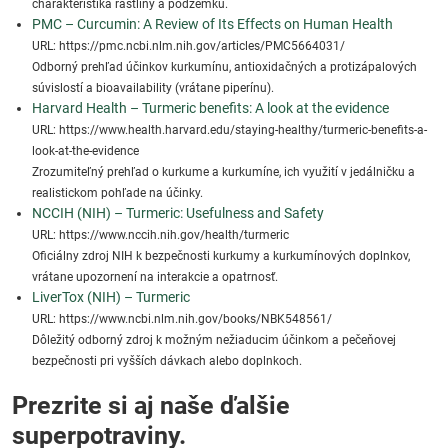
charakteristika rastliny a podzemku.
PMC – Curcumin: A Review of Its Effects on Human Health
URL: https://pmc.ncbi.nlm.nih.gov/articles/PMC5664031/
Odborný prehľad účinkov kurkumínu, antioxidačných a protizápalových
súvislostí a bioavailability (vrátane piperínu).
Harvard Health – Turmeric benefits: A look at the evidence
URL: https://www.health.harvard.edu/staying-healthy/turmeric-benefits-a-
look-at-the-evidence
Zrozumiteľný prehľad o kurkume a kurkumíne, ich využití v jedálničku a
realistickom pohľade na účinky.
NCCIH (NIH) – Turmeric: Usefulness and Safety
URL: https://www.nccih.nih.gov/health/turmeric
Oficiálny zdroj NIH k bezpečnosti kurkumy a kurkumínových doplnkov,
vrátane upozornení na interakcie a opatrnosť.
LiverTox (NIH) – Turmeric
URL: https://www.ncbi.nlm.nih.gov/books/NBK548561/
Dôležitý odborný zdroj k možným nežiaducim účinkom a pečeňovej
bezpečnosti pri vyšších dávkach alebo doplnkoch.
Prezrite si aj naše ďalšie
superpotraviny.