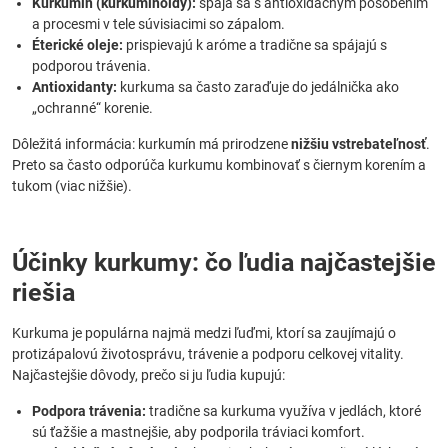
Kurkumin (kurkuminoidy):
spája sa s antioxidačným pôsobením
a procesmi v tele súvisiacimi so zápalom.
Éterické oleje:
prispievajú k aróme a tradične sa spájajú s
podporou trávenia.
Antioxidanty:
kurkuma sa často zaraďuje do jedálnička ako
„ochranné“ korenie.
Dôležitá informácia: kurkumín má prirodzene
nižšiu vstrebateľnosť
.
Preto sa často odporúča kurkumu kombinovať s čiernym korením a
tukom (viac nižšie).
Účinky kurkumy: čo ľudia najčastejšie
riešia
Kurkuma je populárna najmä medzi ľuďmi, ktorí sa zaujímajú o
protizápalovú životosprávu, trávenie a podporu celkovej vitality.
Najčastejšie dôvody, prečo si ju ľudia kupujú:
Podpora trávenia:
tradične sa kurkuma využíva v jedlách, ktoré
sú ťažšie a mastnejšie, aby podporila tráviaci komfort.