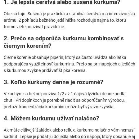
1. Je lepšia čerstvá alebo sušená kurkuma?
Obe sú fajn. Sušená je praktická a stabilná, čerstvá má intenzívnejšiu
arómu. Z pohľadu bežného jedálnička rozhoduje najmä to, ktorú
formu viete používať pravidelne.
2. Prečo sa odporúča kurkumu kombinovať s
čiernym korením?
Čierne korenie obsahuje piperín, ktorý sa často uvádza ako látka
podporujúca využiteľnosť kurkumínu. Preto sa pri nápojoch a jedlách
s kurkumou zvykne pridávať štipka korenia.
3. Koľko kurkumy denne je rozumné?
V kuchyni sa bežne používa 1/2 až 1 čajová lyžička denne podľa
chuti. Pri doplnkoch je potrebné riadiť sa odporúčaním výrobcu,
pretože koncentrácia kurkumínu môže byť výrazne vyššia.
4. Môžem kurkumu užívať nalačno?
Ak máte citlivejší žalúdok alebo reflux, kurkuma nalačno vám nemusí
sadnúť. Lepšie je pridať ju do jedla alebo do nápoja, ktorý obsahuje aj