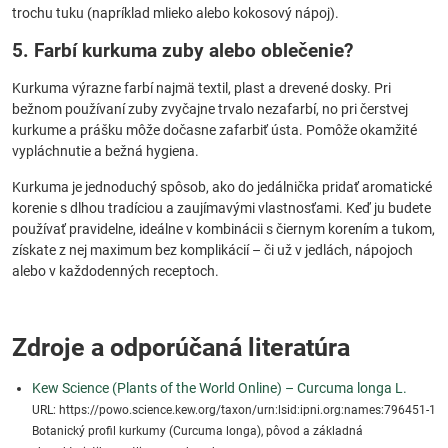
trochu tuku (napríklad mlieko alebo kokosový nápoj).
5. Farbí kurkuma zuby alebo oblečenie?
Kurkuma výrazne farbí najmä textil, plast a drevené dosky. Pri
bežnom používaní zuby zvyčajne trvalo nezafarbí, no pri čerstvej
kurkume a prášku môže dočasne zafarbiť ústa. Pomôže okamžité
vypláchnutie a bežná hygiena.
Kurkuma je jednoduchý spôsob, ako do jedálnička pridať aromatické
korenie s dlhou tradíciou a zaujímavými vlastnosťami. Keď ju budete
používať pravidelne, ideálne v kombinácii s čiernym korením a tukom,
získate z nej maximum bez komplikácií – či už v jedlách, nápojoch
alebo v každodenných receptoch.
Zdroje a odporúčaná literatúra
Kew Science (Plants of the World Online) – Curcuma longa L.
URL: https://powo.science.kew.org/taxon/urn:lsid:ipni.org:names:796451-1
Botanický profil kurkumy (Curcuma longa), pôvod a základná