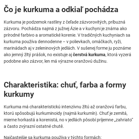
Čo je kurkuma a odkiaľ pochádza
Kurkuma je podzemok rastliny z čeľade zázvorovitých, príbuzná
zázvoru. Pochádza najmä z južnej Ázie a v kuchyni je známa ako
prírodné farbivo a aromatické korenie. V tradičných kuchyniach sa
kurkuma používa dennodenne – v polievkach, omáčkach, ryži,
marinádach aj v zeleninových jedlách. V sušenej forme ju poznáme
ako jemný žltý prášok, no existuje aj
čerstvá kurkuma
, ktorá vyzerá
podobne ako zázvor, len má výrazne oranžovú dužinu.
Charakteristika: chuť, farba a formy
kurkumy
Kurkuma má charakteristickú intenzívnu žltú až oranžovú farbu,
ktorú spôsobujú kurkuminoidy (najmä kurkumín). Chuť je zemitá,
mierne horkastá a korenistá, no v jedlách pôsobí príjemne „zahriato“
a často zvýrazní ostatné chutě.
Najčastejšie sa kurkuma používa v týchto formách: