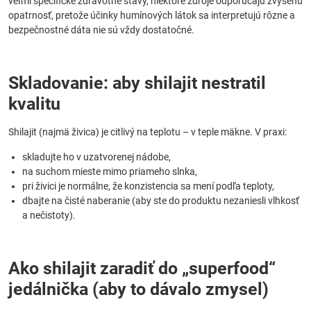
veľmi špecifické zdravotné stavy, niektoré zdroje odporúčajú zvýšenú
opatrnosť, pretože účinky humínových látok sa interpretujú rôzne a
bezpečnostné dáta nie sú vždy dostatočné.
Skladovanie: aby shilajit nestratil
kvalitu
Shilajit (najmä živica) je citlivý na teplotu – v teple mäkne. V praxi:
skladujte ho v uzatvorenej nádobe,
na suchom mieste mimo priameho slnka,
pri živici je normálne, že konzistencia sa mení podľa teploty,
dbajte na čisté naberanie (aby ste do produktu nezaniesli vlhkosť
a nečistoty).
Ako shilajit zaradiť do „superfood“
jedálnička (aby to dávalo zmysel)