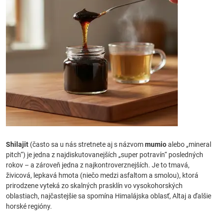
Shilajit
(často sa u nás stretnete aj s názvom
mumio
alebo „mineral
pitch“) je jedna z najdiskutovanejších „super potravín“ posledných
rokov – a zároveň jedna z najkontroverznejších. Je to tmavá,
živicová, lepkavá hmota (niečo medzi asfaltom a smolou), ktorá
prirodzene vyteká zo skalných prasklín vo vysokohorských
oblastiach, najčastejšie sa spomína Himalájska oblasť, Altaj a ďalšie
horské regióny.