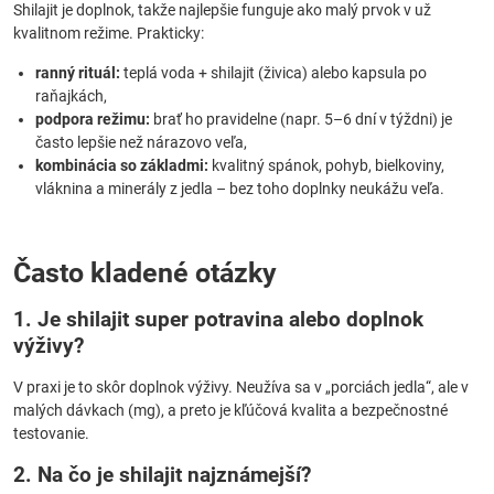
Shilajit je doplnok, takže najlepšie funguje ako malý prvok v už
kvalitnom režime. Prakticky:
ranný rituál:
teplá voda + shilajit (živica) alebo kapsula po
raňajkách,
podpora režimu:
brať ho pravidelne (napr. 5–6 dní v týždni) je
často lepšie než nárazovo veľa,
kombinácia so základmi:
kvalitný spánok, pohyb, bielkoviny,
vláknina a minerály z jedla – bez toho doplnky neukážu veľa.
Často kladené otázky
1. Je shilajit super potravina alebo doplnok
výživy?
V praxi je to skôr doplnok výživy. Neužíva sa v „porciách jedla“, ale v
malých dávkach (mg), a preto je kľúčová kvalita a bezpečnostné
testovanie.
2. Na čo je shilajit najznámejší?