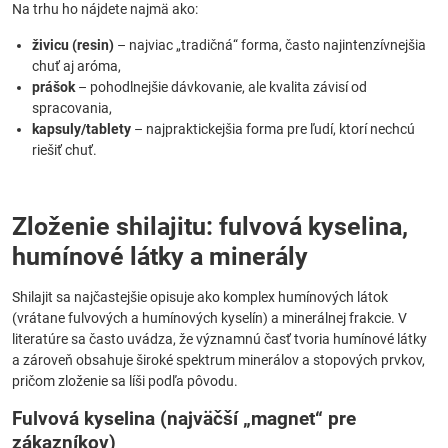
Na trhu ho nájdete najmä ako:
živicu (resin)
– najviac „tradičná“ forma, často najintenzívnejšia
chuť aj aróma,
prášok
– pohodlnejšie dávkovanie, ale kvalita závisí od
spracovania,
kapsuly/tablety
– najpraktickejšia forma pre ľudí, ktorí nechcú
riešiť chuť.
Zloženie shilajitu: fulvová kyselina,
humínové látky a minerály
Shilajit sa najčastejšie opisuje ako komplex humínových látok
(vrátane fulvových a humínových kyselín) a minerálnej frakcie. V
literatúre sa často uvádza, že významnú časť tvoria humínové látky
a zároveň obsahuje široké spektrum minerálov a stopových prvkov,
pričom zloženie sa líši podľa pôvodu.
Fulvová kyselina (najväčší „magnet“ pre
zákazníkov)