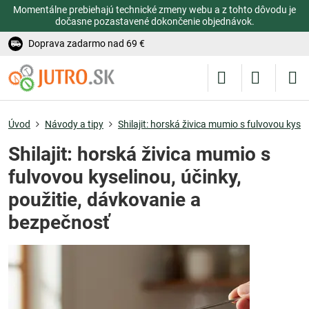
Momentálne prebiehajú technické zmeny webu a z tohto dôvodu je
dočasne pozastavené dokončenie objednávok.
Doprava zadarmo nad 69 €
Úvod
Návody a tipy
Shilajit: horská živica mumio s fulvovou kyse
Shilajit: horská živica mumio s
fulvovou kyselinou, účinky,
použitie, dávkovanie a
bezpečnosť