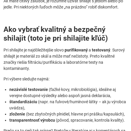
Ak máte citlivý žalúdok, je rozumné užívať shilajit s jedlom alebo po
jedle. Pri niektorých ľuďoch môže „na prázdno“ robiť diskomfort.
Ako vybrať kvalitný a bezpečný
shilajit (toto je pri shilajite kľúč)
Pri shilajite je najdôležitejšie slovo
purifikovaný
a
testovaný
. Surový
shilajit je materiál zo skál a môže mať nečistoty. Preto kvalitné
značky riešia filtráciu/purifikáciu a laboratórne testy na
kontaminanty.
Pri výbere sledujte najmä:
nezávislé testovanie
(ťažké kovy, mikrobiológia), ideálne aj
verejne dostupné výsledky alebo aspoň jasná deklarácia,
štandardizáciu
(napr. na fulvové/humínové látky – ak ju výrobca
uvádza),
zloženie
(bez zbytočných plnidiel, hlavne pri prášku/kapsulách),
transparentnosť výrobcu
(pôvod, spracovanie, kontrola kvality).
Prečo sa to rieši tak prísne? Pretože v literatúre aj v komentároch sa