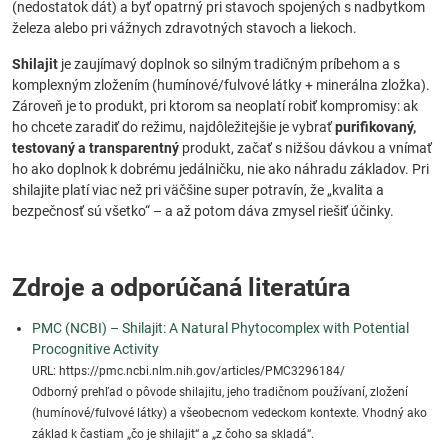
(nedostatok dát) a byť opatrný pri stavoch spojených s nadbytkom
železa alebo pri vážnych zdravotných stavoch a liekoch.
Shilajit
je zaujímavý doplnok so silným tradičným príbehom a s
komplexným zložením (humínové/fulvové látky + minerálna zložka).
Zároveň je to produkt, pri ktorom sa neoplatí robiť kompromisy: ak
ho chcete zaradiť do režimu, najdôležitejšie je vybrať
purifikovaný,
testovaný a transparentný
produkt, začať s nižšou dávkou a vnímať
ho ako doplnok k dobrému jedálničku, nie ako náhradu základov. Pri
shilajite platí viac než pri väčšine super potravín, že „kvalita a
bezpečnosť sú všetko“ – a až potom dáva zmysel riešiť účinky.
Zdroje a odporúčaná literatúra
PMC (NCBI) – Shilajit: A Natural Phytocomplex with Potential
Procognitive Activity
URL: https://pmc.ncbi.nlm.nih.gov/articles/PMC3296184/
Odborný prehľad o pôvode shilajitu, jeho tradičnom používaní, zložení
(humínové/fulvové látky) a všeobecnom vedeckom kontexte. Vhodný ako
základ k častiam „čo je shilajit“ a „z čoho sa skladá“.