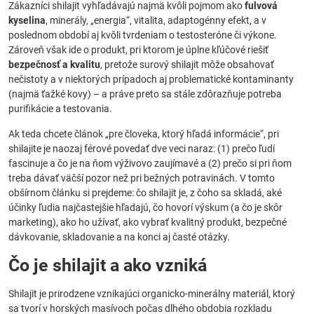
Zákazníci shilajit vyhľadávajú najmä kvôli pojmom ako
fulvová
kyselina
, minerály, „energia“, vitalita, adaptogénny efekt, a v
poslednom období aj kvôli tvrdeniam o testosteróne či výkone.
Zároveň však ide o produkt, pri ktorom je úplne kľúčové riešiť
bezpečnosť a kvalitu
, pretože surový shilajit môže obsahovať
nečistoty a v niektorých prípadoch aj problematické kontaminanty
(najmä ťažké kovy) – a práve preto sa stále zdôrazňuje potreba
purifikácie a testovania.
Ak teda chcete článok „pre človeka, ktorý hľadá informácie“, pri
shilajite je naozaj férové povedať dve veci naraz: (1) prečo ľudí
fascinuje a čo je na ňom výživovo zaujímavé a (2) prečo si pri ňom
treba dávať väčší pozor než pri bežných potravinách. V tomto
obšírnom článku si prejdeme: čo shilajit je, z čoho sa skladá, aké
účinky ľudia najčastejšie hľadajú, čo hovorí výskum (a čo je skôr
marketing), ako ho užívať, ako vybrať kvalitný produkt, bezpečné
dávkovanie, skladovanie a na konci aj časté otázky.
Čo je shilajit a ako vzniká
Shilajit je prirodzene vznikajúci organicko-minerálny materiál, ktorý
sa tvorí v horských masívoch počas dlhého obdobia rozkladu