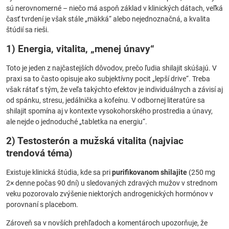
sú nerovnomerné – niečo má aspoň základ v klinických dátach, veľká
časť tvrdení je však stále „mäkká“ alebo nejednoznačná, a kvalita
štúdií sa rieši.
1) Energia, vitalita, „menej únavy“
Toto je jeden z najčastejších dôvodov, prečo ľudia shilajit skúšajú. V
praxi sa to často opisuje ako subjektívny pocit „lepší drive“. Treba
však rátať s tým, že veľa takýchto efektov je individuálnych a závisí aj
od spánku, stresu, jedálnička a kofeínu. V odbornej literatúre sa
shilajit spomína aj v kontexte vysokohorského prostredia a únavy,
ale nejde o jednoduché „tabletka na energiu“.
2) Testosterón a mužská vitalita (najviac
trendová téma)
Existuje klinická štúdia, kde sa pri
purifikovanom shilajite
(250 mg
2× denne počas 90 dní) u sledovaných zdravých mužov v strednom
veku pozorovalo zvýšenie niektorých androgenických hormónov v
porovnaní s placebom.
Zároveň sa v novších prehľadoch a komentároch upozorňuje, že