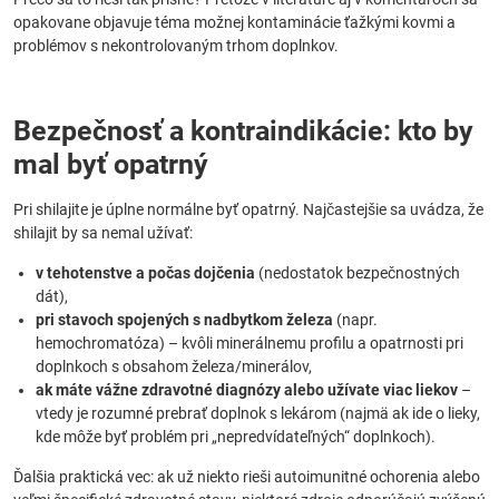
opakovane objavuje téma možnej kontaminácie ťažkými kovmi a
problémov s nekontrolovaným trhom doplnkov.
Bezpečnosť a kontraindikácie: kto by
mal byť opatrný
Pri shilajite je úplne normálne byť opatrný. Najčastejšie sa uvádza, že
shilajit by sa nemal užívať:
v tehotenstve a počas dojčenia
(nedostatok bezpečnostných
dát),
pri stavoch spojených s nadbytkom železa
(napr.
hemochromatóza) – kvôli minerálnemu profilu a opatrnosti pri
doplnkoch s obsahom železa/minerálov,
ak máte vážne zdravotné diagnózy alebo užívate viac liekov
–
vtedy je rozumné prebrať doplnok s lekárom (najmä ak ide o lieky,
kde môže byť problém pri „nepredvídateľných“ doplnkoch).
Ďalšia praktická vec: ak už niekto rieši autoimunitné ochorenia alebo