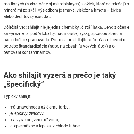
rastlinných (a čiastočne aj mikrobiálnych) zložiek, ktoré sa miešajú s
minerálmi zo skál. Výsledkom je tmavá, viskózna hmota – živica
alebo dechtovitý exsudát.
Dôležitá vec: shilajit nie je jedna chemicky „čistá“ látka. Jeho zloženie
sa výrazne líši podľa lokality, nadmorskej výšky, spôsobu zberu a
následného spracovania. Preto sa pri shilajite veľmi často hovorí o
potrebe
štandardizácie
(napr. na obsah fulvových látok) a o
testovaní kontaminantov.
Ako shilajit vyzerá a prečo je taký
„špecifický“
Typický shilajit:
má tmavohnedú až čiernu farbu,
je lepkavý, živicový,
má výraznú „zemitú“ vôňu,
v teple mäkne a lepí sa, v chlade tuhne.