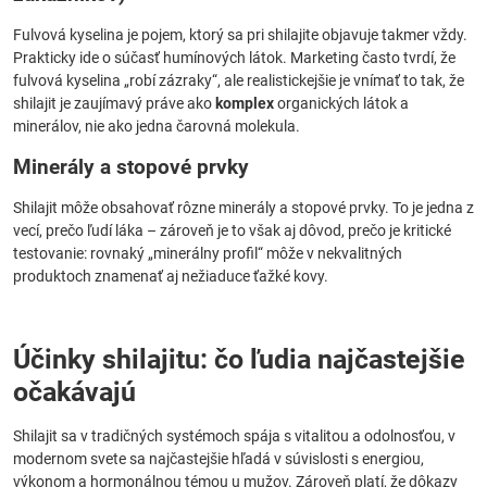
Fulvová kyselina je pojem, ktorý sa pri shilajite objavuje takmer vždy.
Prakticky ide o súčasť humínových látok. Marketing často tvrdí, že
fulvová kyselina „robí zázraky“, ale realistickejšie je vnímať to tak, že
shilajit je zaujímavý práve ako
komplex
organických látok a
minerálov, nie ako jedna čarovná molekula.
Minerály a stopové prvky
Shilajit môže obsahovať rôzne minerály a stopové prvky. To je jedna z
vecí, prečo ľudí láka – zároveň je to však aj dôvod, prečo je kritické
testovanie: rovnaký „minerálny profil“ môže v nekvalitných
produktoch znamenať aj nežiaduce ťažké kovy.
Účinky shilajitu: čo ľudia najčastejšie
očakávajú
Shilajit sa v tradičných systémoch spája s vitalitou a odolnosťou, v
modernom svete sa najčastejšie hľadá v súvislosti s energiou,
výkonom a hormonálnou témou u mužov. Zároveň platí, že dôkazy