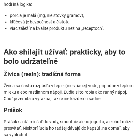
hodí iná logika:
porcia je malá (mg, nie stovky gramov),
kľúčová je bezpečnosť a čistota,
viac záleží na kvalite produktu než na „receptoch“.
Ako shilajit užívať: prakticky, aby to
bolo udržateľné
Živica (resin): tradičná forma
Živica sa často rozpúšťa v teplej (nie vriacej) vode, prípadne v teplom
mlieku alebo rastlinnom nápoji. Ľudia si to robia ako ranný nápoj.
Chuť je zemitá a výrazná, takže nie každému sadne.
Prášok
Prášok sa dá miešať do vody, smoothie alebo jogurtu, ale chuť môže
presvitať. Niektorí ľudia ho radšej dávajú do kapsúl „na doma“, aby
sa vyhli chuti.