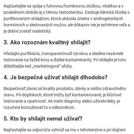
Najčastejšie sa spája s fulvovou/humínovou zložkou, vitalitou a v
poslednom období aj s témou testosterónu. Existuje klinická štúdia s
purifikovaným shilajitom, ktorá ukázala zmeny v androgenických
hormónoch u sledovaných mužov, ale dôkazov nie je extrémne veľa a
je dobré zostať realistický.
3. Ako rozoznám kvalitný shilajit?
Hľadajte purifikáciu, transparentnosť výrobcu a ideálne nezávislé
testovanie na ťažké kovy a ďalšie kontaminanty. Pri shilajite je toto
dôležitejšie než „marketingové“ sľuby.
4. Je bezpečné užívať shilajit dlhodobo?
Bezpečnosť závisí od kvality produktu, dávky a vášho zdravotného
stavu. Pri doplnkoch, ktoré môžu byť kontaminované, je kľúčové
testovanie a opatrnosť. Ak máte diagnózy alebo užívate lieky, je
rozumné konzultovať to s odborníkom.
5. Kto by shilajit nemal užívať?
Najčastejšie sa odporúča vyhnúť sa mu v tehotenstve a pri dojčení