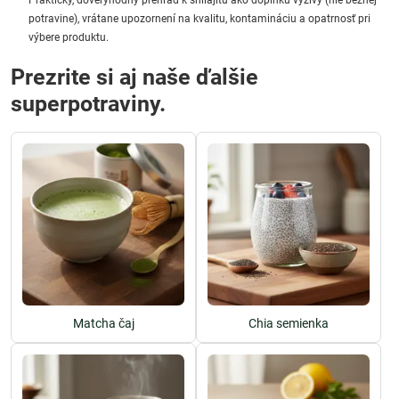
Praktický, dôveryhodný prehľad k shilajitu ako doplnku výživy (nie bežnej
potravine), vrátane upozornení na kvalitu, kontamináciu a opatrnosť pri
výbere produktu.
Prezrite si aj naše ďalšie
superpotraviny.
Matcha čaj
Chia semienka