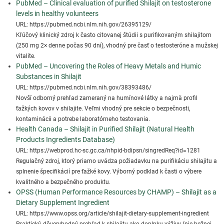
PubMed – Clinical evaluation of purified Shilajit on testosterone
levels in healthy volunteers
URL: https://pubmed.ncbi.nlm.nih.gov/26395129/
Kľúčový klinický zdroj k často citovanej štúdii s purifikovaným shilajitom
(250 mg 2× denne počas 90 dní), vhodný pre časť o testosteróne a mužskej
vitalite.
PubMed – Uncovering the Roles of Heavy Metals and Humic
Substances in Shilajit
URL: https://pubmed.ncbi.nlm.nih.gov/38393486/
Novší odborný prehľad zameraný na humínové látky a najmä profil
ťažkých kovov v shilajite. Veľmi vhodný pre sekcie o bezpečnosti,
kontaminácii a potrebe laboratórneho testovania.
Health Canada – Shilajit in Purified Shilajit (Natural Health
Products Ingredients Database)
URL: https://webprod.hc-sc.gc.ca/nhpid-bdipsn/singredReq?id=1281
Regulačný zdroj, ktorý priamo uvádza požiadavku na purifikáciu shilajitu a
splnenie špecifikácií pre ťažké kovy. Výborný podklad k časti o výbere
kvalitného a bezpečného produktu.
OPSS (Human Performance Resources by CHAMP) – Shilajit as a
Dietary Supplement Ingredient
URL: https://www.opss.org/article/shilajit-dietary-supplement-ingredient