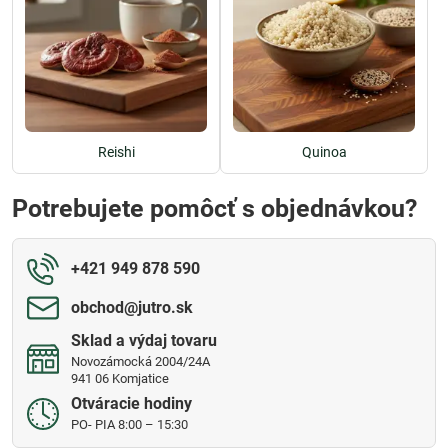
Reishi
Quinoa
Potrebujete pomôcť s objednávkou?
+421 949 878 590
obchod​@jutro​.sk
Sklad a výdaj tovaru
Novozámocká 2004/24A
941 06 Komjatice
Otváracie hodiny
PO- PIA 8:00 – 15:30