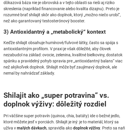
dôkazová báza nie je obrovská a v tejto oblasti sa rieši aj riziko
skreslenia (napríklad financovanie alebo kvalita dizajnu). Preto je
rozumné brať shilajit skôr ako doplnok, ktorý „možno niečo urobí“,
než ako garantovaný testosterónový booster.
3) Antioxidantný a „metabolický“ kontext
Keďže shilajit obsahuje humínové/fulvové látky, často sa spája s
antioxidantným profilom. V praxi je však dôležité, aby človek
nezabudol na základ: ovocie, zelenina, kvalitné bielkoviny, dostatok
spánku a pravidelný pohyb spravia pre „antioxidantný balans“ viac
než akýkoľvek doplnok. Shilajit môže byť zaujímavý doplnok, ale
nemal by nahrádzať základy.
Shilajit ako „super potravina“ vs.
doplnok výživy: dôležitý rozdiel
Pri väčšine super potravín (quinoa, chia, batáty) ide o bežné jedlo,
ktoré môžete jesť v porciách. Shilajit je iný: je to materiál, ktorý sa
užíva v
malých dávkach
, spravidla ako
doplnok výživy
. Preto sa naň