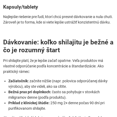
Kapsuly/tablety
Najlepšie riešenie pre ľudí, ktorí chcú presné dávkovanie a nula chuti.
Zároveň je to forma, kde si viete lepšie ustrážiť konzistentnú dávku.
Dávkovanie: koľko shilajitu je bežné a
čo je rozumný štart
Pri shilajite platí, že je lepšie začať opatrne. Veľa produktov má
vlastné odporúčanie podľa koncentrácie a štandardizácie. Ako
praktický rámec:
Začiatočník:
začnite nižšie (napr. polovica odporúčanej dávky
výrobcu), aby ste videli, ako sa cítite.
Bežná prax pri doplnkoch:
často sa pohybuje v stovkách
miligramov denne (podľa produktu).
Príklad z klinickej štúdie:
250 mg 2× denne počas 90 dní pri
purifikovanom shilajite.