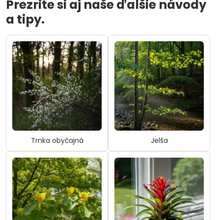
Prezrite si aj naše ďalšie návody
a tipy.
Trnka obyčajná
Jelša