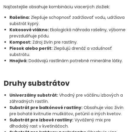
Najčastejšie obsahuje kombináciu viacerých zložiek:
Rašelina:
Zlepšuje schopnosť zadržiavať vodu, udržiava
substrát kyprý.
Kokosové vlákno:
Ekologická náhrada rašeliny, výborne
prevzdušňuje pôdu.
Kompost:
Zdroj živín pre rastliny.
Piesok alebo perlit:
Zlepšujú drenáž a vzdušnosť
substrátu.
Hnojivá:
Dodávajú rastlinám potrebné minerálne látky.
Druhy substrátov
Univerzálny substrát:
Vhodný pre väčšinu izbových a
záhradných rastlín.
Substrát pre balkónové rastliny:
Obsahuje viac živín
pre bohaté kvitnutie muškátov, petúnií a iných kvetov.
Substrát pre izbové rastliny:
Vyvážený mix pre
dlhodobý rast v kvetináčoch.