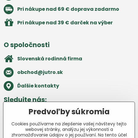
Pri nákupe nad 69 € doprava zadarmo
Pri nákupe nad 39 € darček na výber
O spoločnosti
Slovenská rodinná firma
obchod​@jutro​.sk
Ďalšie kontakty
Sledujte nás:
Predvoľby súkromia
Facebook
Pinterest
Instagram
Blog
Cookies používame na zlepšenie vašej návštevy tejto
Všetko o nákupe
webovej stránky, analýzu jej výkonnosti a
zhromažďovanie údajov o jej používaní. Na tento účel