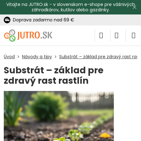
Vitajte na JUTRO.sk - v slovenskom e-shope pre vášnivých
✕
záhradkárov, kutilov alebo gazdinky.
Doprava zadarmo nad 69 €
Úvod
Návody a tipy
Substrát – základ pre zdravý rast rast
Substrát – základ pre
zdravý rast rastlín