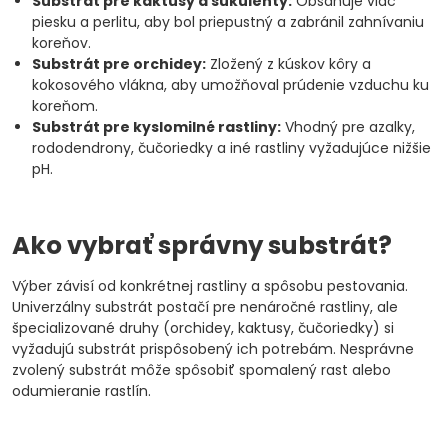
Substrát pre kaktusy a sukulenty:
Obsahuje viac
piesku a perlitu, aby bol priepustný a zabránil zahnívaniu
koreňov.
Substrát pre orchidey:
Zložený z kúskov kôry a
kokosového vlákna, aby umožňoval prúdenie vzduchu ku
koreňom.
Substrát pre kyslomilné rastliny:
Vhodný pre azalky,
rododendrony, čučoriedky a iné rastliny vyžadujúce nižšie
pH.
Ako vybrať správny substrát?
Výber závisí od konkrétnej rastliny a spôsobu pestovania.
Univerzálny substrát postačí pre nenáročné rastliny, ale
špecializované druhy (orchidey, kaktusy, čučoriedky) si
vyžadujú substrát prispôsobený ich potrebám. Nesprávne
zvolený substrát môže spôsobiť spomalený rast alebo
odumieranie rastlín.