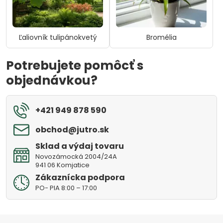
Ľaliovník tulipánokvetý
Bromélia
Potrebujete pomôcť s
objednávkou?
+421 949 878 590
obchod​@jutro​.sk
Sklad a výdaj tovaru
Novozámocká 2004/24A
941 06 Komjatice
Zákaznícka podpora
PO- PIA 8:00 – 17:00