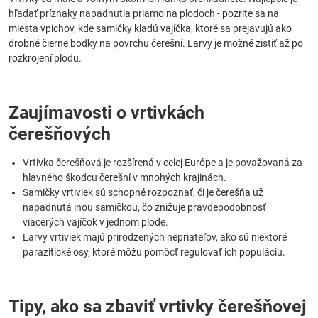
hľadať príznaky napadnutia priamo na plodoch - pozrite sa na
miesta vpichov, kde samičky kladú vajíčka, ktoré sa prejavujú ako
drobné čierne bodky na povrchu čerešní. Larvy je možné zistiť až po
rozkrojení plodu.
Zaujímavosti o vrtivkách
čerešňových
Vrtivka čerešňová je rozšírená v celej Európe a je považovaná za
hlavného škodcu čerešní v mnohých krajinách.
Samičky vrtiviek sú schopné rozpoznať, či je čerešňa už
napadnutá inou samičkou, čo znižuje pravdepodobnosť
viacerých vajíčok v jednom plode.
Larvy vrtiviek majú prirodzených nepriateľov, ako sú niektoré
parazitické osy, ktoré môžu pomôcť regulovať ich populáciu.
Tipy, ako sa zbaviť vrtivky čerešňovej