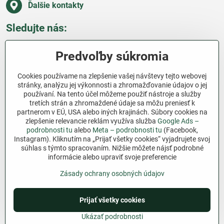
Ďalšie kontakty
Sledujte nás:
Facebook
Pinterest
Instagram
Blog
Predvoľby súkromia
Všetko o nákupe
Cookies používame na zlepšenie vašej návštevy tejto webovej
stránky, analýzu jej výkonnosti a zhromažďovanie údajov o jej
používaní. Na tento účel môžeme použiť nástroje a služby
Ďakujeme za podporu
tretích strán a zhromaždené údaje sa môžu preniesť k
partnerom v EÚ, USA alebo iných krajinách. Súbory cookies na
Sme slovenský e-shop bez dotácií​. Fungujeme len
zlepšenie relevancie reklám využíva služba
Google Ads –
vďaka vám – ľuďom, ktorí veria v poctivú prácu a
podrobnosti tu
alebo
Meta – podrobnosti tu
(Facebook,
lásku k pôde​. Každý nákup na Jutro​.sk nám pomáha
Instagram). Kliknutím na „Prijať všetky cookies“ vyjadrujete svoj
súhlas s týmto spracovaním. Nižšie môžete nájsť podrobné
pokračovať v tom, čo má zmysel – pomáhať
informácie alebo upraviť svoje preferencie
záhradkárom zadarmo a srdcom​.
Zásady ochrany osobných údajov
©
2026
Copyright
Predvoľby súkromia
Zásady ochrany osobných údajov
Prijať všetky cookies
Podmienky používania
Ukázať podrobnosti
Vytvorené pomocou:
BiznisWeb.sk