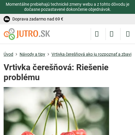
Momentálne prebiehajú technické zmeny webu a z tohto dôvodu je
dočasne pozastavené dokončenie objednávok.
Doprava zadarmo nad 69 €
Úvod
Návody a tipy
Vrtivka čerešňová ako ju rozpoznať a zbaviť s
Vrtivka čerešňová: Riešenie
problému