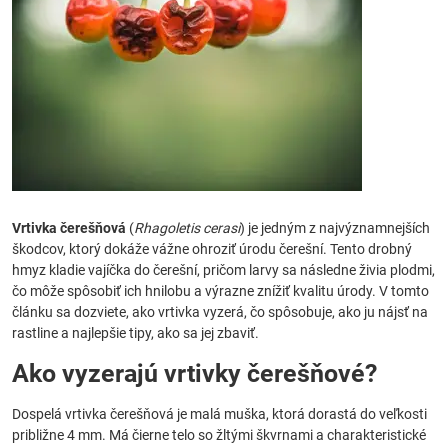
Vrtivka čerešňová
(
Rhagoletis cerasi
) je jedným z najvýznamnejších
škodcov, ktorý dokáže vážne ohroziť úrodu čerešní. Tento drobný
hmyz kladie vajíčka do čerešní, pričom larvy sa následne živia plodmi,
čo môže spôsobiť ich hnilobu a výrazne znížiť kvalitu úrody. V tomto
článku sa dozviete, ako vrtivka vyzerá, čo spôsobuje, ako ju nájsť na
rastline a najlepšie tipy, ako sa jej zbaviť.
Ako vyzerajú vrtivky čerešňové?
Dospelá vrtivka čerešňová je malá muška, ktorá dorastá do veľkosti
približne 4 mm. Má čierne telo so žltými škvrnami a charakteristické