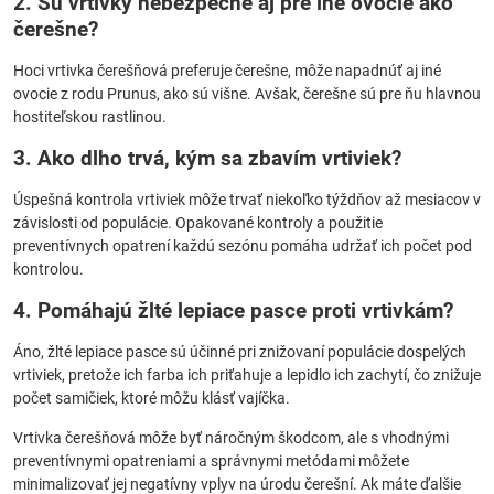
2. Sú vrtivky nebezpečné aj pre iné ovocie ako
čerešne?
Hoci vrtivka čerešňová preferuje čerešne, môže napadnúť aj iné
ovocie z rodu Prunus, ako sú višne. Avšak, čerešne sú pre ňu hlavnou
hostiteľskou rastlinou.
3. Ako dlho trvá, kým sa zbavím vrtiviek?
Úspešná kontrola vrtiviek môže trvať niekoľko týždňov až mesiacov v
závislosti od populácie. Opakované kontroly a použitie
preventívnych opatrení každú sezónu pomáha udržať ich počet pod
kontrolou.
4. Pomáhajú žlté lepiace pasce proti vrtivkám?
Áno, žlté lepiace pasce sú účinné pri znižovaní populácie dospelých
vrtiviek, pretože ich farba ich priťahuje a lepidlo ich zachytí, čo znižuje
počet samičiek, ktoré môžu klásť vajíčka.
Vrtivka čerešňová môže byť náročným škodcom, ale s vhodnými
preventívnymi opatreniami a správnymi metódami môžete
minimalizovať jej negatívny vplyv na úrodu čerešní. Ak máte ďalšie