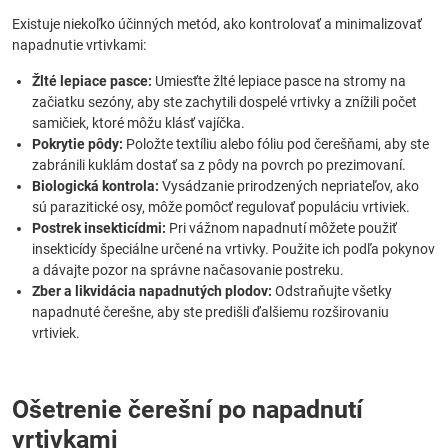
Existuje niekoľko účinných metód, ako kontrolovať a minimalizovať
napadnutie vrtivkami:
Žlté lepiace pasce:
Umiesťte žlté lepiace pasce na stromy na
začiatku sezóny, aby ste zachytili dospelé vrtivky a znížili počet
samičiek, ktoré môžu klásť vajíčka.
Pokrytie pôdy:
Položte textíliu alebo fóliu pod čerešňami, aby ste
zabránili kuklám dostať sa z pôdy na povrch po prezimovaní.
Biologická kontrola:
Vysádzanie prirodzených nepriateľov, ako
sú parazitické osy, môže pomôcť regulovať populáciu vrtiviek.
Postrek insekticídmi:
Pri vážnom napadnutí môžete použiť
insekticídy špeciálne určené na vrtivky. Použite ich podľa pokynov
a dávajte pozor na správne načasovanie postreku.
Zber a likvidácia napadnutých plodov:
Odstraňujte všetky
napadnuté čerešne, aby ste predišli ďalšiemu rozširovaniu
vrtiviek.
Ošetrenie čerešní po napadnutí
vrtivkami