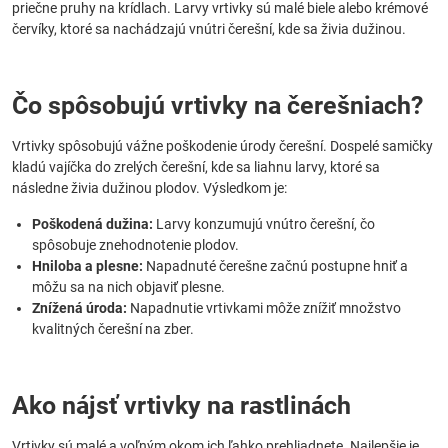
priečne pruhy na krídlach. Larvy vrtivky sú malé biele alebo krémové
červíky, ktoré sa nachádzajú vnútri čerešní, kde sa živia dužinou.
Čo spôsobujú vrtivky na čerešniach?
Vrtivky spôsobujú vážne poškodenie úrody čerešní. Dospelé samičky
kladú vajíčka do zrelých čerešní, kde sa liahnu larvy, ktoré sa
následne živia dužinou plodov. Výsledkom je:
Poškodená dužina:
Larvy konzumujú vnútro čerešní, čo
spôsobuje znehodnotenie plodov.
Hniloba a plesne:
Napadnuté čerešne začnú postupne hniť a
môžu sa na nich objaviť plesne.
Znížená úroda:
Napadnutie vrtivkami môže znížiť množstvo
kvalitných čerešní na zber.
Ako nájsť vrtivky na rastlinách
Vrtivky sú malé a voľným okom ich ľahko prehliadnete. Najlepšie je