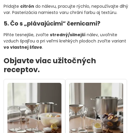
Pridajte
citrón
do nálevu, pracujte rýchlo, nepoužívajte dlhý
var. Pasterizácia namiesto varu chráni farbu aj textúru.
5. Čo s „plávajúcimi“ černicami?
Plňte tesnejšie, zvoľte
stredný/silnejší
nálev, uvoľnite
vzduch špajľou a pri veľmi krehkých plodoch zvoľte variant
vo vlastnej šťave
.
Objavte viac užitočných
receptov.