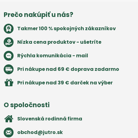
Prečo nakúpiť u nás?
Takmer 100 % spokojných zákazníkov
Nízka cena produktov - ušetríte
Rýchla komunikácia - mail
Pri nákupe nad 69 € doprava zadarmo
Pri nákupe nad 39 € darček na výber
O spoločnosti
Slovenská rodinná firma
obchod​@jutro​.sk