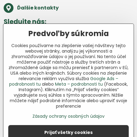
Ďalšie kontakty
Sledujte nás:
Predvoľby súkromia
Facebook
Pinterest
Instagram
Blog
Cookies používame na zlepšenie vašej návštevy tejto
Všetko o nákupe
webovej stránky, analýzu jej výkonnosti a
zhromažďovanie údajov o jej používaní. Na tento účel
môžeme použiť nástroje a služby tretích strán a
Ďakujeme za podporu
zhromaždené údaje sa môžu preniesť k partnerom v EÚ,
USA alebo iných krajinách. Súbory cookies na zlepšenie
Sme slovenský e-shop bez dotácií​.
relevancie reklám využíva služba
Google Ads –
Fungujeme len vďaka vám – ľuďom, ktorí
podrobnosti tu
alebo
Meta – podrobnosti tu
(Facebook,
veria v poctivú prácu a lásku k pôde​. Každý
Instagram). Kliknutím na „Prijať všetky cookies“
vyjadrujete svoj súhlas s týmto spracovaním. Nižšie
nákup na Jutro​.sk nám pomáha pokračovať
môžete nájsť podrobné informácie alebo upraviť svoje
v tom, čo má zmysel – pomáhať
preferencie
záhradkárom zadarmo a srdcom​.
Zásady ochrany osobných údajov
©
2026
Copyright
Predvoľby súkromia
Prijať všetky cookies
Zásady ochrany osobných údajov