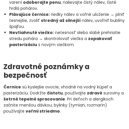
varení
odoberajte penu
, nalievajte čistý nálev, čisté
hrdlá pohárov.
Plávajúce černice:
riedky nálev a voľné uloženie → plniť
tesnejšie, zvoliť
stredný až silnejší
nálev, uvoľniť bubliny
špajľou.
Nevtiahnuté viečko:
netesnosť alebo slabé prehriatie
stredu pohára → skontrolovať viečka a
zopakovať
pasterizáciu
s novým viečkom.
Zdravotné poznámky a
bezpečnosť
Černice
sú kyslejšie ovocie, vhodné na vodný kúpeľ a
pasterizáciu. Dodržte
čistotu
, používajte
zdravé
suroviny a
šetrné tepelné spracovanie
. Pri deťoch a alergikoch
začnite menšou dávkou; bylinky (tymian, rozmarín)
používajte
veľmi striedmo
.