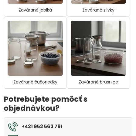
Zavárané jablká
Zavárané slivky
Zavárané čučoriedky
Zavárané brusnice
Potrebujete pomôcť s
objednávkou?
+421 952 563 791