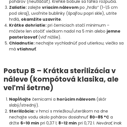
pohárov (neutláčať). Krehké bobule sa ľahko rozpučia.
Zaliatie:
zalejte
vriacim nálevom
po „hrdlo“ (1–1,5 cm
pod okraj), uvoľnite bublinky (špajľou popri skle), utrite
hrdlá,
okamžite uzavrite
.
Krátke dohriatie:
pri černiciach stačí minimum –
môžete len otočiť viečkom nadol na 5 min alebo
jemne
pasterizovať
(viď nižšie).
Chladnutie:
nechajte vychladnúť pod utierkou; viečko sa
má
vtiahnuť
.
Postup B – Krátka sterilizácia v
náleve (kompótová klasika, ale
veľmi šetrne)
Napĺňajte
černicami a
horúcim nálevom
(skôr
slabý/stredný).
Sterilizácia:
v hrnci s mriežkou/uterákom na dne
nechajte vodu okolo pohárov dosiahnuť
80–85 °C
a
držte
6–10 min
pri 0,37 l;
8–12 min
pri 0,72 l.
Nevárať
, inak