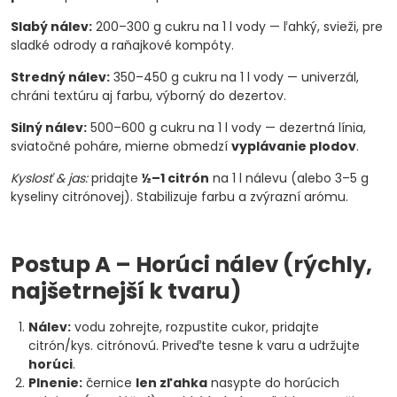
Slabý nálev:
200–300 g cukru na 1 l vody — ľahký, svieži, pre
sladké odrody a raňajkové kompóty.
Stredný nálev:
350–450 g cukru na 1 l vody — univerzál,
chráni textúru aj farbu, výborný do dezertov.
Silný nálev:
500–600 g cukru na 1 l vody — dezertná línia,
sviatočné poháre, mierne obmedzí
vyplávanie plodov
.
Kyslosť & jas:
pridajte
½–1 citrón
na 1 l nálevu (alebo 3–5 g
kyseliny citrónovej). Stabilizuje farbu a zvýrazní arómu.
Postup A – Horúci nálev (rýchly,
najšetrnejší k tvaru)
Nálev:
vodu zohrejte, rozpustite cukor, pridajte
citrón/kys. citrónovú. Priveďte tesne k varu a udržujte
horúci
.
Plnenie:
černice
len zľahka
nasypte do horúcich