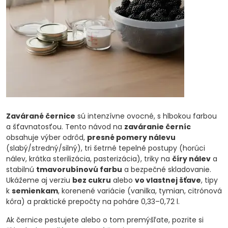
Zavárané černice
sú intenzívne ovocné, s hlbokou farbou
a šťavnatosťou. Tento návod na
zaváranie černíc
obsahuje výber odrôd,
presné pomery nálevu
(slabý/stredný/silný), tri šetrné tepelné postupy (horúci
nálev, krátka sterilizácia, pasterizácia), triky na
číry nálev
a
stabilnú
tmavorubínovú farbu
a bezpečné skladovanie.
Ukážeme aj verziu
bez cukru
alebo
vo vlastnej šťave
, tipy
k
semienkam
, korenené variácie (vanilka, tymian, citrónová
kôra) a praktické prepočty na poháre 0,33–0,72 l.
Ak černice pestujete alebo o tom premýšľate, pozrite si