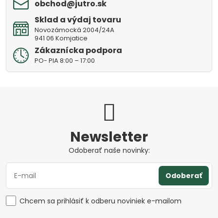
obchod​@jutro​.sk
Sklad a výdaj tovaru
Novozámocká 2004/24A
941 06 Komjatice
Zákaznícka podpora
PO- PIA 8:00 – 17:00
Newsletter
Odoberať naše novinky:
Odoberať
Chcem sa prihlásiť k odberu noviniek e-mailom