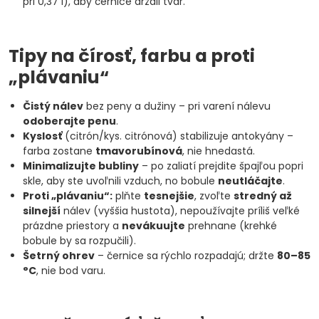
pri 0,37 l), aby černice držali tvar.
Tipy na čírosť, farbu a proti
„plávaniu“
Čistý nálev
bez peny a dužiny – pri varení nálevu
odoberajte penu
.
Kyslosť
(citrón/kys. citrónová) stabilizuje antokyány –
farba zostane
tmavorubínová
, nie hnedastá.
Minimalizujte bubliny
– po zaliatí prejdite špajľou popri
skle, aby ste uvoľnili vzduch, no bobule
neutláčajte
.
Proti „plávaniu“:
plňte
tesnejšie
, zvoľte
stredný až
silnejší
nálev (vyššia hustota), nepoužívajte príliš veľké
prázdne priestory a
nevákuujte
prehnane (krehké
bobule by sa rozpučili).
Šetrný ohrev
– černice sa rýchlo rozpadajú; držte
80–85
°C
, nie bod varu.