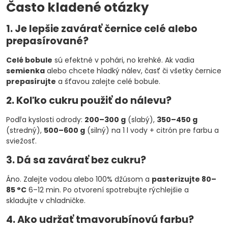
Často kladené otázky
1. Je lepšie zavárať černice celé alebo
prepasírované?
Celé bobule
sú efektné v pohári, no krehké. Ak vadia
semienka
alebo chcete hladký nálev, časť či všetky černice
prepasírujte
a šťavou zalejte celé bobule.
2. Koľko cukru použiť do nálevu?
Podľa kyslosti odrody:
200–300 g
(slabý),
350–450 g
(stredný),
500–600 g
(silný) na 1 l vody + citrón pre farbu a
sviežosť.
3. Dá sa zavárať bez cukru?
Áno. Zalejte vodou alebo 100% džúsom a
pasterizujte 80–
85 °C
6–12 min. Po otvorení spotrebujte rýchlejšie a
skladujte v chladničke.
4. Ako udržať tmavorubínovú farbu?