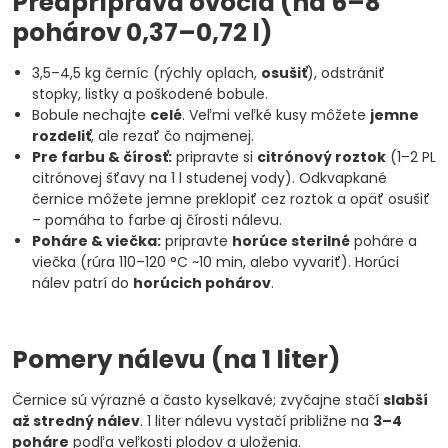
Predpríprava ovocia (na 6–8
pohárov 0,37–0,72 l)
3,5–4,5 kg černíc (rýchly oplach,
osušiť
), odstrániť
stopky, listky a poškodené bobule.
Bobule nechajte
celé
. Veľmi veľké kusy môžete
jemne
rozdeliť
, ale rezať čo najmenej.
Pre farbu & čírosť:
pripravte si
citrónový roztok
(1–2 PL
citrónovej šťavy na 1 l studenej vody). Odkvapkané
černice môžete jemne preklopiť cez roztok a opäť osušiť
– pomáha to farbe aj čírosti nálevu.
Poháre & viečka:
pripravte
horúce sterilné
poháre a
viečka (rúra 110–120 °C ~10 min, alebo vyvariť). Horúci
nálev patrí do
horúcich pohárov
.
Pomery nálevu (na 1 liter)
Černice sú výrazné a často kyselkavé; zvyčajne stačí
slabší
až stredný nálev
. 1 liter nálevu vystačí približne na
3–4
poháre
podľa veľkosti plodov a uloženia.