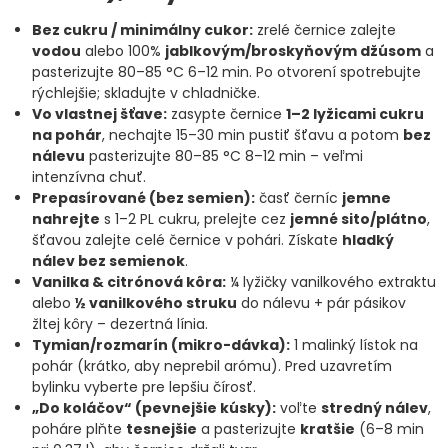
Bez cukru / minimálny cukor:
zrelé černice zalejte
vodou
alebo 100%
jablkovým/broskyňovým džúsom
a
pasterizujte 80–85 °C 6–12 min. Po otvorení spotrebujte
rýchlejšie; skladujte v chladničke.
Vo vlastnej šťave:
zasypte černice
1–2 lyžicami cukru
na pohár
, nechajte 15–30 min pustiť šťavu a potom
bez
nálevu
pasterizujte 80–85 °C 8–12 min – veľmi
intenzívna chuť.
Prepasírované (bez semien):
časť černíc
jemne
nahrejte
s 1–2 PL cukru, prelejte cez
jemné sito/plátno
,
šťavou zalejte celé černice v pohári. Získate
hladký
nálev bez semienok
.
Vanilka & citrónová kôra:
¼ lyžičky vanilkového extraktu
alebo
½ vanilkového struku
do nálevu + pár pásikov
žltej kôry – dezertná línia.
Tymian/rozmarín (mikro-dávka):
1 malinký lístok na
pohár (krátko, aby neprebil arómu). Pred uzavretím
bylinku vyberte pre lepšiu čírosť.
„Do koláčov“ (pevnejšie kúsky):
voľte
stredný nálev
,
poháre plňte
tesnejšie
a pasterizujte
kratšie
(6–8 min