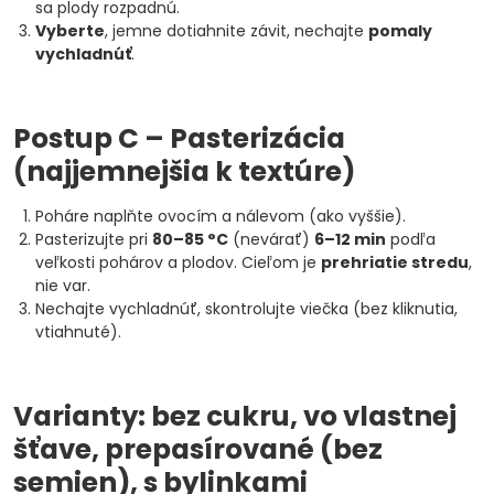
sa plody rozpadnú.
Vyberte
, jemne dotiahnite závit, nechajte
pomaly
vychladnúť
.
Postup C – Pasterizácia
(najjemnejšia k textúre)
Poháre naplňte ovocím a nálevom (ako vyššie).
Pasterizujte pri
80–85 °C
(nevárať)
6–12 min
podľa
veľkosti pohárov a plodov. Cieľom je
prehriatie stredu
,
nie var.
Nechajte vychladnúť, skontrolujte viečka (bez kliknutia,
vtiahnuté).
Varianty: bez cukru, vo vlastnej
šťave, prepasírované (bez
semien), s bylinkami