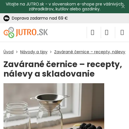
Vitajte na JUTRO.sk - v slovenskom e-shope pre vášnivých
✕
záhradkárov, kutilov alebo gazdinky.
Doprava zadarmo nad 69 €
Úvod
Návody a tipy
Zavárané černice – recepty, nálevy a
Zavárané černice – recepty,
nálevy a skladovanie