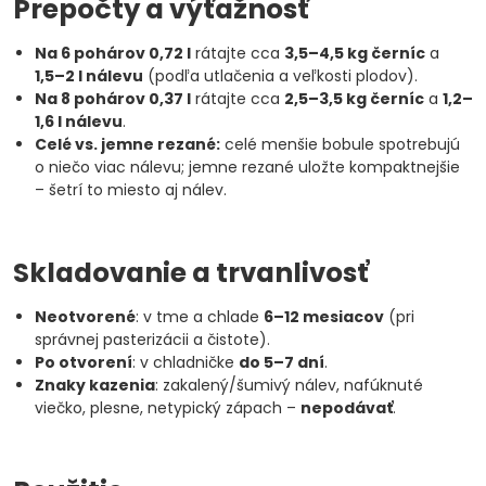
Prepočty a výťažnosť
Na 6 pohárov 0,72 l
rátajte cca
3,5–4,5 kg černíc
a
1,5–2 l nálevu
(podľa utlačenia a veľkosti plodov).
Na 8 pohárov 0,37 l
rátajte cca
2,5–3,5 kg černíc
a
1,2–
1,6 l nálevu
.
Celé vs. jemne rezané:
celé menšie bobule spotrebujú
o niečo viac nálevu; jemne rezané uložte kompaktnejšie
– šetrí to miesto aj nálev.
Skladovanie a trvanlivosť
Neotvorené
: v tme a chlade
6–12 mesiacov
(pri
správnej pasterizácii a čistote).
Po otvorení
: v chladničke
do 5–7 dní
.
Znaky kazenia
: zakalený/šumivý nálev, nafúknuté
viečko, plesne, netypický zápach –
nepodávať
.