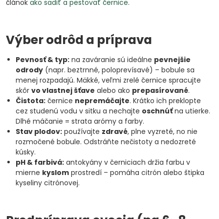
článok
ako sadiť a pestovať černice
.
Výber odrôd a príprava
Pevnosť & typ:
na zaváranie sú ideálne
pevnejšie
odrody
(napr. beztrnné, poloprevísavé) – bobule sa
menej rozpadajú. Mäkké, veľmi zrelé černice spracujte
skôr
vo vlastnej šťave
alebo ako
prepasírované
.
Čistota:
černice
nepremáčajte
. Krátko ich preklopte
cez studenú vodu v sitku a nechajte
oschnúť
na utierke.
Dlhé máčanie = strata arómy a farby.
Stav plodov:
používajte
zdravé
, plne vyzreté, no nie
rozmočené bobule. Odstráňte nečistoty a nedozreté
kúsky.
pH & farbivá:
antokyány v černiciach držia farbu v
mierne
kyslom
prostredí – pomáha citrón alebo štipka
kyseliny citrónovej.