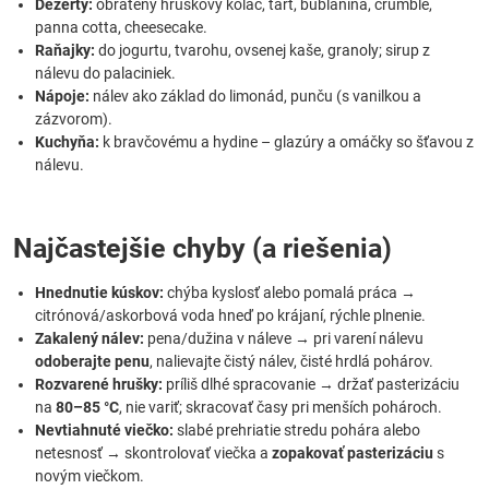
Dezerty:
obrátený hruškový koláč, tart, bublanina, crumble,
panna cotta, cheesecake.
Raňajky:
do jogurtu, tvarohu, ovsenej kaše, granoly; sirup z
nálevu do palaciniek.
Nápoje:
nálev ako základ do limonád, punču (s vanilkou a
zázvorom).
Kuchyňa:
k bravčovému a hydine – glazúry a omáčky so šťavou z
nálevu.
Najčastejšie chyby (a riešenia)
Hnednutie kúskov:
chýba kyslosť alebo pomalá práca →
citrónová/askorbová voda hneď po krájaní, rýchle plnenie.
Zakalený nálev:
pena/dužina v náleve → pri varení nálevu
odoberajte penu
, nalievajte čistý nálev, čisté hrdlá pohárov.
Rozvarené hrušky:
príliš dlhé spracovanie → držať pasterizáciu
na
80–85 °C
, nie variť; skracovať časy pri menších pohároch.
Nevtiahnuté viečko:
slabé prehriatie stredu pohára alebo
netesnosť → skontrolovať viečka a
zopakovať pasterizáciu
s
novým viečkom.