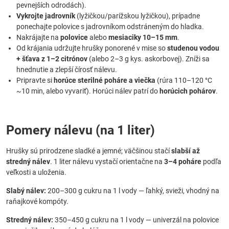
pevnejších odrodách).
Vykrojte jadrovník
(lyžičkou/parížskou lyžičkou), prípadne
ponechajte polovice s jadrovníkom odstráneným do hladka.
Nakrájajte na
polovice
alebo
mesiaciky 10–15 mm
.
Od krájania udržujte hrušky ponorené v mise so
studenou vodou
+ šťava z 1–2 citrónov
(alebo 2–3 g kys. askorbovej). Zníži sa
hnednutie a zlepší čírosť nálevu.
Pripravte si
horúce sterilné poháre a viečka
(rúra 110–120 °C
~10 min, alebo vyvariť). Horúci nálev patrí do
horúcich pohárov
.
Pomery nálevu (na 1 liter)
Hrušky sú prirodzene sladké a jemné; väčšinou stačí
slabší až
stredný nálev
. 1 liter nálevu vystačí orientačne na
3–4 poháre
podľa
veľkosti a uloženia.
Slabý nálev:
200–300 g cukru na 1 l vody — ľahký, svieži, vhodný na
raňajkové kompóty.
Stredný nálev:
350–450 g cukru na 1 l vody — univerzál na polovice