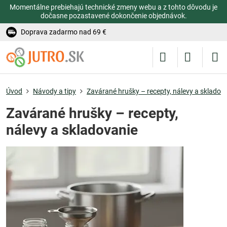
Momentálne prebiehajú technické zmeny webu a z tohto dôvodu je
dočasne pozastavené dokončenie objednávok.
Doprava zadarmo nad 69 €
Úvod
Návody a tipy
Zavárané hrušky – recepty, nálevy a skladov
Zavárané hrušky – recepty,
nálevy a skladovanie