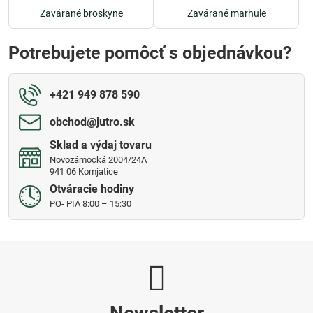
Zavárané broskyne
Zavárané marhule
Potrebujete pomôcť s objednávkou?
+421 949 878 590
obchod​@jutro​.sk
Sklad a výdaj tovaru
Novozámocká 2004/24A
941 06 Komjatice
Otváracie hodiny
PO- PIA 8:00 – 15:30