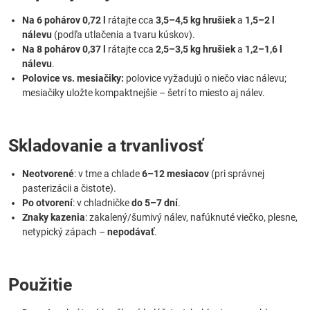
Na 6 pohárov 0,72 l
rátajte cca
3,5–4,5 kg hrušiek
a
1,5–2 l
nálevu
(podľa utlačenia a tvaru kúskov).
Na 8 pohárov 0,37 l
rátajte cca
2,5–3,5 kg hrušiek
a
1,2–1,6 l
nálevu
.
Polovice vs. mesiačiky:
polovice vyžadujú o niečo viac nálevu;
mesiačiky uložte kompaktnejšie – šetrí to miesto aj nálev.
Skladovanie a trvanlivosť
Neotvorené
: v tme a chlade
6–12 mesiacov
(pri správnej
pasterizácii a čistote).
Po otvorení
: v chladničke
do 5–7 dní
.
Znaky kazenia
: zakalený/šumivý nálev, nafúknuté viečko, plesne,
netypický zápach –
nepodávať
.
Použitie