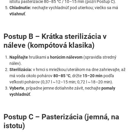
istotu pasterizácie 80–85 °C / 10–15 min (pozri Postup C).
Chladnutie:
nechajte vychladnúť pod utierkou; viečko sa má
vtiahnuť
.
Postup B – Krátka sterilizácia v
náleve (kompótová klasika)
Napĺňajte
hruškami a
horúcim nálevom
(spravidla stredný
nálev).
Sterilizácia:
v hrnci s mriežkou/uterákom na dne zahrievajte, až
má voda okolo pohárov
80–85 °C
, držte
15–20 min
podľa
veľkosti pohárov (0,37 l ~12–15 min; 0,72 l ~18–20 min).
Vyberte
, prípadne jemne dotiahnite závit, nechajte
pomaly
vychladnúť
.
Postup C – Pasterizácia (jemná, na
istotu)