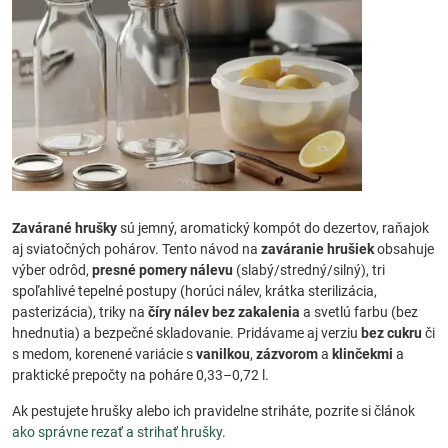
Zavárané hrušky
sú jemný, aromatický kompót do dezertov, raňajok
aj sviatočných pohárov. Tento návod na
zaváranie hrušiek
obsahuje
výber odrôd,
presné pomery nálevu
(slabý/stredný/silný), tri
spoľahlivé tepelné postupy (horúci nálev, krátka sterilizácia,
pasterizácia), triky na
číry nálev bez zakalenia
a svetlú farbu (bez
hnednutia) a bezpečné skladovanie. Pridávame aj verziu
bez cukru
či
s medom, korenené variácie s
vanilkou
,
zázvorom
a
klinčekmi
a
praktické prepočty na poháre 0,33–0,72 l.
Ak pestujete hrušky alebo ich pravidelne striháte, pozrite si článok
ako správne rezať a strihať hrušky
.