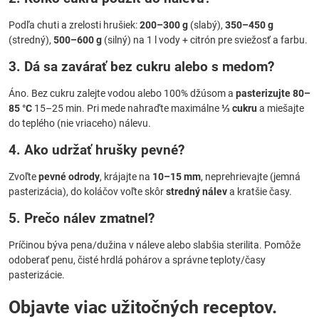
Podľa chuti a zrelosti hrušiek:
200–300 g
(slabý),
350–450 g
(stredný),
500–600 g
(silný) na 1 l vody + citrón pre sviežosť a farbu.
3. Dá sa zavárať bez cukru alebo s medom?
Áno. Bez cukru zalejte vodou alebo 100% džúsom a
pasterizujte 80–
85 °C
15–25 min. Pri mede nahraďte maximálne
⅓ cukru
a miešajte
do teplého (nie vriaceho) nálevu.
4. Ako udržať hrušky pevné?
Zvoľte
pevné odrody
, krájajte na
10–15 mm
, neprehrievajte (jemná
pasterizácia), do koláčov voľte skôr
stredný nálev
a kratšie časy.
5. Prečo nálev zmatnel?
Príčinou býva pena/dužina v náleve alebo slabšia sterilita. Pomôže
odoberať penu, čisté hrdlá pohárov a správne teploty/časy
pasterizácie.
Objavte viac užitočných receptov.