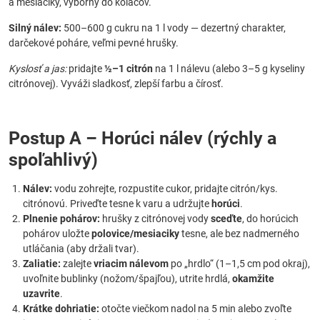
a mesiačiky, výborný do koláčov.
Silný nálev:
500–600 g cukru na 1 l vody — dezertný charakter,
darčekové poháre, veľmi pevné hrušky.
Kyslosť a jas:
pridajte
½–1 citrón
na 1 l nálevu (alebo 3–5 g kyseliny
citrónovej). Vyváži sladkosť, zlepší farbu a čírosť.
Postup A – Horúci nálev (rýchly a
spoľahlivý)
Nálev:
vodu zohrejte, rozpustite cukor, pridajte citrón/kys.
citrónovú. Priveďte tesne k varu a udržujte
horúci
.
Plnenie pohárov:
hrušky z citrónovej vody
sceďte
, do horúcich
pohárov uložte
polovice/mesiaciky
tesne, ale bez nadmerného
utláčania (aby držali tvar).
Zaliatie:
zalejte
vriacim nálevom
po „hrdlo“ (1–1,5 cm pod okraj),
uvoľnite bublinky (nožom/špajľou), utrite hrdlá,
okamžite
uzavrite
.
Krátke dohriatie:
otočte viečkom nadol na 5 min alebo zvoľte