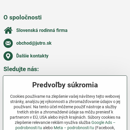
O spoločnosti
Slovenská rodinná firma
obchod​@jutro​.sk
Ďalšie kontakty
Sledujte nás:
Facebook
Pinterest
Instagram
Blog
Predvoľby súkromia
Všetko o nákupe
Cookies používame na zlepšenie vašej návštevy tejto webovej
stránky, analýzu jej výkonnosti a zhromažďovanie údajov o jej
používaní. Na tento účel môžeme použiť nástroje a služby
Ďakujeme za podporu
tretích strán a zhromaždené údaje sa môžu preniesť k
partnerom v EÚ, USA alebo iných krajinách. Súbory cookies na
Sme slovenský e-shop bez dotácií​. Fungujeme len
zlepšenie relevancie reklám využíva služba
Google Ads –
vďaka vám – ľuďom, ktorí veria v poctivú prácu a
podrobnosti tu
alebo
Meta – podrobnosti tu
(Facebook,