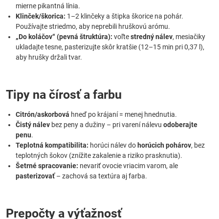
mierne pikantná línia.
Klinček/škorica:
1–2 klinčeky a štipka škorice na pohár.
Používajte striedmo, aby neprebili hruškovú arómu.
„Do koláčov“ (pevná štruktúra):
voľte
stredný nálev
, mesiačiky
ukladajte tesne, pasterizujte skôr kratšie (12–15 min pri 0,37 l),
aby hrušky držali tvar.
Tipy na čírosť a farbu
Citrón/askorbová
hneď po krájaní = menej hnednutia.
Čistý nálev
bez peny a dužiny – pri varení nálevu
odoberajte
penu
.
Teplotná kompatibilita:
horúci nálev do
horúcich pohárov
, bez
teplotných šokov (znížite zakalenie a riziko prasknutia).
Šetrné spracovanie:
nevariť ovocie vriacim varom, ale
pasterizovať
– zachová sa textúra aj farba.
Prepočty a výťažnosť