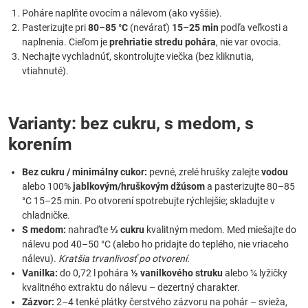
Poháre naplňte ovocím a nálevom (ako vyššie).
Pasterizujte pri
80–85 °C
(nevárať)
15–25 min
podľa veľkosti a
naplnenia. Cieľom je
prehriatie stredu pohára
, nie var ovocia.
Nechajte vychladnúť, skontrolujte viečka (bez kliknutia,
vtiahnuté).
Varianty: bez cukru, s medom, s
korením
Bez cukru / minimálny cukor:
pevné, zrelé hrušky zalejte
vodou
alebo 100%
jablkovým/hruškovým džúsom
a pasterizujte 80–85
°C 15–25 min. Po otvorení spotrebujte rýchlejšie; skladujte v
chladničke.
S medom:
nahraďte
⅓ cukru
kvalitným medom. Med miešajte do
nálevu pod 40–50 °C (alebo ho pridajte do teplého, nie vriaceho
nálevu).
Kratšia trvanlivosť po otvorení
.
Vanilka:
do 0,72 l pohára
½ vanilkového struku
alebo ¼ lyžičky
kvalitného extraktu do nálevu – dezertný charakter.
Zázvor:
2–4 tenké plátky čerstvého zázvoru na pohár – svieža,