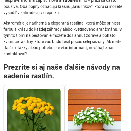
nesprávna forma zápisu slova
alstroméria
, no v praxi sa často
používa. Oba pojmy označujú krásnu „ľaliu Inkov“, ktorú si môžete
vysadiť v záhrade aj v črepníku.
Alstroméria je nádherná a elegantná rastlina, ktorá môže priniesť
farbu a krásu do každej záhrady alebo kvetinového aranžmánu. S
týmito tipmi na pestovanie môžete dosiahnuť zdravé a bohato
kvitnúce rastliny, ktoré vás budú tešiť počas celej sezóny. Ak máte
ďalšie otázky alebo potrebujete viac informácií, neváhajte nás
kontaktovať!
Prezrite si aj naše ďalšie návody na
sadenie rastlín.