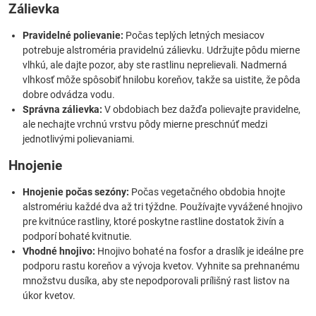
Zálievka
Pravidelné polievanie:
Počas teplých letných mesiacov
potrebuje alstroméria pravidelnú zálievku. Udržujte pôdu mierne
vlhkú, ale dajte pozor, aby ste rastlinu neprelievali. Nadmerná
vlhkosť môže spôsobiť hnilobu koreňov, takže sa uistite, že pôda
dobre odvádza vodu.
Správna zálievka:
V obdobiach bez dažďa polievajte pravidelne,
ale nechajte vrchnú vrstvu pôdy mierne preschnúť medzi
jednotlivými polievaniami.
Hnojenie
Hnojenie počas sezóny:
Počas vegetačného obdobia hnojte
alstromériu každé dva až tri týždne. Používajte vyvážené hnojivo
pre kvitnúce rastliny, ktoré poskytne rastline dostatok živín a
podporí bohaté kvitnutie.
Vhodné hnojivo:
Hnojivo bohaté na fosfor a draslík je ideálne pre
podporu rastu koreňov a vývoja kvetov. Vyhnite sa prehnanému
množstvu dusíka, aby ste nepodporovali prílišný rast listov na
úkor kvetov.