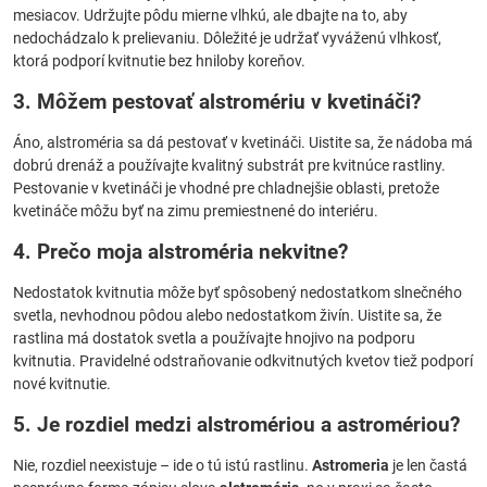
mesiacov. Udržujte pôdu mierne vlhkú, ale dbajte na to, aby
nedochádzalo k prelievaniu. Dôležité je udržať vyváženú vlhkosť,
ktorá podporí kvitnutie bez hniloby koreňov.
3. Môžem pestovať alstromériu v kvetináči?
Áno, alstroméria sa dá pestovať v kvetináči. Uistite sa, že nádoba má
dobrú drenáž a používajte kvalitný substrát pre kvitnúce rastliny.
Pestovanie v kvetináči je vhodné pre chladnejšie oblasti, pretože
kvetináče môžu byť na zimu premiestnené do interiéru.
4. Prečo moja alstroméria nekvitne?
Nedostatok kvitnutia môže byť spôsobený nedostatkom slnečného
svetla, nevhodnou pôdou alebo nedostatkom živín. Uistite sa, že
rastlina má dostatok svetla a používajte hnojivo na podporu
kvitnutia. Pravidelné odstraňovanie odkvitnutých kvetov tiež podporí
nové kvitnutie.
5. Je rozdiel medzi alstromériou a astromériou?
Nie, rozdiel neexistuje – ide o tú istú rastlinu.
Astromeria
je len častá