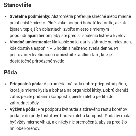
Stanovište
Svetelné podmienky:
Alstroméria preferuje slnečné alebo mierne
polotienisté miesto. Plné slnko podporí bohaté kvitnutie, ale ak
žijete v teplejších oblastiach, zvoľte miesto s miernym
popoludňajším tieňom, aby ste predišli spáleniu listov a kvetov.
Vhodné umiestnenie:
Najlepšie sa jej darí v záhrade na miestach,
kde dostáva aspoň 4 – 6 hodín slnečného svetla denne. Pri
pestovaní v kvetináčoch umiestnite rastlinu tam, kde je
dostatočné prirodzené svetlo.
Pôda
Priepustná pôda:
Alstroméria má rada dobre priepustnú pôdu,
ktorá je mierne kyslá a bohatá na organické látky. Dobrú drenáž
zabezpečíte pridaním kompostu, piesku alebo perlitu do
záhradnej pôdy.
Výživná pôda:
Pre podporu kvitnutia a zdravého rastu koreňov
pridajte do pôdy fosfátové hnojivo alebo kompost. Pôda by mala
byť vždy mierne vlhká, ale nikdy nie premočená, aby sa predišlo
hnilobe koreňov.