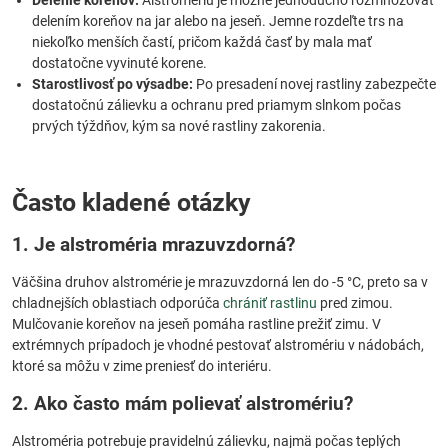
Delenie koreňov:
Alstromériu je možné jednoducho rozmnožovať
delením koreňov na jar alebo na jeseň. Jemne rozdeľte trs na
niekoľko menších častí, pričom každá časť by mala mať
dostatočne vyvinuté korene.
Starostlivosť po výsadbe:
Po presadení novej rastliny zabezpečte
dostatočnú zálievku a ochranu pred priamym slnkom počas
prvých týždňov, kým sa nové rastliny zakorenia.
Často kladené otázky
1. Je alstroméria mrazuvzdorná?
Väčšina druhov alstromérie je mrazuvzdorná len do -5 °C, preto sa v
chladnejších oblastiach odporúča
chrániť rastlinu
pred zimou.
Mulčovanie koreňov na jeseň pomáha rastline prežiť zimu. V
extrémnych prípadoch je vhodné pestovať alstromériu v nádobách,
ktoré sa môžu v zime preniesť do interiéru.
2. Ako často mám polievať alstromériu?
Alstroméria potrebuje pravidelnú zálievku, najmä počas teplých