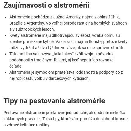
Zaujímavosti o alstromérii
Alstroméria pochádza z Južnej Ameriky, najmä z oblastí Chile,
Brazílie a Argentíny. Vo voľnej prírode rastie na horských svahoch
a v subtropických lesoch.
Kvety alstromérie majú dlhotrvajúcu sviežosť, vďaka čomu sú
ideálne pre rezané kytice. Vážia si ich najmä floristé, pretože kvety
môžu vydržať až dva týždne vo váze, ak sa o ne správne staráte.
Táto rastlina sa nazýva „ľalia Inkov“ kvôli svojmu pôvodu a
podobnosti s tradičnými ľaliami, aj keď nepatrí do rovnakej
čeľade.
Alstroméria je symbolom priateľstva, oddanosti a podpory, čo z
nej robí častú voľbu v darčekových kyticiach.
Tipy na pestovanie alstromérie
Pestovanie alstromérie je relatívne jednoduché, ak dodržíte niekoľko
základných pravidiel. Tu sú tipy, ktoré vám pomôžu dosiahnuť krásne
a zdravé kvitnúce rastliny: