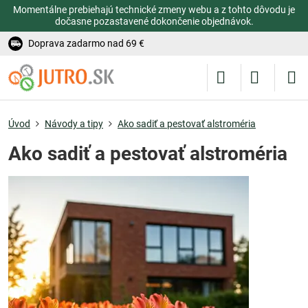
Momentálne prebiehajú technické zmeny webu a z tohto dôvodu je
dočasne pozastavené dokončenie objednávok.
Doprava zadarmo nad 69 €
Úvod
Návody a tipy
Ako sadiť a pestovať alstroméria
Ako sadiť a pestovať alstroméria