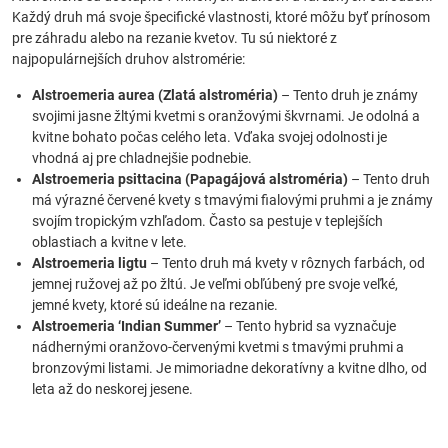
Každý druh má svoje špecifické vlastnosti, ktoré môžu byť prínosom
pre záhradu alebo na rezanie kvetov. Tu sú niektoré z
najpopulárnejších druhov alstromérie:
Alstroemeria aurea (Zlatá alstroméria)
– Tento druh je známy
svojimi jasne žltými kvetmi s oranžovými škvrnami. Je odolná a
kvitne bohato počas celého leta. Vďaka svojej odolnosti je
vhodná aj pre chladnejšie podnebie.
Alstroemeria psittacina (Papagájová alstroméria)
– Tento druh
má výrazné červené kvety s tmavými fialovými pruhmi a je známy
svojím tropickým vzhľadom. Často sa pestuje v teplejších
oblastiach a kvitne v lete.
Alstroemeria ligtu
– Tento druh má kvety v rôznych farbách, od
jemnej ružovej až po žltú. Je veľmi obľúbený pre svoje veľké,
jemné kvety, ktoré sú ideálne na rezanie.
Alstroemeria ‘Indian Summer’
– Tento hybrid sa vyznačuje
nádhernými oranžovo-červenými kvetmi s tmavými pruhmi a
bronzovými listami. Je mimoriadne dekoratívny a kvitne dlho, od
leta až do neskorej jesene.