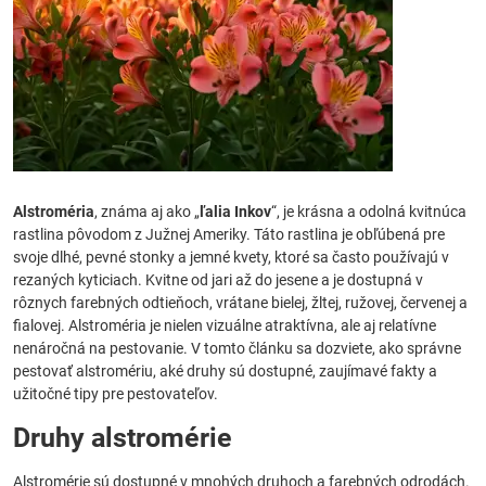
Alstroméria
, známa aj ako „
ľalia Inkov
“, je krásna a odolná kvitnúca
rastlina pôvodom z Južnej Ameriky. Táto rastlina je obľúbená pre
svoje dlhé, pevné stonky a jemné kvety, ktoré sa často používajú v
rezaných kyticiach. Kvitne od jari až do jesene a je dostupná v
rôznych farebných odtieňoch, vrátane bielej, žltej, ružovej, červenej a
fialovej. Alstroméria je nielen vizuálne atraktívna, ale aj relatívne
nenáročná na pestovanie. V tomto článku sa dozviete, ako správne
pestovať alstromériu, aké druhy sú dostupné, zaujímavé fakty a
užitočné tipy pre pestovateľov.
Druhy alstromérie
Alstromérie sú dostupné v mnohých druhoch a farebných odrodách.