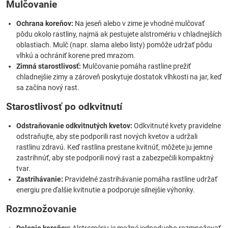
Mulčovanie
Ochrana koreňov:
Na jeseň alebo v zime je vhodné mulčovať
pôdu okolo rastliny, najmä ak pestujete alstromériu v chladnejších
oblastiach. Mulč (napr. slama alebo listy) pomôže udržať pôdu
vlhkú a ochrániť korene pred mrazom.
Zimná starostlivosť:
Mulčovanie pomáha rastline prežiť
chladnejšie zimy a zároveň poskytuje dostatok vlhkosti na jar, keď
sa začína nový rast.
Starostlivosť po odkvitnutí
Odstraňovanie odkvitnutých kvetov:
Odkvitnuté kvety pravidelne
odstraňujte, aby ste podporili rast nových kvetov a udržali
rastlinu zdravú. Keď rastlina prestane kvitnúť, môžete ju jemne
zastrihnúť, aby ste podporili nový rast a zabezpečili kompaktný
tvar.
Zastrihávanie:
Pravidelné zastrihávanie pomáha rastline udržať
energiu pre ďalšie kvitnutie a podporuje silnejšie výhonky.
Rozmnožovanie