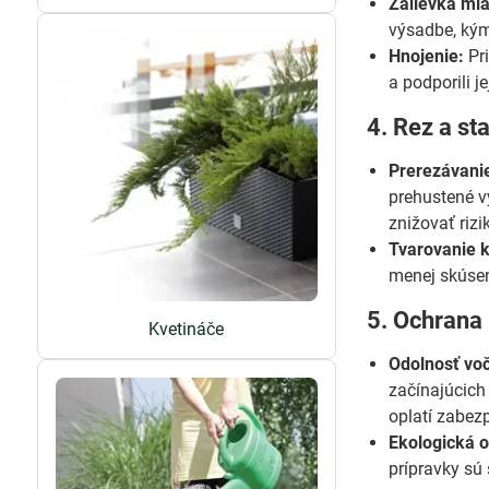
Zálievka mla
výsadbe, kým
Hnojenie:
Pri
a podporili 
4. Rez a sta
Prerezávanie
prehustené v
znižovať rizi
Tvarovanie k
menej skúsen
5. Ochrana
Kvetináče
Odolnosť vo
začínajúcich
oplatí zabez
Ekologická 
prípravky sú 