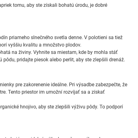
apriek tomu, aby ste získali bohatú úrodu, je dobré
dín priameho slnečného svetla denne. V polotieni sa tiež
porí vyššiu kvalitu a množstvo plodov.
hatá na živiny. Vyhnite sa miestam, kde by mohla stáť
ôdu, pridajte piesok alebo perlit, aby ste zlepšili drenáž.
ienky pre zakorenenie ideálne. Pri výsadbe zabezpečte, že
re. Tento priestor im umožní rozvíjať sa a získať
ganické hnojivo, aby ste zlepšili výživu pôdy. To podporí