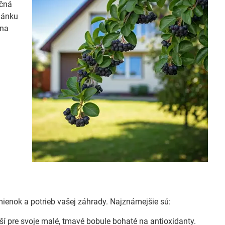
očná
článku
 na
mienok a potrieb vašej záhrady. Najznámejšie sú:
jší pre svoje malé, tmavé bobule bohaté na antioxidanty.