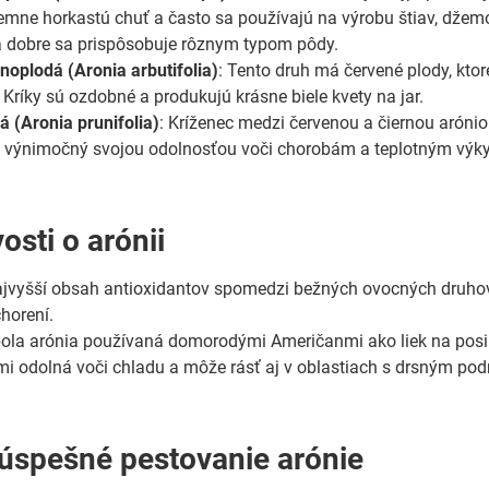
emne horkastú chuť a často sa používajú na výrobu štiav, džemo
a dobre sa prispôsobuje rôznym typom pôdy.
noplodá (Aronia arbutifolia)
: Tento druh má červené plody, ktor
 Kríky sú ozdobné a produkujú krásne biele kvety na jar.
á (Aronia prunifolia)
: Kríženec medzi červenou a čiernou arónio
e výnimočný svojou odolnosťou voči chorobám a teplotným výk
osti o arónii
jvyšší obsah antioxidantov spomedzi bežných ovocných druhov, 
horení.
bola arónia používaná domorodými Američanmi ako liek na posiln
ľmi odolná voči chladu a môže rásť aj v oblastiach s drsným pod
 úspešné pestovanie arónie