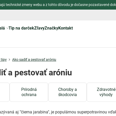
ajú technické zmeny webu a z tohto dôvodu je dočasne pozastavené dok
slá
Tip na darček
Zľavy
Značky
Kontakt
tipy
Ako sadiť a pestovať aróniu
iť a pestovať aróniu
Prírodná
Choroby a
Zdravotné
ochrana
škodcovia
výhody
azývaná aj "čierna jarabina", je populárnou superpotravinou vďa