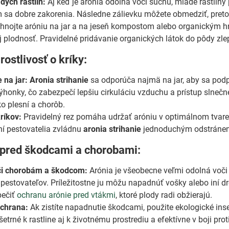
dých rastlín:
Aj keď je arónia odolná voči suchu, mladé rastliny
 sa dobre zakorenia. Následne zálievku môžete obmedziť, pretož
hnojte aróniu na jar a na jeseň kompostom alebo organickým hno
jej plodnosť. Pravidelné pridávanie organických látok do pôdy zl
rostlivosť o kríky:
 na jar:
Aronia strihanie
sa odporúča najmä na jar, aby sa podpor
ýhonky, čo zabezpečí lepšiu cirkuláciu vzduchu a prístup slneč
ko plesní a chorôb.
ríkov:
Pravidelný rez pomáha udržať aróniu v optimálnom tvare, č
í pestovatelia zvládnu
aronia strihanie
jednoduchým odstránení
 pred škodcami a chorobami:
či chorobám a škodcom:
Arónia je všeobecne veľmi odolná voči 
 pestovateľov. Príležitostne ju môžu napadnúť vošky alebo iní d
pečiť
ochranu arónie pred vtákmi
, ktoré plody radi obžierajú.
ochrana:
Ak zistíte napadnutie škodcami, použite ekologické inse
šetrné k rastline aj k životnému prostrediu a efektívne v boji p