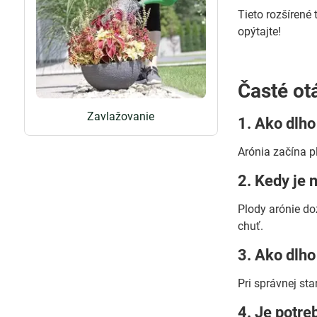
Tieto rozšírené
opýtajte!
Časté ot
Zavlažovanie
1. Ako dlho
Arónia začína p
2. Kedy je 
Plody arónie do
chuť.
3. Ako dlho
Pri správnej sta
4. Je potre