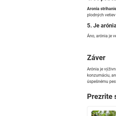
Aronia strihani
plodných vetiev
5. Je aróni
Áno, arónia je 
Záver
Arónia je výživ
konzumáciu, aró
úspešnému pest
Prezrite