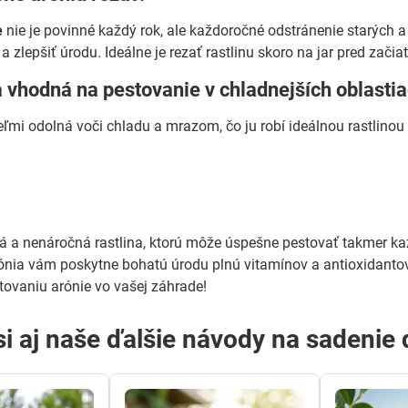
e
nie je povinné každý rok, ale každoročné odstránenie starýc
 a zlepšiť úrodu. Ideálne je rezať rastlinu skoro na jar pred za
a vhodná na pestovanie v chladnejších oblasti
veľmi odolná voči chladu a mrazom, čo ju robí ideálnou rastlino
ná a nenáročná rastlina, ktorú môže úspešne pestovať takmer kaž
nia vám poskytne bohatú úrodu plnú vitamínov a antioxidantov. 
ovaniu arónie vo vašej záhrade!
 si aj naše ďalšie návody na sadenie