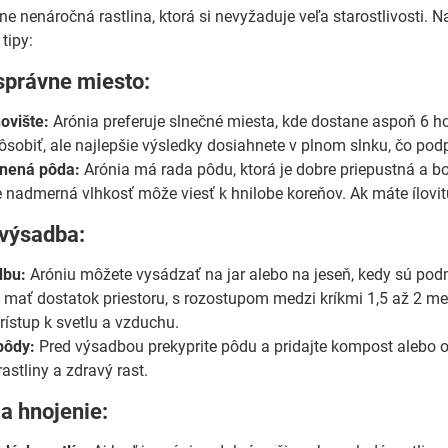
e nenáročná rastlina, ktorá si nevyžaduje veľa starostlivosti. N
 tipy:
správne miesto:
ovište:
Arónia preferuje slnečné miesta, kde dostane aspoň 6 ho
ôsobiť, ale najlepšie výsledky dosiahnete v plnom slnku, čo pod
nená pôda:
Arónia má rada pôdu, ktorá je dobre priepustná a bo
 nadmerná vlhkosť môže viesť k hnilobe koreňov. Ak máte ílovitú p
 výsadba:
dbu:
Aróniu môžete vysádzať na jar alebo na jeseň, kedy sú podm
 mať dostatok priestoru, s rozostupom medzi kríkmi 1,5 až 2 met
rístup k svetlu a vzduchu.
pôdy:
Pred výsadbou prekyprite pôdu a pridajte kompost alebo or
astliny a zdravý rast.
 a hnojenie: