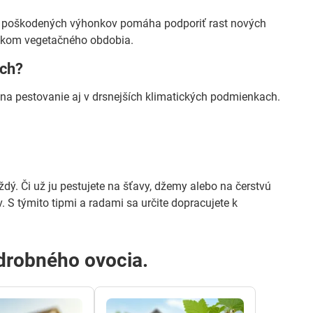
h a poškodených výhonkov pomáha podporiť rast nových
čiatkom vegetačného obdobia.
ach?
u na pestovanie aj v drsnejších klimatických podmienkach.
dý. Či už ju pestujete na šťavy, džemy alebo na čerstvú
S týmito tipmi a radami sa určite dopracujete k
 drobného ovocia.