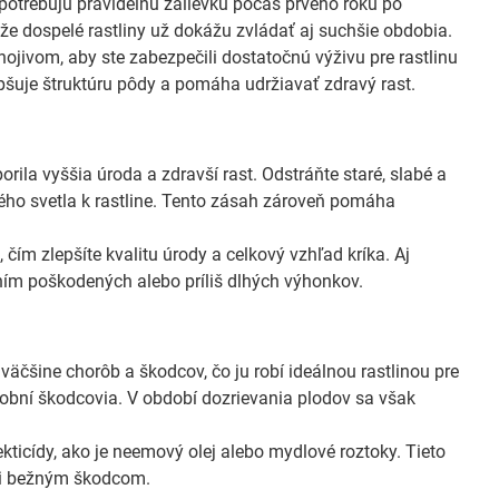
 potrebujú pravidelnú zálievku počas prvého roku po
e dospelé rastliny už dokážu zvládať aj suchšie obdobia.
jivom, aby ste zabezpečili dostatočnú výživu pre rastlinu
epšuje štruktúru pôdy a pomáha udržiavať zdravý rast.
ila vyššia úroda a zdravší rast. Odstráňte staré, slabé a
ného svetla k rastline. Tento zásah zároveň pomáha
ím zlepšíte kvalitu úrody a celkový vzhľad kríka. Aj
m poškodených alebo príliš dlhých výhonkov.
väčšine chorôb a škodcov, čo ju robí ideálnou rastlinou pre
robní škodcovia. V období dozrievania plodov sa však
kticídy, ako je neemový olej alebo mydlové roztoky. Tieto
roti bežným škodcom.