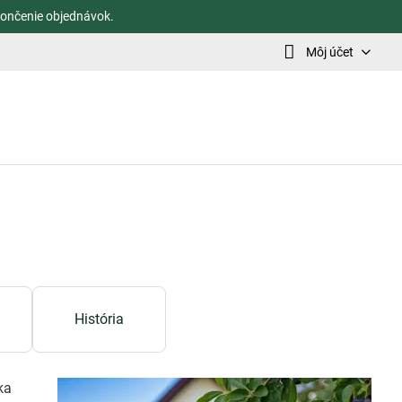
ončenie objednávok.
Môj účet
História
ka