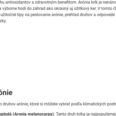
u antioxidantov a zdravotným benefitom. Arónia krík je nenár
 sa výborne hodí do záhrad ako okrasný aj úžitkový ker. V tomto 
žitočné tipy na pestovanie arónie, prehľad druhov a odpovede
zky.
ónie
ko druhov arónie, ktoré si môžete vybrať podľa klimatických pod
noplodá (Aronia melanocarpa)
: Tento druh kríka je najpopulárne