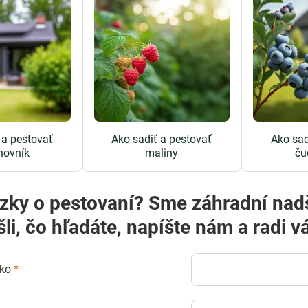
 a pestovať
Ako sadiť a pestovať
Ako sad
ovník
maliny
ču
? Sme záhradní nadšenci a radi vám poradíme! Ak
šli, čo hľadáte, napíšte nám a rad
sko
*