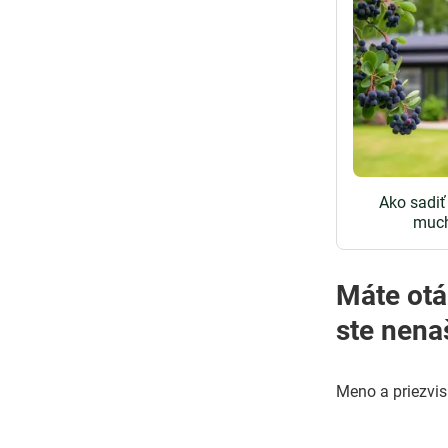
Ako sadiť
much
Máte otázky o pestovaní
ste nena
Meno a priezvi