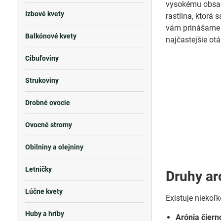
vysokému obsah
Izbové kvety
rastlina, ktorá
vám prinášame u
Balkónové kvety
najčastejšie otá
Cibuľoviny
Strukoviny
Drobné ovocie
Ovocné stromy
Obilniny a olejniny
Letničky
Druhy ar
Lúčne kvety
Existuje niekoľ
Huby a hríby
Arónia čier