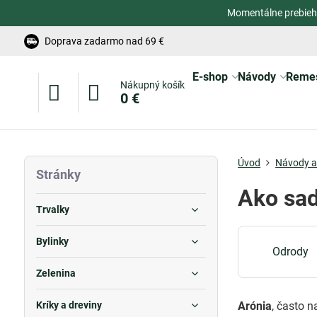
Momentálne prebieh
Doprava zadarmo nad 69 €
E-shop
Návody
Reme
Nákupný košík
0 €
Úvod
Návody a 
Stránky
Ako sad
Trvalky
Bylinky
Odrody
Zelenina
Kríky a dreviny
Arónia
, často n