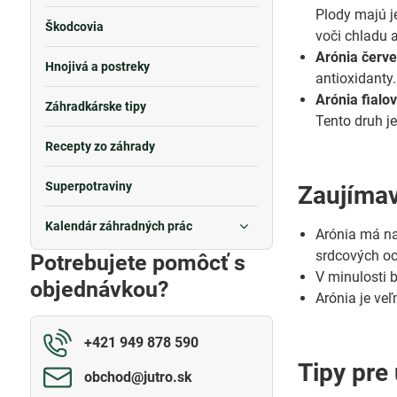
Plody majú j
Škodcovia
voči chladu 
Arónia červe
Hnojivá a postreky
antioxidanty.
Arónia fialov
Záhradkárske tipy
Tento druh j
Recepty zo záhrady
Superpotraviny
Zaujímav
Kalendár záhradných prác
Arónia má na
srdcových oc
Potrebujete pomôcť s
V minulosti 
objednávkou?
Arónia je ve
+421 949 878 590
Tipy pre
obchod​@jutro​.sk