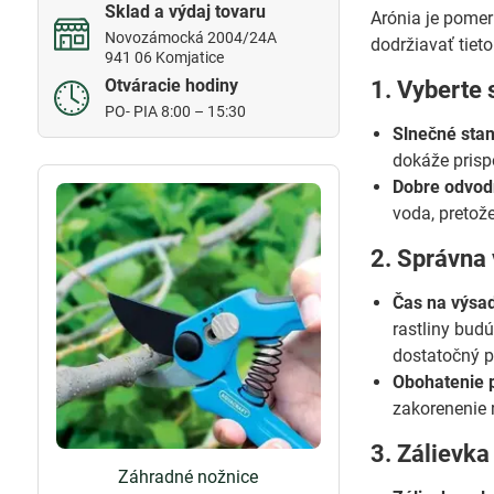
Sklad a výdaj tovaru
Arónia je pomern
Novozámocká 2004/24A
dodržiavať tieto
941 06 Komjatice
Otváracie hodiny
1. Vyberte 
PO- PIA 8:00 – 15:30
Slnečné stan
dokáže prisp
Dobre odvod
voda, pretože
2. Správna
Čas na výsa
rastliny budú
dostatočný p
Obohatenie 
zakorenenie r
3. Zálievka
Záhradné nožnice