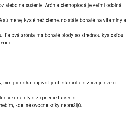
v alebo na sušenie. Arónia čiernoplodá je veľmi odolná
é sú menej kyslé než čierne, no stále bohaté na vitamíny a
u, fialová arónia má bohaté plody so strednou kyslosťou.
yvom.
čím pomáha bojovať proti starnutiu a znižuje riziko
enie imunity a zlepšenie trávenia.
nebím, kde iné ovocné kríky neprežijú.