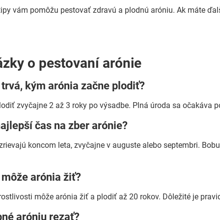
 tipy vám pomôžu pestovať zdravú a plodnú aróniu. Ak máte ďalši
ázky o pestovaní arónie
 trvá, kým arónia začne plodiť?
lodiť zvyčajne 2 až 3 roky po výsadbe. Plná úroda sa očakáva p
najlepší čas na zber arónie?
zrievajú koncom leta, zvyčajne v auguste alebo septembri. Bobul
 môže arónia žiť?
rostlivosti môže arónia žiť a plodiť až 20 rokov. Dôležité je pravi
bné aróniu rezať?