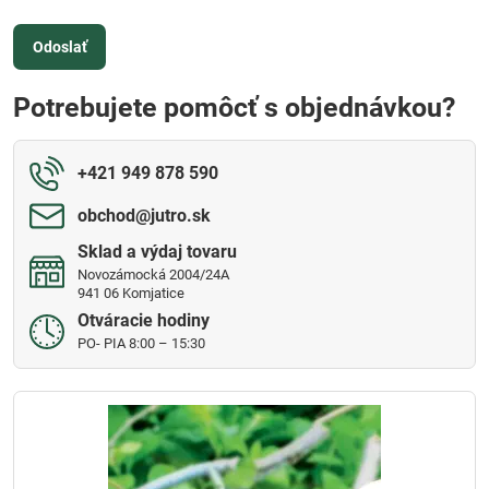
Odoslať
Potrebujete pomôcť s objednávkou?
+421 949 878 590
obchod​@jutro​.sk
Sklad a výdaj tovaru
Novozámocká 2004/24A
941 06 Komjatice
Otváracie hodiny
PO- PIA 8:00 – 15:30