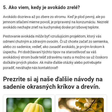
5. Ako viem, kedy je avokádo zrelé?
Avokádo dozrieva až po zbere zo stromu. Keď je plod pevný, ale po
jemnom stlačení mierne povolí, je pripravený na konzumáciu. Nezrelé
avokádo nechajte zrieť na kuchynskej doske pri izbovej teplote.
Pestovanie avokáda môže byť vzrušujúcim projektom, ktorý vás
odmení chutným a zdravým ovocím. Či už chcete začať zo semienka,
alebo zo sadenice, vedieť, ako zasadiť avokádo, je prvým krokom k
úspechu. Pri dodržiavaní týchto tipov na starostlivosť sa váš
avokádový strom bude tešiť zdravému rastu a možno sa už čoskoro
dočkáte prvých plodov. Ak máte ďalšie otázky alebo potrebujete
poradiť, neváhajte nás kontaktovať!
Prezrite si aj naše ďalšie návody na
sadenie okrasných kríkov a drevín.