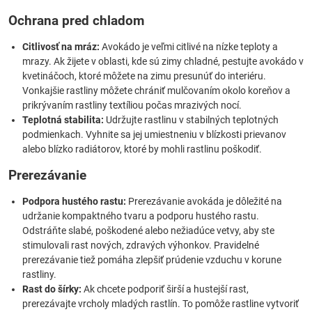
Ochrana pred chladom
Citlivosť na mráz:
Avokádo je veľmi citlivé na nízke teploty a
mrazy. Ak žijete v oblasti, kde sú zimy chladné, pestujte avokádo v
kvetináčoch, ktoré môžete na zimu presunúť do interiéru.
Vonkajšie rastliny môžete chrániť mulčovaním okolo koreňov a
prikrývaním rastliny textíliou počas mrazivých nocí.
Teplotná stabilita:
Udržujte rastlinu v stabilných teplotných
podmienkach. Vyhnite sa jej umiestneniu v blízkosti prievanov
alebo blízko radiátorov, ktoré by mohli rastlinu poškodiť.
Prerezávanie
Podpora hustého rastu:
Prerezávanie avokáda je dôležité na
udržanie kompaktného tvaru a podporu hustého rastu.
Odstráňte slabé, poškodené alebo nežiadúce vetvy, aby ste
stimulovali rast nových, zdravých výhonkov. Pravidelné
prerezávanie tiež pomáha zlepšiť prúdenie vzduchu v korune
rastliny.
Rast do šírky:
Ak chcete podporiť širší a hustejší rast,
prerezávajte vrcholy mladých rastlín. To pomôže rastline vytvoriť