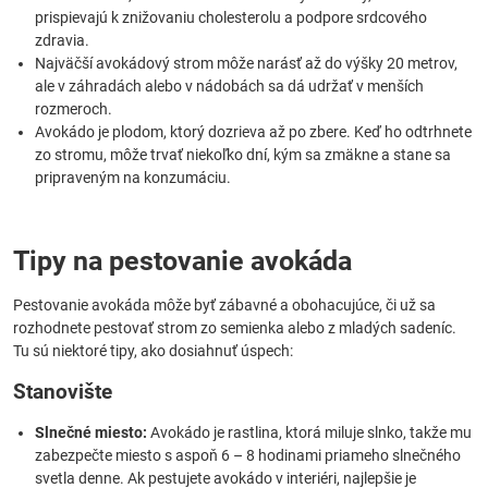
prispievajú k znižovaniu cholesterolu a podpore srdcového
zdravia.
Najväčší avokádový strom môže narásť až do výšky 20 metrov,
ale v záhradách alebo v nádobách sa dá udržať v menších
rozmeroch.
Avokádo je plodom, ktorý dozrieva až po zbere. Keď ho odtrhnete
zo stromu, môže trvať niekoľko dní, kým sa zmäkne a stane sa
pripraveným na konzumáciu.
Tipy na pestovanie avokáda
Pestovanie avokáda môže byť zábavné a obohacujúce, či už sa
rozhodnete pestovať strom zo semienka alebo z mladých sadeníc.
Tu sú niektoré tipy, ako dosiahnuť úspech:
Stanovište
Slnečné miesto:
Avokádo je rastlina, ktorá miluje slnko, takže mu
zabezpečte miesto s aspoň 6 – 8 hodinami priameho slnečného
svetla denne. Ak pestujete avokádo v interiéri, najlepšie je