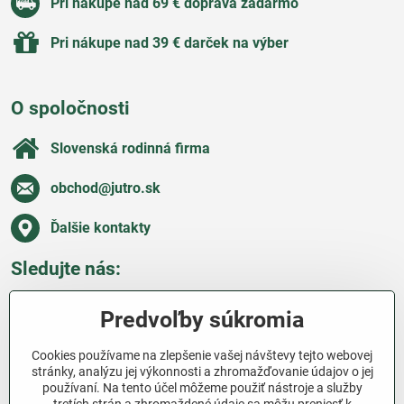
Pri nákupe nad 69 € doprava zadarmo
Pri nákupe nad 39 € darček na výber
O spoločnosti
Slovenská rodinná firma
obchod​@jutro​.sk
Ďalšie kontakty
Sledujte nás:
Facebook
Pinterest
Instagram
Blog
Predvoľby súkromia
Všetko o nákupe
Cookies používame na zlepšenie vašej návštevy tejto webovej
stránky, analýzu jej výkonnosti a zhromažďovanie údajov o jej
používaní. Na tento účel môžeme použiť nástroje a služby
Ďakujeme za podporu