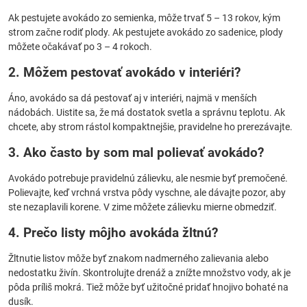
Ak pestujete avokádo zo semienka, môže trvať 5 – 13 rokov, kým
strom začne rodiť plody. Ak pestujete avokádo zo sadenice, plody
môžete očakávať po 3 – 4 rokoch.
2. Môžem pestovať avokádo v interiéri?
Áno, avokádo sa dá pestovať aj v interiéri, najmä v menších
nádobách. Uistite sa, že má dostatok svetla a správnu teplotu. Ak
chcete, aby strom rástol kompaktnejšie, pravidelne ho prerezávajte.
3. Ako často by som mal polievať avokádo?
Avokádo potrebuje pravidelnú zálievku, ale nesmie byť premočené.
Polievajte, keď vrchná vrstva pôdy vyschne, ale dávajte pozor, aby
ste nezaplavili korene. V zime môžete zálievku mierne obmedziť.
4. Prečo listy môjho avokáda žltnú?
Žltnutie listov môže byť znakom nadmerného zalievania alebo
nedostatku živín. Skontrolujte drenáž a znížte množstvo vody, ak je
pôda príliš mokrá. Tiež môže byť užitočné pridať hnojivo bohaté na
dusík.