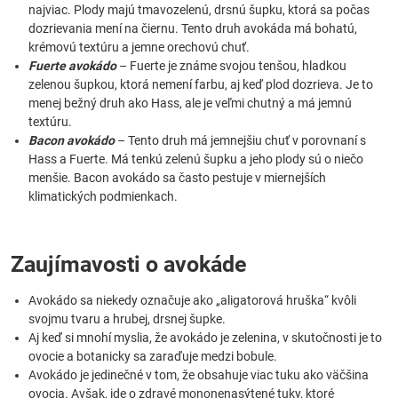
najviac. Plody majú tmavozelenú, drsnú šupku, ktorá sa počas
dozrievania mení na čiernu. Tento druh avokáda má bohatú,
krémovú textúru a jemne orechovú chuť.
Fuerte avokádo
– Fuerte je známe svojou tenšou, hladkou
zelenou šupkou, ktorá nemení farbu, aj keď plod dozrieva. Je to
menej bežný druh ako Hass, ale je veľmi chutný a má jemnú
textúru.
Bacon avokádo
– Tento druh má jemnejšiu chuť v porovnaní s
Hass a Fuerte. Má tenkú zelenú šupku a jeho plody sú o niečo
menšie. Bacon avokádo sa často pestuje v miernejších
klimatických podmienkach.
Zaujímavosti o avokáde
Avokádo sa niekedy označuje ako „aligatorová hruška“ kvôli
svojmu tvaru a hrubej, drsnej šupke.
Aj keď si mnohí myslia, že avokádo je zelenina, v skutočnosti je to
ovocie a botanicky sa zaraďuje medzi bobule.
Avokádo je jedinečné v tom, že obsahuje viac tuku ako väčšina
ovocia. Avšak, ide o zdravé mononenasýtené tuky, ktoré