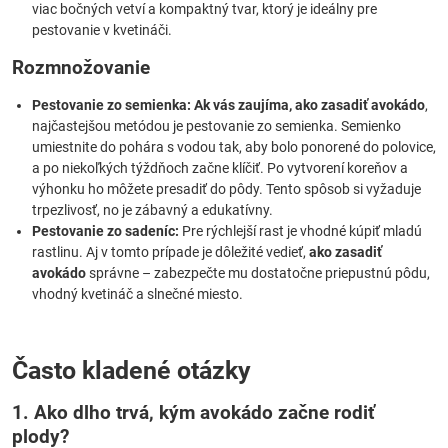
viac bočných vetví a kompaktný tvar, ktorý je ideálny pre
pestovanie v kvetináči.
Rozmnožovanie
Pestovanie zo semienka:
Ak vás zaujíma, ako zasadiť avokádo
,
najčastejšou metódou je pestovanie zo semienka. Semienko
umiestnite do pohára s vodou tak, aby bolo ponorené do polovice,
a po niekoľkých týždňoch začne klíčiť. Po vytvorení koreňov a
výhonku ho môžete presadiť do pôdy. Tento spôsob si vyžaduje
trpezlivosť, no je zábavný a edukatívny.
Pestovanie zo sadeníc:
Pre rýchlejší rast je vhodné kúpiť mladú
rastlinu. Aj v tomto prípade je dôležité vedieť,
ako zasadiť
avokádo
správne – zabezpečte mu dostatočne priepustnú pôdu,
vhodný kvetináč a slnečné miesto.
Často kladené otázky
1. Ako dlho trvá, kým avokádo začne rodiť
plody?