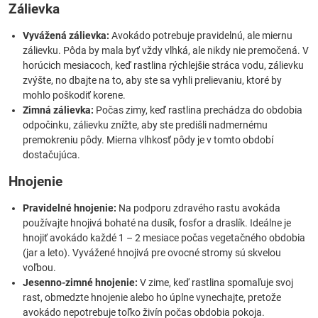
Zálievka
Vyvážená zálievka:
Avokádo potrebuje pravidelnú, ale miernu
zálievku. Pôda by mala byť vždy vlhká, ale nikdy nie premočená. V
horúcich mesiacoch, keď rastlina rýchlejšie stráca vodu, zálievku
zvýšte, no dbajte na to, aby ste sa vyhli prelievaniu, ktoré by
mohlo poškodiť korene.
Zimná zálievka:
Počas zimy, keď rastlina prechádza do obdobia
odpočinku, zálievku znížte, aby ste predišli nadmernému
premokreniu pôdy. Mierna vlhkosť pôdy je v tomto období
dostačujúca.
Hnojenie
Pravidelné hnojenie:
Na podporu zdravého rastu avokáda
používajte hnojivá bohaté na dusík, fosfor a draslík. Ideálne je
hnojiť avokádo každé 1 – 2 mesiace počas vegetačného obdobia
(jar a leto). Vyvážené hnojivá pre ovocné stromy sú skvelou
voľbou.
Jesenno-zimné hnojenie:
V zime, keď rastlina spomaľuje svoj
rast, obmedzte hnojenie alebo ho úplne vynechajte, pretože
avokádo nepotrebuje toľko živín počas obdobia pokoja.