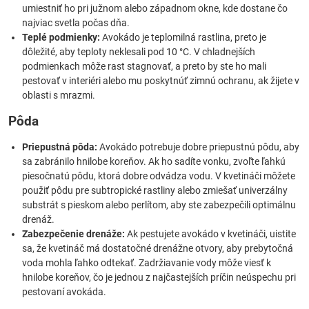
umiestniť ho pri južnom alebo západnom okne, kde dostane čo
najviac svetla počas dňa.
Teplé podmienky:
Avokádo je teplomilná rastlina, preto je
dôležité, aby teploty neklesali pod 10 °C. V chladnejších
podmienkach môže rast stagnovať, a preto by ste ho mali
pestovať v interiéri alebo mu poskytnúť zimnú ochranu, ak žijete v
oblasti s mrazmi.
Pôda
Priepustná pôda:
Avokádo potrebuje dobre priepustnú pôdu, aby
sa zabránilo hnilobe koreňov. Ak ho sadíte vonku, zvoľte ľahkú
piesočnatú pôdu, ktorá dobre odvádza vodu. V kvetináči môžete
použiť pôdu pre subtropické rastliny alebo zmiešať univerzálny
substrát s pieskom alebo perlítom, aby ste zabezpečili optimálnu
drenáž.
Zabezpečenie drenáže:
Ak pestujete avokádo v kvetináči, uistite
sa, že kvetináč má dostatočné drenážne otvory, aby prebytočná
voda mohla ľahko odtekať. Zadržiavanie vody môže viesť k
hnilobe koreňov, čo je jednou z najčastejších príčin neúspechu pri
pestovaní avokáda.