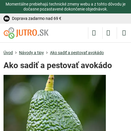
Momentálne prebiehajú technické zmeny webu a z tohto dôvodu je
dočasne pozastavené dokončenie objednávok.
Doprava zadarmo nad 69 €
Úvod
Návody a tipy
Ako sadiť a pestovať avokádo
Ako sadiť a pestovať avokádo