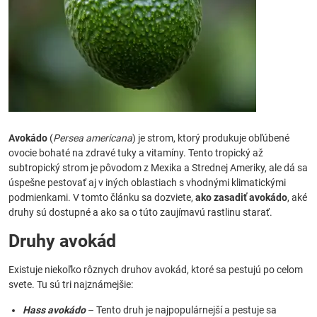
Avokádo
(
Persea americana
) je strom, ktorý produkuje obľúbené
ovocie bohaté na zdravé tuky a vitamíny. Tento tropický až
subtropický strom je pôvodom z Mexika a Strednej Ameriky, ale dá sa
úspešne pestovať aj v iných oblastiach s vhodnými klimatickými
podmienkami. V tomto článku sa dozviete,
ako zasadiť avokádo
, aké
druhy sú dostupné a ako sa o túto zaujímavú rastlinu starať.
Druhy avokád
Existuje niekoľko rôznych druhov avokád, ktoré sa pestujú po celom
svete. Tu sú tri najznámejšie:
Hass avokádo
– Tento druh je najpopulárnejší a pestuje sa