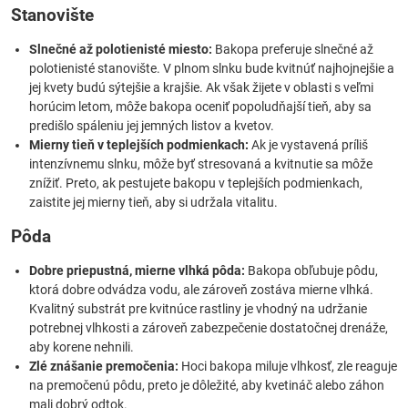
Stanovište
Slnečné až polotienisté miesto:
Bakopa preferuje slnečné až
polotienisté stanovište. V plnom slnku bude kvitnúť najhojnejšie a
jej kvety budú sýtejšie a krajšie. Ak však žijete v oblasti s veľmi
horúcim letom, môže bakopa oceniť popoludňajší tieň, aby sa
predišlo spáleniu jej jemných listov a kvetov.
Mierny tieň v teplejších podmienkach:
Ak je vystavená príliš
intenzívnemu slnku, môže byť stresovaná a kvitnutie sa môže
znížiť. Preto, ak pestujete bakopu v teplejších podmienkach,
zaistite jej mierny tieň, aby si udržala vitalitu.
Pôda
Dobre priepustná, mierne vlhká pôda:
Bakopa obľubuje pôdu,
ktorá dobre odvádza vodu, ale zároveň zostáva mierne vlhká.
Kvalitný substrát pre kvitnúce rastliny je vhodný na udržanie
potrebnej vlhkosti a zároveň zabezpečenie dostatočnej drenáže,
aby korene nehnili.
Zlé znášanie premočenia:
Hoci bakopa miluje vlhkosť, zle reaguje
na premočenú pôdu, preto je dôležité, aby kvetináč alebo záhon
mali dobrý odtok.