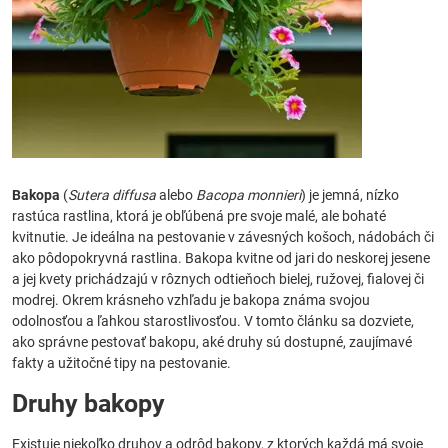
Bakopa
(
Sutera diffusa
alebo
Bacopa monnieri
) je jemná, nízko
rastúca rastlina, ktorá je obľúbená pre svoje malé, ale bohaté
kvitnutie. Je ideálna na pestovanie v závesných košoch, nádobách či
ako pôdopokryvná rastlina. Bakopa kvitne od jari do neskorej jesene
a jej kvety prichádzajú v rôznych odtieňoch bielej, ružovej, fialovej či
modrej. Okrem krásneho vzhľadu je bakopa známa svojou
odolnosťou a ľahkou starostlivosťou. V tomto článku sa dozviete,
ako správne pestovať bakopu, aké druhy sú dostupné, zaujímavé
fakty a užitočné tipy na pestovanie.
Druhy bakopy
Existuje niekoľko druhov a odrôd bakopy, z ktorých každá má svoje