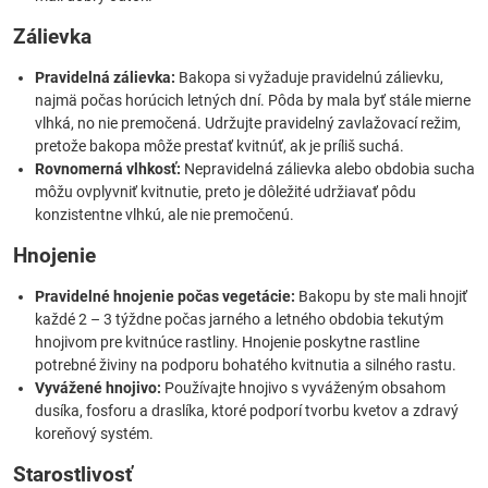
Zálievka
Pravidelná zálievka:
Bakopa si vyžaduje pravidelnú zálievku,
najmä počas horúcich letných dní. Pôda by mala byť stále mierne
vlhká, no nie premočená. Udržujte pravidelný zavlažovací režim,
pretože bakopa môže prestať kvitnúť, ak je príliš suchá.
Rovnomerná vlhkosť:
Nepravidelná zálievka alebo obdobia sucha
môžu ovplyvniť kvitnutie, preto je dôležité udržiavať pôdu
konzistentne vlhkú, ale nie premočenú.
Hnojenie
Pravidelné hnojenie počas vegetácie:
Bakopu by ste mali hnojiť
každé 2 – 3 týždne počas jarného a letného obdobia tekutým
hnojivom pre kvitnúce rastliny. Hnojenie poskytne rastline
potrebné živiny na podporu bohatého kvitnutia a silného rastu.
Vyvážené hnojivo:
Používajte hnojivo s vyváženým obsahom
dusíka, fosforu a draslíka, ktoré podporí tvorbu kvetov a zdravý
koreňový systém.
Starostlivosť