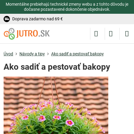
Momentálne prebiehajú technické zmeny webu a z tohto dôvodu je
dočasne pozastavené dokončenie objednávok.
Doprava zadarmo nad 69 €
Úvod
Návody a tipy
Ako sadiť a pestovať bakopy
Ako sadiť a pestovať bakopy