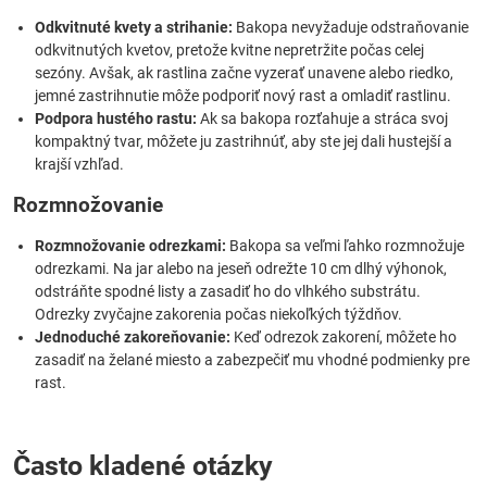
Odkvitnuté kvety a strihanie:
Bakopa nevyžaduje odstraňovanie
odkvitnutých kvetov, pretože kvitne nepretržite počas celej
sezóny. Avšak, ak rastlina začne vyzerať unavene alebo riedko,
jemné zastrihnutie môže podporiť nový rast a omladiť rastlinu.
Podpora hustého rastu:
Ak sa bakopa rozťahuje a stráca svoj
kompaktný tvar, môžete ju zastrihnúť, aby ste jej dali hustejší a
krajší vzhľad.
Rozmnožovanie
Rozmnožovanie odrezkami:
Bakopa sa veľmi ľahko rozmnožuje
odrezkami. Na jar alebo na jeseň odrežte 10 cm dlhý výhonok,
odstráňte spodné listy a zasadiť ho do vlhkého substrátu.
Odrezky zvyčajne zakorenia počas niekoľkých týždňov.
Jednoduché zakoreňovanie:
Keď odrezok zakorení, môžete ho
zasadiť na želané miesto a zabezpečiť mu vhodné podmienky pre
rast.
Často kladené otázky