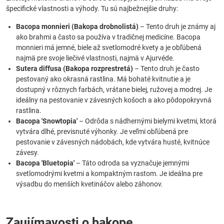
špecifické vlastnosti a výhody. Tu sú najbežnejšie druhy:
Bacopa monnieri (Bakopa drobnolistá)
– Tento druh je známy aj
ako brahmi a často sa používa v tradičnej medicíne. Bacopa
monnieri má jemné, biele až svetlomodré kvety a je obľúbená
najmä pre svoje liečivé vlastnosti, najmä v Ajurvéde.
Sutera diffusa (Bakopa rozprestretá)
– Tento druh je často
pestovaný ako okrasná rastlina. Má bohaté kvitnutie a je
dostupný v rôznych farbách, vrátane bielej, ružovej a modrej. Je
ideálny na pestovanie v závesných košoch a ako pôdopokryvná
rastlina.
Bacopa 'Snowtopia'
– Odrôda s nádhernými bielymi kvetmi, ktorá
vytvára dlhé, previsnuté výhonky. Je veľmi obľúbená pre
pestovanie v závesných nádobách, kde vytvára husté, kvitnúce
závesy.
Bacopa 'Bluetopia'
– Táto odroda sa vyznačuje jemnými
svetlomodrými kvetmi a kompaktným rastom. Je ideálna pre
výsadbu do menších kvetináčov alebo záhonov.
Zaujímavosti o bakope