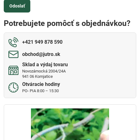
Odoslať
Potrebujete pomôcť s objednávkou?
+421 949 878 590
obchod​@jutro​.sk
Sklad a výdaj tovaru
Novozámocká 2004/24A
941 06 Komjatice
Otváracie hodiny
PO- PIA 8:00 – 15:30