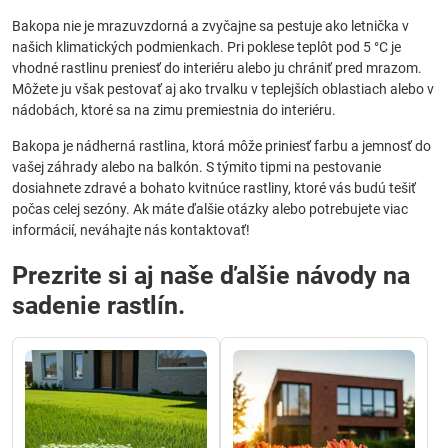
Bakopa nie je mrazuvzdorná a zvyčajne sa pestuje ako letnička v
našich klimatických podmienkach. Pri poklese teplôt pod 5 °C je
vhodné rastlinu preniesť do interiéru alebo ju chrániť pred mrazom.
Môžete ju však pestovať aj ako trvalku v teplejších oblastiach alebo v
nádobách, ktoré sa na zimu premiestnia do interiéru.
Bakopa je nádherná rastlina, ktorá môže priniesť farbu a jemnosť do
vašej záhrady alebo na balkón. S týmito tipmi na pestovanie
dosiahnete zdravé a bohato kvitnúce rastliny, ktoré vás budú tešiť
počas celej sezóny. Ak máte ďalšie otázky alebo potrebujete viac
informácií, neváhajte nás kontaktovať!
Prezrite si aj naše ďalšie návody na
sadenie rastlín.