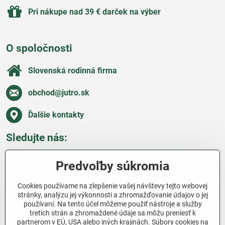
Pri nákupe nad 39 € darček na výber
O spoločnosti
Slovenská rodinná firma
obchod​@jutro​.sk
Ďalšie kontakty
Sledujte nás:
Facebook
Pinterest
Instagram
Blog
Predvoľby súkromia
Všetko o nákupe
Cookies používame na zlepšenie vašej návštevy tejto webovej
stránky, analýzu jej výkonnosti a zhromažďovanie údajov o jej
používaní. Na tento účel môžeme použiť nástroje a služby
Ďakujeme za podporu
tretích strán a zhromaždené údaje sa môžu preniesť k
partnerom v EÚ, USA alebo iných krajinách. Súbory cookies na