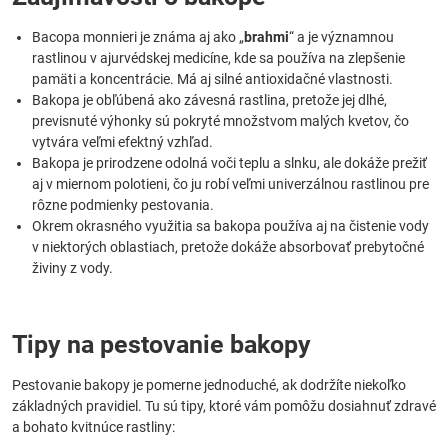
Bacopa monnieri je známa aj ako „
brahmi
“ a je významnou
rastlinou v ajurvédskej medicíne, kde sa používa na zlepšenie
pamäti a koncentrácie. Má aj silné antioxidačné vlastnosti.
Bakopa je obľúbená ako závesná rastlina, pretože jej dlhé,
previsnuté výhonky sú pokryté množstvom malých kvetov, čo
vytvára veľmi efektný vzhľad.
Bakopa je prirodzene odolná voči teplu a slnku, ale dokáže prežiť
aj v miernom polotieni, čo ju robí veľmi univerzálnou rastlinou pre
rôzne podmienky pestovania.
Okrem okrasného využitia sa bakopa používa aj na čistenie vody
v niektorých oblastiach, pretože dokáže absorbovať prebytočné
živiny z vody.
Tipy na pestovanie bakopy
Pestovanie bakopy je pomerne jednoduché, ak dodržíte niekoľko
základných pravidiel. Tu sú tipy, ktoré vám pomôžu dosiahnuť zdravé
a bohato kvitnúce rastliny: