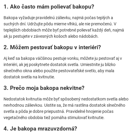
1. Ako často mám polievať bakopu?
Bakopa vyžaduje pravidelnú zálievku, najmä počas teplých a
suchých dní. Udržujte pôdu mierne vlhkú, ale nie premočenú. V
teplejších obdobiach môže byť potrebné polievať každý deň, najmä
ak ju pestujete v závesných košoch alebo nádobách.
2. Môžem pestovať bakopu v interiéri?
Aj keď sa bakopa väčšinou pestuje vonku, môžete ju pestovať aj v
interiéri, ak jej poskytnete dostatok svetla. Umiestnite ju blízko
slnečného okna alebo použite pestovateľské svetlo, aby mala
dostatok svetla na kvitnutie.
3. Prečo moja bakopa nekvitne?
Nedostatok kvitnutia môže byť spôsobený nedostatkom svetla alebo
nevhodnou zálievkou. Uistite sa, že má rastlina dostatok slnečného
svetla a pôda je dobre priepustná. Pravidelné hnojenie počas
vegetačného obdobia tiež pomáha stimulovať kvitnutie.
4. Je bakopa mrazuvzdorná?