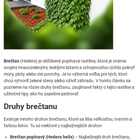
Brečtan
(Hedera) je obľúbená popínavá rastlina, ktorá je známa
svojimi tmavozelenými, lesklými listami a schopnosťou rýchlo pokryť
múry, ploty alebo iné povrchy. Je to výborná voľba pre tých, ktorí
chcú vytvoriť zelené steny alebo oživiť záhradu. V tomto článku sa
pozrieme na rôzne druhy brečtanu, zaujímavé fakty o tejto rastline a
užitočné tipy, ako ho úspešne pestovať.
Druhy brečtanu
Existuje mnoho druhov brečtanu, ktoré sa líšia veľkosťou, tvarom a
farbou listov. Tu sú niektoré z najbežnejších druhov:
Brečtan popínavý (Hedera helix)
– Najbežnejší druh brečtanu,