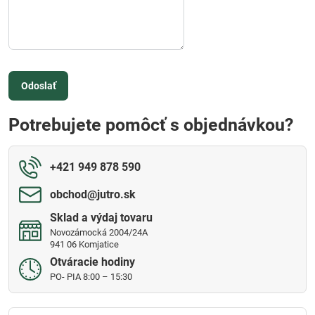
Odoslať
Potrebujete pomôcť s objednávkou?
+421 949 878 590
obchod​@jutro​.sk
Sklad a výdaj tovaru
Novozámocká 2004/24A
941 06 Komjatice
Otváracie hodiny
PO- PIA 8:00 – 15:30