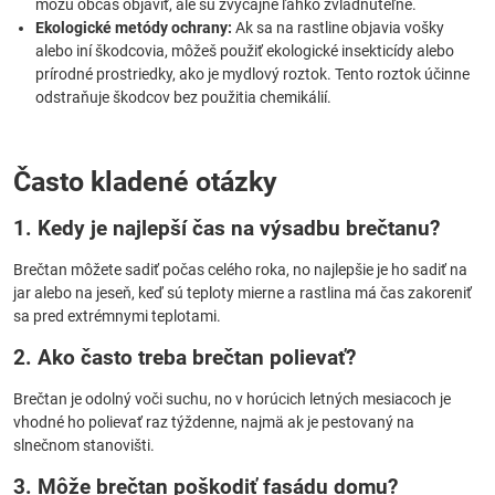
môžu občas objaviť, ale sú zvyčajne ľahko zvládnuteľné.
Ekologické metódy ochrany:
Ak sa na rastline objavia vošky
alebo iní škodcovia, môžeš použiť ekologické insekticídy alebo
prírodné prostriedky, ako je mydlový roztok. Tento roztok účinne
odstraňuje škodcov bez použitia chemikálií.
Často kladené otázky
1. Kedy je najlepší čas na výsadbu brečtanu?
Brečtan môžete sadiť počas celého roka, no najlepšie je ho sadiť na
jar alebo na jeseň, keď sú teploty mierne a rastlina má čas zakoreniť
sa pred extrémnymi teplotami.
2. Ako často treba brečtan polievať?
Brečtan je odolný voči suchu, no v horúcich letných mesiacoch je
vhodné ho polievať raz týždenne, najmä ak je pestovaný na
slnečnom stanovišti.
3. Môže brečtan poškodiť fasádu domu?