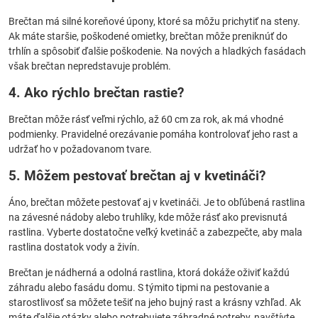
Brečtan má silné koreňové úpony, ktoré sa môžu prichytiť na steny.
Ak máte staršie, poškodené omietky, brečtan môže preniknúť do
trhlín a spôsobiť ďalšie poškodenie. Na nových a hladkých fasádach
však brečtan nepredstavuje problém.
4. Ako rýchlo brečtan rastie?
Brečtan môže rásť veľmi rýchlo, až 60 cm za rok, ak má vhodné
podmienky. Pravidelné orezávanie pomáha kontrolovať jeho rast a
udržať ho v požadovanom tvare.
5. Môžem pestovať brečtan aj v kvetináči?
Áno, brečtan môžete pestovať aj v kvetináči. Je to obľúbená rastlina
na závesné nádoby alebo truhlíky, kde môže rásť ako previsnutá
rastlina. Vyberte dostatočne veľký kvetináč a zabezpečte, aby mala
rastlina dostatok vody a živín.
Brečtan je nádherná a odolná rastlina, ktorá dokáže oživiť každú
záhradu alebo fasádu domu. S týmito tipmi na pestovanie a
starostlivosť sa môžete tešiť na jeho bujný rast a krásny vzhľad. Ak
máte ďalšie otázky alebo potrebujete záhradné potreby, navštívte