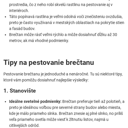
prostredia, čo z neho robí skvelú rastlinu na pestovanie aj v
interiéroch.
Táto popínavá rastlina je veľmi odolná voči znečisteniu ovzdušia,
preto je často využívaná v mestských oblastiach na pokrytie stien
a fasád budov.
Brečtan môže rásť veľmi rýchlo a môže dosiahnuť dĺžku až 30
metrov, ak má vhodné podmienky.
Tipy na pestovanie brečtanu
Pestovanie brečtanu je jednoduché a nenáročné. Tu sú niektoré tipy,
ktoré vám pomôžu dosiahnuť najlepšie výsledky:
1. Stanovište
Ideálne svetelné podmienky:
Brečtan preferuje tieň až polotieň, a
preto je ideálnou voľbou pre severné strany budov alebo miesta,
kde je málo priameho slnka. Brečtan znesie aj plné slnko, no príliš
veľa priameho svetla môže viesť k žltnutiu listov, najmä u
citlivejších odrôd.