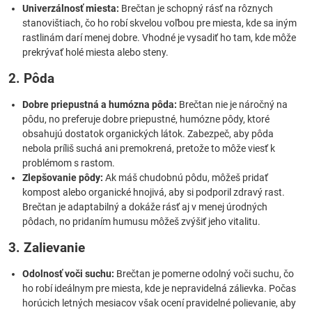
Univerzálnosť miesta:
Brečtan je schopný rásť na rôznych
stanovištiach, čo ho robí skvelou voľbou pre miesta, kde sa iným
rastlinám darí menej dobre. Vhodné je vysadiť ho tam, kde môže
prekrývať holé miesta alebo steny.
2. Pôda
Dobre priepustná a humózna pôda:
Brečtan nie je náročný na
pôdu, no preferuje dobre priepustné, humózne pôdy, ktoré
obsahujú dostatok organických látok. Zabezpeč, aby pôda
nebola príliš suchá ani premokrená, pretože to môže viesť k
problémom s rastom.
Zlepšovanie pôdy:
Ak máš chudobnú pôdu, môžeš pridať
kompost alebo organické hnojivá, aby si podporil zdravý rast.
Brečtan je adaptabilný a dokáže rásť aj v menej úrodných
pôdach, no pridaním humusu môžeš zvýšiť jeho vitalitu.
3. Zalievanie
Odolnosť voči suchu:
Brečtan je pomerne odolný voči suchu, čo
ho robí ideálnym pre miesta, kde je nepravidelná zálievka. Počas
horúcich letných mesiacov však ocení pravidelné polievanie, aby