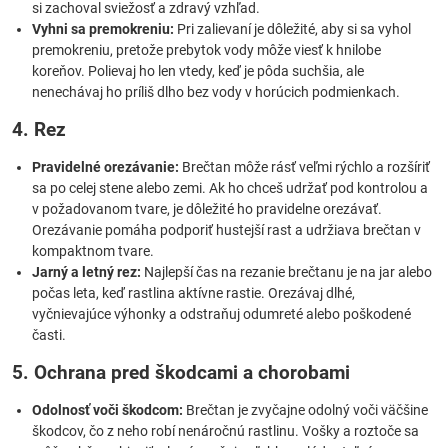
si zachoval sviežosť a zdravý vzhľad.
Vyhni sa premokreniu:
Pri zalievaní je dôležité, aby si sa vyhol
premokreniu, pretože prebytok vody môže viesť k hnilobe
koreňov. Polievaj ho len vtedy, keď je pôda suchšia, ale
nenechávaj ho príliš dlho bez vody v horúcich podmienkach.
4. Rez
Pravidelné orezávanie:
Brečtan môže rásť veľmi rýchlo a rozšíriť
sa po celej stene alebo zemi. Ak ho chceš udržať pod kontrolou a
v požadovanom tvare, je dôležité ho pravidelne orezávať.
Orezávanie pomáha podporiť hustejší rast a udržiava brečtan v
kompaktnom tvare.
Jarný a letný rez:
Najlepší čas na rezanie brečtanu je na jar alebo
počas leta, keď rastlina aktívne rastie. Orezávaj dlhé,
vyčnievajúce výhonky a odstraňuj odumreté alebo poškodené
časti.
5. Ochrana pred škodcami a chorobami
Odolnosť voči škodcom:
Brečtan je zvyčajne odolný voči väčšine
škodcov, čo z neho robí nenáročnú rastlinu. Vošky a roztoče sa