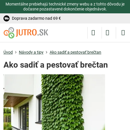
Momentálne prebiehajú technické zmeny webu a z tohto dôvodu je
dočasne pozastavené dokončenie objednávok.
Doprava zadarmo nad 69 €
Úvod
Návody a tipy
Ako sadiť a pestovať brečtan
Ako sadiť a pestovať brečtan