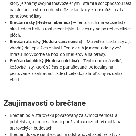
ktorý je známy svojimi tmavozelenými listami a schopnosťou rásť
na stenách a stromoch. Má rôzne kultivary, ktoré môžu mať aj
panašované listy.
Brečtan írsky (Hedera hibernica)
– Tento druh má väčšie listy
ako Hedera helix a rastie rýchlejšie. Je ideálny na pokrytie veľkých
plôch.
Brečtan alžírsky (Hedera canariensis)
– Má veľké, lesklé listy a je
vhodný do teplejších oblastí. Tento druh je menej odolný voči
mrazu, no výborne sa hodí do interiérov a na terasy.
Brečtan kolchický (Hedera colchica)
– Tento druh má veľké,
kožovité listy, ktoré sú často panašované. Je ideálny na
pestovanie v záhradách, kde chcete dosiahnuť silný vizuálny
efekt.
Zaujímavosti o brečtane
Brečtan bol v staroveku považovaný za symbol vernosti a
priateľstva, a preto sa často používal ako ozdobný motív na
starovekých budovách.
Brečtan dokáže čistiť vzduch a odstraňovať škodlivé látky z