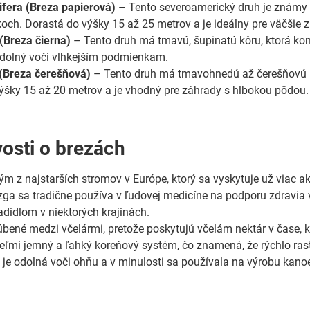
ifera (Breza papierová)
– Tento severoamerický druh je známy pr
koch. Dorastá do výšky 15 až 25 metrov a je ideálny pre väčšie 
 (Breza čierna)
– Tento druh má tmavú, šupinatú kôru, ktorá kon
odolný voči vlhkejším podmienkam.
 (Breza čerešňová)
– Tento druh má tmavohnedú až čerešňovú kô
ýšky 15 až 20 metrov a je vhodný pre záhrady s hlbokou pôdou.
osti o brezách
ým z najstarších stromov v Európe, ktorý sa vyskytuje už viac a
ga sa tradične používa v ľudovej medicíne na podporu zdravia v
adidlom v niektorých krajinách.
úbené medzi včelármi, pretože poskytujú včelám nektár v čase, k
eľmi jemný a ľahký koreňový systém, čo znamená, že rýchlo rastú
 je odolná voči ohňu a v minulosti sa používala na výrobu kanoe