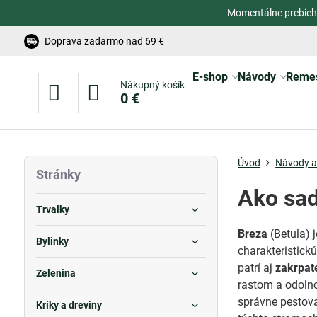
Momentálne prebieh
Doprava zadarmo nad 69 €
E-shop
Návody
Reme
Nákupný košík
0 €
Úvod
Návody a 
Stránky
Ako sad
Trvalky
Breza
(Betula) 
Bylinky
charakteristick
patrí aj
zakrpat
Zelenina
rastom a odoln
správne pestova
Kríky a dreviny