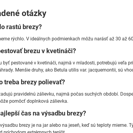
adené otázky
lo rastú brezy?
erne rýchlo. V ideálnych podmienkach môžu narásť až 30 až 60
estovať brezu v kvetináči?
 byť pestované v kvetináči, najmä v mladosti, potrebujú veľa pri
hrady. Menšie druhy, ako Betula utilis var. jacquemontii, sú vho
o treba brezy polievať?
adujú pravidelnú zálievku, najmä počas suchých období. Dospe
ôže pomôcť doplnková zálievka.
najlepší čas na výsadbu brezy?
 výsadbu brezy je na jar alebo na jeseň, keď sú teploty mierne.
d príchodom extrémnych teplôt.