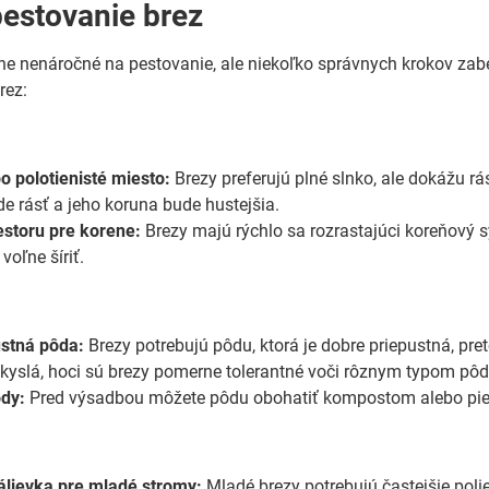
pestovanie brez
e nenáročné na pestovanie, ale niekoľko správnych krokov zabezp
rez:
o polotienisté miesto:
Brezy preferujú plné slnko, ale dokážu rás
de rásť a jeho koruna bude hustejšia.
estoru pre korene:
Brezy majú rýchlo sa rozrastajúci koreňový sy
voľne šíriť.
ustná pôda:
Brezy potrebujú pôdu, ktorá je dobre priepustná, pr
kyslá, hoci sú brezy pomerne tolerantné voči rôznym typom pôd
ôdy:
Pred výsadbou môžete pôdu obohatiť kompostom alebo piesk
álievka pre mladé stromy:
Mladé brezy potrebujú častejšie pol