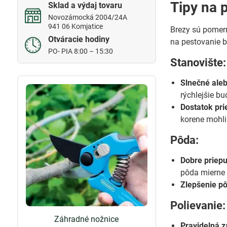
Tipy na 
Sklad a výdaj tovaru
Novozámocká 2004/24A
941 06 Komjatice
Brezy sú pomern
Otváracie hodiny
na pestovanie b
PO- PIA 8:00 – 15:30
Stanovište:
Slnečné aleb
rýchlejšie bu
Dostatok pri
korene mohli 
Pôda:
Dobre priep
pôda mierne 
Zlepšenie p
Polievanie:
Záhradné nožnice
Pravidelná z