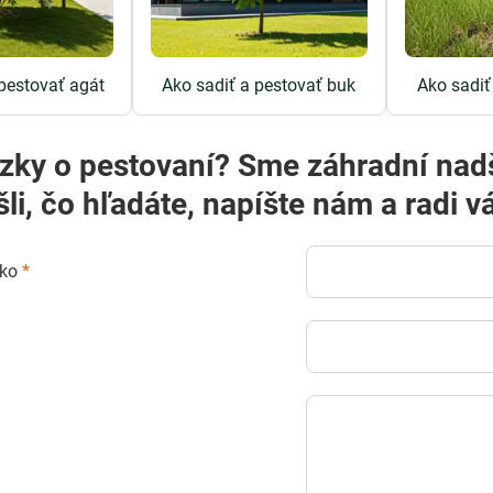
 pestovať agát
Ako sadiť a pestovať buk
Ako sadiť
? Sme záhradní nadšenci a radi vám poradíme! Ak
šli, čo hľadáte, napíšte nám a rad
sko
*