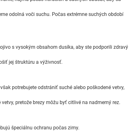
erne odolná voči suchu. Počas extrémne suchých období
nojivo s vysokým obsahom dusíka, aby ste podporili zdravý
ť jej štruktúru a výživnosť.
však potrebujete odstrániť suché alebo poškodené vetvy,
 vetvy, pretože brezy môžu byť citlivé na nadmerný rez.
ebujú špeciálnu ochranu počas zimy.