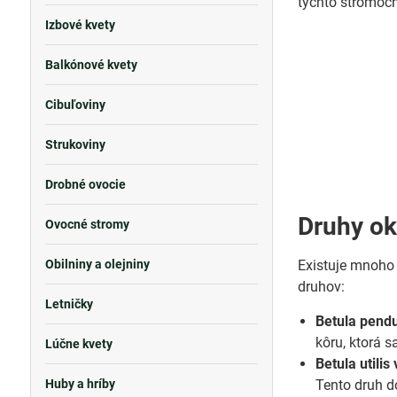
týchto stromoch
Izbové kvety
Balkónové kvety
Cibuľoviny
Strukoviny
Drobné ovocie
Druhy ok
Ovocné stromy
Obilniny a olejniny
Existuje mnoho 
druhov:
Letničky
Betula pendu
kôru, ktorá s
Lúčne kvety
Betula utili
Huby a hríby
Tento druh d