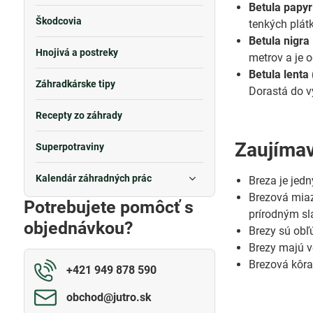
Betula papyr
Škodcovia
tenkých plát
Betula nigra
Hnojivá a postreky
metrov a je 
Betula lenta
Záhradkárske tipy
Dorastá do v
Recepty zo záhrady
Zaujímav
Superpotraviny
Kalendár záhradných prác
Breza je jedn
Brezová miaz
Potrebujete pomôcť s
prírodným sl
objednávkou?
Brezy sú obľ
Brezy majú v
Brezová kôra
+421 949 878 590
obchod​@jutro​.sk