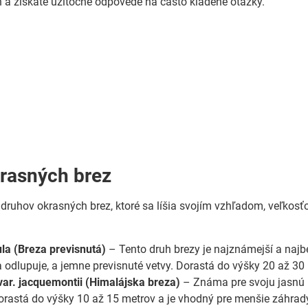
 a získate užitočné odpovede na často kladené otázky.
rasných brez
druhov okrasných brez, ktoré sa líšia svojím vzhľadom, veľkosť
la (Breza previsnutá)
– Tento druh brezy je najznámejší a najb
a odlupuje, a jemne previsnuté vetvy. Dorastá do výšky 20 až 30
s var. jacquemontii (Himalájska breza)
– Známa pre svoju jasnú b
orastá do výšky 10 až 15 metrov a je vhodný pre menšie záhrad