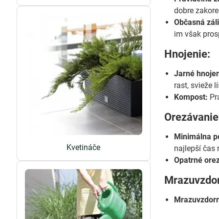
dobre zakoren
Občasná záli
im však pros
Hnojenie:
Jarné hnojen
rast, svieže l
Kompost:
Pra
Orezávanie
Minimálna p
Kvetináče
najlepší čas 
Opatrné ore
Mrazuvzdor
Mrazuvzdor