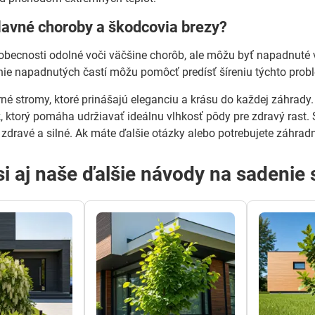
lavné choroby a škodcovia brezy?
obecnosti odolné voči väčšine chorôb, ale môžu byť napadnuté 
nie napadnutých častí môžu pomôcť predísť šíreniu týchto prob
né stromy, ktoré prinášajú eleganciu a krásu do každej záhrad
k
, ktorý pomáha udržiavať ideálnu vlhkosť pôdy pre zdravý rast. S
 zdravé a silné. Ak máte ďalšie otázky alebo potrebujete záhrad
 si aj naše ďalšie návody na sadenie