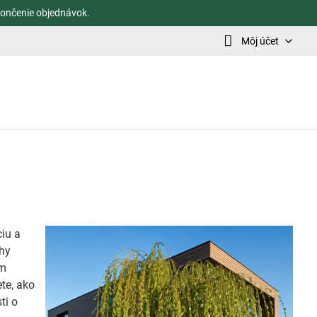
ončenie objednávok.
Môj účet
ciu a
uhy
ym
te, ako
ti o