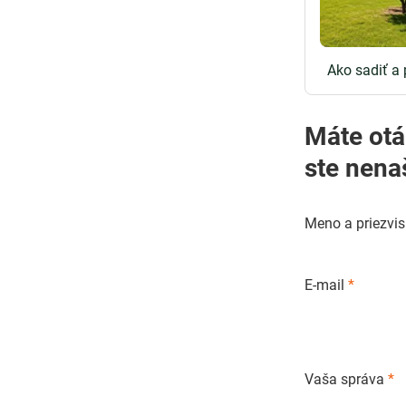
Ako sadiť a
Máte otázky o pestovaní
ste nena
Meno a priezvi
E-mail
*
Vaša správa
*