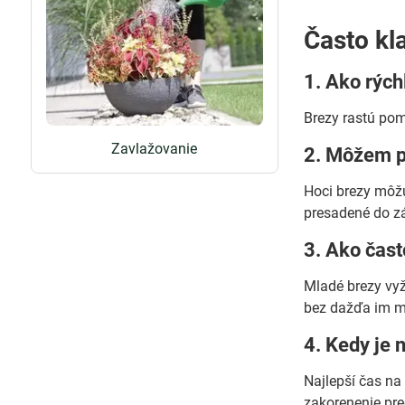
Často kl
1. Ako rých
Brezy rastú pom
Zavlažovanie
2. Môžem p
Hoci brezy môžu
presadené do zá
3. Ako čast
Mladé brezy vyž
bez dažďa im m
4. Kedy je 
Najlepší čas na
zakorenenie pre