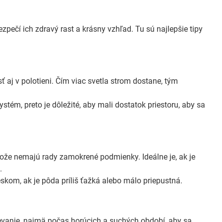
ečí ich zdravý rast a krásny vzhľad. Tu sú najlepšie tipy
ť aj v polotieni. Čím viac svetla strom dostane, tým
stém, preto je dôležité, aby mali dostatok priestoru, aby sa
etože nemajú rady zamokrené podmienky. Ideálne je, ak je
.
om, ak je pôda príliš ťažká alebo málo priepustná.
ievanie, najmä počas horúcich a suchých období, aby sa