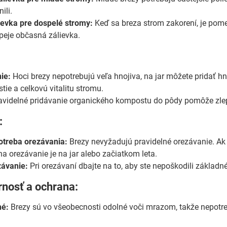
ili.
evka pre dospelé stromy:
Keď sa breza strom zakorení, je pom
peje občasná zálievka.
ie:
Hoci brezy nepotrebujú veľa hnojiva, na jar môžete pridať h
ístie a celkovú vitalitu stromu.
videlné pridávanie organického kompostu do pôdy pomôže zlepši
:
otreba orezávania:
Brezy nevyžadujú pravidelné orezávanie. Ak 
na orezávanie je na jar alebo začiatkom leta.
závanie:
Pri orezávaní dbajte na to, aby ste nepoškodili základné
nosť a ochrana:
né:
Brezy sú vo všeobecnosti odolné voči mrazom, takže nepotr