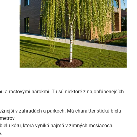
ou a rastovými nárokmi. Tu sú niektoré z najobľúbenejších
ežnejší v záhradách a parkoch. Má charakteristickú bielu
 metrov.
ielu kôru, ktorá vyniká najmä v zimných mesiacoch.
y.