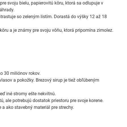
e svoju bielu, papierovitú kôru, ktorá sa odlupuje v
záhrady.
trastuje so zeleným listím. Dorastá do výšky 12 až 18
ru a je známy pre svoju vôňu, ktorá pripomína zimolez.
ko 30 miliónov rokov.
lasov a pokožky. Brezový sirup je tiež obľúbeným
eď iné stromy ešte nekvitnú.
, ale potrebujú dostatok priestoru pre svoje korene.
 a ako stavebný materiál pre strechy.