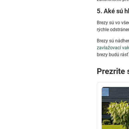
5. Aké sú h
Brezy sú vo vše
rýchle odstráne
Brezy sú nádher
zavlažovací va
brezy budú rásť
Prezrite