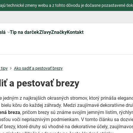
ajú technické zmeny webu a z tohto dôvodu je dočasne pozastavené dok
slá
Tip na darček
Zľavy
Značky
Kontakt
tipy
Ako sadiť a pestovať brezy
iť a pestovať brezy
je jedným z najkrajších okrasných stromov, ktorý prináša elegan
ú bielu kôru do každej záhrady. Medzi zaujímavé dekoratívne dr
ená breza
, pričom brezy sú známe svojím jemným listím, rýchl
osťou voči nepriaznivým podmienkam. V tomto článku sa dozvie
ť brezy, ktoré druhy sú vhodné na dekoratívne účely, zaujímavos