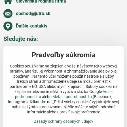
Slovenská rodinná firma
obchod​@jutro​.sk
Ďalšie kontakty
Sledujte nás:
Facebook
Pinterest
Instagram
Blog
Predvoľby súkromia
Všetko o nákupe
Cookies používame na zlepšenie vašej návštevy tejto webovej
stránky, analýzu jej výkonnosti a zhromažďovanie údajov o jej
používaní. Na tento účel môžeme použiť nástroje a služby
Ďakujeme za podporu
tretích strán a zhromaždené údaje sa môžu preniesť k
partnerom v EÚ, USA alebo iných krajinách. Súbory cookies na
Sme slovenský e-shop bez dotácií​. Fungujeme len
zlepšenie relevancie reklám využíva služba
Google Ads –
vďaka vám – ľuďom, ktorí veria v poctivú prácu a
podrobnosti tu
alebo
Meta – podrobnosti tu
(Facebook,
lásku k pôde​. Každý nákup na Jutro​.sk nám pomáha
Instagram). Kliknutím na „Prijať všetky cookies“ vyjadrujete svoj
súhlas s týmto spracovaním. Nižšie môžete nájsť podrobné
pokračovať v tom, čo má zmysel – pomáhať
informácie alebo upraviť svoje preferencie
záhradkárom zadarmo a srdcom​.
Zásady ochrany osobných údajov