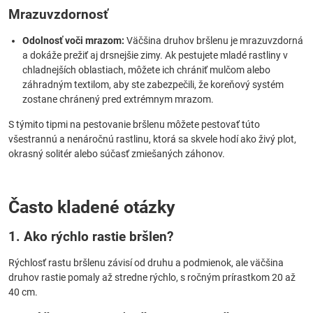
Mrazuvzdornosť
Odolnosť voči mrazom:
Väčšina druhov bršlenu je mrazuvzdorná
a dokáže prežiť aj drsnejšie zimy. Ak pestujete mladé rastliny v
chladnejších oblastiach, môžete ich chrániť mulčom alebo
záhradným textilom, aby ste zabezpečili, že koreňový systém
zostane chránený pred extrémnym mrazom.
S týmito tipmi na pestovanie bršlenu môžete pestovať túto
všestrannú a nenáročnú rastlinu, ktorá sa skvele hodí ako živý plot,
okrasný solitér alebo súčasť zmiešaných záhonov.
Často kladené otázky
1. Ako rýchlo rastie bršlen?
Rýchlosť rastu bršlenu závisí od druhu a podmienok, ale väčšina
druhov rastie pomaly až stredne rýchlo, s ročným prírastkom 20 až
40 cm.