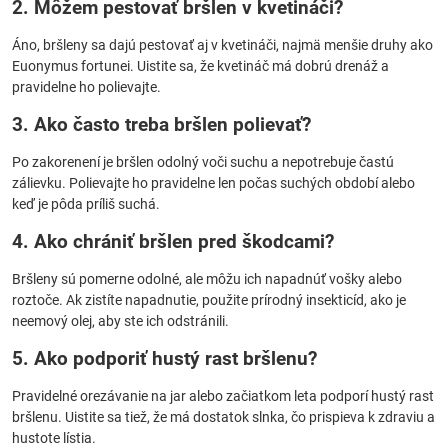
2. Môžem pestovať bršlen v kvetináči?
Áno, bršleny sa dajú pestovať aj v kvetináči, najmä menšie druhy ako
Euonymus fortunei. Uistite sa, že kvetináč má dobrú drenáž a
pravidelne ho polievajte.
3. Ako často treba bršlen polievať?
Po zakorenení je bršlen odolný voči suchu a nepotrebuje častú
zálievku. Polievajte ho pravidelne len počas suchých období alebo
keď je pôda príliš suchá.
4. Ako chrániť bršlen pred škodcami?
Bršleny sú pomerne odolné, ale môžu ich napadnúť vošky alebo
roztoče. Ak zistíte napadnutie, použite prírodný insekticíd, ako je
neemový olej, aby ste ich odstránili.
5. Ako podporiť hustý rast bršlenu?
Pravidelné orezávanie na jar alebo začiatkom leta podporí hustý rast
bršlenu. Uistite sa tiež, že má dostatok slnka, čo prispieva k zdraviu a
hustote lístia.