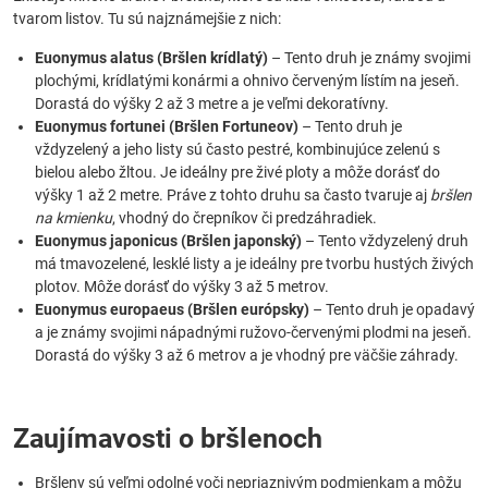
tvarom listov. Tu sú najznámejšie z nich:
Euonymus alatus (Bršlen krídlatý)
– Tento druh je známy svojimi
plochými, krídlatými konármi a ohnivo červeným lístím na jeseň.
Dorastá do výšky 2 až 3 metre a je veľmi dekoratívny.
Euonymus fortunei (Bršlen Fortuneov)
– Tento druh je
vždyzelený a jeho listy sú často pestré, kombinujúce zelenú s
bielou alebo žltou. Je ideálny pre živé ploty a môže dorásť do
výšky 1 až 2 metre. Práve z tohto druhu sa často tvaruje aj
bršlen
na kmienku
, vhodný do črepníkov či predzáhradiek.
Euonymus japonicus (Bršlen japonský)
– Tento vždyzelený druh
má tmavozelené, lesklé listy a je ideálny pre tvorbu hustých živých
plotov. Môže dorásť do výšky 3 až 5 metrov.
Euonymus europaeus (Bršlen európsky)
– Tento druh je opadavý
a je známy svojimi nápadnými ružovo-červenými plodmi na jeseň.
Dorastá do výšky 3 až 6 metrov a je vhodný pre väčšie záhrady.
Zaujímavosti o bršlenoch
Bršleny sú veľmi odolné voči nepriaznivým podmienkam a môžu