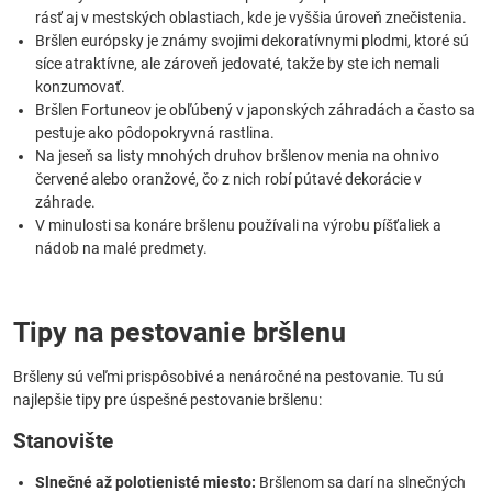
rásť aj v mestských oblastiach, kde je vyššia úroveň znečistenia.
Bršlen európsky je známy svojimi dekoratívnymi plodmi, ktoré sú
síce atraktívne, ale zároveň jedovaté, takže by ste ich nemali
konzumovať.
Bršlen Fortuneov je obľúbený v japonských záhradách a často sa
pestuje ako pôdopokryvná rastlina.
Na jeseň sa listy mnohých druhov bršlenov menia na ohnivo
červené alebo oranžové, čo z nich robí pútavé dekorácie v
záhrade.
V minulosti sa konáre bršlenu používali na výrobu píšťaliek a
nádob na malé predmety.
Tipy na pestovanie bršlenu
Bršleny sú veľmi prispôsobivé a nenáročné na pestovanie. Tu sú
najlepšie tipy pre úspešné pestovanie bršlenu:
Stanovište
Slnečné až polotienisté miesto:
Bršlenom sa darí na slnečných