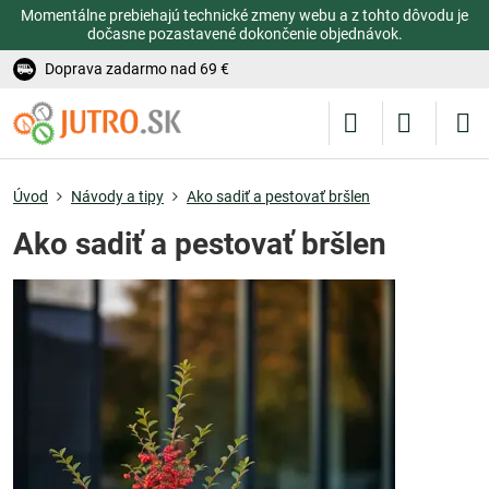
Momentálne prebiehajú technické zmeny webu a z tohto dôvodu je
dočasne pozastavené dokončenie objednávok.
Doprava zadarmo nad 69 €
Úvod
Návody a tipy
Ako sadiť a pestovať bršlen
Ako sadiť a pestovať bršlen