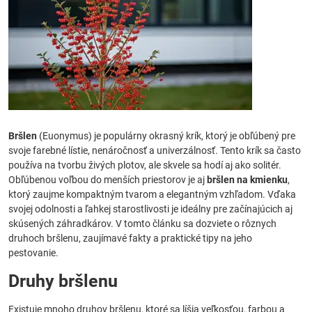
Bršlen
(Euonymus) je populárny okrasný krík, ktorý je obľúbený pre
svoje farebné lístie, nenáročnosť a univerzálnosť. Tento krík sa často
používa na tvorbu živých plotov, ale skvele sa hodí aj ako solitér.
Obľúbenou voľbou do menších priestorov je aj
bršlen na kmienku
,
ktorý zaujme kompaktným tvarom a elegantným vzhľadom. Vďaka
svojej odolnosti a ľahkej starostlivosti je ideálny pre začínajúcich aj
skúsených záhradkárov. V tomto článku sa dozviete o rôznych
druhoch bršlenu, zaujímavé fakty a praktické tipy na jeho
pestovanie.
Druhy bršlenu
Existuje mnoho druhov bršlenu, ktoré sa líšia veľkosťou, farbou a