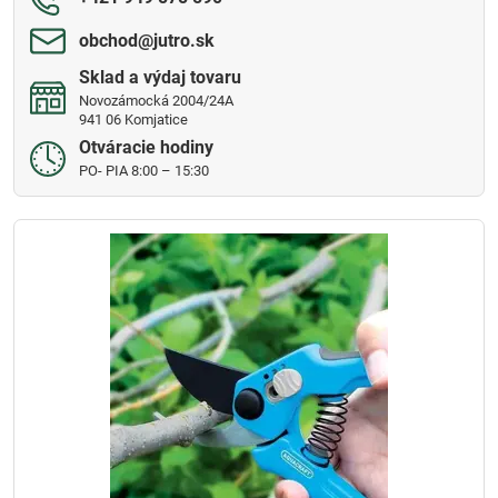
obchod​@jutro​.sk
Sklad a výdaj tovaru
Novozámocká 2004/24A
941 06 Komjatice
Otváracie hodiny
PO- PIA 8:00 – 15:30