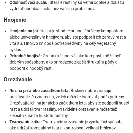
Odolnosť voči suchu:
Staršie rastliny sú veľmi odolné a dokážu
vydržať obdobia sucha bez väčších problémov.
Hnojenie
Hnojenie na jar:
Na jar je vhodné prihnojiť bršleny kompostom
alebo univerzálnym hnojivom, aby ste podporili ich zdravý rast a
vitalitu. Hnojivo im dodá potrebné živiny na celý vegetačný
cyklus.
Prírodné hnojivá:
Organické hnojivá, ako kompost, môžu byť
dobrým spôsobom, ako prirodzene zlepšiť štruktúru pôdy a
podporiť dlhodobý rast.
Orezávanie
Rez na jar alebo začiatkom leta:
Bršleny dobre znášajú
orezávanie, čo znamená, že ich môžete tvarovať podľa potreby.
Orezávajte ich na jar alebo začiatkom leta, aby ste podporili hustý
rast a udržali tvar rastliny. Pravidelné orezávanie môže tiež
zlepšiť vzhľad a hustotu rastliny.
Tvarovanie kríka:
Tvarovacie orezávanie je vynikajúci spôsob,
ako udržať kompaktný tvar a kontrolovať veľkosť bršlenov.