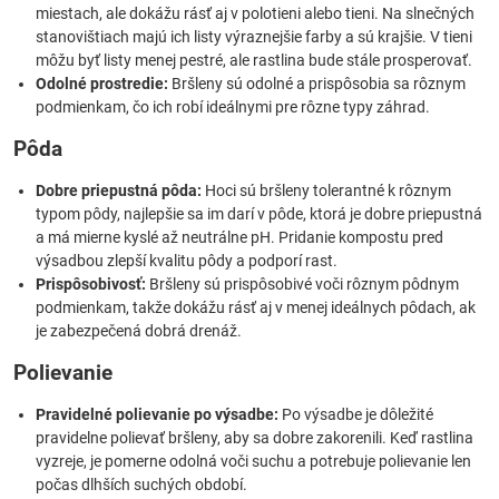
miestach, ale dokážu rásť aj v polotieni alebo tieni. Na slnečných
stanovištiach majú ich listy výraznejšie farby a sú krajšie. V tieni
môžu byť listy menej pestré, ale rastlina bude stále prosperovať.
Odolné prostredie:
Bršleny sú odolné a prispôsobia sa rôznym
podmienkam, čo ich robí ideálnymi pre rôzne typy záhrad.
Pôda
Dobre priepustná pôda:
Hoci sú bršleny tolerantné k rôznym
typom pôdy, najlepšie sa im darí v pôde, ktorá je dobre priepustná
a má mierne kyslé až neutrálne pH. Pridanie kompostu pred
výsadbou zlepší kvalitu pôdy a podporí rast.
Prispôsobivosť:
Bršleny sú prispôsobivé voči rôznym pôdnym
podmienkam, takže dokážu rásť aj v menej ideálnych pôdach, ak
je zabezpečená dobrá drenáž.
Polievanie
Pravidelné polievanie po výsadbe:
Po výsadbe je dôležité
pravidelne polievať bršleny, aby sa dobre zakorenili. Keď rastlina
vyzreje, je pomerne odolná voči suchu a potrebuje polievanie len
počas dlhších suchých období.