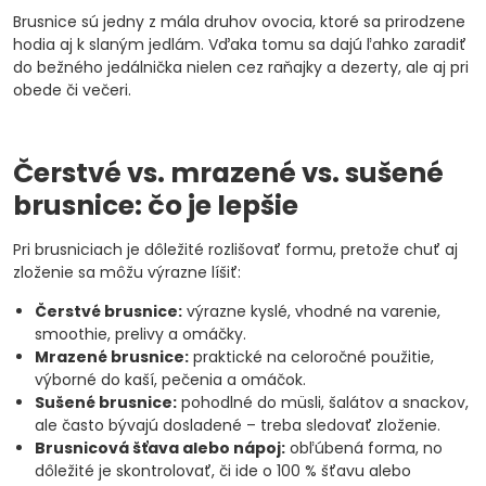
Brusnice sú jedny z mála druhov ovocia, ktoré sa prirodzene
hodia aj k slaným jedlám. Vďaka tomu sa dajú ľahko zaradiť
do bežného jedálnička nielen cez raňajky a dezerty, ale aj pri
obede či večeri.
Čerstvé vs. mrazené vs. sušené
brusnice: čo je lepšie
Pri brusniciach je dôležité rozlišovať formu, pretože chuť aj
zloženie sa môžu výrazne líšiť:
Čerstvé brusnice:
výrazne kyslé, vhodné na varenie,
smoothie, prelivy a omáčky.
Mrazené brusnice:
praktické na celoročné použitie,
výborné do kaší, pečenia a omáčok.
Sušené brusnice:
pohodlné do müsli, šalátov a snackov,
ale často bývajú dosladené – treba sledovať zloženie.
Brusnicová šťava alebo nápoj:
obľúbená forma, no
dôležité je skontrolovať, či ide o 100 % šťavu alebo