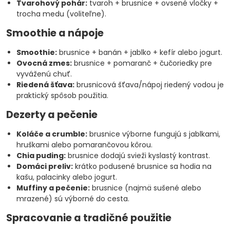
Tvarohový pohár:
tvaroh + brusnice + ovsené vločky +
trocha medu (voliteľne).
Smoothie a nápoje
Smoothie:
brusnice + banán + jablko + kefír alebo jogurt.
Ovocná zmes:
brusnice + pomaranč + čučoriedky pre
vyváženú chuť.
Riedená šťava:
brusnicová šťava/nápoj riedený vodou je
praktický spôsob použitia.
Dezerty a pečenie
Koláče a crumble:
brusnice výborne fungujú s jablkami,
hruškami alebo pomarančovou kôrou.
Chia puding:
brusnice dodajú svieži kyslastý kontrast.
Domáci preliv:
krátko podusené brusnice sa hodia na
kašu, palacinky alebo jogurt.
Muffiny a pečenie:
brusnice (najmä sušené alebo
mrazené) sú výborné do cesta.
Spracovanie a tradičné použitie