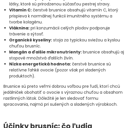
látky, ktoré sú prirodzenou súčasťou pestrej stravy.
Vitamín C:
čerstvé brusnice obsahujú vitamín C, ktorý
prispieva k normálnej funkcii imunitného systému a
tvorbe kolagénu.
Vláknina:
pri konzumácii celých plodov podporuje
trávenie a sýtosť.
Organické kyseliny:
stoja za typickou sviežou a kyslou
chuťou brusníc.
Mangán a ďalšie mikronutrienty:
brusnice obsahujú aj
stopové množstvá ďalších živín.
Nízka energetická hodnota:
čerstvé brusnice sú
relatívne ľahké ovocie (pozor však pri sladených
produktoch).
Brusnice sú preto veľmi dobrou voľbou pre ľudí, ktorí chcú
jedálniček obohatiť o ovocie s výraznou chuťou a obsahom
rastlinných látok. Dôležité je len sledovať formu
spracovania, najmä pri sušených a sladených výrobkoch.
Účinky brusníc: čo ľudia