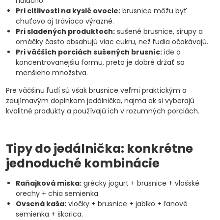
nalačno.
Pri citlivosti na kyslé ovocie:
brusnice môžu byť
chuťovo aj tráviaco výrazné.
Pri sladených produktoch:
sušené brusnice, sirupy a
omáčky často obsahujú viac cukru, než ľudia očakávajú.
Pri väčších porciách sušených brusníc:
ide o
koncentrovanejšiu formu, preto je dobré držať sa
menšieho množstva.
Pre väčšinu ľudí sú však brusnice veľmi praktickým a
zaujímavým doplnkom jedálnička, najmä ak si vyberajú
kvalitné produkty a používajú ich v rozumných porciách.
Tipy do jedálnička: konkrétne
jednoduché kombinácie
Raňajková miska:
grécky jogurt + brusnice + vlašské
orechy + chia semienka.
Ovsená kaša:
vločky + brusnice + jablko + ľanové
semienka + škorica.