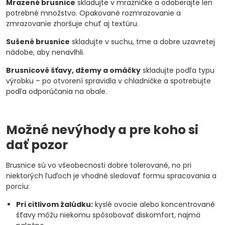
Mrazené brusnice
skladujte v mrazničke a odoberajte len
potrebné množstvo. Opakované rozmrazovanie a
zmrazovanie zhoršuje chuť aj textúru.
Sušené brusnice
skladujte v suchu, tme a dobre uzavretej
nádobe, aby nenavlhli.
Brusnicové šťavy, džemy a omáčky
skladujte podľa typu
výrobku – po otvorení spravidla v chladničke a spotrebujte
podľa odporúčania na obale.
Možné nevýhody a pre koho si
dať pozor
Brusnice sú vo všeobecnosti dobre tolerované, no pri
niektorých ľuďoch je vhodné sledovať formu spracovania a
porciu:
Pri citlivom žalúdku:
kyslé ovocie alebo koncentrované
šťavy môžu niekomu spôsobovať diskomfort, najmä