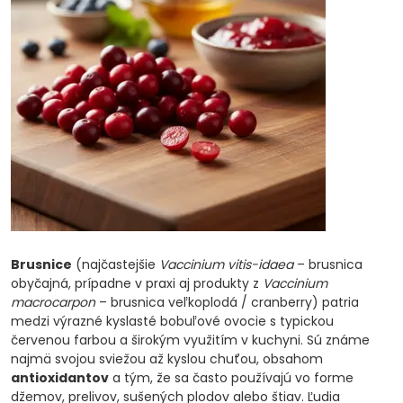
Brusnice
(najčastejšie
Vaccinium vitis-idaea
– brusnica
obyčajná, prípadne v praxi aj produkty z
Vaccinium
macrocarpon
– brusnica veľkoplodá / cranberry) patria
medzi výrazné kyslasté bobuľové ovocie s typickou
červenou farbou a širokým využitím v kuchyni. Sú známe
najmä svojou sviežou až kyslou chuťou, obsahom
antioxidantov
a tým, že sa často používajú vo forme
džemov, prelivov, sušených plodov alebo štiav. Ľudia