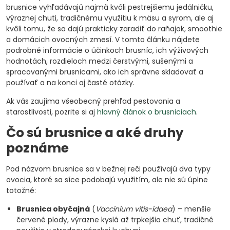
brusnice vyhľadávajú najmä kvôli pestrejšiemu jedálničku,
výraznej chuti, tradičnému využitiu k mäsu a syrom, ale aj
kvôli tomu, že sa dajú prakticky zaradiť do raňajok, smoothie
a domácich ovocných zmesí. V tomto článku nájdete
podrobné informácie o účinkoch brusníc, ich výživových
hodnotách, rozdieloch medzi čerstvými, sušenými a
spracovanými brusnicami, ako ich správne skladovať a
používať a na konci aj časté otázky.
Ak vás zaujíma všeobecný prehľad pestovania a
starostlivosti, pozrite si aj
hlavný článok o brusniciach
.
Čo sú brusnice a aké druhy
poznáme
Pod názvom brusnice sa v bežnej reči používajú dva typy
ovocia, ktoré sa síce podobajú využitím, ale nie sú úplne
totožné:
Brusnica obyčajná
(
Vaccinium vitis-idaea
) – menšie
červené plody, výrazne kyslá až trpkejšia chuť, tradičné