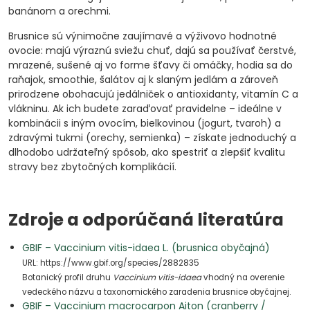
banánom a orechmi.
Brusnice sú výnimočne zaujímavé a výživovo hodnotné
ovocie: majú výraznú sviežu chuť, dajú sa používať čerstvé,
mrazené, sušené aj vo forme šťavy či omáčky, hodia sa do
raňajok, smoothie, šalátov aj k slaným jedlám a zároveň
prirodzene obohacujú jedálniček o antioxidanty, vitamín C a
vlákninu. Ak ich budete zaraďovať pravidelne – ideálne v
kombinácii s iným ovocím, bielkovinou (jogurt, tvaroh) a
zdravými tukmi (orechy, semienka) – získate jednoduchý a
dlhodobo udržateľný spôsob, ako spestriť a zlepšiť kvalitu
stravy bez zbytočných komplikácií.
Zdroje a odporúčaná literatúra
GBIF – Vaccinium vitis-idaea L. (brusnica obyčajná)
URL: https://www.gbif.org/species/2882835
Botanický profil druhu
Vaccinium vitis-idaea
vhodný na overenie
vedeckého názvu a taxonomického zaradenia brusnice obyčajnej.
GBIF – Vaccinium macrocarpon Aiton (cranberry /