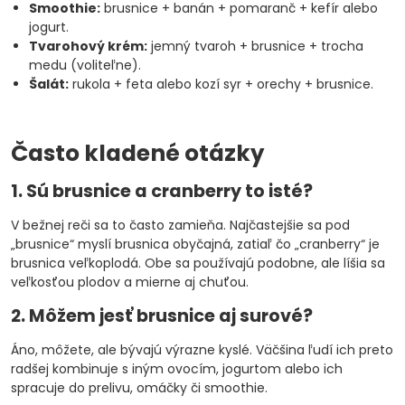
Smoothie:
brusnice + banán + pomaranč + kefír alebo
jogurt.
Tvarohový krém:
jemný tvaroh + brusnice + trocha
medu (voliteľne).
Šalát:
rukola + feta alebo kozí syr + orechy + brusnice.
Často kladené otázky
1. Sú brusnice a cranberry to isté?
V bežnej reči sa to často zamieňa. Najčastejšie sa pod
„brusnice“ myslí brusnica obyčajná, zatiaľ čo „cranberry“ je
brusnica veľkoplodá. Obe sa používajú podobne, ale líšia sa
veľkosťou plodov a mierne aj chuťou.
2. Môžem jesť brusnice aj surové?
Áno, môžete, ale bývajú výrazne kyslé. Väčšina ľudí ich preto
radšej kombinuje s iným ovocím, jogurtom alebo ich
spracuje do prelivu, omáčky či smoothie.