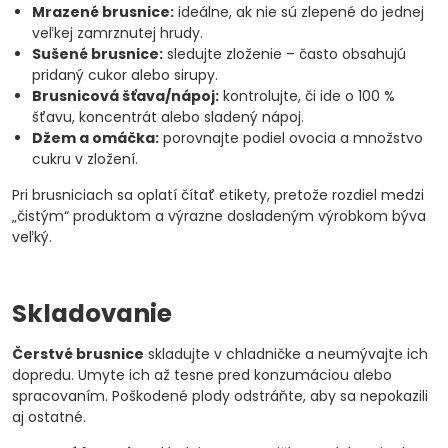
Mrazené brusnice:
ideálne, ak nie sú zlepené do jednej
veľkej zamrznutej hrudy.
Sušené brusnice:
sledujte zloženie – často obsahujú
pridaný cukor alebo sirupy.
Brusnicová šťava/nápoj:
kontrolujte, či ide o 100 %
šťavu, koncentrát alebo sladený nápoj.
Džem a omáčka:
porovnajte podiel ovocia a množstvo
cukru v zložení.
Pri brusniciach sa oplatí čítať etikety, pretože rozdiel medzi
„čistým“ produktom a výrazne dosladeným výrobkom býva
veľký.
Skladovanie
Čerstvé brusnice
skladujte v chladničke a neumývajte ich
dopredu. Umyte ich až tesne pred konzumáciou alebo
spracovaním. Poškodené plody odstráňte, aby sa nepokazili
aj ostatné.