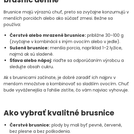
Brusnice majú výraznú chuť, preto sa zvyčajne konzumujú v
menších porciách alebo ako súčasť zmesi. Bežne sa
používa:
Čerstvé alebo mrazené brusnice:
približne 30–100 g
(zvyčajne v kombinácii s iným ovocím alebo v jedle).
Sušené brusnice:
menšia porcia, napríklad 1–2 lyžice,
najmä ak sú sladené.
Šťava alebo nápoj:
riaďte sa odporúčaním výrobcu a
sledujte obsah cukru.
Ak s brusnicami začínate, je dobré zaradiť ich najprv v
menšom množstve a kombinovať so sladším ovocím. Chuť
bude vyváženejšia a ľahšie zistíte, čo vám najviac vyhovuje.
Ako vybrať kvalitné brusnice
Čerstvé brusnice:
plody by mali byť pevné, červené,
bez plesne a bez poškodenia.