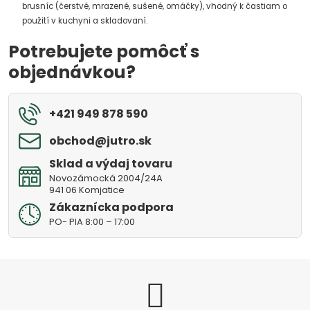
brusníc (čerstvé, mrazené, sušené, omáčky), vhodný k častiam o
použití v kuchyni a skladovaní.
Potrebujete pomôcť s
objednávkou?
+421 949 878 590
obchod​@jutro​.sk
Sklad a výdaj tovaru
Novozámocká 2004/24A
941 06 Komjatice
Zákaznícka podpora
PO- PIA 8:00 – 17:00