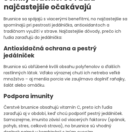
najčastejšie očakávajú
Brusnice sa spájajú s viacerými benefitmi, no najčastejšie sa
spomínajú pri pestrosti jedálnička, antioxidantoch a
tradičnom využití v strave. Najčastejšie dôvody, prečo ich
ľudia zaraďujú do jedálnička:
Antioxidačná ochrana a pestrý
jedálniček
Brusnice sú obľúbené kvôli obsahu polyfenolov a ďalších
rastlinných látok. Vďaka výraznej chuti ich netreba veľké
množstvo – aj menšia porcia vie zaujímavo doplniť raňajky,
šalát alebo omáčku.
Podpora imunity
Čerstvé brusnice obsahujú vitamín C, preto ich ľudia
zaraďujú aj v období, keď chcú podporiť pestrý jedálniček.
Samozrejme, imunita závisí od viacerých faktorov (spánok,
pohyb, stres, celková strava), no brusnice sú vhodný