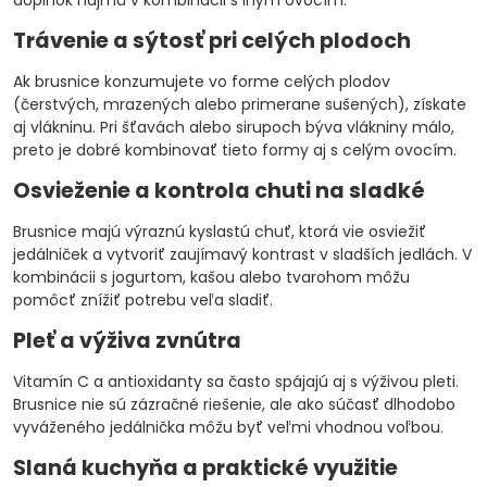
doplnok najmä v kombinácii s iným ovocím.
Trávenie a sýtosť pri celých plodoch
Ak brusnice konzumujete vo forme celých plodov
(čerstvých, mrazených alebo primerane sušených), získate
aj vlákninu. Pri šťavách alebo sirupoch býva vlákniny málo,
preto je dobré kombinovať tieto formy aj s celým ovocím.
Osvieženie a kontrola chuti na sladké
Brusnice majú výraznú kyslastú chuť, ktorá vie osviežiť
jedálniček a vytvoriť zaujímavý kontrast v sladších jedlách. V
kombinácii s jogurtom, kašou alebo tvarohom môžu
pomôcť znížiť potrebu veľa sladiť.
Pleť a výživa zvnútra
Vitamín C a antioxidanty sa často spájajú aj s výživou pleti.
Brusnice nie sú zázračné riešenie, ale ako súčasť dlhodobo
vyváženého jedálnička môžu byť veľmi vhodnou voľbou.
Slaná kuchyňa a praktické využitie