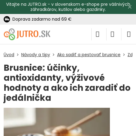
Vitajte na JUTRO.sk - v slovenskom e-shope pre vášnivých
✕
záhradkárov, kutilov alebo gazdinky.
Doprava zadarmo nad 69 €
Úvod
Návody a tipy
Ako sadiť a pestovať brusnice
Zdr
Brusnice: účinky,
antioxidanty, výživové
hodnoty a ako ich zaradiť do
jedálnička