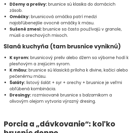
Džemy a prelivy:
brusnice sú klasika do domácich
zásob.
Omáčky:
brusnicová omáčka patrí medzi
najobľúbenejšie ovocné omáčky k mäsu.
Sušené zmesi:
brusnice sa často používajú v granole,
müsli a orechových mixoch.
Slaná kuchyňa (tam brusnice vyniknú)
K syrom:
brusnicový preliv alebo džem sa výborne hodí k
plesňovým a zrejúcim syrom.
K mäsu:
brusnice sú klasická príloha k divine, kačici alebo
pečenému mäsu.
Šaláty:
listový šalát + syr + orechy + brusnice je veľmi
obľúbená kombinácia.
Dresingy:
rozmixované brusnice s balzamikom a
olivovým olejom vytvoria výrazný dresing.
Porcia a „dávkovanie“: koľko
brusníc denne