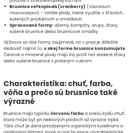
použitie v stredoeurópskej kuchyni.
Brusnica veľkoplodá (cranberry)
(
Vaccinium
macrocarpon
) – väčšie plody, časté využitie v šťavách,
sušených produktoch a omáčkach.
Spracované formy:
džemy, kompóty, sirupy, šťavy,
sušené brusnice alebo brusnicové omáčky.
Výživovo sú obe formy zaujímavé, no v praxi je dôležité
sledovať najmä to,
v akej forme brusnice konzumujete
.
Čerstvé a mrazené plody majú iný profil než sladené šťavy
alebo sušené brusnice s pridaným cukrom.
Charakteristika: chuť, farba,
vôňa a prečo sú brusnice také
výrazné
Brusnice majú typickú
červenú farbu
a sviežu kyslú chuť,
ktorá môže byť pri niektorých plodoch až výrazne trpká.
Táto chuť je daná prirodzenými organickými kyselinami a
rastlinnými látkami, ktoré sú pre brusnice charakteristické.