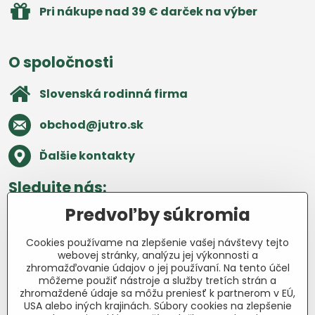
Pri nákupe nad 39 € darček na výber
O spoločnosti
Slovenská rodinná firma
obchod​@jutro​.sk
Ďalšie kontakty
Sledujte nás:
Predvoľby súkromia
Facebook
Pinterest
Instagram
Blog
Cookies používame na zlepšenie vašej návštevy tejto
Všetko o nákupe
webovej stránky, analýzu jej výkonnosti a
zhromažďovanie údajov o jej používaní. Na tento účel
môžeme použiť nástroje a služby tretích strán a
Ďakujeme za podporu
zhromaždené údaje sa môžu preniesť k partnerom v EÚ,
USA alebo iných krajinách. Súbory cookies na zlepšenie