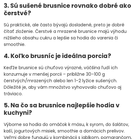
3. Sú sušené brusnice rovnako dobré ako
čerstvé?
Sú praktické, ale často bývajú dosladené, preto je dobré
čítať zloženie. Čerstvé a mrazené brusnice majú výhodu
nižšieho obsahu cukru a lepšie sa hodia do varenia či
smoothie.
4. Koľko brusníc je ideálna porcia?
Keďže brusnice sú chuťovo výrazné, väčšina ľudí ich
konzumuje v menšej porcii – približne 30–100 g
čerstvých/mrazených alebo len 1–2 lyžice sušených.
Dôležité je, aby vám množstvo vyhovovalo chuťovo aj
tráviaco.
5. Na čo sa brusnice najlepšie hodia v
kuchyni?
Výborne sa hodia do omáčok k mäsu, k syrom, do šalátov,
kaší, jogurtových misiek, smoothie a domácich prelivov.
Veľmi dobre fungujú v kombinácii s jablkom, pomarančom,