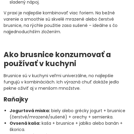
sladený nápoj.
V praxi je najlepšie kombinovať viac foriem. Na bežné
varenie a smoothie sú skvelé mrazené alebo čerstvé
brusnice, na rýchle použitie zasa sušené – ideálne s čo
najjednoduchším zložením.
Ako brusnice konzumovať a
používať v kuchyni
Brusnice sú v kuchyni veľmi univerzálne, no najlepšie
fungujú v kombináciách. Ich výrazná chuť dokáže jedlo
pekne oživiť aj v menšom množstve.
Raňajky
Jogurtová miska:
biely alebo grécky jogurt + brusnice
(čerstvé/mrazené/sušené) + orechy + semienka.
Ovsená kaša:
kaša + brusnice + jablko alebo banán +
škorica.