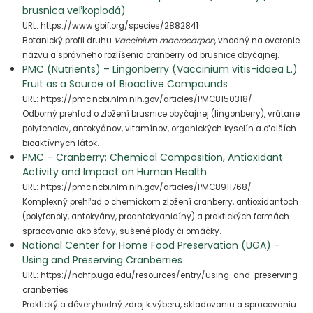
brusnica veľkoplodá)
URL: https://www.gbif.org/species/2882841
Botanický profil druhu
Vaccinium macrocarpon
, vhodný na overenie
názvu a správneho rozlíšenia cranberry od brusnice obyčajnej.
PMC (Nutrients) – Lingonberry (Vaccinium vitis-idaea L.)
Fruit as a Source of Bioactive Compounds
URL: https://pmc.ncbi.nlm.nih.gov/articles/PMC8150318/
Odborný prehľad o zložení brusnice obyčajnej (lingonberry), vrátane
polyfenolov, antokyánov, vitamínov, organických kyselín a ďalších
bioaktívnych látok.
PMC – Cranberry: Chemical Composition, Antioxidant
Activity and Impact on Human Health
URL: https://pmc.ncbi.nlm.nih.gov/articles/PMC8911768/
Komplexný prehľad o chemickom zložení cranberry, antioxidantoch
(polyfenoly, antokyány, proantokyanidíny) a praktických formách
spracovania ako šťavy, sušené plody či omáčky.
National Center for Home Food Preservation (UGA) –
Using and Preserving Cranberries
URL: https://nchfp.uga.edu/resources/entry/using-and-preserving-
cranberries
Praktický a dôveryhodný zdroj k výberu, skladovaniu a spracovaniu