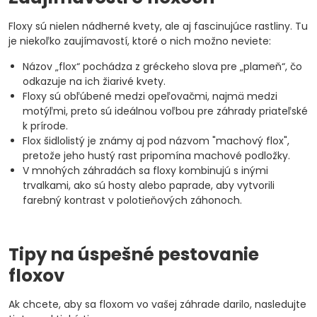
Floxy sú nielen nádherné kvety, ale aj fascinujúce rastliny. Tu
je niekoľko zaujímavostí, ktoré o nich možno neviete:
Názov „flox“ pochádza z gréckeho slova pre „plameň“, čo
odkazuje na ich žiarivé kvety.
Floxy sú obľúbené medzi opeľovačmi, najmä medzi
motýľmi, preto sú ideálnou voľbou pre záhrady priateľské
k prírode.
Flox šidlolistý je známy aj pod názvom "machový flox",
pretože jeho hustý rast pripomína machové podložky.
V mnohých záhradách sa floxy kombinujú s inými
trvalkami, ako sú hosty alebo paprade, aby vytvorili
farebný kontrast v polotieňových záhonoch.
Tipy na úspešné pestovanie
floxov
Ak chcete, aby sa floxom vo vašej záhrade darilo, nasledujte