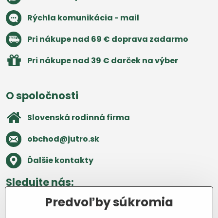
Rýchla komunikácia - mail
Pri nákupe nad 69 € doprava zadarmo
Pri nákupe nad 39 € darček na výber
O spoločnosti
Slovenská rodinná firma
obchod​@jutro​.sk
Ďalšie kontakty
Sledujte nás:
Predvoľby súkromia
Facebook
Pinterest
Instagram
Blog