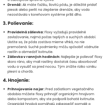
Drenáž:
Ak máte ťažšiu, ílovitú pôdu, je dôležité pridať
piesok alebo perlit na zlepšenie drenáže, aby voda
nezostávala v koreňovom systéme príliš dlho.
3. Polievanie:
Pravidelná zálievka:
Floxy vyžadujú pravidelné
zavlažovanie, najmä počas teplých a suchých období.
Uistite sa, že pôda zostáva mierne vlhká, no nie
premočená. Suché podmienky môžu spôsobiť vädnutie
rastlín a obmedziť kvitnutie.
Zálievka v ranných hodinách:
Najlepšie je polievať floxy
skoro ráno, aby mali rastliny dostatok času absorbovať
vodu a vysušiť sa pred nocou. Tým znížite riziko vzniku
plesní a chorôb.
4. Hnojenie:
Prihnojovanie na jar:
Pred začiatkom vegetačného
obdobia môžete floxy prihnojiť organickým hnojivom
alebo kompostom, aby ste podporili bohaté kvitnutie.
Organické hnojivá pomáhajú zabezpečiť pomalé a