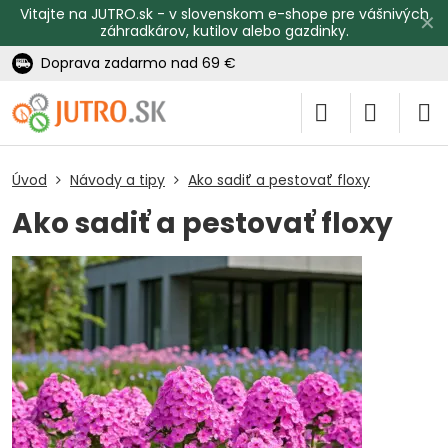
Vitajte na JUTRO.sk - v slovenskom e-shope pre vášnivých
✕
záhradkárov, kutilov alebo gazdinky.
Doprava zadarmo nad 69 €
Úvod
Návody a tipy
Ako sadiť a pestovať floxy
Ako sadiť a pestovať floxy