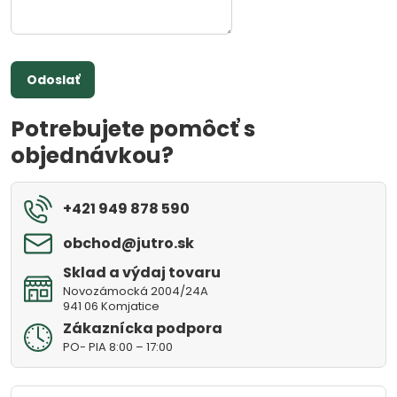
Odoslať
Potrebujete pomôcť s
objednávkou?
+421 949 878 590
obchod​@jutro​.sk
Sklad a výdaj tovaru
Novozámocká 2004/24A
941 06 Komjatice
Zákaznícka podpora
PO- PIA 8:00 – 17:00