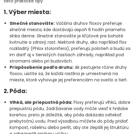
tieto praktické tipy:
1. Výber miesta:
Slnečné stanovište:
Väčšina druhov floxov preferuje
slnečné miesta, kde dostávajú aspoň 6 hodín priameho
slnka denne. Slnečné stanovište je kľúčové pre bohaté
kvitnutie a zdravý rast. Niektoré druhy, ako napríklad flox
rozkladitý (Phlox stolonifera), preferujú polotieň a budú sa
im dariť aj v tienistých častiach záhrady, napríklad pod
stromami alebo pri budovách.
Prispôsobenie podľa druhu:
Ak pestujete rôzne druhy
floxov, uistite sa, že každá rastlina je umiestnená na
mieste, ktoré vyhovuje jej preferenciám na svetlo a tieň.
2. Pôda:
Vlhká, ale priepustná pôda:
Floxy preferujú vlhkú, dobre
priepustnú pôdu. Zadržiavanie vody môže viesť k hnilobe
koreňov, preto je dôležité, aby pôda dokázala odtekať
prebytočnú vodu. Pred výsadbou môžete do pôdy pridať
kompost, rašelinu alebo perlit, aby ste zlepšili jej štruktúru
a zabezpečili správnu výživu.