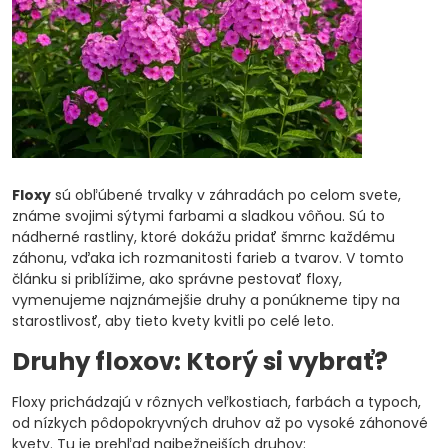
Floxy
sú obľúbené trvalky v záhradách po celom svete,
známe svojimi sýtymi farbami a sladkou vôňou. Sú to
nádherné rastliny, ktoré dokážu pridať šmrnc každému
záhonu, vďaka ich rozmanitosti farieb a tvarov. V tomto
článku si priblížime, ako správne pestovať floxy,
vymenujeme najznámejšie druhy a ponúkneme tipy na
starostlivosť, aby tieto kvety kvitli po celé leto.
Druhy floxov: Ktorý si vybrať?
Floxy prichádzajú v rôznych veľkostiach, farbách a typoch,
od nízkych pôdopokryvných druhov až po vysoké záhonové
kvety. Tu je prehľad najbežnejších druhov: