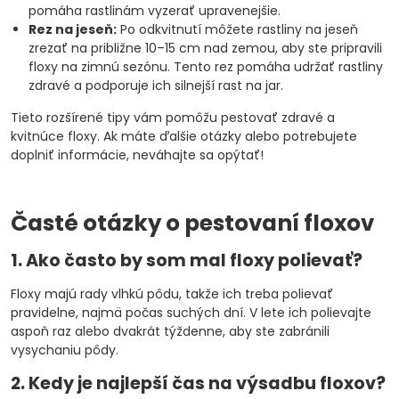
pomáha rastlinám vyzerať upravenejšie.
Rez na jeseň:
Po odkvitnutí môžete rastliny na jeseň
zrezať na približne 10–15 cm nad zemou, aby ste pripravili
floxy na zimnú sezónu. Tento rez pomáha udržať rastliny
zdravé a podporuje ich silnejší rast na jar.
Tieto rozšírené tipy vám pomôžu pestovať zdravé a
kvitnúce floxy. Ak máte ďalšie otázky alebo potrebujete
doplniť informácie, neváhajte sa opýtať!
Časté otázky o pestovaní floxov
1. Ako často by som mal floxy polievať?
Floxy majú rady vlhkú pôdu, takže ich treba polievať
pravidelne, najmä počas suchých dní. V lete ich polievajte
aspoň raz alebo dvakrát týždenne, aby ste zabránili
vysychaniu pôdy.
2. Kedy je najlepší čas na výsadbu floxov?