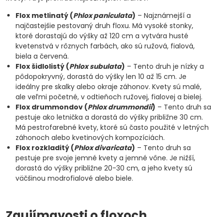
Flox metlinatý (
Phlox paniculata
)
– Najznámejší a
najčastejšie pestovaný druh floxu. Má vysoké stonky,
ktoré dorastajú do výšky až 120 cm a vytvára husté
kvetenstvá v rôznych farbách, ako sú ružová, fialová,
biela a červená.
Flox šidlolistý (
Phlox subulata
)
– Tento druh je nízky a
pôdopokryvný, dorastá do výšky len 10 až 15 cm. Je
ideálny pre skalky alebo okraje záhonov. Kvety sú malé,
ale veľmi početné, v odtieňoch ružovej, fialovej a bielej.
Flox drummondov (
Phlox drummondii
)
– Tento druh sa
pestuje ako letnička a dorastá do výšky približne 30 cm.
Má pestrofarebné kvety, ktoré sú často použité v letných
záhonoch alebo kvetinových kompozíciách.
Flox rozkladitý (
Phlox divaricata
)
– Tento druh sa
pestuje pre svoje jemné kvety a jemné vône. Je nižší,
dorastá do výšky približne 20-30 cm, a jeho kvety sú
väčšinou modrofialové alebo biele.
Zaujímavosti o floxoch