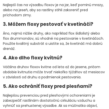
Najlepší čas na výsadbu floxov je na jar, keď pominú mrazy,
alebo na jeseň, aby sa rastliny stihli zakoreniť pred
príchodom zimy.
3. Môžem floxy pestovať v kvetináči?
Áno, najmä nižšie druhy, ako napríklad flox šidlolistý alebo
flox drummondov, sú vhodné na pestovanie v kvetináčoch.
Použite kvalitný substrát a uistite sa, že kvetináč má dobrú
drenáž.
4. Ako dlho floxy kvitnú?
Väčšina druhov floxov kvitne od leta až do jesene, pričom
obdobie kvitnutia môže trvať niekoľko týždňov až mesiacov
v závislosti od druhu a podmienok pestovania.
5. Ako ochrániť floxy pred plesňami?
Najlepšou prevenciou pred plesňovými ochoreniami je
zabezpečiť rastlinám dostatočnú cirkuláciu vzduchu a
vyhnúť sa prehustenej výsadbe. Ak sa múčnatka objaví,