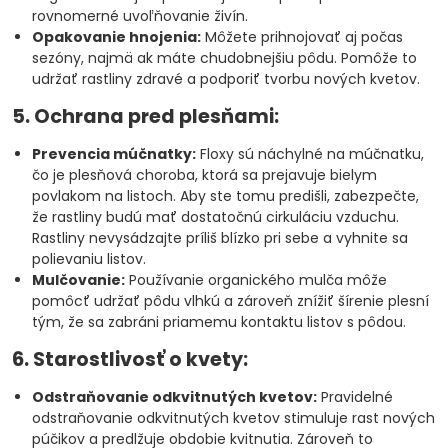
rovnomerné uvoľňovanie živín.
Opakovanie hnojenia:
Môžete prihnojovať aj počas
sezóny, najmä ak máte chudobnejšiu pôdu. Pomôže to
udržať rastliny zdravé a podporiť tvorbu nových kvetov.
5. Ochrana pred plesňami:
Prevencia múčnatky:
Floxy sú náchylné na múčnatku,
čo je plesňová choroba, ktorá sa prejavuje bielym
povlakom na listoch. Aby ste tomu predišli, zabezpečte,
že rastliny budú mať dostatočnú cirkuláciu vzduchu.
Rastliny nevysádzajte príliš blízko pri sebe a vyhnite sa
polievaniu listov.
Mulčovanie:
Používanie organického mulča môže
pomôcť udržať pôdu vlhkú a zároveň znížiť šírenie plesní
tým, že sa zabráni priamemu kontaktu listov s pôdou.
6. Starostlivosť o kvety:
Odstraňovanie odkvitnutých kvetov:
Pravidelné
odstraňovanie odkvitnutých kvetov stimuluje rast nových
púčikov a predlžuje obdobie kvitnutia. Zároveň to