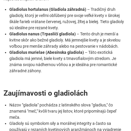
Gladiolus hortulanus (Gladiola záhradná)
– Tradičný druh
gladioly, ktorý je veľmi obľúbený pre svoje veľké kvety v širokej
škále farieb vrátane červenej, ružovej, žltej a bielej. Tieto gladioly
sú ideálne pre rezané kvety.
Gladiolus nanus (Trpasličí gladiola)
– Tento druh je menší a
kvitne skôr ako bežné gladioly. Má jemnejšie kvety a je skvelou
voľbou pre menšie záhrady alebo na pestovanie v nádobách.
Gladiolus murielae (Abesínska gladiola)
– Táto exotická
gladiola má jemné, biele kvety s tmavofialovým stredom. Je
známa svojou nádhernou vôňou a je ideálna pre romantické
záhradné záhony.
Zaujímavosti o gladiolách
Názov "gladiola" pochádza z latinského slova "gladius," čo
znamená "meč," kvôli tvaru jej listov, ktoré pripomínajú čepeľ
meča.
Gladioly sú symbolom sily a morálnej integrity a často sa
používajú v rezaných kvetinových aranžmánoch na vyjadrenie