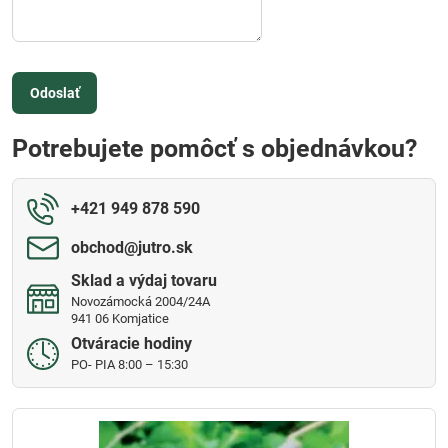
Odoslať
Potrebujete pomôcť s objednávkou?
+421 949 878 590
obchod​@jutro​.sk
Sklad a výdaj tovaru
Novozámocká 2004/24A
941 06 Komjatice
Otváracie hodiny
PO- PIA 8:00 – 15:30