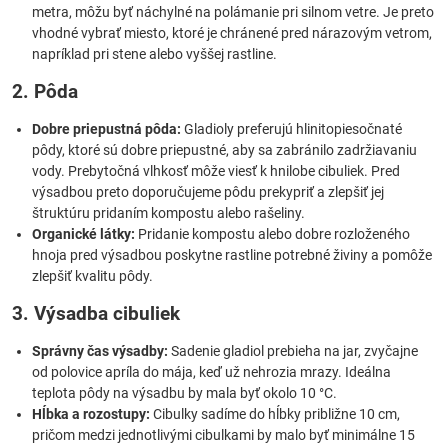
metra, môžu byť náchylné na polámanie pri silnom vetre. Je preto
vhodné vybrať miesto, ktoré je chránené pred nárazovým vetrom,
napríklad pri stene alebo vyššej rastline.
2. Pôda
Dobre priepustná pôda:
Gladioly preferujú hlinitopiesočnaté
pôdy, ktoré sú dobre priepustné, aby sa zabránilo zadržiavaniu
vody. Prebytočná vlhkosť môže viesť k hnilobe cibuliek. Pred
výsadbou preto doporučujeme pôdu prekypriť a zlepšiť jej
štruktúru pridaním kompostu alebo rašeliny.
Organické látky:
Pridanie kompostu alebo dobre rozloženého
hnoja pred výsadbou poskytne rastline potrebné živiny a pomôže
zlepšiť kvalitu pôdy.
3. Výsadba cibuliek
Správny čas výsadby:
Sadenie gladiol prebieha na jar, zvyčajne
od polovice apríla do mája, keď už nehrozia mrazy. Ideálna
teplota pôdy na výsadbu by mala byť okolo 10 °C.
Hĺbka a rozostupy:
Cibulky sadíme do hĺbky približne 10 cm,
pričom medzi jednotlivými cibulkami by malo byť minimálne 15