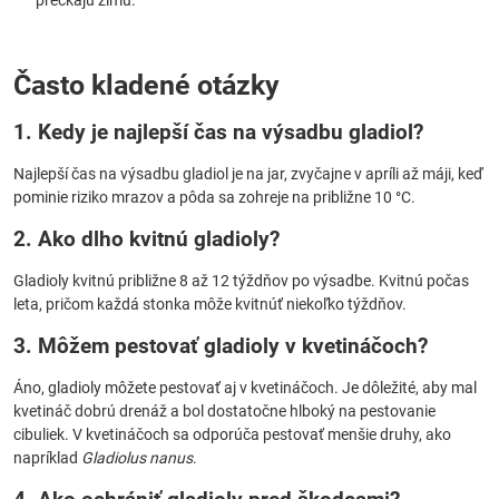
prečkajú zimu.
Často kladené otázky
1. Kedy je najlepší čas na výsadbu gladiol?
Najlepší čas na výsadbu gladiol je na jar, zvyčajne v apríli až máji, keď
pominie riziko mrazov a pôda sa zohreje na približne 10 °C.
2. Ako dlho kvitnú gladioly?
Gladioly kvitnú približne 8 až 12 týždňov po výsadbe. Kvitnú počas
leta, pričom každá stonka môže kvitnúť niekoľko týždňov.
3. Môžem pestovať gladioly v kvetináčoch?
Áno, gladioly môžete pestovať aj v kvetináčoch. Je dôležité, aby mal
kvetináč dobrú drenáž a bol dostatočne hlboký na pestovanie
cibuliek. V kvetináčoch sa odporúča pestovať menšie druhy, ako
napríklad
Gladiolus nanus
.