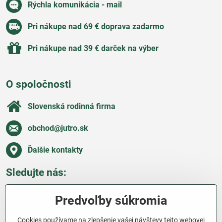
Rýchla komunikácia - mail
Pri nákupe nad 69 € doprava zadarmo
Pri nákupe nad 39 € darček na výber
O spoločnosti
Slovenská rodinná firma
obchod​@jutro​.sk
Ďalšie kontakty
Sledujte nás:
Facebook
Pinterest
Instagram
Blog
Predvoľby súkromia
Všetko o nákupe
Cookies používame na zlepšenie vašej návštevy tejto webovej