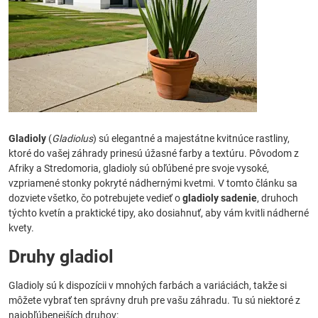
Gladioly
(
Gladiolus
) sú elegantné a majestátne kvitnúce rastliny,
ktoré do vašej záhrady prinesú úžasné farby a textúru. Pôvodom z
Afriky a Stredomoria, gladioly sú obľúbené pre svoje vysoké,
vzpriamené stonky pokryté nádhernými kvetmi. V tomto článku sa
dozviete všetko, čo potrebujete vedieť o
gladioly sadenie
, druhoch
týchto kvetín a praktické tipy, ako dosiahnuť, aby vám kvitli nádherné
kvety.
Druhy gladiol
Gladioly sú k dispozícii v mnohých farbách a variáciách, takže si
môžete vybrať ten správny druh pre vašu záhradu. Tu sú niektoré z
najobľúbenejších druhov: