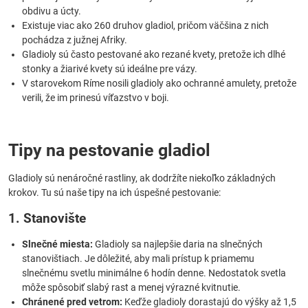
obdivu a úcty.
Existuje viac ako 260 druhov gladiol, pričom väčšina z nich
pochádza z južnej Afriky.
Gladioly sú často pestované ako rezané kvety, pretože ich dlhé
stonky a žiarivé kvety sú ideálne pre vázy.
V starovekom Ríme nosili gladioly ako ochranné amulety, pretože
verili, že im prinesú víťazstvo v boji.
Tipy na pestovanie gladiol
Gladioly sú nenáročné rastliny, ak dodržíte niekoľko základných
krokov. Tu sú naše tipy na ich úspešné pestovanie:
1. Stanovište
Slnečné miesta:
Gladioly sa najlepšie daria na slnečných
stanovištiach. Je dôležité, aby mali prístup k priamemu
slnečnému svetlu minimálne 6 hodín denne. Nedostatok svetla
môže spôsobiť slabý rast a menej výrazné kvitnutie.
Chránené pred vetrom:
Keďže gladioly dorastajú do výšky až 1,5