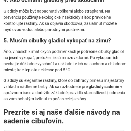
4. Ako ochrániť gladioly pred škodcami?
Gladioly môžu byť napadnuté voškami alebo strapkami. Na
prevenciu používajte ekologické insekticídy alebo pravidelne
kontrolujte rastliny. Ak sa objavia škodcovia, zasiahnuť môžete
mydlovou vodou alebo prírodnými postrekmi.
5. Musím cibulky gladiol vykopať na zimu?
Áno, v našich klimatických podmienkach je potrebné cibulky gladiol
na jeseň vykopať, pretože nie sú mrazuvzdorné. Po vykopaní ich
nechajte dôkladne vyschnúť a uskladnite ich na suchom a chladnom
mieste, kde teplota neklesne pod 5 °C.
Gladioly sú elegantné rastliny, ktoré do záhrady prinesú majestátny
vzhľad a nádherné farby. Ak sa rozhodnete pre
gladioly sadenie
v
správnom čase a dodržíte základné pravidlá starostlivosti, odmenia
sa vám bohatým kvitnutím počas celej sezóny.
Prezrite si aj naše ďalšie návody na
sadenie cibuľovín.