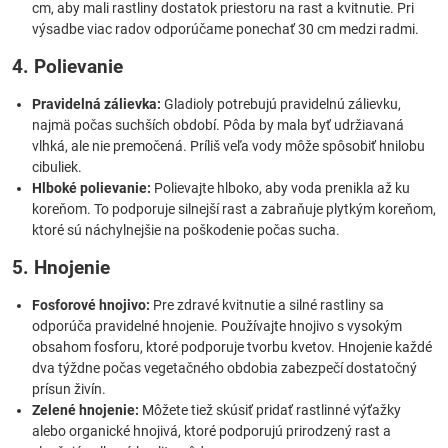
cm, aby mali rastliny dostatok priestoru na rast a kvitnutie. Pri
výsadbe viac radov odporúčame ponechať 30 cm medzi radmi.
4. Polievanie
Pravidelná zálievka:
Gladioly potrebujú pravidelnú zálievku,
najmä počas suchších období. Pôda by mala byť udržiavaná
vlhká, ale nie premočená. Príliš veľa vody môže spôsobiť hnilobu
cibuliek.
Hlboké polievanie:
Polievajte hlboko, aby voda prenikla až ku
koreňom. To podporuje silnejší rast a zabraňuje plytkým koreňom,
ktoré sú náchylnejšie na poškodenie počas sucha.
5. Hnojenie
Fosforové hnojivo:
Pre zdravé kvitnutie a silné rastliny sa
odporúča pravidelné hnojenie. Používajte hnojivo s vysokým
obsahom fosforu, ktoré podporuje tvorbu kvetov. Hnojenie každé
dva týždne počas vegetačného obdobia zabezpečí dostatočný
prísun živín.
Zelené hnojenie:
Môžete tiež skúsiť pridať rastlinné výťažky
alebo organické hnojivá, ktoré podporujú prirodzený rast a