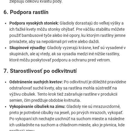
zlepšujú celkovú kvalitu pôdy.
6. Podpora rastlín
Podpora vysokých stoniek:
Gladioly dorastajú do veľkej výšky a
ich ťažké kvety môžu stonky ohýbať. Pre väčšiu stabilitu môžete
použiť bambusové tyče alebo iné opory, ku ktorým rastliny jemne
priviažete, aby sa nepolámali pri vetre alebo daždi.
Skupinové výsadby:
Gladioly vyzerajú krásne, keď sú vysadené v
skupinách, ale aj vtedy, ak sa vysadia medzi iné nižšie rastliny,
ktoré môžu poskytovať podporu a ochranu pred vetrom.
7. Starostlivosť po odkvitnutí
Odstránenie suchých kvetov:
Po odkvitnutí je dôležité pravidelne
odstraňovať suché kvety, aby sa rastlina mohla sústrediť na
výživu cibuliek. Tento krok tiež zabraňuje rastline v produkcii
semien, čím predlžuje obdobie kvitnutia.
Vykopávanie cibuliek na zimu:
Gladioly nie sú mrazuvzdorné,
preto je potrebné cibulky na jeseň, po prvých mrazoch, vykopať.
Po vykopaní ich nechajte uschnúť na suchom mieste a následne
ich uskladnite na suchom a chladnom mieste, ako je pivnica, kde