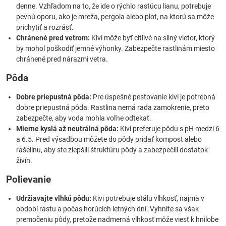
denne. Vzhľadom na to, že ide o rýchlo rastúcu lianu, potrebuje
pevnú oporu, ako je mreža, pergola alebo plot, na ktorú sa môže
prichytiť a rozrásť.
Chránené pred vetrom:
Kivi môže byť citlivé na silný vietor, ktorý
by mohol poškodiť jemné výhonky. Zabezpečte rastlinám miesto
chránené pred nárazmi vetra.
Pôda
Dobre priepustná pôda:
Pre úspešné pestovanie kivi je potrebná
dobre priepustná pôda. Rastlina nemá rada zamokrenie, preto
zabezpečte, aby voda mohla voľne odtekať.
Mierne kyslá až neutrálná pôda:
Kivi preferuje pôdu s pH medzi 6
a 6.5. Pred výsadbou môžete do pôdy pridať kompost alebo
rašelinu, aby ste zlepšili štruktúru pôdy a zabezpečili dostatok
živín.
Polievanie
Udržiavajte vlhkú pôdu:
Kivi potrebuje stálu vlhkosť, najmä v
období rastu a počas horúcich letných dní. Vyhnite sa však
premočeniu pôdy, pretože nadmerná vlhkosť môže viesť k hnilobe