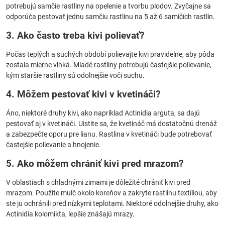
potrebujú samčie rastliny na opelenie a tvorbu plodov. Zvyčajne sa
odporúča pestovať jednu samčiu rastlinu na 5 až 6 samičích rastlín.
3. Ako často treba kivi polievať?
Počas teplých a suchých období polievajte kivi pravidelne, aby pôda
zostala mierne vlhká. Mladé rastliny potrebujú častejšie polievanie,
kým staršie rastliny sú odolnejšie voči suchu.
4. Môžem pestovať kivi v kvetináči?
Áno, niektoré druhy kivi, ako napríklad Actinidia arguta, sa dajú
pestovať aj v kvetináči. Uistite sa, že kvetináč má dostatočnú drenáž
a zabezpečte oporu pre lianu. Rastlina v kvetináči bude potrebovať
častejšie polievanie a hnojenie.
5. Ako môžem chrániť kivi pred mrazom?
V oblastiach s chladnými zimami je dôležité chrániť kivi pred
mrazom. Použite mulč okolo koreňov a zakryte rastlinu textíliou, aby
ste ju ochránili pred nízkymi teplotami. Niektoré odolnejšie druhy, ako
Actinidia kolomikta, lepšie znášajú mrazy.