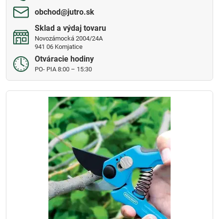
obchod​@jutro​.sk
Sklad a výdaj tovaru
Novozámocká 2004/24A
941 06 Komjatice
Otváracie hodiny
PO- PIA 8:00 – 15:30