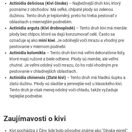
Actinidia deliciosa (Kivi čínske)
– Najbežnejší druh kivi, ktorý
poznáme z obchodov. Má veľké, chlpaté plody so zelenou
dužinou. Tento druh je teplomilný, preto ho treba pestovať v
oblastiach s miernejším podnebím.
Actinidia arguta (Kivi drobnoplodé)
– Tento druh kivi má menšie
plody bez chlpov, ktoré sa dajú konzumovať celé. Často sa
označuje aj ako
mini kiwi
. Je odolnejší voči mrazu a vhodný pre
pestovanie v miernom podnebí.
Actinidia kolomikta
– Tento druh kivi má veľmi dekoratívne listy,
ktoré majú ružové a biele odtiene. Plody sú menšie, ale veľmi
chutné. Je veľmi odolný voči mrazu, čo ho robí vhodným pre
pestovanie v chladnejších oblastiach.
Actinidia chinensis (Zlaté kivi)
– Tento druh má hladkú šupku a
zlatú dužinu. Plody sú sladšie a jemnejšie než u klasického kivi.
Tento druh je však menej odolný voči chladu, takže vyžaduje
teplejšie podnebie.
Zaujímavosti o kivi
Kivi pochádza z Číny, kde bolo pôvodne známe ako "čínska egreš".