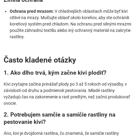
Ochrana pred mrazom:
V chladnejších oblastiach môže byť kivi
citlivé na mrazy. Mulčujte oblasť okolo koreňov, aby ste ochránili
koreňový systém pred chladom. Na ochranu pred silnými mrazmi
použite záhradnú textíliu alebo iný ochranný materiál na zakrytie
rastliny.
Často kladené otázky
1. Ako dlho trvá, kým začne kivi plodiť?
Kivi zvyčajne začína prinášať plody po 3 až 5 rokoch od výsadby, v
závislosti od druhu a podmienok pestovania. Mladé rastliny
vyžadujú čas na zakorenenie a rast predtým, než začnú produkovať
ovocie.
2. Potrebujem samčie a samičie rastliny na
pestovanie kivi?
Áno, kivi je dvojdomá rastlina, čo znamená, že samičie rastliny