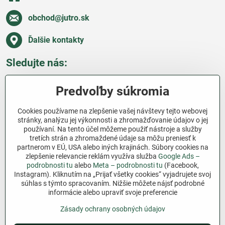
obchod​@jutro​.sk
Ďalšie kontakty
Sledujte nás:
Facebook
Pinterest
Instagram
Blog
Predvoľby súkromia
Všetko o nákupe
Cookies používame na zlepšenie vašej návštevy tejto webovej
stránky, analýzu jej výkonnosti a zhromažďovanie údajov o jej
používaní. Na tento účel môžeme použiť nástroje a služby
Ďakujeme za podporu
tretích strán a zhromaždené údaje sa môžu preniesť k
partnerom v EÚ, USA alebo iných krajinách. Súbory cookies na
Sme slovenský e-shop bez dotácií​. Fungujeme len
zlepšenie relevancie reklám využíva služba
Google Ads –
vďaka vám – ľuďom, ktorí veria v poctivú prácu a
podrobnosti tu
alebo
Meta – podrobnosti tu
(Facebook,
lásku k pôde​. Každý nákup na Jutro​.sk nám pomáha
Instagram). Kliknutím na „Prijať všetky cookies“ vyjadrujete svoj
súhlas s týmto spracovaním. Nižšie môžete nájsť podrobné
pokračovať v tom, čo má zmysel – pomáhať
informácie alebo upraviť svoje preferencie
záhradkárom zadarmo a srdcom​.
Zásady ochrany osobných údajov
©
2026
Copyright