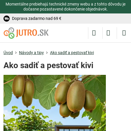
Momentálne prebiehajú technické zmeny webu a z tohto dôvodu je
dočasne pozastavené dokončenie objednávok.
Doprava zadarmo nad 69 €
Úvod
Návody a tipy
Ako sadiť a pestovať kivi
Ako sadiť a pestovať kivi