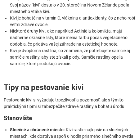
Svoj názov "kivi" dostalo v 20. storočí na Novom Zélande podľa
miestneho vtáka kivi.
Kivi je bohaté na vitamín C, vlákninu a antioxidanty, čo z neho robí
veľmi zdravé ovocie.
Niektoré druhy kivi, ako napríklad Actinidia kolomikta, majú
nádherné okrasné listy, ktoré menia farbu počas vegetačného
obdobia, čo pridáva vašej záhrade na estetickej hodnote.
Kivi je dvojdomá rastlina, čo znamená, že potrebujete samčie aj
samičie rastliny, aby ste získali plody. Samčie rastliny opelia
samičie, ktoré produkujú ovocie.
Tipy na pestovanie kivi
Pestovanie kivi si vyžaduje trpezlivosť a pozornosť, ale s týmito
praktickými tipmi si zabezpečíte zdravé rastliny a bohatú úrodu:
Stanovište
Slnečné a chránené miesto:
Kivi rastie najlepšie na slnečných
miestach, kde dostáva aspoň 6 hodín priameho slnečného svetla