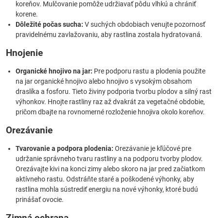
koreňov. Mulčovanie pomôže udržiavať pôdu vlhkú a chrániť
korene.
Dôležité počas sucha:
V suchých obdobiach venujte pozornosť
pravidelnému zavlažovaniu, aby rastlina zostala hydratovaná.
Hnojenie
Organické hnojivo na jar:
Pre podporu rastu a plodenia použite
na jar organické hnojivo alebo hnojivo s vysokým obsahom
draslíka a fosforu. Tieto živiny podporia tvorbu plodov a silný rast
výhonkov. Hnojte rastliny raz až dvakrát za vegetačné obdobie,
pričom dbajte na rovnomerné rozloženie hnojiva okolo koreňov.
Orezávanie
Tvarovanie a podpora plodenia:
Orezávanie je kľúčové pre
udržanie správneho tvaru rastliny a na podporu tvorby plodov.
Orezávajte kivi na konci zimy alebo skoro na jar pred začiatkom
aktívneho rastu. Odstráňte staré a poškodené výhonky, aby
rastlina mohla sústrediť energiu na nové výhonky, ktoré budú
prinášať ovocie.
Zimná ochrana