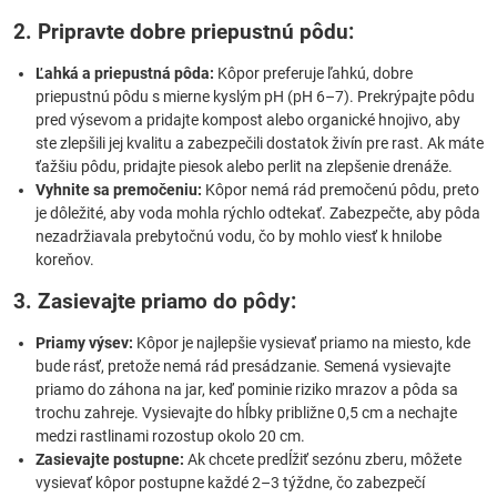
2. Pripravte dobre priepustnú pôdu:
Ľahká a priepustná pôda:
Kôpor preferuje ľahkú, dobre
priepustnú pôdu s mierne kyslým pH (pH 6–7). Prekrýpajte pôdu
pred výsevom a pridajte kompost alebo organické hnojivo, aby
ste zlepšili jej kvalitu a zabezpečili dostatok živín pre rast. Ak máte
ťažšiu pôdu, pridajte piesok alebo perlit na zlepšenie drenáže.
Vyhnite sa premočeniu:
Kôpor nemá rád premočenú pôdu, preto
je dôležité, aby voda mohla rýchlo odtekať. Zabezpečte, aby pôda
nezadržiavala prebytočnú vodu, čo by mohlo viesť k hnilobe
koreňov.
3. Zasievajte priamo do pôdy:
Priamy výsev:
Kôpor je najlepšie vysievať priamo na miesto, kde
bude rásť, pretože nemá rád presádzanie. Semená vysievajte
priamo do záhona na jar, keď pominie riziko mrazov a pôda sa
trochu zahreje. Vysievajte do hĺbky približne 0,5 cm a nechajte
medzi rastlinami rozostup okolo 20 cm.
Zasievajte postupne:
Ak chcete predĺžiť sezónu zberu, môžete
vysievať kôpor postupne každé 2–3 týždne, čo zabezpečí