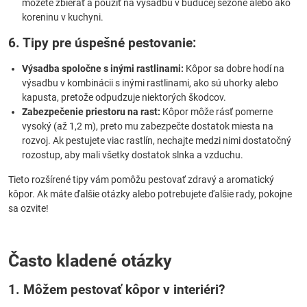
môžete zbierať a použiť na výsadbu v budúcej sezóne alebo ako
koreninu v kuchyni.
6. Tipy pre úspešné pestovanie:
Výsadba spoločne s inými rastlinami:
Kôpor sa dobre hodí na
výsadbu v kombinácii s inými rastlinami, ako sú uhorky alebo
kapusta, pretože odpudzuje niektorých škodcov.
Zabezpečenie priestoru na rast:
Kôpor môže rásť pomerne
vysoký (až 1,2 m), preto mu zabezpečte dostatok miesta na
rozvoj. Ak pestujete viac rastlín, nechajte medzi nimi dostatočný
rozostup, aby mali všetky dostatok slnka a vzduchu.
Tieto rozšírené tipy vám pomôžu pestovať zdravý a aromatický
kôpor. Ak máte ďalšie otázky alebo potrebujete ďalšie rady, pokojne
sa ozvite!
Často kladené otázky
1. Môžem pestovať kôpor v interiéri?