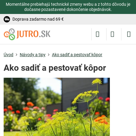
Momentálne prebiehajú technické zmeny webu a z tohto dôvodu je
dočasne pozastavené dokončenie objednávok.
Doprava zadarmo nad 69 €
Úvod
Návody a tipy
Ako sadiť a pestovať kôpor
Ako sadiť a pestovať kôpor