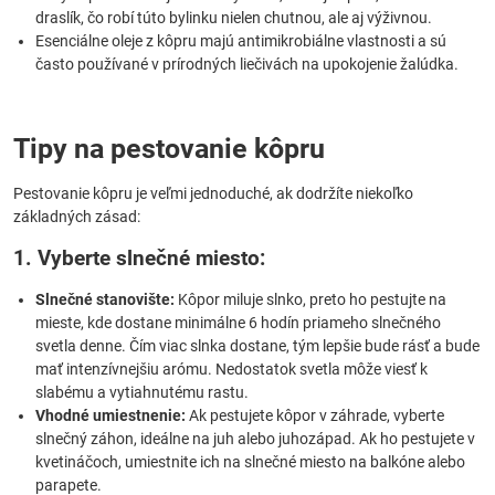
draslík, čo robí túto bylinku nielen chutnou, ale aj výživnou.
Esenciálne oleje z kôpru majú antimikrobiálne vlastnosti a sú
často používané v prírodných liečivách na upokojenie žalúdka.
Tipy na pestovanie kôpru
Pestovanie kôpru je veľmi jednoduché, ak dodržíte niekoľko
základných zásad:
1. Vyberte slnečné miesto:
Slnečné stanovište:
Kôpor miluje slnko, preto ho pestujte na
mieste, kde dostane minimálne 6 hodín priameho slnečného
svetla denne. Čím viac slnka dostane, tým lepšie bude rásť a bude
mať intenzívnejšiu arómu. Nedostatok svetla môže viesť k
slabému a vytiahnutému rastu.
Vhodné umiestnenie:
Ak pestujete kôpor v záhrade, vyberte
slnečný záhon, ideálne na juh alebo juhozápad. Ak ho pestujete v
kvetináčoch, umiestnite ich na slnečné miesto na balkóne alebo
parapete.