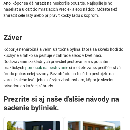
Áno, kôpor sa dá mraziť na neskoršie použitie. Najlepšie je ho
nasekať a uložiť do mraziacich vreciek alebo nádob. Môžete tiež
zmraziť celé listy alebo pripraviť kocky ľadu s kôprom.
Záver
Kôpor je nenáročná a veľmi užitočná bylina, ktorá sa skvelo hodí do
kuchyne a ľahko sa pestuje v záhrade alebo v kvetináči.
Dodržiavaním základných pravidiel pestovania a s použitím
praktických
pomôcok na pestovanie
si môžete zabezpečiť čerstvú
úrodu počas celej sezóny. Bez ohľadu na to, či ho pestujete na
varenie alebo kvôli jeho liečivým vlastnostiam, kôpor je skvelou
prísadou do každej záhrady.
Prezrite si aj naše ďalšie návody na
sadenie byliniek.