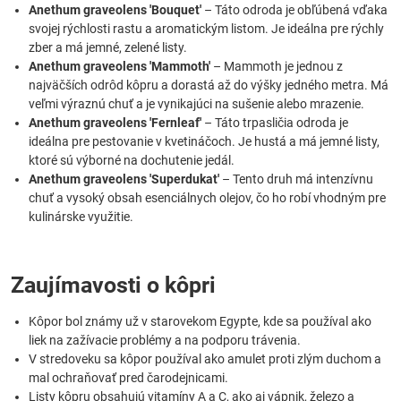
Anethum graveolens 'Bouquet'
– Táto odroda je obľúbená vďaka
svojej rýchlosti rastu a aromatickým listom. Je ideálna pre rýchly
zber a má jemné, zelené listy.
Anethum graveolens 'Mammoth'
– Mammoth je jednou z
najväčších odrôd kôpru a dorastá až do výšky jedného metra. Má
veľmi výraznú chuť a je vynikajúci na sušenie alebo mrazenie.
Anethum graveolens 'Fernleaf'
– Táto trpasličia odroda je
ideálna pre pestovanie v kvetináčoch. Je hustá a má jemné listy,
ktoré sú výborné na dochutenie jedál.
Anethum graveolens 'Superdukat'
– Tento druh má intenzívnu
chuť a vysoký obsah esenciálnych olejov, čo ho robí vhodným pre
kulinárske využitie.
Zaujímavosti o kôpri
Kôpor bol známy už v starovekom Egypte, kde sa používal ako
liek na zažívacie problémy a na podporu trávenia.
V stredoveku sa kôpor používal ako amulet proti zlým duchom a
mal ochraňovať pred čarodejnicami.
Listy kôpru obsahujú vitamíny A a C, ako aj vápnik, železo a