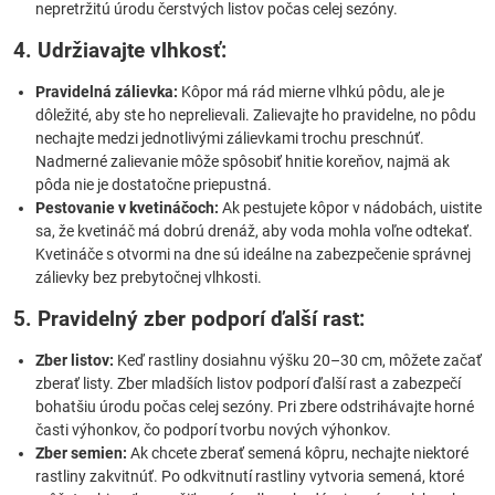
nepretržitú úrodu čerstvých listov počas celej sezóny.
4. Udržiavajte vlhkosť:
Pravidelná zálievka:
Kôpor má rád mierne vlhkú pôdu, ale je
dôležité, aby ste ho neprelievali. Zalievajte ho pravidelne, no pôdu
nechajte medzi jednotlivými zálievkami trochu preschnúť.
Nadmerné zalievanie môže spôsobiť hnitie koreňov, najmä ak
pôda nie je dostatočne priepustná.
Pestovanie v kvetináčoch:
Ak pestujete kôpor v nádobách, uistite
sa, že kvetináč má dobrú drenáž, aby voda mohla voľne odtekať.
Kvetináče s otvormi na dne sú ideálne na zabezpečenie správnej
zálievky bez prebytočnej vlhkosti.
5. Pravidelný zber podporí ďalší rast:
Zber listov:
Keď rastliny dosiahnu výšku 20–30 cm, môžete začať
zberať listy. Zber mladších listov podporí ďalší rast a zabezpečí
bohatšiu úrodu počas celej sezóny. Pri zbere odstrihávajte horné
časti výhonkov, čo podporí tvorbu nových výhonkov.
Zber semien:
Ak chcete zberať semená kôpru, nechajte niektoré
rastliny zakvitnúť. Po odkvitnutí rastliny vytvoria semená, ktoré