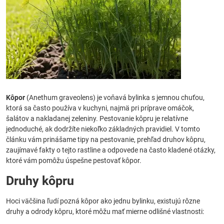
Kôpor
(Anethum graveolens) je voňavá bylinka s jemnou chuťou,
ktorá sa často používa v kuchyni, najmä pri príprave omáčok,
šalátov a nakladanej zeleniny. Pestovanie kôpru je relatívne
jednoduché, ak dodržíte niekoľko základných pravidiel. V tomto
článku vám prinášame tipy na pestovanie, prehľad druhov kôpru,
zaujímavé fakty o tejto rastline a odpovede na často kladené otázky,
ktoré vám pomôžu úspešne pestovať kôpor.
Druhy kôpru
Hoci väčšina ľudí pozná kôpor ako jednu bylinku, existujú rôzne
druhy a odrody kôpru, ktoré môžu mať mierne odlišné vlastnosti: