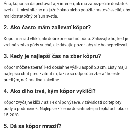
Áno, kôpor sa dá pestovať aj v interiéri, ak mu zabezpečíte dostatok
svetla. Umiestnite ho na južné okno alebo použite rastové svetlá, aby
mal dostatočný prísun svetla.
2. Ako často mám zalievať kôpor?
Kôpor má rád vlhkú, ale dobre priepustnú pôdu. Zalievajte ho, keď je
vrchná vrstva pôdy suchá, ale dávajte pozor, aby ste ho neprelievali.
3. Kedy je najlepší čas na zber kôpru?
Kôpor môžete zberať, keď dosiahne výšku aspoň 20 cm. Listy majú
najlepšiu chuť pred kvitnutím, takže sa odporúča zberať ho ešte
predtým, než rastlina zakvitne.
4. Ako dlho trvá, kým kôpor vyklíči?
Kôpor zvyčajne klíči 7 až 14 dní po výseve, v závislosti od teploty
pôdy a podmienok. Najlepšie klíčenie dosiahnete pri teplotách okolo
15-20°C.
5. Dá sa kôpor mraziť?