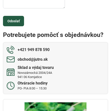
Odoslať
Potrebujete pomôcť s objednávkou?
+421 949 878 590
obchod​@jutro​.sk
Sklad a výdaj tovaru
Novozámocká 2004/24A
941 06 Komjatice
Otváracie hodiny
PO- PIA 8:00 – 15:30