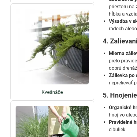
priestoru na
hĺbka a vzdi
Výsadba v s
radoch alebo
4. Zalievan
Mierna zálie
preto pravid
dobrú drenáž
Zálievka po 
neprelievať p
Kvetináče
5. Hnojenie
Organické hn
hnojivo aleb
Pravidelné h
cibuliek.