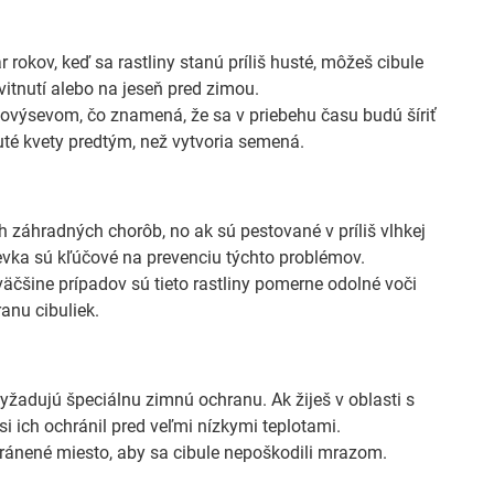
okov, keď sa rastliny stanú príliš husté, môžeš cibule
vitnutí alebo na jeseň pred zimou.
výsevom, čo znamená, že sa v priebehu času budú šíriť
uté kvety predtým, než vytvoria semená.
záhradných chorôb, no ak sú pestované v príliš vlhkej
evka sú kľúčové na prevenciu týchto problémov.
čšine prípadov sú tieto rastliny pomerne odolné voči
anu cibuliek.
žadujú špeciálnu zimnú ochranu. Ak žiješ v oblasti s
 ich ochránil pred veľmi nízkymi teplotami.
hránené miesto, aby sa cibule nepoškodili mrazom.