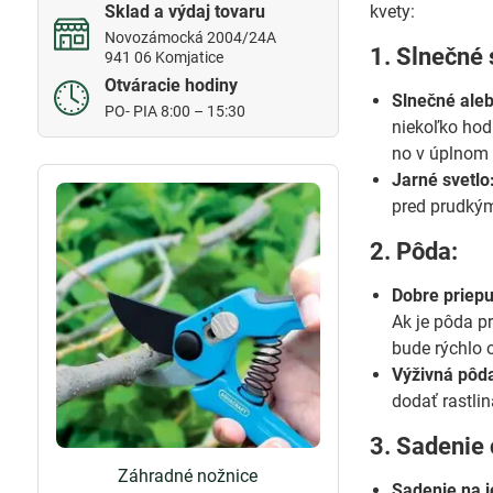
Sklad a výdaj tovaru
kvety:
Novozámocká 2004/24A
1. Slnečné 
941 06 Komjatice
Otváracie hodiny
Slnečné aleb
PO- PIA 8:00 – 15:30
niekoľko hod
no v úplnom 
Jarné svetlo
pred prudký
2. Pôda:
Dobre priep
Ak je pôda p
bude rýchlo 
Výživná pôd
dodať rastlin
3. Sadenie 
Záhradné nožnice
Sadenie na j