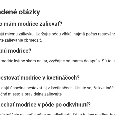
adené otázky
to mám modrice zalievať?
jú miernu zálievku. Udržujte pôdu vlhkú, najmä počas rastového
te zalievanie obmedziť.
itnú modrice?
modríc kvitne skoro na jar, zvyčajne od marca do apríla. Sú to 
estovať modrice v kvetináčoch?
 dajú úspešne pestovať aj v kvetináčoch. Uistite sa, že kvetináč
čné miesto a pravidelne zalievajte.
echať modrice v pôde po odkvitnutí?
ríc môžete nechať v pôde po odkvitnutí. Sú to trváce rastliny, t