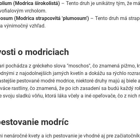
folium (Modrica širokolistá)
– Tento druh je unikátny tým, že má 
vofialovým vrcholom.
osum (Modrica strapcovitá 'plumosum')
– Tento druh má strapc
a výnimočný vzhľad.
osti o modriciach
i pochádza z gréckeho slova "moschos", čo znamená pižmo, kvô
ednými z najodolnejších jarných kvetín a dokážu sa rýchlo rozra
stejšie pestované modré modrice, niektoré druhy majú aj biele a
váce rastliny, čo znamená, že po ich zasadení sa budú každý rok
 svoju sladkú vôňu, ktorá láka včely a iné opeľovače, čo z nich
pestovanie modríc
i nenáročné kvety a ich pestovanie je vhodné aj pre začiatočníko