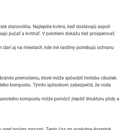
sté stanovištia. Najlepšie kvitnú, keď dostávajú aspoň
jú pučať a kvitnúť. V polotieni dokážu tiež prosperovať,
m darí aj na miestach, kde iné rastliny potrebujú ochranu
ránilo premočeniu, ktoré môže spôsobiť hnilobu cibuliek.
rku alebo kompostu. Týmto spôsobom zabezpečíš, že voda
ganického kompostu môže pomôcť zlepšiť štruktúru pôdy a
ov pred prvými mrazmi. Tento čas im poskytne dostatok