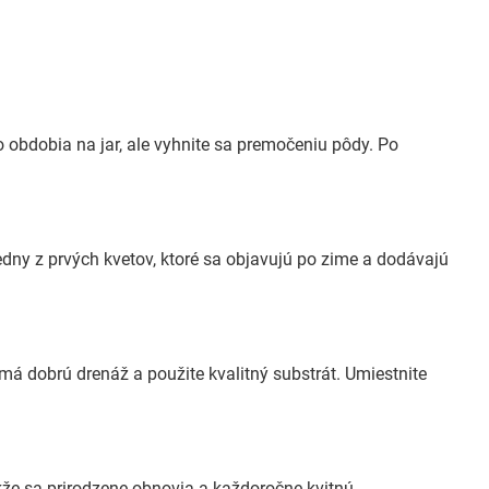
 obdobia na jar, ale vyhnite sa premočeniu pôdy. Po
jedny z prvých kvetov, ktoré sa objavujú po zime a dodávajú
 má dobrú drenáž a použite kvalitný substrát. Umiestnite
akže sa prirodzene obnovia a každoročne kvitnú.