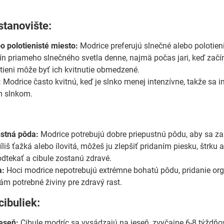
stanovište:
o polotienisté miesto:
Modrice preferujú slnečné alebo polotieni
ín priameho slnečného svetla denne, najmä počas jari, keď začína
tieni môže byť ich kvitnutie obmedzené.
:
Modrice často kvitnú, keď je slnko menej intenzívne, takže sa i
m slnkom.
ustná pôda:
Modrice potrebujú dobre priepustnú pôdu, aby sa zab
ríliš ťažká alebo ílovitá, môžeš ju zlepšiť pridaním piesku, št
odtekať a cibule zostanú zdravé.
a:
Hoci modrice nepotrebujú extrémne bohatú pôdu, pridanie or
ám potrebné živiny pre zdravý rast.
cibuliek:
eseň:
Cibule modríc sa vysádzajú na jeseň, zvyčajne 6-8 týždň