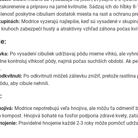
 zakorenenie a prípravu na jarné kvitnutie. Sádzaj ich do hĺbky 
alenosť poskytne cibuliam dostatok miesta na rast a ochranu p
kupinách:
Modrice vyzerajú najlepšie, keď sú vysadené v skupin
 kruhoch zabezpečí hustý a atraktívny vzhľad záhona počas kvit
ie:
vka:
Po vysadení cibuliek udržiavaj pôdu mierne vlhkú, ale vyh
elne kontroluj vlhkosť pôdy, najmä počas suchších období. Ak pes
.
odkvitnutí:
Po odkvitnutí môžeš zálievku znížiť, pretože rastlina
ôdu, aby cibule nehnili.
:
ojivá:
Modrice nepotrebujú veľa hnojiva, ale môžu ťa odmeniť b
o kompost. Hnojivá bohaté na fosfor podporia zdravé kvety, zati
nojenie:
Pravidelné hnojenie každé 2-3 roky môže pomôcť udrža