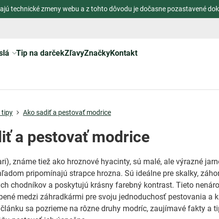
ajú technické zmeny webu a z tohto dôvodu je dočasne pozastavené dok
slá
Tip na darček
Zľavy
Značky
Kontakt
tipy
Ako sadiť a pestovať modrice
iť a pestovať modrice
i), známe tiež ako hroznové hyacinty, sú malé, ale výrazné jarné
hľadom pripomínajú strapce hrozna. Sú ideálne pre skalky, záho
ch chodníkov a poskytujú krásny farebný kontrast. Tieto nenár
úbené medzi záhradkármi pre svoju jednoduchosť pestovania a 
 článku sa pozrieme na rôzne druhy modríc, zaujímavé fakty a ti