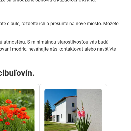
e cibule, rozdeľte ich a presuňte na nové miesto. Môžete
nú atmosféru. S minimálnou starostlivosťou vás budú
vaní modríc, neváhajte nás kontaktovať alebo navštívte
cibuľovín.