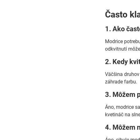
Často kl
1. Ako čas
Modrice potrebu
odkvitnutí môže
2. Kedy kv
Väčšina druhov 
záhrade farbu.
3. Môžem p
Áno, modrice sa
kvetináč na slne
4. Môžem n
Áno, cibule mod