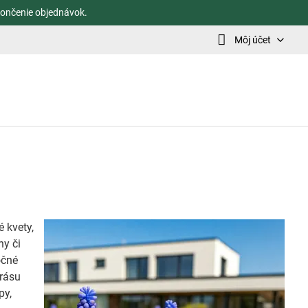
ončenie objednávok.
Môj účet
 kvety,
ny či
očné
krásu
py,