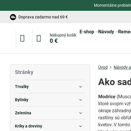
Momentálne prebieh
Doprava zadarmo nad 69 €
E-shop
Návody
Reme
Nákupný košík
0 €
Úvod
Návody a 
Stránky
Ako sad
Trvalky
Modrice
(Muscar
Bylinky
ktoré svojim vz
okraje záhradný
Zelenina
rastliny sú obľ
kvetov. V tomto
Kríky a dreviny