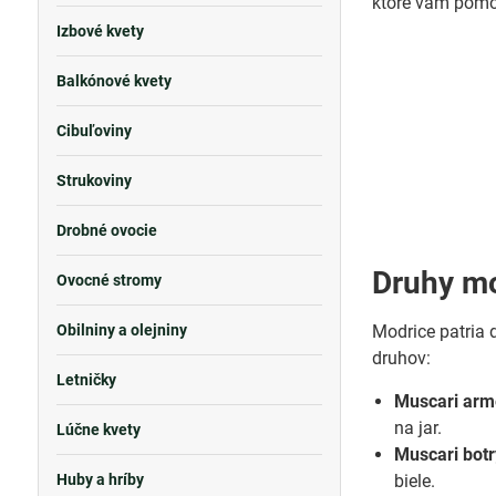
ktoré vám pomô
Izbové kvety
Balkónové kvety
Cibuľoviny
Strukoviny
Drobné ovocie
Druhy m
Ovocné stromy
Obilniny a olejniny
Modrice patria 
druhov:
Letničky
Muscari arm
na jar.
Lúčne kvety
Muscari botr
Huby a hríby
biele.