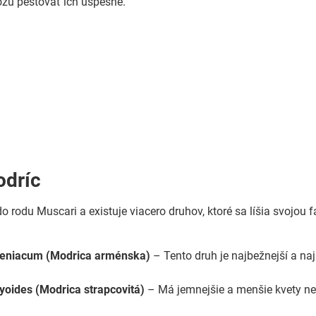
žu pestovať ich úspešne.
odríc
do rodu Muscari a existuje viacero druhov, ktoré sa líšia svojou
eniacum (Modrica arménska)
– Tento druh je najbežnejší a naj
yoides (Modrica strapcovitá)
– Má jemnejšie a menšie kvety než