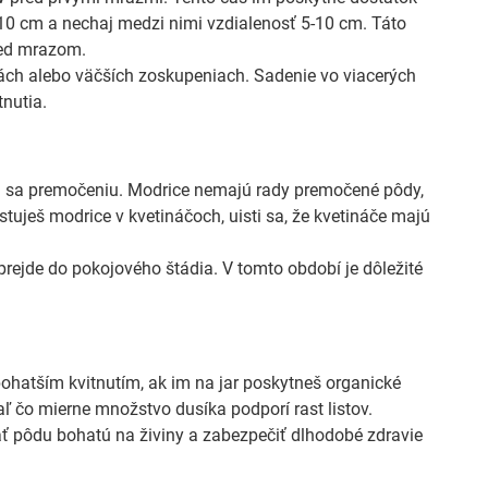
8-10 cm a nechaj medzi nimi vzdialenosť 5-10 cm. Táto
red mrazom.
ách alebo väčších zoskupeniach. Sadenie vo viacerých
nutia.
ni sa premočeniu. Modrice nemajú rady premočené pôdy,
tuješ modrice v kvetináčoch, uisti sa, že kvetináče majú
 prejde do pokojového štádia. V tomto období je dôležité
ohatším kvitnutím, ak im na jar poskytneš organické
aľ čo mierne množstvo dusíka podporí rast listov.
ť pôdu bohatú na živiny a zabezpečiť dlhodobé zdravie