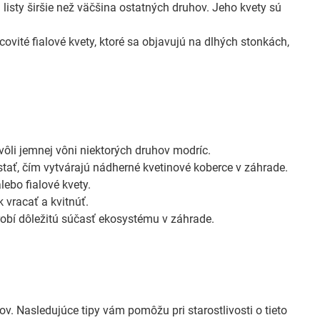
listy širšie než väčšina ostatných druhov. Jeho kvety sú
ovité fialové kvety, ktoré sa objavujú na dlhých stonkách,
li jemnej vôni niektorých druhov modríc.
stať, čím vytvárajú nádherné kvetinové koberce v záhrade.
lebo fialové kvety.
 vracať a kvitnúť.
 robí dôležitú súčasť ekosystému v záhrade.
v. Nasledujúce tipy vám pomôžu pri starostlivosti o tieto