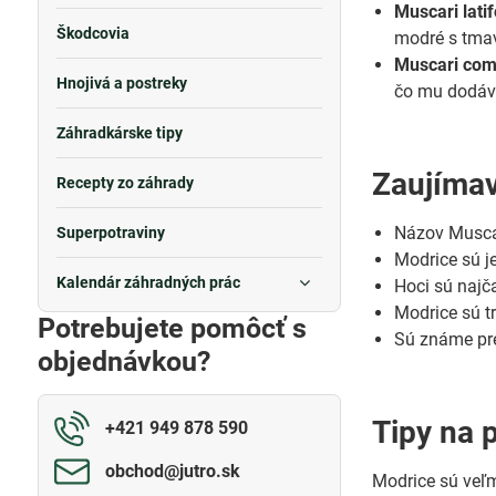
Muscari lati
Škodcovia
modré s tma
Muscari com
Hnojivá a postreky
čo mu dodáv
Záhradkárske tipy
Zaujímav
Recepty zo záhrady
Názov Muscar
Superpotraviny
Modrice sú j
Kalendár záhradných prác
Hoci sú najča
Modrice sú tr
Potrebujete pomôcť s
Sú známe pre
objednávkou?
Tipy na 
+421 949 878 590
obchod​@jutro​.sk
Modrice sú veľm