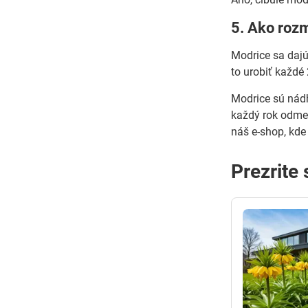
5. Ako roz
Modrice sa dajú
to urobiť každé 
Modrice sú nádh
každý rok odmeň
náš e-shop, kde
Prezrite 