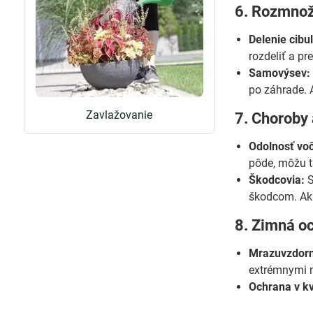
6. Rozmnož
Delenie cibul
rozdeliť a pr
Samovýsev:
po záhrade. 
Zavlažovanie
7. Choroby 
Odolnosť vo
pôde, môžu t
Škodcovia:
S
škodcom. Ak 
8. Zimná o
Mrazuvzdorn
extrémnymi m
Ochrana v k