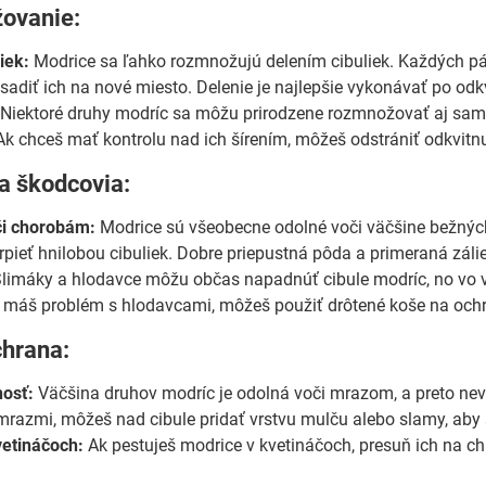
ovanie:
iek:
Modrice sa ľahko rozmnožujú delením cibuliek. Každých pár r
esadiť ich na nové miesto. Delenie je najlepšie vykonávať po odk
Niektoré druhy modríc sa môžu prirodzene rozmnožovať aj samo
Ak chceš mať kontrolu nad ich šírením, môžeš odstrániť odkvitn
a škodcovia:
či chorobám:
Modrice sú všeobecne odolné voči väčšine bežných 
rpieť hnilobou cibuliek. Dobre priepustná pôda a primeraná záli
limáky a hlodavce môžu občas napadnúť cibule modríc, no vo vä
máš problém s hlodavcami, môžeš použiť drôtené koše na ochr
chrana:
osť:
Väčšina druhov modríc je odolná voči mrazom, a preto nevy
razmi, môžeš nad cibule pridať vrstvu mulču alebo slamy, aby si
vetináčoch:
Ak pestuješ modrice v kvetináčoch, presuň ich na c