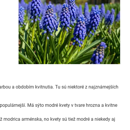
 farbou a obdobím kvitnutia. Tu sú niektoré z najznámejších
populárnejší. Má sýto modré kvety v tvare hrozna a kvitne
 modrica arménska, no kvety sú tiež modré a niekedy aj