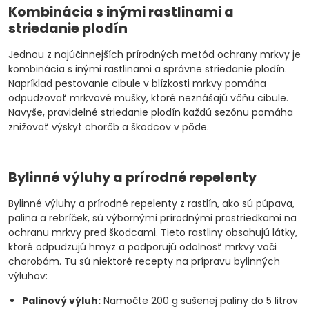
Kombinácia s inými rastlinami a
striedanie plodín
Jednou z najúčinnejších prírodných metód ochrany mrkvy je
kombinácia s inými rastlinami a správne striedanie plodín.
Napríklad pestovanie cibule v blízkosti mrkvy pomáha
odpudzovať mrkvové mušky, ktoré neznášajú vôňu cibule.
Navyše, pravidelné striedanie plodín každú sezónu pomáha
znižovať výskyt chorôb a škodcov v pôde.
Bylinné výluhy a prírodné repelenty
Bylinné výluhy a prírodné repelenty z rastlín, ako sú púpava,
palina a rebríček, sú výbornými prírodnými prostriedkami na
ochranu mrkvy pred škodcami. Tieto rastliny obsahujú látky,
ktoré odpudzujú hmyz a podporujú odolnosť mrkvy voči
chorobám. Tu sú niektoré recepty na prípravu bylinných
výluhov:
Palinový výluh:
Namočte 200 g sušenej paliny do 5 litrov