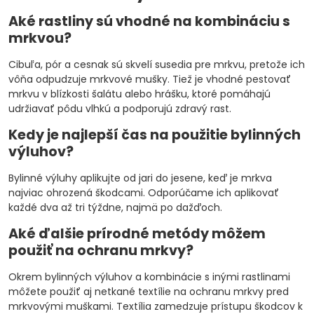
Aké rastliny sú vhodné na kombináciu s
mrkvou?
Cibuľa, pór a cesnak sú skvelí susedia pre mrkvu, pretože ich
vôňa odpudzuje mrkvové mušky. Tiež je vhodné pestovať
mrkvu v blízkosti šalátu alebo hrášku, ktoré pomáhajú
udržiavať pôdu vlhkú a podporujú zdravý rast.
Kedy je najlepší čas na použitie bylinných
výluhov?
Bylinné výluhy aplikujte od jari do jesene, keď je mrkva
najviac ohrozená škodcami. Odporúčame ich aplikovať
každé dva až tri týždne, najmä po dažďoch.
Aké ďalšie prírodné metódy môžem
použiť na ochranu mrkvy?
Okrem bylinných výluhov a kombinácie s inými rastlinami
môžete použiť aj netkané textílie na ochranu mrkvy pred
mrkvovými muškami. Textília zamedzuje prístupu škodcov k