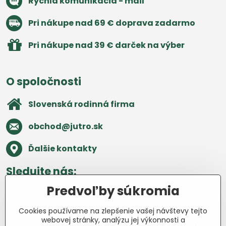
Rýchla komunikácia - mail
Pri nákupe nad 69 € doprava zadarmo
Pri nákupe nad 39 € darček na výber
O spoločnosti
Slovenská rodinná firma
obchod​@jutro​.sk
Ďalšie kontakty
Sledujte nás:
Predvoľby súkromia
Facebook
Pinterest
Instagram
Blog
Cookies používame na zlepšenie vašej návštevy tejto
Všetko o nákupe
webovej stránky, analýzu jej výkonnosti a