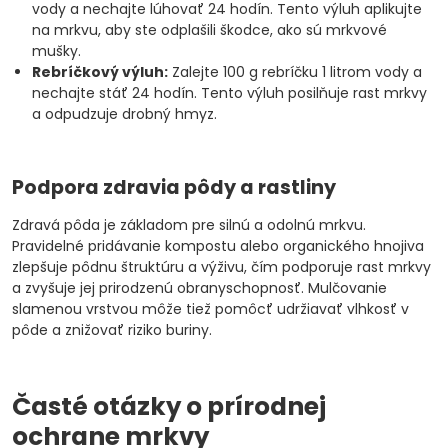
vody a nechajte lúhovať 24 hodín. Tento výluh aplikujte
na mrkvu, aby ste odplašili škodce, ako sú mrkvové
mušky.
Rebríčkový výluh:
Zalejte 100 g rebríčku 1 litrom vody a
nechajte stáť 24 hodín. Tento výluh posilňuje rast mrkvy
a odpudzuje drobný hmyz.
Podpora zdravia pôdy a rastliny
Zdravá pôda je základom pre silnú a odolnú mrkvu.
Pravidelné pridávanie kompostu alebo organického hnojiva
zlepšuje pôdnu štruktúru a výživu, čím podporuje rast mrkvy
a zvyšuje jej prirodzenú obranyschopnosť. Mulčovanie
slamenou vrstvou môže tiež pomôcť udržiavať vlhkosť v
pôde a znižovať riziko buriny.
Časté otázky o prírodnej
ochrane mrkvy