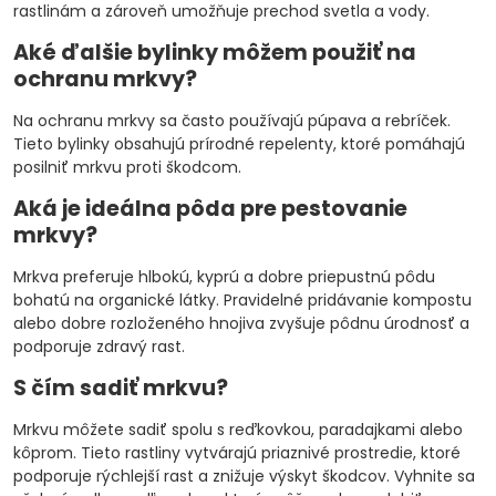
rastlinám a zároveň umožňuje prechod svetla a vody.
Aké ďalšie bylinky môžem použiť na
ochranu mrkvy?
Na ochranu mrkvy sa často používajú púpava a rebríček.
Tieto bylinky obsahujú prírodné repelenty, ktoré pomáhajú
posilniť mrkvu proti škodcom.
Aká je ideálna pôda pre pestovanie
mrkvy?
Mrkva preferuje hlbokú, kyprú a dobre priepustnú pôdu
bohatú na organické látky. Pravidelné pridávanie kompostu
alebo dobre rozloženého hnojiva zvyšuje pôdnu úrodnosť a
podporuje zdravý rast.
S čím sadiť mrkvu?
Mrkvu môžete sadiť spolu s reďkovkou, paradajkami alebo
kôprom. Tieto rastliny vytvárajú priaznivé prostredie, ktoré
podporuje rýchlejší rast a znižuje výskyt škodcov. Vyhnite sa