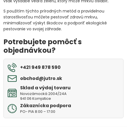
však výsadbe vedľa zeleru, ktorý môže mrkvu oslabiť.
S použitím týchto prírodných metód a pravidelnou
starostlivosťou môžete pestovať zdravú mrkvu,
minimalizovať výskyt škodcov a podporiť ekologické
pestovanie vo svojej záhrade.
Potrebujete pomôcť s
objednávkou?
+421 949 878 590
obchod​@jutro​.sk
Sklad a výdaj tovaru
Novozámocká 2004/24A
941 06 Komjatice
Zákaznícka podpora
PO- PIA 8:00 – 17:00