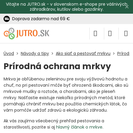
Vitajte na JUTRO.sk - v slovenskom e-shope pre vášnivých
✕
záhradkárov, kutilov alebo gazdinky.
Doprava zadarmo nad 69 €
Úvod
Návody a tipy
Ako siať a pestovať mrkvu
Prírodn
Prírodná ochrana mrkvy
Mrkva je obľúbenou zeleninou pre svoju výživovú hodnotu a
chuť, no pri pestovaní môže byť ohrozená škodcami, ako sú
mrkvové mušky a roztoče, a chorobami, ako je pleseň
mrkvy. Našťastie existuje niekoľko prírodných metód, ktoré
pomáhajú chrániť mrkvu bez použitia chemických látok, čo
vám pomôže udržať zdravú a ekologickú záhradu.
Ak vás zaujíma všeobecný prehľad pestovania a
starostlivosti, pozrite si aj
hlavný článok o mrkve
.