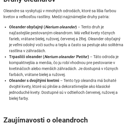
Oleandre sa vyskytujú v mnohých odrodách, ktoré sa líšia farbou
kvetov a veľkosťou rastliny. Medzi najznámejšie druhy patria:
Oleander obyčajný (
Nerium oleander
)
– Tento druh je
najčastejšie pestovaným oleandrom. Má veľké kvety rôznych
farieb, vrátane bielej, ružovej, červenej a žltej. Oleander obyčajný
je veľmi odolný voči suchu a teplu a často sa pestuje ako solitérna
rastlina v záhradách.
Trpasličí oleander (
Nerium oleander 'Petite'
)
– Táto odroda je
kompaktnejšia a menšia, čo ju robí vhodnou pre pestovanie v
kvetináčoch alebo menších záhradách. Je dostupná v rôznych
farbách, vrátane bielej a ružovej.
Oleander s dvojitými kvetmi
– Tento typ oleandra má bohaté
dvojité kvety, ktoré sú plnšie a dekoratívnejšie ako klasické
jednoduché kvety. Dostupné sú v odtieňoch červenej, ružovej a
bielej farby.
Zaujímavosti o oleandroch