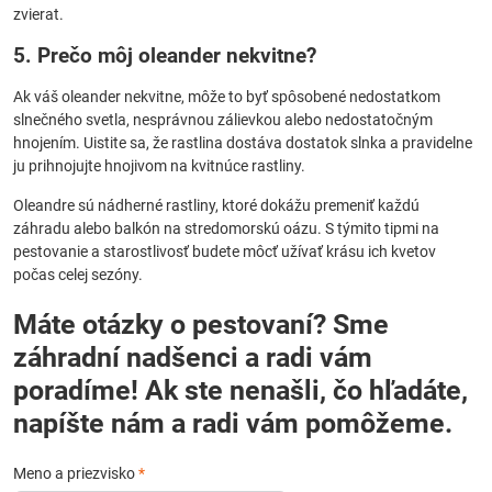
zvierat.
5. Prečo môj oleander nekvitne?
Ak váš oleander nekvitne, môže to byť spôsobené nedostatkom
slnečného svetla, nesprávnou zálievkou alebo nedostatočným
hnojením. Uistite sa, že rastlina dostáva dostatok slnka a pravidelne
ju prihnojujte hnojivom na kvitnúce rastliny.
Oleandre sú nádherné rastliny, ktoré dokážu premeniť každú
záhradu alebo balkón na stredomorskú oázu. S týmito tipmi na
pestovanie a starostlivosť budete môcť užívať krásu ich kvetov
počas celej sezóny.
Máte otázky o pestovaní? Sme
záhradní nadšenci a radi vám
poradíme! Ak ste nenašli, čo hľadáte,
napíšte nám a radi vám pomôžeme.
Meno a priezvisko
*