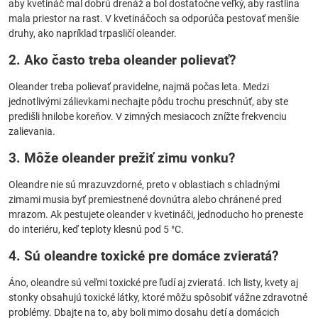
aby kvetináč mal dobrú drenáž a bol dostatočne veľký, aby rastlina
mala priestor na rast. V kvetináčoch sa odporúča pestovať menšie
druhy, ako napríklad trpasličí oleander.
2. Ako často treba oleander polievať?
Oleander treba polievať pravidelne, najmä počas leta. Medzi
jednotlivými zálievkami nechajte pôdu trochu preschnúť, aby ste
predišli hnilobe koreňov. V zimných mesiacoch znížte frekvenciu
zalievania.
3. Môže oleander prežiť zimu vonku?
Oleandre nie sú mrazuvzdorné, preto v oblastiach s chladnými
zimami musia byť premiestnené dovnútra alebo chránené pred
mrazom. Ak pestujete oleander v kvetináči, jednoducho ho preneste
do interiéru, keď teploty klesnú pod 5 °C.
4. Sú oleandre toxické pre domáce zvieratá?
Áno, oleandre sú veľmi toxické pre ľudí aj zvieratá. Ich listy, kvety aj
stonky obsahujú toxické látky, ktoré môžu spôsobiť vážne zdravotné
problémy. Dbajte na to, aby boli mimo dosahu detí a domácich