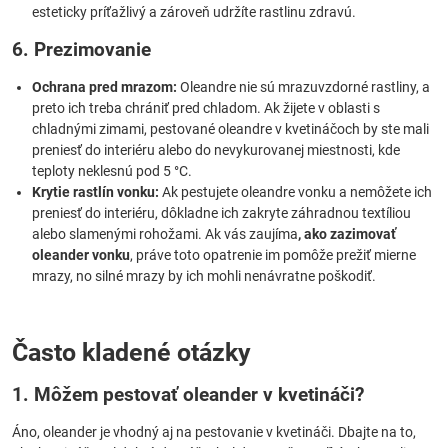
esteticky príťažlivý a zároveň udržíte rastlinu zdravú.
6. Prezimovanie
Ochrana pred mrazom:
Oleandre nie sú mrazuvzdorné rastliny, a
preto ich treba chrániť pred chladom. Ak žijete v oblasti s
chladnými zimami, pestované oleandre v kvetináčoch by ste mali
preniesť do interiéru alebo do nevykurovanej miestnosti, kde
teploty neklesnú pod 5 °C.
Krytie rastlín vonku:
Ak pestujete oleandre vonku a nemôžete ich
preniesť do interiéru, dôkladne ich zakryte záhradnou textíliou
alebo slamenými rohožami. Ak vás zaujíma
, ako zazimovať
oleander vonku
, práve toto opatrenie im pomôže prežiť mierne
mrazy, no silné mrazy by ich mohli nenávratne poškodiť.
Často kladené otázky
1. Môžem pestovať oleander v kvetináči?
Áno, oleander je vhodný aj na pestovanie v kvetináči. Dbajte na to,