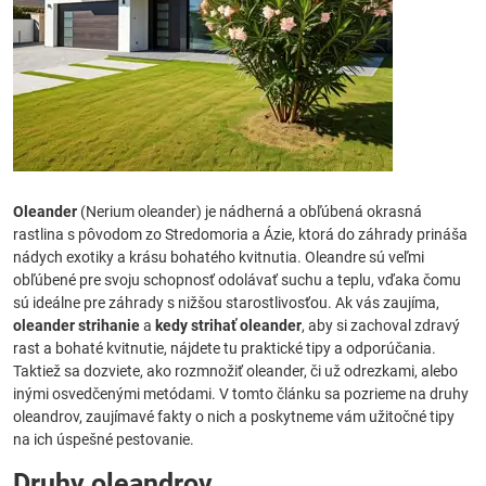
Oleander
(Nerium oleander) je nádherná a obľúbená okrasná
rastlina s pôvodom zo Stredomoria a Ázie, ktorá do záhrady prináša
nádych exotiky a krásu bohatého kvitnutia. Oleandre sú veľmi
obľúbené pre svoju schopnosť odolávať suchu a teplu, vďaka čomu
sú ideálne pre záhrady s nižšou starostlivosťou. Ak vás zaujíma,
oleander strihanie
a
kedy strihať oleander
, aby si zachoval zdravý
rast a bohaté kvitnutie, nájdete tu praktické tipy a odporúčania.
Taktiež sa dozviete, ako rozmnožiť oleander, či už odrezkami, alebo
inými osvedčenými metódami. V tomto článku sa pozrieme na druhy
oleandrov, zaujímavé fakty o nich a poskytneme vám užitočné tipy
na ich úspešné pestovanie.
Druhy oleandrov