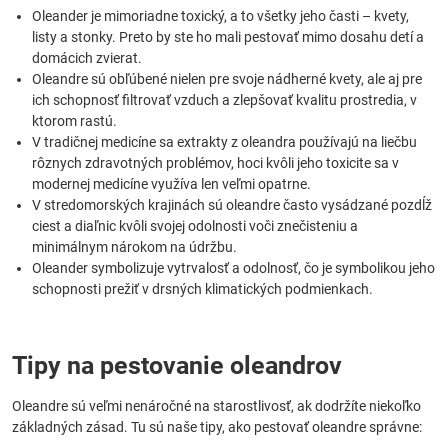
Oleander je mimoriadne toxický, a to všetky jeho časti – kvety,
listy a stonky. Preto by ste ho mali pestovať mimo dosahu detí a
domácich zvierat.
Oleandre sú obľúbené nielen pre svoje nádherné kvety, ale aj pre
ich schopnosť filtrovať vzduch a zlepšovať kvalitu prostredia, v
ktorom rastú.
V tradičnej medicíne sa extrakty z oleandra používajú na liečbu
rôznych zdravotných problémov, hoci kvôli jeho toxicite sa v
modernej medicíne využíva len veľmi opatrne.
V stredomorských krajinách sú oleandre často vysádzané pozdĺž
ciest a diaľnic kvôli svojej odolnosti voči znečisteniu a
minimálnym nárokom na údržbu.
Oleander symbolizuje vytrvalosť a odolnosť, čo je symbolikou jeho
schopnosti prežiť v drsných klimatických podmienkach.
Tipy na pestovanie oleandrov
Oleandre sú veľmi nenáročné na starostlivosť, ak dodržíte niekoľko
základných zásad. Tu sú naše tipy, ako pestovať oleandre správne: