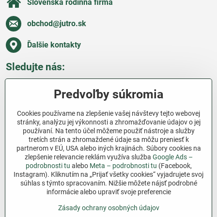
Slovenská rodinná firma
obchod​@jutro​.sk
Ďalšie kontakty
Sledujte nás:
Facebook
Pinterest
Instagram
Blog
Predvoľby súkromia
Všetko o nákupe
Cookies používame na zlepšenie vašej návštevy tejto webovej
stránky, analýzu jej výkonnosti a zhromažďovanie údajov o jej
používaní. Na tento účel môžeme použiť nástroje a služby
Ďakujeme za podporu
tretích strán a zhromaždené údaje sa môžu preniesť k
partnerom v EÚ, USA alebo iných krajinách. Súbory cookies na
Sme slovenský e-shop bez dotácií​. Fungujeme len
zlepšenie relevancie reklám využíva služba
Google Ads –
vďaka vám – ľuďom, ktorí veria v poctivú prácu a
podrobnosti tu
alebo
Meta – podrobnosti tu
(Facebook,
lásku k pôde​. Každý nákup na Jutro​.sk nám pomáha
Instagram). Kliknutím na „Prijať všetky cookies“ vyjadrujete svoj
súhlas s týmto spracovaním. Nižšie môžete nájsť podrobné
pokračovať v tom, čo má zmysel – pomáhať
informácie alebo upraviť svoje preferencie
záhradkárom zadarmo a srdcom​.
Zásady ochrany osobných údajov