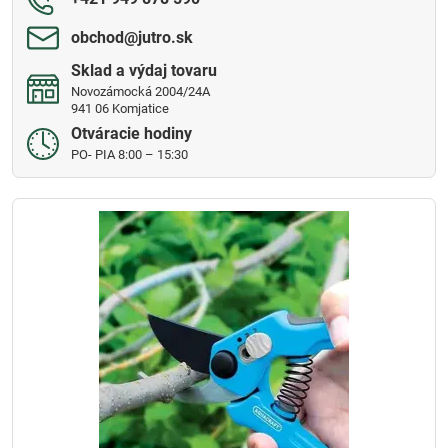
obchod​@jutro​.sk
Sklad a výdaj tovaru
Novozámocká 2004/24A
941 06 Komjatice
Otváracie hodiny
PO- PIA 8:00 – 15:30