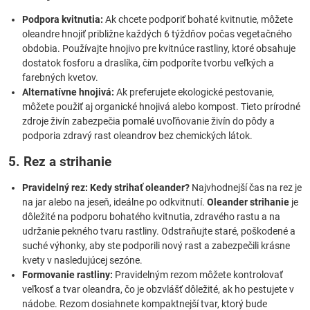
Podpora kvitnutia:
Ak chcete podporiť bohaté kvitnutie, môžete
oleandre hnojiť približne každých 6 týždňov počas vegetačného
obdobia. Používajte hnojivo pre kvitnúce rastliny, ktoré obsahuje
dostatok fosforu a draslíka, čím podporíte tvorbu veľkých a
farebných kvetov.
Alternatívne hnojivá:
Ak preferujete ekologické pestovanie,
môžete použiť aj organické hnojivá alebo kompost. Tieto prírodné
zdroje živín zabezpečia pomalé uvoľňovanie živín do pôdy a
podporia zdravý rast oleandrov bez chemických látok.
5. Rez a strihanie
Pravidelný rez:
Kedy strihať oleander?
Najvhodnejší čas na rez je
na jar alebo na jeseň, ideálne po odkvitnutí.
Oleander strihanie
je
dôležité na podporu bohatého kvitnutia, zdravého rastu a na
udržanie pekného tvaru rastliny. Odstraňujte staré, poškodené a
suché výhonky, aby ste podporili nový rast a zabezpečili krásne
kvety v nasledujúcej sezóne.
Formovanie rastliny:
Pravidelným rezom môžete kontrolovať
veľkosť a tvar oleandra, čo je obzvlášť dôležité, ak ho pestujete v
nádobe. Rezom dosiahnete kompaktnejší tvar, ktorý bude