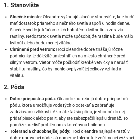
1. Stanovište
Slnečné miesto:
Oleandre vyžadujú slnečné stanovište, kde budú
mať dostatok priameho slnečného svetla aspoň 6 hodín denne.
Slnečné svetlo je kľúčom k ich bohatému kvitnutiu a zdraviu
rastliny. Nedostatok svetla môže spôsobiť, že rastlina bude málo
kvitnúť alebo bude menej vitálna.
Chránené pred vetrom:
Hoci oleandre dobre znášajú rôzne
podmienky, je dôležité umiestniť ich na miesto chránené pred
silným vetrom. Vietor môže poškodiť krehké vetvičky a narušiť
stabilitu rastliny, čo by mohlo ovplyvniť jej celkový vzhľad a
vitalitu.
2. Pôda
Dobre priepustná pôda:
Oleandre potrebujú dobre priepustnú
pôdu, ktorá umožňuje vode rýchlo odtekať a zabraňuje
zadržiavaniu vlhkosti. Ak máte ťažšiu pôdu, je vhodné do nej
pridať piesok alebo perlit, aby ste zabezpečili lepšiu drenáž. To
pomôže predísť problémom s koreňovou hnilobou.
Tolerancia chudobnejšej pôdy:
Hoci oleandre najlepšie rastú v
dobre upravenej pôde, sú pomerne tolerantné voči menej výživnej