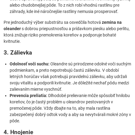
alebo chudobnejšej pôde. To z nich robí vhodnú rastlinu pre
záhrady, kde iné náročnejšie rastliny nemusia prosperovať.
Pre jednoduchý výber substrátu sa osvedčila hotová
zemina na
oleander
s dobrou priepustnosťou a prídavkom piesku alebo perlitu,
ktorá znižuje riziko premokrenia koreňov a podporuje bohaté
kvitnutie.
3. Zálievka
Odolnosť voči suchu:
Oleandre sú prirodzene odolné voči suchým
podmienkam, a preto nepotrebujú častú zálievku. V období
letných horúčav však potrebujú pravidelnú zálievku, aby udržali
svoju vitalitu a podporili kvitnutie. Je dôležité nechať pôdu medzi
zalievaním mierne vyschnúť.
Prevencia preliatia:
Dlhodobé prelievanie môže spôsobiť hnilobu
koreňov, čo je častý problém u oleandrov pestovaných v
premočenej pôde. Vždy dbajte na to, aby mala rastlina
zabezpečený dobrý odtok vody a aby sa nevytvárali mokré zóny v
pôde.
4. Hnojenie