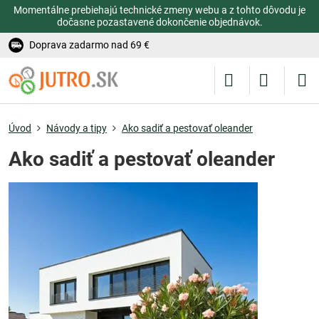
Momentálne prebiehajú technické zmeny webu a z tohto dôvodu je
dočasne pozastavené dokončenie objednávok.
Doprava zadarmo nad 69 €
Úvod
Návody a tipy
Ako sadiť a pestovať oleander
Ako sadiť a pestovať oleander