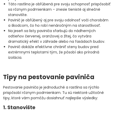
Táto rastlina je obľúbená pre svoju schopnosť prispôsobiť
sa rôznym podmienkam – znesie tienisté aj slnečné
stanovište.
Pavinič je obľúbený aj pre svoju odolnosť voči chorobám
a škodcom, čo ho robí nenáročným na starostlivosť.
Na jeseň sa listy paviniča sfarbujú do nádherných
odtieňov červenej, oranžovej a žltej, čo vytvára
dramatický efekt v záhrade alebo na fasádach budov.
Pavinič dokáže efektívne chrániť steny budov pred
extrémnymi teplotami tým, že pôsobí ako prírodná
izolácia.
Tipy na pestovanie paviniča
Pestovanie paviniča je jednoduché a rastlina sa rýchlo
prispôsobí rôznym podmienkam. Tu sú niektoré užitočné
tipy, ktoré vám pomôžu dosiahnuť najlepšie výsledky:
1. Stanovište