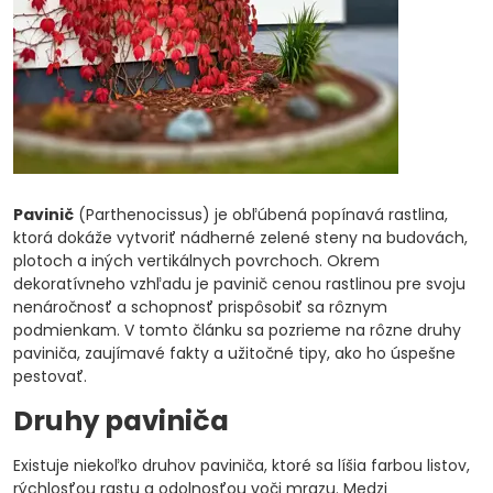
Pavinič
(Parthenocissus) je obľúbená popínavá rastlina,
ktorá dokáže vytvoriť nádherné zelené steny na budovách,
plotoch a iných vertikálnych povrchoch. Okrem
dekoratívneho vzhľadu je pavinič cenou rastlinou pre svoju
nenáročnosť a schopnosť prispôsobiť sa rôznym
podmienkam. V tomto článku sa pozrieme na rôzne druhy
paviniča, zaujímavé fakty a užitočné tipy, ako ho úspešne
pestovať.
Druhy paviniča
Existuje niekoľko druhov paviniča, ktoré sa líšia farbou listov,
rýchlosťou rastu a odolnosťou voči mrazu. Medzi