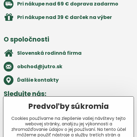
Pri nákupe nad 69 € doprava zadarmo
Pri nákupe nad 39 € darček na výber
O spoločnosti
Slovenská rodinná firma
obchod​@jutro​.sk
Ďalšie kontakty
Sledujte nás:
Predvoľby súkromia
Facebook
Pinterest
Instagram
Blog
Cookies používame na zlepšenie vašej návštevy tejto
Všetko o nákupe
webovej stránky, analýzu jej výkonnosti a
zhromažďovanie údajov o jej používaní. Na tento účel
môžeme použiť nástroje a služby tretích strán a