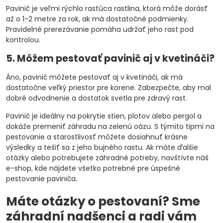
Pavinič je veľmi rýchlo rastúca rastlina, ktorá môže dorásť
až o 1-2 metre za rok, ak má dostatočné podmienky.
Pravidelné prerezávanie pomáha udržať jeho rast pod
kontrolou.
5. Môžem pestovať pavinič aj v kvetináči?
Áno, pavinič môžete pestovať aj v kvetináči, ak má
dostatočne veľký priestor pre korene. Zabezpečte, aby mal
dobré odvodnenie a dostatok svetla pre zdravý rast.
Pavinič je ideálny na pokrytie stien, plotov alebo pergol a
dokáže premeniť záhradu na zelenú oázu. S týmito tipmi na
pestovanie a starostlivosť môžete dosiahnuť krásne
výsledky a tešiť sa z jeho bujného rastu. Ak máte ďalšie
otázky alebo potrebujete záhradné potreby, navštívte náš
e-shop, kde nájdete všetko potrebné pre úspešné
pestovanie paviniča.
Máte otázky o pestovaní? Sme
záhradní nadšenci a radi vám