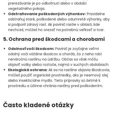
prerezávanie je po odkvitnutí alebo v období
vegetačného pokoja.
Odstraňovanie poškodených výhonkov:
Pravidelne
odstraňuj staré, poškodené alebo odumreté výhonky, aby
si podporil zdravý rast. Ak pavinič rastie v oblasti, kde
nechceš, môžeš ho orezať na potrebnú veľkosť a tvar.
5. Ochrana pred škodcami a chorobami
Odolnosť voči škodcom:
Pavinič je zvyčajne veľmi
odolný voči väčšine škodcov a chorôb, čo z neho robí
nenáročnú rastlinu na údržbu. Občas sa však môžu
objaviť vošky alebo roztoče, najmä v suchých obdobiach.
Ekologická ochrana:
Ak sa na rastline objavia škodcovia,
môžeš použiť organické prostriedky, ako je neemový olej
alebo insekticídne mydlo. Tieto prípravky sú šetrné k
prostrediu a účinne chránia rastliny pred poškodením.
Často kladené otázky