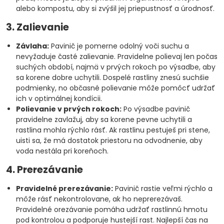
alebo kompostu, aby si zvýšil jej priepustnosť a úrodnosť.
3. Zalievanie
Závlaha:
Pavinič je pomerne odolný voči suchu a
nevyžaduje časté zalievanie. Pravidelne polievaj len počas
suchých období, najmä v prvých rokoch po výsadbe, aby
sa korene dobre uchytili. Dospelé rastliny znesú suchšie
podmienky, no občasné polievanie môže pomôcť udržať
ich v optimálnej kondícii.
Polievanie v prvých rokoch:
Po výsadbe pavinič
pravidelne zavlažuj, aby sa korene pevne uchytili a
rastlina mohla rýchlo rásť. Ak rastlinu pestuješ pri stene,
uisti sa, že má dostatok priestoru na odvodnenie, aby
voda nestála pri koreňoch.
4. Prerezávanie
Pravidelné prerezávanie:
Pavinič rastie veľmi rýchlo a
môže rásť nekontrolovane, ak ho neprerezávaš.
Pravidelné orezávanie pomáha udržať rastlinnú hmotu
pod kontrolou a podporuje hustejší rast. Najlepší čas na