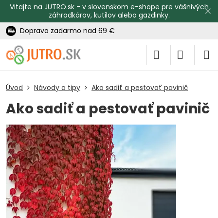
Vitajte na JUTRO.sk - v slovenskom e-shope pre vášnivých
✕
záhradkárov, kutilov alebo gazdinky.
Doprava zadarmo nad 69 €
Úvod
Návody a tipy
Ako sadiť a pestovať pavinič
Ako sadiť a pestovať pavinič