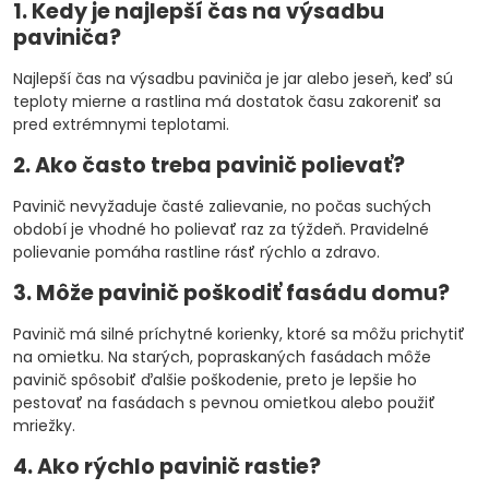
1. Kedy je najlepší čas na výsadbu
paviniča?
Najlepší čas na výsadbu paviniča je jar alebo jeseň, keď sú
teploty mierne a rastlina má dostatok času zakoreniť sa
pred extrémnymi teplotami.
2. Ako často treba pavinič polievať?
Pavinič nevyžaduje časté zalievanie, no počas suchých
období je vhodné ho polievať raz za týždeň. Pravidelné
polievanie pomáha rastline rásť rýchlo a zdravo.
3. Môže pavinič poškodiť fasádu domu?
Pavinič má silné príchytné korienky, ktoré sa môžu prichytiť
na omietku. Na starých, popraskaných fasádach môže
pavinič spôsobiť ďalšie poškodenie, preto je lepšie ho
pestovať na fasádach s pevnou omietkou alebo použiť
mriežky.
4. Ako rýchlo pavinič rastie?