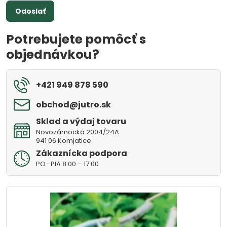
Odoslať
Potrebujete pomôcť s
objednávkou?
+421 949 878 590
obchod​@jutro​.sk
Sklad a výdaj tovaru
Novozámocká 2004/24A
941 06 Komjatice
Zákaznícka podpora
PO- PIA 8:00 – 17:00