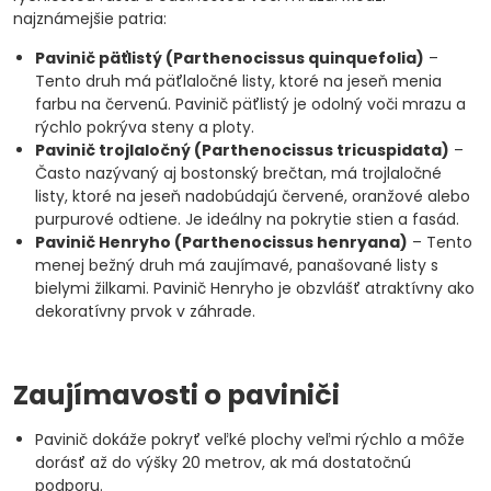
najznámejšie patria:
Pavinič päťlistý (Parthenocissus quinquefolia)
–
Tento druh má päťlaločné listy, ktoré na jeseň menia
farbu na červenú. Pavinič päťlistý je odolný voči mrazu a
rýchlo pokrýva steny a ploty.
Pavinič trojlaločný (Parthenocissus tricuspidata)
–
Často nazývaný aj bostonský brečtan, má trojlaločné
listy, ktoré na jeseň nadobúdajú červené, oranžové alebo
purpurové odtiene. Je ideálny na pokrytie stien a fasád.
Pavinič Henryho (Parthenocissus henryana)
– Tento
menej bežný druh má zaujímavé, panašované listy s
bielymi žilkami. Pavinič Henryho je obzvlášť atraktívny ako
dekoratívny prvok v záhrade.
Zaujímavosti o paviniči
Pavinič dokáže pokryť veľké plochy veľmi rýchlo a môže
dorásť až do výšky 20 metrov, ak má dostatočnú
podporu.