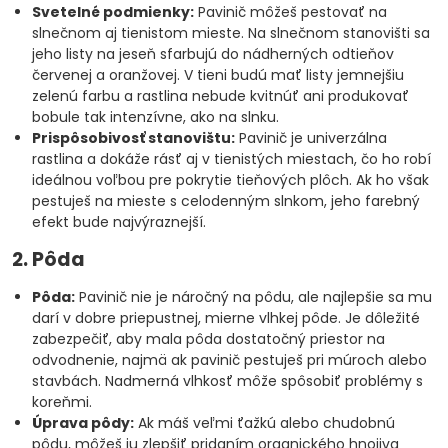
Svetelné podmienky:
Pavinič môžeš pestovať na
slnečnom aj tienistom mieste. Na slnečnom stanovišti sa
jeho listy na jeseň sfarbujú do nádherných odtieňov
červenej a oranžovej. V tieni budú mať listy jemnejšiu
zelenú farbu a rastlina nebude kvitnúť ani produkovať
bobule tak intenzívne, ako na slnku.
Prispôsobivosť stanovištu:
Pavinič je univerzálna
rastlina a dokáže rásť aj v tienistých miestach, čo ho robí
ideálnou voľbou pre pokrytie tieňových plôch. Ak ho však
pestuješ na mieste s celodenným slnkom, jeho farebný
efekt bude najvýraznejší.
2. Pôda
Pôda:
Pavinič nie je náročný na pôdu, ale najlepšie sa mu
darí v dobre priepustnej, mierne vlhkej pôde. Je dôležité
zabezpečiť, aby mala pôda dostatočný priestor na
odvodnenie, najmä ak pavinič pestuješ pri múroch alebo
stavbách. Nadmerná vlhkosť môže spôsobiť problémy s
koreňmi.
Úprava pôdy:
Ak máš veľmi ťažkú alebo chudobnú
pôdu, môžeš ju zlepšiť pridaním organického hnojiva