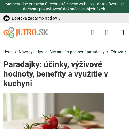
Momentálne prebiehajú technické zmeny webu a z tohto dôvodu je
dočasne pozastavené dokončenie objednávok.
Doprava zadarmo nad 69 €
Úvod
Návody a tipy
Ako sadiť a pestovať paradajky
Zdravotné
Paradajky: účinky, výživové
hodnoty, benefity a využitie v
kuchyni