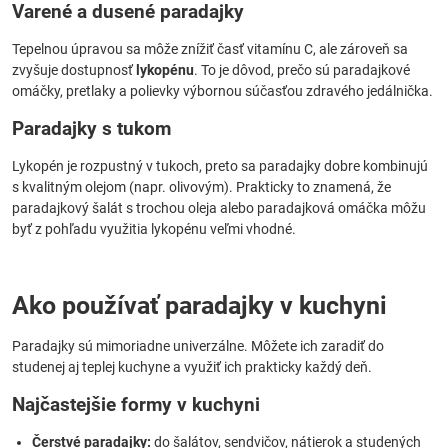
Varené a dusené paradajky
Tepelnou úpravou sa môže znížiť časť vitamínu C, ale zároveň sa
zvyšuje dostupnosť
lykopénu
. To je dôvod, prečo sú paradajkové
omáčky, pretlaky a polievky výbornou súčasťou zdravého jedálnička.
Paradajky s tukom
Lykopén je rozpustný v tukoch, preto sa paradajky dobre kombinujú
s kvalitným olejom (napr. olivovým). Prakticky to znamená, že
paradajkový šalát s trochou oleja alebo paradajková omáčka môžu
byť z pohľadu využitia lykopénu veľmi vhodné.
Ako používať paradajky v kuchyni
Paradajky sú mimoriadne univerzálne. Môžete ich zaradiť do
studenej aj teplej kuchyne a využiť ich prakticky každý deň.
Najčastejšie formy v kuchyni
Čerstvé paradajky:
do šalátov, sendvičov, nátierok a studených