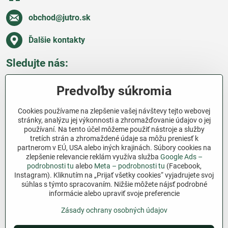
obchod​@jutro​.sk
Ďalšie kontakty
Sledujte nás:
Facebook
Pinterest
Instagram
Blog
Predvoľby súkromia
Všetko o nákupe
Cookies používame na zlepšenie vašej návštevy tejto webovej
stránky, analýzu jej výkonnosti a zhromažďovanie údajov o jej
používaní. Na tento účel môžeme použiť nástroje a služby
Ďakujeme za podporu
tretích strán a zhromaždené údaje sa môžu preniesť k
partnerom v EÚ, USA alebo iných krajinách. Súbory cookies na
Sme slovenský e-shop bez dotácií​. Fungujeme len
zlepšenie relevancie reklám využíva služba
Google Ads –
vďaka vám – ľuďom, ktorí veria v poctivú prácu a
podrobnosti tu
alebo
Meta – podrobnosti tu
(Facebook,
Instagram). Kliknutím na „Prijať všetky cookies“ vyjadrujete svoj
lásku k pôde​. Každý nákup na Jutro​.sk nám pomáha
súhlas s týmto spracovaním. Nižšie môžete nájsť podrobné
pokračovať v tom, čo má zmysel – pomáhať
informácie alebo upraviť svoje preferencie
záhradkárom zadarmo a srdcom​.
Zásady ochrany osobných údajov
©
2026
Copyright