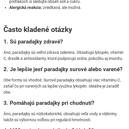
pretlakoch si sledujte obsah soli a cukru.
Alergická reakcia:
zriedkavá, ale možná.
Často kladené otázky
1. Sú paradajky zdravé?
Áno, paradajky sú veľmi zdravá zelenina. Obsahujú lykopén, vitamín
C, draslík a antioxidanty, ktoré podporujú srdce, pokožku aj imunitu.
2. Je lepšie jesť paradajky surové alebo varené?
Obe formy sú vhodné. Surové paradajky obsahujú viac vitamínu C,
zatiaľ čo pri varených sa lepšie využíva lykopén. Ideálne je zaradiť
obe.
3. Pomáhajú paradajky pri chudnutí?
Áno, paradajky sú nízkokalorické, obsahujú veľa vody a vlákniny,
takže sú výbornou voľbou pri regulácii hmotnosti.