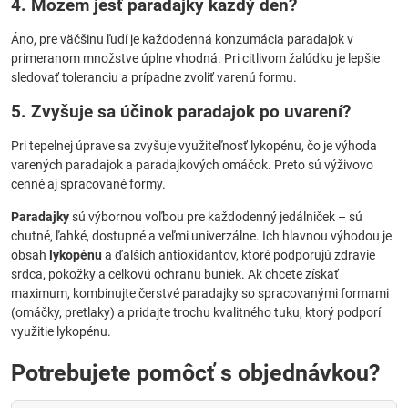
4. Môžem jesť paradajky každý deň?
Áno, pre väčšinu ľudí je každodenná konzumácia paradajok v
primeranom množstve úplne vhodná. Pri citlivom žalúdku je lepšie
sledovať toleranciu a prípadne zvoliť varenú formu.
5. Zvyšuje sa účinok paradajok po uvarení?
Pri tepelnej úprave sa zvyšuje využiteľnosť lykopénu, čo je výhoda
varených paradajok a paradajkových omáčok. Preto sú výživovo
cenné aj spracované formy.
Paradajky
sú výbornou voľbou pre každodenný jedálniček – sú
chutné, ľahké, dostupné a veľmi univerzálne. Ich hlavnou výhodou je
obsah
lykopénu
a ďalších antioxidantov, ktoré podporujú zdravie
srdca, pokožky a celkovú ochranu buniek. Ak chcete získať
maximum, kombinujte čerstvé paradajky so spracovanými formami
(omáčky, pretlaky) a pridajte trochu kvalitného tuku, ktorý podporí
využitie lykopénu.
Potrebujete pomôcť s objednávkou?