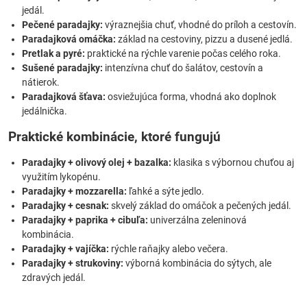
jedál.
Pečené paradajky:
výraznejšia chuť, vhodné do príloh a cestovín.
Paradajková omáčka:
základ na cestoviny, pizzu a dusené jedlá.
Pretlak a pyré:
praktické na rýchle varenie počas celého roka.
Sušené paradajky:
intenzívna chuť do šalátov, cestovín a
nátierok.
Paradajková šťava:
osviežujúca forma, vhodná ako doplnok
jedálnička.
Praktické kombinácie, ktoré fungujú
Paradajky + olivový olej + bazalka:
klasika s výbornou chuťou aj
využitím lykopénu.
Paradajky + mozzarella:
ľahké a sýte jedlo.
Paradajky + cesnak:
skvelý základ do omáčok a pečených jedál.
Paradajky + paprika + cibuľa:
univerzálna zeleninová
kombinácia.
Paradajky + vajíčka:
rýchle raňajky alebo večera.
Paradajky + strukoviny:
výborná kombinácia do sýtych, ale
zdravých jedál.