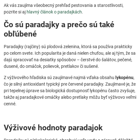
Ak vás zaujíma všeobecný prehľad pestovania a starostlivosti,
pozrite si aj
hlavný článok o paradajkách
.
Čo sú paradajky a prečo sú také
obľúbené
Paradajky (rajčiny) sú plodová zelenina, ktorá sa používa prakticky
po celom svete. Ich popularita je daná nielen chuťou, ale aj tým, že sa
dajú spracovať na desiatky spôsobov – čerstvé do šalátov, pečené,
dusené, do omáčok, polievok, pretlakov či sušené.
Z výživového hľadiska sú zaujímavé najmä vďaka obsahu
lykopénu
,
čo je silný antioxidant typický pre červené paradajky. Zaujímavé je, že
pri tepelnej úprave sa biologická dostupnosť lykopénu často zvyšuje,
takže aj paradajkové omáčky alebo pretlaky môžu byť výživovo veľmi
cenné.
Výživové hodnoty paradajok