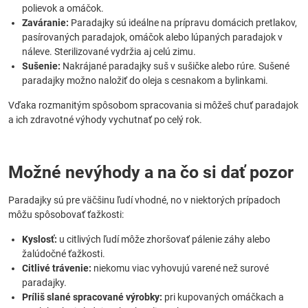
polievok a omáčok.
Zaváranie:
Paradajky sú ideálne na prípravu domácich pretlakov,
pasírovaných paradajok, omáčok alebo lúpaných paradajok v
náleve. Sterilizované vydržia aj celú zimu.
Sušenie:
Nakrájané paradajky suš v sušičke alebo rúre. Sušené
paradajky možno naložiť do oleja s cesnakom a bylinkami.
Vďaka rozmanitým spôsobom spracovania si môžeš chuť paradajok
a ich zdravotné výhody vychutnať po celý rok.
Možné nevýhody a na čo si dať pozor
Paradajky sú pre väčšinu ľudí vhodné, no v niektorých prípadoch
môžu spôsobovať ťažkosti:
Kyslosť:
u citlivých ľudí môže zhoršovať pálenie záhy alebo
žalúdočné ťažkosti.
Citlivé trávenie:
niekomu viac vyhovujú varené než surové
paradajky.
Príliš slané spracované výrobky:
pri kupovaných omáčkach a