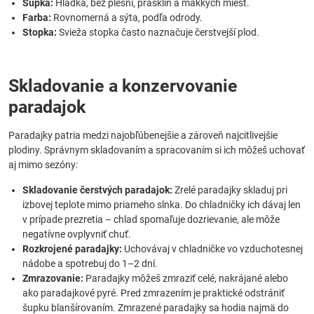
Šupka:
Hladká, bez plesní, prasklín a mäkkých miest.
Farba:
Rovnomerná a sýta, podľa odrody.
Stopka:
Svieža stopka často naznačuje čerstvejší plod.
Skladovanie a konzervovanie
paradajok
Paradajky patria medzi najobľúbenejšie a zároveň najcitlivejšie
plodiny. Správnym skladovaním a spracovaním si ich môžeš uchovať
aj mimo sezóny:
Skladovanie čerstvých paradajok:
Zrelé paradajky skladuj pri
izbovej teplote mimo priameho slnka. Do chladničky ich dávaj len
v prípade prezretia – chlad spomaľuje dozrievanie, ale môže
negatívne ovplyvniť chuť.
Rozkrojené paradajky:
Uchovávaj v chladničke vo vzduchotesnej
nádobe a spotrebuj do 1–2 dní.
Zmrazovanie:
Paradajky môžeš zmraziť celé, nakrájané alebo
ako paradajkové pyré. Pred zmrazením je praktické odstrániť
šupku blanšírovaním. Zmrazené paradajky sa hodia najmä do