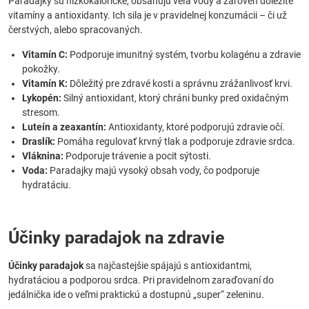
Paradajky sú nízkokalorické, obsahujú veľa vody a zároveň dôležité
vitamíny a antioxidanty. Ich sila je v pravidelnej konzumácii – či už
čerstvých, alebo spracovaných.
Vitamín C:
Podporuje imunitný systém, tvorbu kolagénu a zdravie
pokožky.
Vitamín K:
Dôležitý pre zdravé kosti a správnu zrážanlivosť krvi.
Lykopén:
Silný antioxidant, ktorý chráni bunky pred oxidačným
stresom.
Luteín a zeaxantín:
Antioxidanty, ktoré podporujú zdravie očí.
Draslík:
Pomáha regulovať krvný tlak a podporuje zdravie srdca.
Vláknina:
Podporuje trávenie a pocit sýtosti.
Voda:
Paradajky majú vysoký obsah vody, čo podporuje
hydratáciu.
Účinky paradajok na zdravie
Účinky paradajok
sa najčastejšie spájajú s antioxidantmi,
hydratáciou a podporou srdca. Pri pravidelnom zaraďovaní do
jedálnička ide o veľmi praktickú a dostupnú „super“ zeleninu.