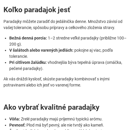
Koľko paradajok jesť
Paradajky môžete zaradiť do jedálnička denne. Množstvo závisí od
vašej tolerancie, spôsobu prípravy a celkového zloženia stravy.
Bežná denná porcia:
1–2 stredne veľké paradajky (približne 100–
200 g).
V šalátoch alebo varených jedlách:
pokojne aj viac, podľa
tolerancie.
Pri citlivom žalúdku:
vhodnejšia býva tepelná úprava (omáčka,
pečené paradajky).
Ak vás dráždi kyslosť, skúste paradajky kombinovať s inými
potravinami alebo ich jesť vo varenej forme.
Ako vybrať kvalitné paradajky
Vôňa:
Zrelé paradajky majú príjemnú typickú arómu.
Pevnosť:
Plod má byť pevný, ale nie tvrdý ako kameň.