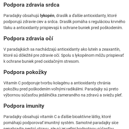
Podpora zdravia srdca
Paradajky obsahujú
lykopén
, draslík a ďalšie antioxidanty, ktoré
podporujú zdravie ciev a srdca. Draslík pomáha s reguláciou krvného
tlaku a antioxidanty prispievajú k ochrane buniek pred poškodením.
Podpora zdravia očí
V paradajkách sa nachádzajú antioxidanty ako luteín a zeaxantín,
ktoré sú dôležité pre zdravie očí. Spolu s lykopénom môžu prispievať
k ochrane buniek pred oxidačným stresom.
Podpora pokožky
Vitamín C podporuje tvorbu kolagénu a antioxidanty chránia
pokožku pred poškodením voľnými radikálmi. Paradajky sú preto
výbornou súčasťou jedálnička zameraného na zdravú a sviežu pleť.
Podpora imunity
Paradajky obsahujú vitamín C a ďalšie bioaktívne látky, ktoré
pomáhajú podporovať imunitný systém. Samotné paradajky síce
nenahradia pestrú stravu, ale sú jej veľmi hodnotnou súčasťou.