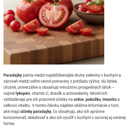
Paradajky
patria medzi najobľúbenejšie druhy zeleniny v kuchyni a
zároveň medzi veľmi cenné potraviny z pohľadu výživy. Sú ľahké,
chutné, univerzálne a obsahujú množstvo prospešných látok –
najmä
lykopén
, vitamín C, draslík a antioxidanty. Mnohí ich
vyhľadávajú pre ich priaznivé účinky na
srdce
,
pokožku
,
imunitu
a
celkovú vitalitu. V tomto článku nájdete obšírne informácie o tom,
aké majú
účinky paradajky
, čo obsahujú, ako ich správne
konzumovať, skladovať a ako ich využiť v kuchyni v surovej aj varenej
forme.