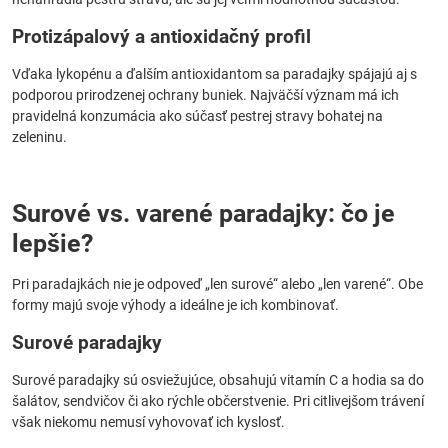
Protizápalový a antioxidačný profil
Vďaka lykopénu a ďalším antioxidantom sa paradajky spájajú aj s
podporou prirodzenej ochrany buniek. Najväčší význam má ich
pravidelná konzumácia ako súčasť pestrej stravy bohatej na
zeleninu.
Surové vs. varené paradajky: čo je
lepšie?
Pri paradajkách nie je odpoveď „len surové“ alebo „len varené“. Obe
formy majú svoje výhody a ideálne je ich kombinovať.
Surové paradajky
Surové paradajky sú osviežujúce, obsahujú vitamín C a hodia sa do
šalátov, sendvičov či ako rýchle občerstvenie. Pri citlivejšom trávení
však niekomu nemusí vyhovovať ich kyslosť.