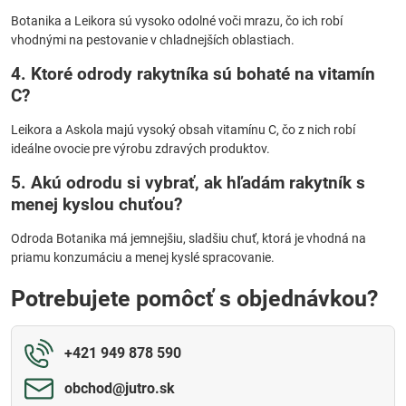
Botanika a Leikora sú vysoko odolné voči mrazu, čo ich robí
vhodnými na pestovanie v chladnejších oblastiach.
4. Ktoré odrody rakytníka sú bohaté na vitamín
C?
Leikora a Askola majú vysoký obsah vitamínu C, čo z nich robí
ideálne ovocie pre výrobu zdravých produktov.
5. Akú odrodu si vybrať, ak hľadám rakytník s
menej kyslou chuťou?
Odroda Botanika má jemnejšiu, sladšiu chuť, ktorá je vhodná na
priamu konzumáciu a menej kyslé spracovanie.
Potrebujete pomôcť s objednávkou?
+421 949 878 590
obchod​@jutro​.sk