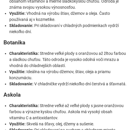
obsahom vitamínov a mierne sladkokyslou chuťou. Odroda je
známa svojou vysokou výnosnosťou.
Využitie:
Vhodná na výrobu štiav, džemov a oleja. Často
používaná aj v kozmetike.
Skladovanie:
Pri skladovaní v chladných podmienkach vydrží
niekoľko dní.
Botanika
Charakteristika:
Stredne veľké plody s oranžovou až žltou farbou
a sladkou chuťou. Táto odroda je vysoko odolná voči mrazu a
vhodná do chladnejších oblastí.
Využitie:
Ideálna na výrobu džemov, štiav, oleja a priamu
konzumáciu.
Skladovanie:
V chladničke vydrží niekoľko dní čerstvá a šťavnatá.
Askola
Charakteristika:
Stredne veľké až veľké plody s jasne oranžovou
farbou a výrazne kyslou chuťou. Askola má vysoký obsah
vitamínu C a antioxidantov.
Využitie:
Skvelá na šťavy, olej, džemy a sušenie.