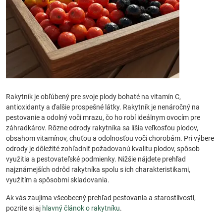
Rakytník je obľúbený pre svoje plody bohaté na vitamín C,
antioxidanty a ďalšie prospešné látky. Rakytník je nenáročný na
pestovanie a odolný voči mrazu, čo ho robí ideálnym ovocím pre
záhradkárov. Rôzne odrody rakytníka sa líšia veľkosťou plodov,
obsahom vitamínov, chuťou a odolnosťou voči chorobám. Pri výbere
odrody je dôležité zohľadniť požadovanú kvalitu plodov, spôsob
využitia a pestovateľské podmienky. Nižšie nájdete prehľad
najznámejších odrôd rakytníka spolu s ich charakteristikami,
využitím a spôsobmi skladovania.
Ak vás zaujíma všeobecný prehľad pestovania a starostlivosti,
pozrite si aj
hlavný článok o rakytníku
.