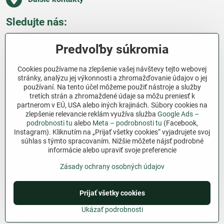
Sledujte nás:
Facebook
Pinterest
Instagram
Blog
Predvoľby súkromia
Všetko o nákupe
Cookies používame na zlepšenie vašej návštevy tejto webovej
stránky, analýzu jej výkonnosti a zhromažďovanie údajov o jej
používaní. Na tento účel môžeme použiť nástroje a služby
Ďakujeme za podporu
tretích strán a zhromaždené údaje sa môžu preniesť k
partnerom v EÚ, USA alebo iných krajinách. Súbory cookies na
Sme slovenský e-shop bez dotácií​. Fungujeme len
zlepšenie relevancie reklám využíva služba
Google Ads –
vďaka vám – ľuďom, ktorí veria v poctivú prácu a
podrobnosti tu
alebo
Meta – podrobnosti tu
(Facebook,
Instagram). Kliknutím na „Prijať všetky cookies“ vyjadrujete svoj
lásku k pôde​. Každý nákup na Jutro​.sk nám pomáha
súhlas s týmto spracovaním. Nižšie môžete nájsť podrobné
pokračovať v tom, čo má zmysel – pomáhať
informácie alebo upraviť svoje preferencie
záhradkárom zadarmo a srdcom​.
Zásady ochrany osobných údajov
©
2026
Copyright
Predvoľby súkromia
Prijať všetky cookies
Zásady ochrany osobných údajov
Podmienky používania
Ukázať podrobnosti
Vytvorené pomocou:
BiznisWeb.sk