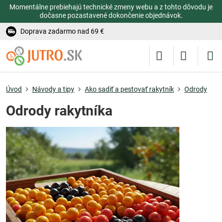
Momentálne prebiehajú technické zmeny webu a z tohto dôvodu je
dočasne pozastavené dokončenie objednávok.
Doprava zadarmo nad 69 €
Úvod
Návody a tipy
Ako sadiť a pestovať rakytník
Odrody
Odrody rakytníka