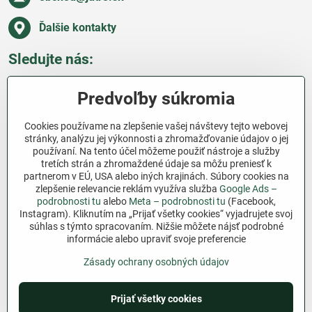
Ďalšie kontakty
Sledujte nás:
Facebook
Pinterest
Instagram
Blog
Predvoľby súkromia
Všetko o nákupe
Cookies používame na zlepšenie vašej návštevy tejto webovej
stránky, analýzu jej výkonnosti a zhromažďovanie údajov o jej
používaní. Na tento účel môžeme použiť nástroje a služby
Ďakujeme za podporu
tretích strán a zhromaždené údaje sa môžu preniesť k
partnerom v EÚ, USA alebo iných krajinách. Súbory cookies na
Sme slovenský e-shop bez dotácií​. Fungujeme len
zlepšenie relevancie reklám využíva služba
Google Ads –
vďaka vám – ľuďom, ktorí veria v poctivú prácu a
podrobnosti tu
alebo
Meta – podrobnosti tu
(Facebook,
lásku k pôde​. Každý nákup na Jutro​.sk nám pomáha
Instagram). Kliknutím na „Prijať všetky cookies“ vyjadrujete svoj
súhlas s týmto spracovaním. Nižšie môžete nájsť podrobné
pokračovať v tom, čo má zmysel – pomáhať
informácie alebo upraviť svoje preferencie
záhradkárom zadarmo a srdcom​.
Zásady ochrany osobných údajov
©
2026
Copyright
Predvoľby súkromia
Zásady ochrany osobných údajov
Prijať všetky cookies