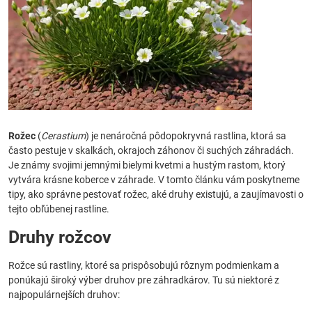
Rožec
(
Cerastium
) je nenáročná pôdopokryvná rastlina, ktorá sa
často pestuje v skalkách, okrajoch záhonov či suchých záhradách.
Je známy svojimi jemnými bielymi kvetmi a hustým rastom, ktorý
vytvára krásne koberce v záhrade. V tomto článku vám poskytneme
tipy, ako správne pestovať rožec, aké druhy existujú, a zaujímavosti o
tejto obľúbenej rastline.
Druhy rožcov
Rožce sú rastliny, ktoré sa prispôsobujú rôznym podmienkam a
ponúkajú široký výber druhov pre záhradkárov. Tu sú niektoré z
najpopulárnejších druhov: