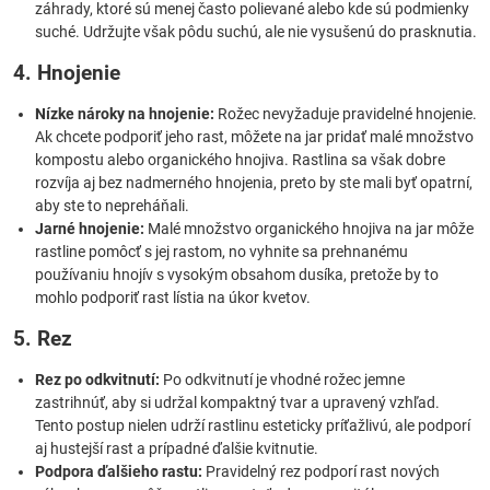
záhrady, ktoré sú menej často polievané alebo kde sú podmienky
suché. Udržujte však pôdu suchú, ale nie vysušenú do prasknutia.
4. Hnojenie
Nízke nároky na hnojenie:
Rožec nevyžaduje pravidelné hnojenie.
Ak chcete podporiť jeho rast, môžete na jar pridať malé množstvo
kompostu alebo organického hnojiva. Rastlina sa však dobre
rozvíja aj bez nadmerného hnojenia, preto by ste mali byť opatrní,
aby ste to nepreháňali.
Jarné hnojenie:
Malé množstvo organického hnojiva na jar môže
rastline pomôcť s jej rastom, no vyhnite sa prehnanému
používaniu hnojív s vysokým obsahom dusíka, pretože by to
mohlo podporiť rast lístia na úkor kvetov.
5. Rez
Rez po odkvitnutí:
Po odkvitnutí je vhodné rožec jemne
zastrihnúť, aby si udržal kompaktný tvar a upravený vzhľad.
Tento postup nielen udrží rastlinu esteticky príťažlivú, ale podporí
aj hustejší rast a prípadné ďalšie kvitnutie.
Podpora ďalšieho rastu:
Pravidelný rez podporí rast nových