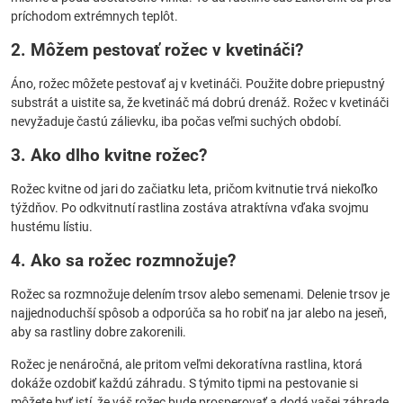
príchodom extrémnych teplôt.
2. Môžem pestovať rožec v kvetináči?
Áno, rožec môžete pestovať aj v kvetináči. Použite dobre priepustný
substrát a uistite sa, že kvetináč má dobrú drenáž. Rožec v kvetináči
nevyžaduje častú zálievku, iba počas veľmi suchých období.
3. Ako dlho kvitne rožec?
Rožec kvitne od jari do začiatku leta, pričom kvitnutie trvá niekoľko
týždňov. Po odkvitnutí rastlina zostáva atraktívna vďaka svojmu
hustému lístiu.
4. Ako sa rožec rozmnožuje?
Rožec sa rozmnožuje delením trsov alebo semenami. Delenie trsov je
najjednoduchší spôsob a odporúča sa ho robiť na jar alebo na jeseň,
aby sa rastliny dobre zakorenili.
Rožec je nenáročná, ale pritom veľmi dekoratívna rastlina, ktorá
dokáže ozdobiť každú záhradu. S týmito tipmi na pestovanie si
môžete byť istí, že váš rožec bude prosperovať a dodá vašej záhrade