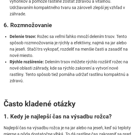
výhonkov a pomôže rastline zostať zdravou a vitálnou.
Udržiavaním kompaktného tvaru sa zároveň zlepší jej vzhľad v
záhrade.
6. Rozmnožovanie
Delenie trsov:
Rožec sa veľmi ľahko množí delením trsov. Tento
spôsob rozmnožovania je rýchly a efektívny, najmä na jar alebo
na jeseň. Stačí trs vykopať, rozdeliť na menšie časti a zasadiť na
nové miesto.
Rýchle rozšírenie:
Delením trsov môžete rýchlo rozšíriť rožec na
nové oblasti záhrady, kde sa rýchlo zakorení a vytvorí nové
rastliny. Tento spôsob tiež pomáha udržať rastlinu kompaktnú a
zdravú.
Často kladené otázky
1. Kedy je najlepší čas na výsadbu rožca?
Najlepší čas na výsadbu rožca je na jar alebo na jeseň, keď sú teploty
mierne a pôda dostatočne vlhká. To dá rastline čas zakoreniť sa pred