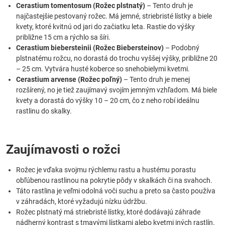
Cerastium tomentosum (Rožec plstnatý)
– Tento druh je
najčastejšie pestovaný rožec. Má jemné, striebristé lístky a biele
kvety, ktoré kvitnú od jari do začiatku leta. Rastie do výšky
približne 15 cm a rýchlo sa šíri.
Cerastium biebersteinii (Rožec Biebersteinov)
– Podobný
plstnatému rožcu, no dorastá do trochu vyššej výšky, približne 20
– 25 cm. Vytvára husté koberce so snehobielymi kvetmi.
Cerastium arvense (Rožec poľný)
– Tento druh je menej
rozšírený, no je tiež zaujímavý svojím jemným vzhľadom. Má biele
kvety a dorastá do výšky 10 – 20 cm, čo z neho robí ideálnu
rastlinu do skalky.
Zaujímavosti o rožci
Rožec je vďaka svojmu rýchlemu rastu a hustému porastu
obľúbenou rastlinou na pokrytie pôdy v skalkách či na svahoch.
Táto rastlina je veľmi odolná voči suchu a preto sa často používa
v záhradách, ktoré vyžadujú nízku údržbu.
Rožec plstnatý má striebristé lístky, ktoré dodávajú záhrade
nádherný kontrast s tmavými lístkami alebo kvetmi iných rastlín.