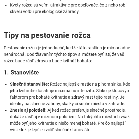
Kvety rožca sú veľmi atraktívne pre opeľovače, čo z neho robí
skvelú voľbu pre ekologické záhrady.
Tipy na pestovanie rožca
Pestovanie rožca je jednoduché, keďže táto rastlina je mimoriadne
nenáročná. Dodržiavaním týchto tipov si môžete byť istí, že váš
rožec bude rásť zdravo a bude kvitnúť bohato:
1. Stanovište
Slnečné stanovište:
Rožec najlepšie rastie na plnom slnku, kde
jeho kvitnutie dosahuje maximálnu intenzitu. Slnko je kľúčovým
faktorom pre bohaté kvitnutie a zdravý rast tejto rastliny. Je
ideálny na slnečné záhony, skalky či suché miesta v záhrade.
Znesie aj polotieň:
Aj keď rožec preferuje slnečné prostredie,
dokáže rásť aj v miernom polotieni. Na takýchto miestach však
môže byť jeho kvitnutie o niečo menej bohaté. Pre čo najlepší
výsledok je lepšie zvoliť slnečné stanovište.