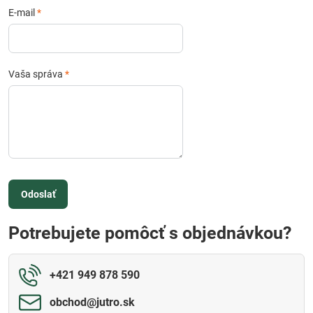
E-mail
*
Vaša správa
*
Odoslať
Potrebujete pomôcť s objednávkou?
+421 949 878 590
obchod​@jutro​.sk