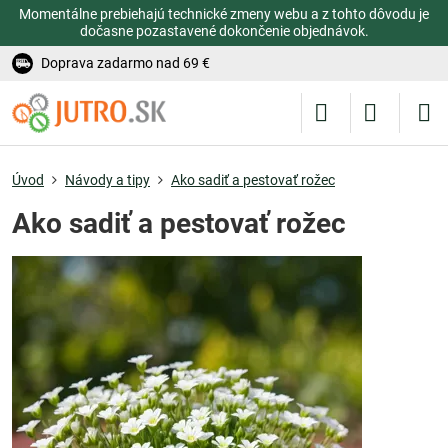
Momentálne prebiehajú technické zmeny webu a z tohto dôvodu je
dočasne pozastavené dokončenie objednávok.
Doprava zadarmo nad 69 €
Úvod
Návody a tipy
Ako sadiť a pestovať rožec
Ako sadiť a pestovať rožec