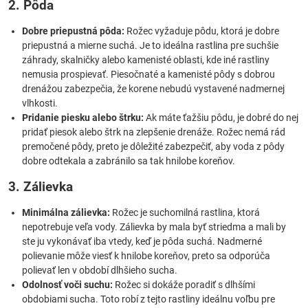
2. Pôda
Dobre priepustná pôda:
Rožec vyžaduje pôdu, ktorá je dobre
priepustná a mierne suchá. Je to ideálna rastlina pre suchšie
záhrady, skalničky alebo kamenisté oblasti, kde iné rastliny
nemusia prospievať. Piesočnaté a kamenisté pôdy s dobrou
drenážou zabezpečia, že korene nebudú vystavené nadmernej
vlhkosti.
Pridanie piesku alebo štrku:
Ak máte ťažšiu pôdu, je dobré do nej
pridať piesok alebo štrk na zlepšenie drenáže. Rožec nemá rád
premočené pôdy, preto je dôležité zabezpečiť, aby voda z pôdy
dobre odtekala a zabránilo sa tak hnilobe koreňov.
3. Zálievka
Minimálna zálievka:
Rožec je suchomilná rastlina, ktorá
nepotrebuje veľa vody. Zálievka by mala byť striedma a mali by
ste ju vykonávať iba vtedy, keď je pôda suchá. Nadmerné
polievanie môže viesť k hnilobe koreňov, preto sa odporúča
polievať len v období dlhšieho sucha.
Odolnosť voči suchu:
Rožec si dokáže poradiť s dlhšími
obdobiami sucha. Toto robí z tejto rastliny ideálnu voľbu pre